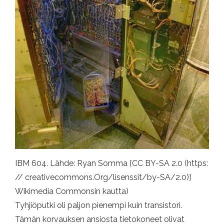
IBM 604. Lähde: Ryan Somma [CC BY-SA 2.0 (https:
// creativecommons.Org/lisenssit/by-SA/2.0)]
Wikimedia Commonsin kautta)
Tyhjiöputki oli paljon pienempi kuin transistori.
Tämän korvauksen ansiosta tietokoneet olivat