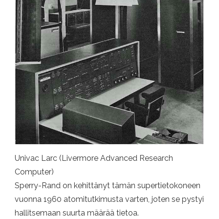
Univac Larc (Livermore Advanced Research
Computer)
Sperry-Rand on kehittänyt tämän supertietokoneen
vuonna 1960 atomitutkimusta varten, joten se pystyi
hallitsemaan suurta määrää tietoa.