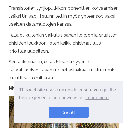
Transistorien tyhjiöputkikomponenttien korvaamisen
lisäksi Univac III suunniteltiin myös yhteensopivaksi
useiden datamuotojen kanssa.
Tällä oli kuitenkin vaikutus sanan kokoon ja erilaisten
ohjeiden joukkoon, joten kaikki ohjelmat tulisi
kirjoittaa uudelleen.
Seurauksena on, että Univac -myynnin
kasvattamisen sijaan monet asiakkaat mieluummin
muuttivat toimittajaa.
Hyödyt ja haitat
This website uses cookies to ensure you get the
best experience on our website.
Learn more
Got it!