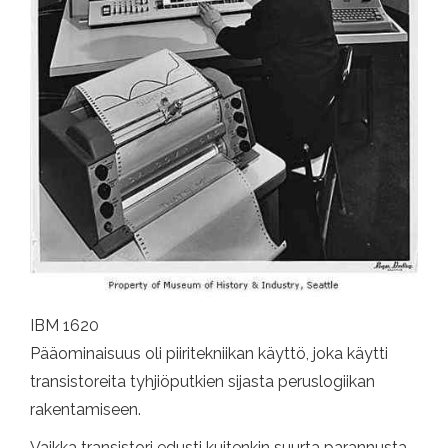
IBM 1620
Pääominaisuus oli piiritekniikan käyttö, joka käytti
transistoreita tyhjiöputkien sijasta peruslogiikan
rakentamiseen.
Vaikka transistori edusti kuitenkin suurta parannusta