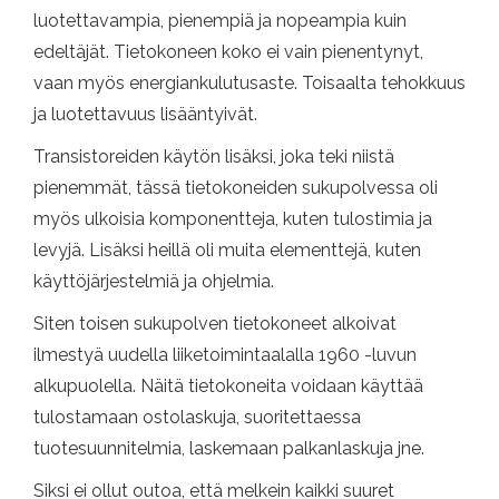
luotettavampia, pienempiä ja nopeampia kuin
edeltäjät. Tietokoneen koko ei vain pienentynyt,
vaan myös energiankulutusaste. Toisaalta tehokkuus
ja luotettavuus lisääntyivät.
Transistoreiden käytön lisäksi, joka teki niistä
pienemmät, tässä tietokoneiden sukupolvessa oli
myös ulkoisia komponentteja, kuten tulostimia ja
levyjä. Lisäksi heillä oli muita elementtejä, kuten
käyttöjärjestelmiä ja ohjelmia.
Siten toisen sukupolven tietokoneet alkoivat
ilmestyä uudella liiketoimintaalalla 1960 -luvun
alkupuolella. Näitä tietokoneita voidaan käyttää
tulostamaan ostolaskuja, suoritettaessa
tuotesuunnitelmia, laskemaan palkanlaskuja jne.
Siksi ei ollut outoa, että melkein kaikki suuret