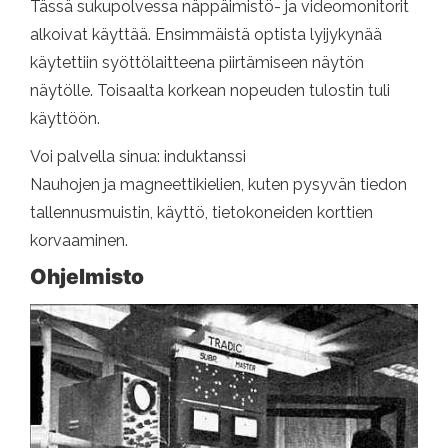
Tässä sukupolvessa näppäimistö- ja videomonitorit
alkoivat käyttää. Ensimmäistä optista lyijykynää
käytettiin syöttölaitteena piirtämiseen näytön
näytölle. Toisaalta korkean nopeuden tulostin tuli
käyttöön.
Voi palvella sinua: induktanssi
Nauhojen ja magneettikielien, kuten pysyvän tiedon
tallennusmuistin, käyttö, tietokoneiden korttien
korvaaminen.
Ohjelmisto