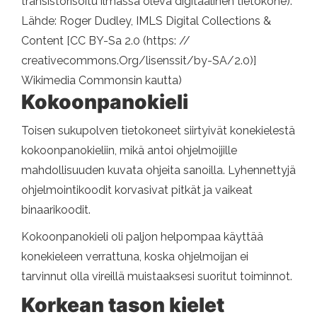
transistorisoitu ilmassa oleva digitaalinen tietokone).
Lähde: Roger Dudley, IMLS Digital Collections &
Content [CC BY-Sa 2.0 (https: //
creativecommons.Org/lisenssit/by-SA/2.0)]
Wikimedia Commonsin kautta)
Kokoonpanokieli
Toisen sukupolven tietokoneet siirtyivät konekielestä
kokoonpanokieliin, mikä antoi ohjelmoijille
mahdollisuuden kuvata ohjeita sanoilla. Lyhennettyjä
ohjelmointikoodit korvasivat pitkät ja vaikeat
binaarikoodit.
Kokoonpanokieli oli paljon helpompaa käyttää
konekieleen verrattuna, koska ohjelmoijan ei
tarvinnut olla vireillä muistaaksesi suoritut toiminnot.
Korkean tason kielet