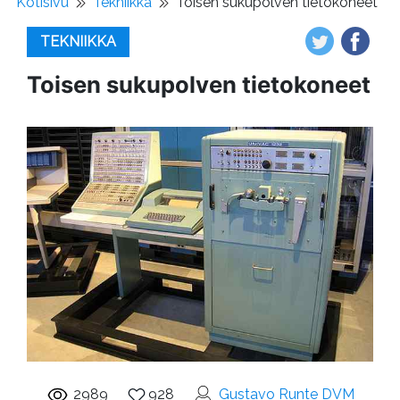
Kotisivu
Tekniikka
Toisen sukupolven tietokoneet
TEKNIIKKA
Toisen sukupolven tietokoneet
2989
928
Gustavo Runte DVM