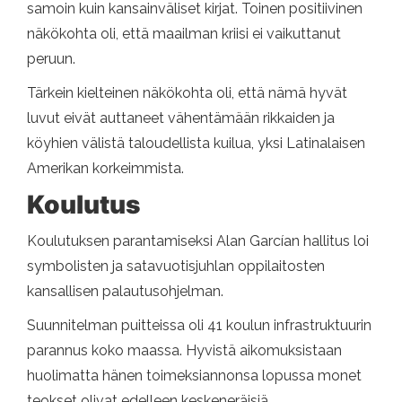
samoin kuin kansainväliset kirjat. Toinen positiivinen
näkökohta oli, että maailman kriisi ei vaikuttanut
peruun.
Tärkein kielteinen näkökohta oli, että nämä hyvät
luvut eivät auttaneet vähentämään rikkaiden ja
köyhien välistä taloudellista kuilua, yksi Latinalaisen
Amerikan korkeimmista.
Koulutus
Koulutuksen parantamiseksi Alan Garcían hallitus loi
symbolisten ja satavuotisjuhlan oppilaitosten
kansallisen palautusohjelman.
Suunnitelman puitteissa oli 41 koulun infrastruktuurin
parannus koko maassa. Hyvistä aikomuksistaan ​​
huolimatta hänen toimeksiannonsa lopussa monet
teokset olivat edelleen keskeneräisiä.