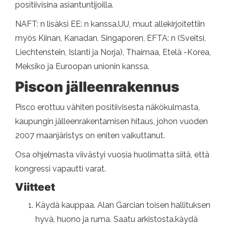
positiivisina asiantuntijoilla.
NAFT: n lisäksi EE: n kanssa.UU, muut allekirjoitettiin
myös Kiinan, Kanadan, Singaporen, EFTA: n (Sveitsi,
Liechtenstein, Islanti ja Norja), Thaimaa, Etelä -Korea,
Meksiko ja Euroopan unionin kanssa.
Piscon jälleenrakennus
Pisco erottuu vähiten positiivisesta näkökulmasta,
kaupungin jälleenrakentamisen hitaus, johon vuoden
2007 maanjäristys on eniten vaikuttanut.
Osa ohjelmasta viivästyi vuosia huolimatta siitä, että
kongressi vapautti varat.
Viitteet
Käydä kauppaa. Alan Garcian toisen hallituksen
hyvä, huono ja ruma. Saatu arkistosta.käydä