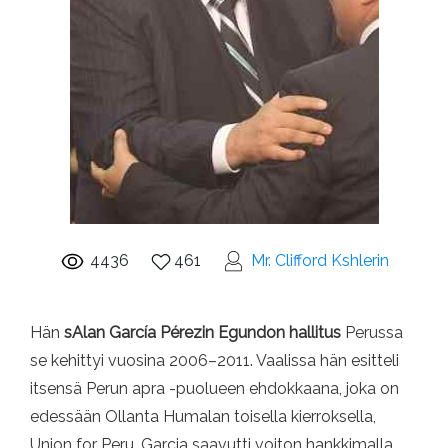
4436
461
Mr. Clifford Kshlerin
Hän
s
Alan García Pérezin Egundon hallitus
Perussa
se kehittyi vuosina 2006–2011. Vaalissa hän esitteli
itsensä Perun apra -puolueen ehdokkaana, joka on
edessään Ollanta Humalan toisella kierroksella,
Union for Peru. Garcia saavutti voiton hankkimalla