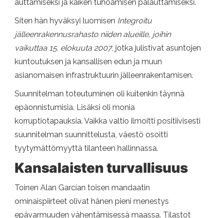
auttamiseksi ja kaiken tuhoamisen palauttamiseksi.
Siten hän hyväksyi luomisen
Integroitu
jälleenrakennusrahasto niiden alueille, joihin
vaikuttaa 15. elokuuta 2007
, jotka julistivat asuntojen
kuntoutuksen ja kansallisen edun ja muun
asianomaisen infrastruktuurin jälleenrakentamisen.
Suunnitelman toteutuminen oli kuitenkin täynnä
epäonnistumisia. Lisäksi oli monia
korruptiotapauksia. Vaikka valtio ilmoitti positiivisesti
suunnitelman suunnittelusta, väestö osoitti
tyytymättömyyttä tilanteen hallinnassa.
Kansalaisten turvallisuus
Toinen Alan Garcían toisen mandaatin
ominaispiirteet olivat hänen pieni menestys
epävarmuuden vähentämisessä maassa. Tilastot