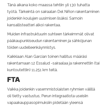
Tänä aikana koko maassa tehtiin yli 130 tuhatta
työtä. Tärkeintä on sairaalan Del Niñon rakentaminen
joidenkin koulujen uusimisen lisäksi. Samoin
kansallisteatteri alkoi rakentaa.
Muiden infrastruktuurin suhteen tärkeimmät olivat
pääkaupunkiseudun rakentaminen ja sähköjunan
töiden uudelleenkäynnistys.
Kaikkiaan Alan Garcían toinen hallitus määräsi
rakentamaan 12 Essalud -sairaalaa ja rakennettiin (tai
kuntoutettiin) 11.251 km teitä.
FTA
Vaikka joidenkin vasemmistolaisten ryhmien välillä
oli tietty vastustus, Perun integraatiota useisiin
vapaakauppasopimuksiin pidetään yleensä