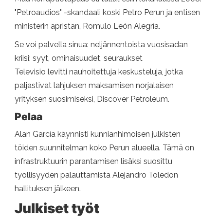
"Petroaudios" -skandaali koski Petro Perun ja entisen
ministerin apristan, Romulo León Alegría.
Se voi palvella sinua: neljännentoista vuosisadan
kriisi: syyt, ominaisuudet, seuraukset
Televisio levitti nauhoitettuja keskusteluja, jotka
paljastivat lahjuksen maksamisen norjalaisen
yrityksen suosimiseksi, Discover Petroleum.
Pelaa
Alan García käynnisti kunnianhimoisen julkisten
töiden suunnitelman koko Perun alueella. Tämä on
infrastruktuurin parantamisen lisäksi suosittu
työllisyyden palauttamista Alejandro Toledon
hallituksen jälkeen.
Julkiset työt