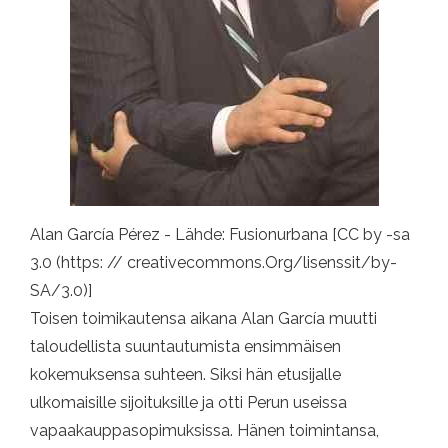
Alan García Pérez - Lähde: Fusionurbana [CC by -sa
3.0 (https: // creativecommons.Org/lisenssit/by-
SA/3.0)]
Toisen toimikautensa aikana Alan García muutti
taloudellista suuntautumista ensimmäisen
kokemuksensa suhteen. Siksi hän etusijalle
ulkomaisille sijoituksille ja otti Perun useissa
vapaakauppasopimuksissa. Hänen toimintansa,