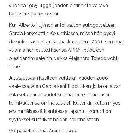
vuosina 1985–1990, johdon ominaista vakava
talouskriisi ja terrorismi.
Kun Alberto Fujimori antoi valtion autogolpelleen,
Garcia karkotettiin Kolumbiassa, missä hän pysyi
demokratian paluusta saakka vuonna 2001. Samana
vuonna hän esitteli itsensä APRA -puolueen
presidentinvaaleihin, vaikka Alejandro Toledo voitti
hänet.
Julistaessaan itselleen voittajan vuoden 2006
vaaleissa, Alan García kehitti politiikan, jolla on aivan
erilaiset ominaisuudet kuin hänen ensimmäisen
toimikautensa ominaisuudet. Kuitenkin, kuten myös
ensimmäisessä tilanteessa tapahtui, korruption
syytökset sumuivat heidän hallinnoistaan.
Voi palvella sinua: Arauco -sota