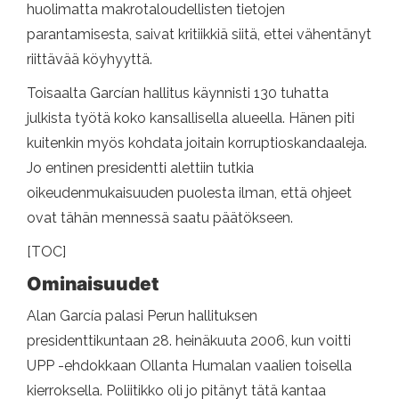
huolimatta makrotaloudellisten tietojen
parantamisesta, saivat kritiikkiä siitä, ettei vähentänyt
riittävää köyhyyttä.
Toisaalta Garcían hallitus käynnisti 130 tuhatta
julkista työtä koko kansallisella alueella. Hänen piti
kuitenkin myös kohdata joitain korruptioskandaaleja.
Jo entinen presidentti alettiin tutkia
oikeudenmukaisuuden puolesta ilman, että ohjeet
ovat tähän mennessä saatu päätökseen.
[TOC]
Ominaisuudet
Alan García palasi Perun hallituksen
presidenttikuntaan 28. heinäkuuta 2006, kun voitti
UPP -ehdokkaan Ollanta Humalan vaalien toisella
kierroksella. Poliitikko oli jo pitänyt tätä kantaa