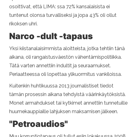
osoittivat, että LIMA: ssa 72% kansalaisista ei
tuntenut olonsa turvalliseksi ja jopa 43% oli ollut
rikoksen uhri.
Narco -dult -tapaus
Yksi kiistanalaisimmista aloitteista, jotka tehtiin tänä
aikana, oli rangaistusväestön vähentämispolitiikka.
Tätä varten annettiin indultit ja seuraamukset.
Periaatteessa oli lopettaa ylikuormitus vankiloissa.
Kuitenkin huhtikuussa 2013 journalistiset tiedot
tämän prosessin aikana tehdyistä väärinkäytöksistä.
Monet armahdukset tai kytkimet annettiin tunnetuille
huumekauppiaille lahjuksen maksamisen jälkeen.
"Petroaudios"
Muu korruptiotapaus oli tullut esiin lokakuussa 2008.