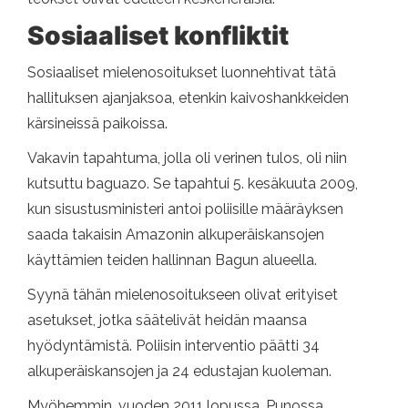
Sosiaaliset konfliktit
Sosiaaliset mielenosoitukset luonnehtivat tätä
hallituksen ajanjaksoa, etenkin kaivoshankkeiden
kärsineissä paikoissa.
Vakavin tapahtuma, jolla oli verinen tulos, oli niin
kutsuttu baguazo. Se tapahtui 5. kesäkuuta 2009,
kun sisustusministeri antoi poliisille määräyksen
saada takaisin Amazonin alkuperäiskansojen
käyttämien teiden hallinnan Bagun alueella.
Syynä tähän mielenosoitukseen olivat erityiset
asetukset, jotka säätelivät heidän maansa
hyödyntämistä. Poliisin interventio päätti 34
alkuperäiskansojen ja 24 edustajan kuoleman.
Myöhemmin, vuoden 2011 lopussa, Punossa