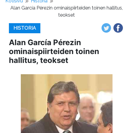
Kotisivu
Historia
Alan García Pérezin ominaispiirteiden toinen hallitus,
teokset
HISTORIA
Alan García Pérezin
ominaispiirteiden toinen
hallitus, teokset