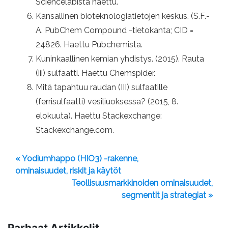
Sciencelabista haettu.
Kansallinen bioteknologiatietojen keskus. (S.F.-
A. PubChem Compound -tietokanta; CID =
24826. Haettu Pubchemista.
Kuninkaallinen kemian yhdistys. (2015). Rauta
(iii) sulfaatti. Haettu Chemspider.
Mitä tapahtuu raudan (III) sulfaatille
(ferrisulfaatti) vesiliuoksessa? (2015, 8.
elokuuta). Haettu Stackexchange:
Stackexchange.com.
« Yodiumhappo (HIO3) -rakenne,
ominaisuudet, riskit ja käytöt
Teollisuusmarkkinoiden ominaisuudet,
segmentit ja strategiat »
Parhaat Artikkelit