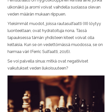
Ferrisulfaatti on hygroskooppinen kiinteä aine, jonka
ulkonäkö ja aromi voivat vaihdella suolassa olevan
veden määrän mukaan riippuen.
Yleisimmät muodot, joissa rautasulfaatti (III) löytyy
luonteeltaan, ovat hydratoituja nona. Tässä
tapauksessa tämän yhdisteen kiteet voivat olla
keltaisia. Kun se on vedettömässä muodossa, se on
harmaa väri (Ferric Sulfaatti, 2016).
Se voi palvella sinua: mitkä ovat negatiiviset
vaikutukset veden liukoisuuteen?