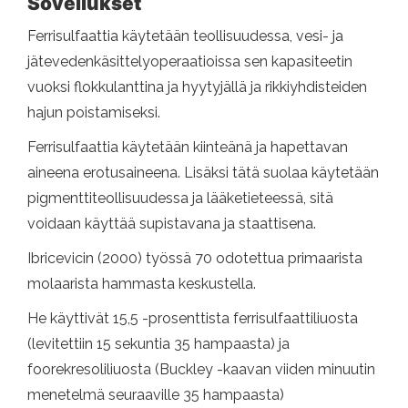
Sovellukset
Ferrisulfaattia käytetään teollisuudessa, vesi- ja
jätevedenkäsittelyoperaatioissa sen kapasiteetin
vuoksi flokkulanttina ja hyytyjällä ja rikkiyhdisteiden
hajun poistamiseksi.
Ferrisulfaattia käytetään kiinteänä ja hapettavan
aineena erotusaineena. Lisäksi tätä suolaa käytetään
pigmenttiteollisuudessa ja lääketieteessä, sitä
voidaan käyttää supistavana ja staattisena.
Ibricevicin (2000) työssä 70 odotettua primaarista
molaarista hammasta keskustella.
He käyttivät 15,5 -prosenttista ferrisulfaattiliuosta
(levitettiin 15 sekuntia 35 hampaasta) ja
foorekresoliliuosta (Buckley -kaavan viiden minuutin
menetelmä seuraaville 35 hampaasta)