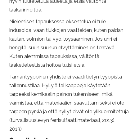
hyvin tuuletetulla alueella ja etsiä välitöntä
lääkärinhoitoa.
Nielemisen tapauksessa oksentelua ei tule
indusoida, vaan tiukkojen vaatteiden, kuten paidan
kaulan, solmion tai vyö, löysääminen. Jos uhri ei
hengitä, suun suuhun elvyttäminen on tehtävä.
Kuten aiemmissa tapauksissa, välitöntä
lääketieteellistä hoitoa tulisi etsiä.
Tämäntyyppinen yhdiste ei vaadi tietyn tyyppistä
tallennustilaa. Hyllyjä tai kaappeja käytetään
tarpeeksi kemikaalin painon tukemiseen, mikä
varmistaa, että materiaalien saavuttamiseksi ei ole
tarpeen pyrkiä ja että hyllyt eivät ole ylikuormitettuja
(turvallisuuslevyn ferrisulfaattimateriaali, 2013),
2013).