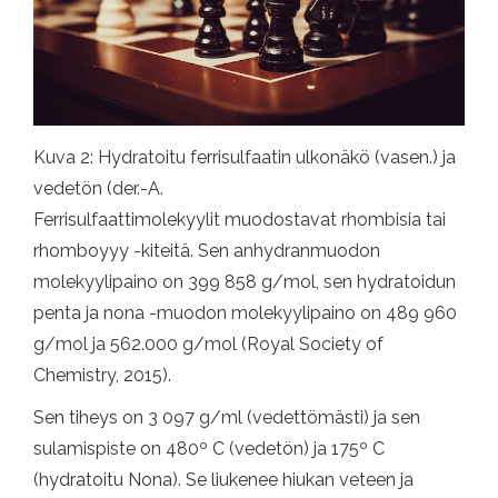
Kuva 2: Hydratoitu ferrisulfaatin ulkonäkö (vasen.) ja
vedetön (der.-A.
Ferrisulfaattimolekyylit muodostavat rhombisia tai
rhomboyyy -kiteitä. Sen anhydranmuodon
molekyylipaino on 399 858 g/mol, sen hydratoidun
penta ja nona -muodon molekyylipaino on 489 960
g/mol ja 562.000 g/mol (Royal Society of
Chemistry, 2015).
Sen tiheys on 3 097 g/ml (vedettömästi) ja sen
sulamispiste on 480º C (vedetön) ja 175º C
(hydratoitu Nona). Se liukenee hiukan veteen ja