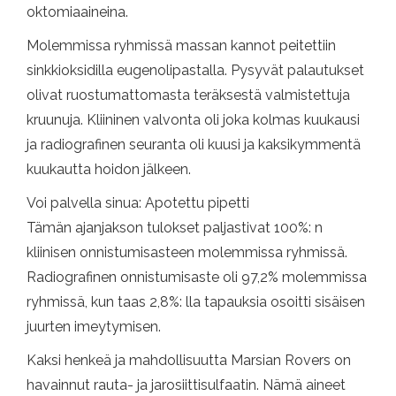
oktomiaaineina.
Molemmissa ryhmissä massan kannot peitettiin
sinkkioksidilla eugenolipastalla. Pysyvät palautukset
olivat ruostumattomasta teräksestä valmistettuja
kruunuja. Kliininen valvonta oli joka kolmas kuukausi
ja radiografinen seuranta oli kuusi ja kaksikymmentä
kuukautta hoidon jälkeen.
Voi palvella sinua: Apotettu pipetti
Tämän ajanjakson tulokset paljastivat 100%: n
kliinisen onnistumisasteen molemmissa ryhmissä.
Radiografinen onnistumisaste oli 97,2% molemmissa
ryhmissä, kun taas 2,8%: lla tapauksia osoitti sisäisen
juurten imeytymisen.
Kaksi henkeä ja mahdollisuutta Marsian Rovers on
havainnut rauta- ja jarosiittisulfaatin. Nämä aineet