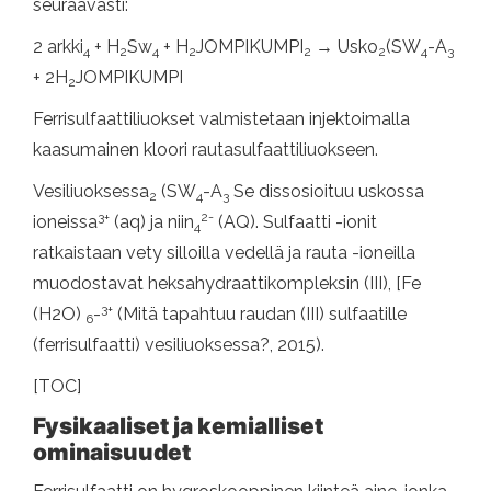
seuraavasti:
2 arkki
+ H
Sw
+ H
JOMPIKUMPI
→ Usko
(SW
-A
4
2
4
2
2
2
4
3
+ 2H
JOMPIKUMPI
2
Ferrisulfaattiliuokset valmistetaan injektoimalla
kaasumainen kloori rautasulfaattiliuokseen.
Vesiliuoksessa
(SW
-A
Se dissosioituu uskossa
2
4
3
3+
2-
ioneissa
(aq) ja niin
(AQ). Sulfaatti -ionit
4
ratkaistaan ​​vety silloilla vedellä ja rauta -ioneilla
muodostavat heksahydraattikompleksin (III), [Fe
3+
(H2O)
-
(Mitä tapahtuu raudan (III) sulfaatille
6
(ferrisulfaatti) vesiliuoksessa?, 2015).
[TOC]
Fysikaaliset ja kemialliset
ominaisuudet