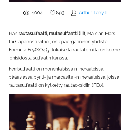
4004
893
Arthur Terry II
Hän
rautasulfaatti, rautasulfaatti (III)
, Marsian Mars
tai Caparrosa vitriol, on epäorgaaninen yhdiste
Formula Fe
(SO4)
. Jokaisella rautatomilla on kolme
2
3
ionisidosta sulfaatin kanssa.
Ferrisulfaatti on monenlaisissa mineraaleissa,
pääasiassa pyriti- ja marcasite -mineraaleissa, joissa
rautasulfaatti on kytketty rautaoksidiin (FE0).