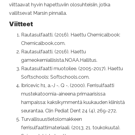
viittaavat hyvin hapettuviin olosuhteisiin, jotka
vallitsevat Marsin pinnalla.
Viitteet
Rautasulfaatti. (2016). Haettu Chemicalbook:
Chemicalbook.com.
Rautasulfaatti. (2016). Haettu
gameokemiallisista.NOAA.Hallitus.
Rautasulfaatti muotoilee. (2005-2017). Haettu
Softschools: Softschools.com.
Ibricevic h1, a.-J -. Q -. (2000). Ferrisulfaatti
mustekatoomia-aineena primaarisissa
hampaissa: kaksikymmentä kuukauden kliinistä
seurantaa. Clin Pediat Dent 24 (4), 269-272.
Turvallisuustietolomakkeen
ferrisulfaattimateriaali. (2013, 21. toukokuuta).