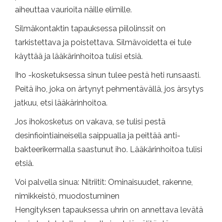
aiheuttaa vaurioita näille elimille.
Silmäkontaktin tapauksessa piilolinssit on
tarkistettava ja poistettava. Silmävoidetta ei tule
käyttää ja lääkärinhoitoa tulisi etsiä.
Iho -kosketuksessa sinun tulee pestä heti runsaasti.
Peitä iho, joka on ärtynyt pehmentävällä, jos ärsytys
jatkuu, etsi lääkärinhoitoa.
Jos ihokosketus on vakava, se tulisi pestä
desinfiointiaineisella saippualla ja peittää anti-
bakteerikermalla saastunut iho. Lääkärinhoitoa tulisi
etsiä.
Voi palvella sinua: Nitriitit: Ominaisuudet, rakenne,
nimikkeistö, muodostuminen
Hengityksen tapauksessa uhrin on annettava levätä