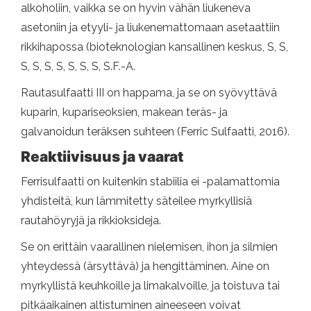
alkoholiin, vaikka se on hyvin vähän liukeneva
asetoniin ja etyyli- ja liukenemattomaan asetaattiin
rikkihapossa (bioteknologian kansallinen keskus, S, S,
S, S, S, S, S, S, S, S.F.-A.
Rautasulfaatti III on happama, ja se on syövyttävä
kuparin, kupariseoksien, makean teräs- ja
galvanoidun teräksen suhteen (Ferric Sulfaatti, 2016).
Reaktiivisuus ja vaarat
Ferrisulfaatti on kuitenkin stabiilia ei -palamattomia
yhdisteitä, kun lämmitetty säteilee myrkyllisiä
rautahöyryjä ja rikkioksideja.
Se on erittäin vaarallinen nielemisen, ihon ja silmien
yhteydessä (ärsyttävä) ja hengittäminen. Aine on
myrkyllistä keuhkoille ja limakalvoille, ja toistuva tai
pitkäaikainen altistuminen aineeseen voivat