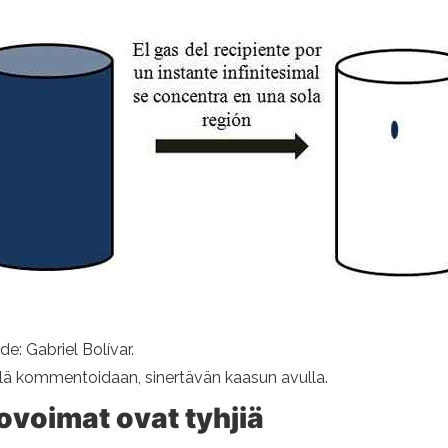
e: Gabriel Bolívar.
llä kommentoidaan, sinertävän kaasun avulla.
ovoimat ovat tyhjiä