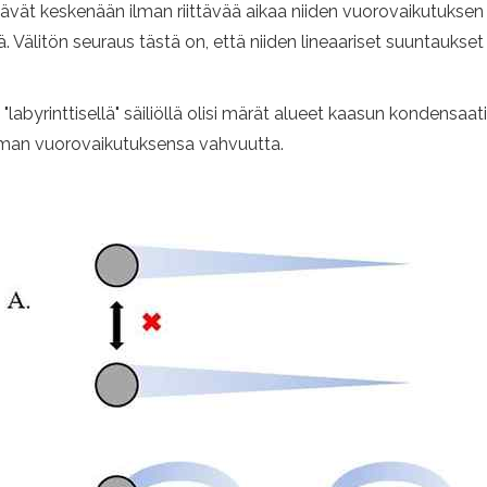
äävät keskenään ilman riittävää aikaa niiden vuorovaikutukse
ä. Välitön seuraus tästä on, että niiden lineaariset suuntaukse
" ja "labyrinttisellä" säiliöllä olisi märät alueet kaasun kondens
ilman vuorovaikutuksensa vahvuutta.