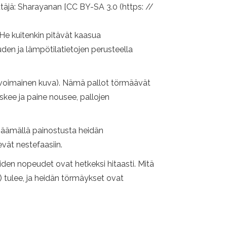
ttäjä: Sharayanan [CC BY-SA 3.0 (https: //
 He kuitenkin pitävät kaasua
uden ja lämpötilatietojen perusteella
(ylivoimainen kuva). Nämä pallot törmäävät
laskee ja paine nousee, pallojen
säämällä painostusta heidän
evät nestefaasiin.
iden nopeudet ovat hetkeksi hitaasti. Mitä
 tulee, ja heidän törmäykset ovat