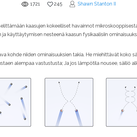
1721
245
Shawn Stanton II
selittämään kaasujen kokeelliset havainnot mikroskooppisesta
 ja käyttäytymisen nesteenä kaasun fysikaalisiin ominaisuuks
tava kohde niiden ominaisuuksien takia. He miehittävät koko säi
aen alempaa vastustusta; Ja jos lämpötila nousee, säiliö alka