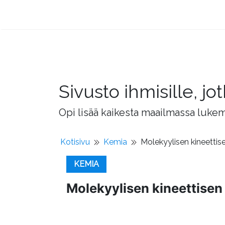
Sivusto ihmisille, 
Opi lisää kaikesta maailmassa lukema
Kotisivu
Kemia
Molekyylisen kineettisen
KEMIA
Molekyylisen kineettisen t