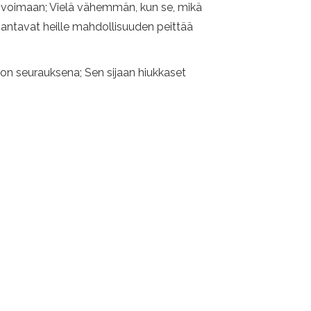
n voimaan; Vielä vähemmän, kun se, mikä
t antavat heille mahdollisuuden peittää
aation seurauksena; Sen sijaan hiukkaset