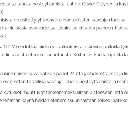
ssa tai lähellä nesteyttämistä. Lähde: Olivier Cleynen ja käy
)]
sistä on esitetty yhteenveto ihanteellisten kaasujen laeissa.
ta hiukkasia avaruudessa; Lisäksi se ei tarjoa paineen, tilavu
vat.
ria (TCM) ehdottaa niiden visualisoimista liikkuvina palloilla 
itävät lineaarista etenemissuuntausta. Kuitenkin, kun lämpötila 
nsimmäisen kuvalaatikon pallot. Mutta jäähdytettäessä ja li
 ovat sitten todellisia kaasuja, lähellä nesteyttämistä ja men
vaikutukset muuttuvat tärkeämmäksi siihen pisteeseen, että ni
nemmän käyriä heidän etenemissuunnastaan ​​(oikea laatikko)