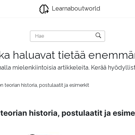
Learnaboutworld
jotka haluavat tietää enemm
lla mielenkiintoisia artikkeleita. Kerää hyödyllis
 teorian historia, postulaatit ja esimerkit
eorian historia, postulaatit ja esime