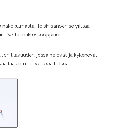
 näkökulmasta. Toisin sanoen se yrittää
iin; Selitä makroskooppinen
liön tilavuuden, jossa he ovat, ja kykenevät
a laajentua ja voi jopa halkeaa.