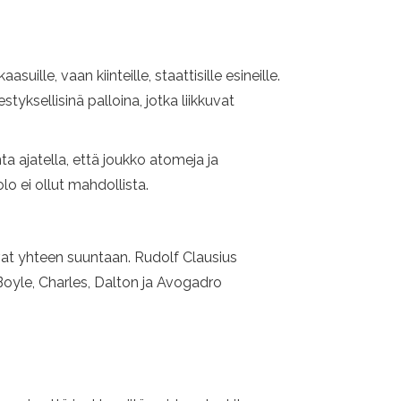
uille, vaan kiinteille, staattisille esineille.
tyksellisinä palloina, jotka liikkuvat
nta ajatella, että joukko atomeja ja
 ei ollut mahdollista.
ivat yhteen suuntaan. Rudolf Clausius
Boyle, Charles, Dalton ja Avogadro