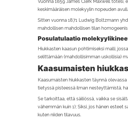
Vuonna 1859 James Clerk Maxwell totesi, ett
keskimääräisen molekyylin nopeuden avull
Sitten vuonna 1871 Ludwig Boltzmann yhdis
mahdollisen mahdollisen tilan homogeenisel
Posulatulaatio molekyylikineet
Hiukkasten kaasun pohtimiseksi malli, jossa 
selittämään (mahdollisimman uskollisia) mak
Kaasumaisten hiukkast
Kaasumaisten hiukkasten täynnä olevassa säili
tietyssä pisteessä ilman nesteyttämistä, ha
Se tarkoittaa, että säiliössä, vaikka se sisä
vähemmän kuin 1); Siksi, jos hänen esteet sa
kuten niiden tilavuus.