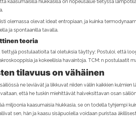
ä kaasumaisilla hiukkasilla on nopeusalue tietyssä lämpötilas
a.
ti olemassa olevat ideat entropiaan, ja kuinka termodynaami
la ja spontaanilla tavalla.
tinen teoria
tiettyjä postulaatioita tai oletuksia täyttyy; Postuloi, että lo
roskooppisia ja kokeellisia havaintoja. TCM: n postulaatit ma
en tilavuus on vähäinen
össä ne leviävät ja liikkuvat niiden väliin kaikkien kulmien lä
vaitaan, että he tuskin miehittävät halveksittavan osan säiliön
ltää miljoonia kaasumaisia ​​hiukkasia, se on todella tyhjempi k
llivat sen, hän ja kaasu sisäpuolella voidaan puristaa äkillises