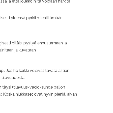
sa ja että joukko niitä voidaan harkita
sesti yleensä pyrkii miehittämään
ogisesti pitäisi pystyä ennustamaan ja
initaan ja kuvataan.
pi. Jos he kaikki voisivat tavata astian
 tilavuudesta.
uin täysi (tilavuus-vacío-suhde paljon
ti; Koska hiukkaset ovat hyvin pieniä, aivan