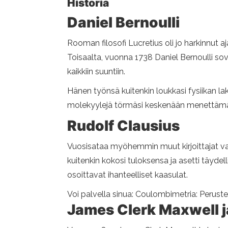
Historia
Daniel Bernoulli
Rooman filosofi Lucretius oli jo harkinnut aja
Toisaalta, vuonna 1738 Daniel Bernoulli sovel
kaikkiin suuntiin.
Hänen työnsä kuitenkin loukkasi fysiikan lake
molekyylejä törmäsi keskenään menettämätt
Rudolf Clausius
Vuosisataa myöhemmin muut kirjoittajat vah
kuitenkin kokosi tuloksensa ja asetti täyde
osoittavat ihanteelliset kaasulat.
Voi palvella sinua: Coulombimetria: Perustee
James Clerk Maxwell 