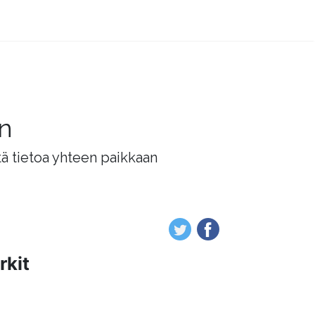
än
tä tietoa yhteen paikkaan
rkit