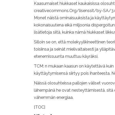
Kaasumaiset hiukkaset kaukaisissa olosuhtei
creativecommons.Org/lisenssit/by-SA/3.0
Monet näistä ominaisuuksista ja käyttäytymi
kokonaisuutena eikä miljoonia dispergoitunei
lisätietoja siitä, kuinka nämä hiukkaset liikku
Silloin se on, että molekyylikineettinen teo
toisiinsa ja seinät mielivaltaisesti ja ylläp
etenemissuunta muuttuu käyräksi.
TCM: n mukaan kaasun on käytettävä kuin e
käyttäytymisensä siirtyy pois ihanteesta. Ne
Näissä olosuhteissa pallojen väliset vuoro
lähempänä he ovat nesteyttämisestä, sitä e
vähemmän energiaa.
[TOC]