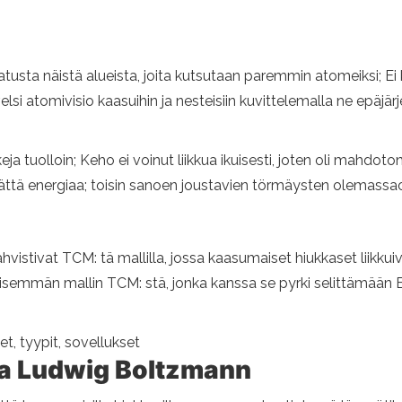
tusta näistä alueista, joita kutsutaan paremmin atomeiksi; Ei kaas
si atomivisio kaasuihin ja nesteisiin kuvittelemalla ne epäjärjes
ja tuolloin; Keho ei voinut liikkua ikuisesti, joten oli mahdoto
ä energiaa; toisin sanoen joustavien törmäysten olemassaolo
vistivat TCM: tä mallilla, jossa kaasumaiset hiukkaset liikku
llisemmän mallin TCM: stä, jonka kanssa se pyrki selittämään 
t, tyypit, sovellukset
ja Ludwig Boltzmann