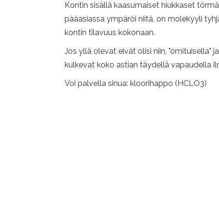
Kontin sisällä kaasumaiset hiukkaset törm
pääasiassa ympäröi niitä, on molekyyli tyhj
kontin tilavuus kokonaan.
Jos yllä olevat eivät olisi niin, "omituisella
kulkevat koko astian täydellä vapaudella 
Voi palvella sinua: kloorihappo (HCLO3)