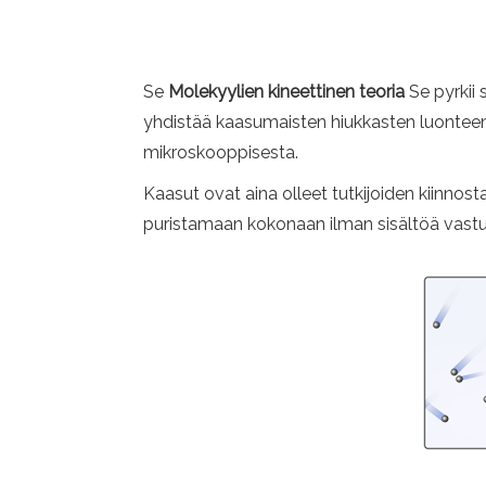
Se
Molekyylien kineettinen teoria
Se pyrkii 
yhdistää kaasumaisten hiukkasten luonteen
mikroskooppisesta.
Kaasut ovat aina olleet tutkijoiden kiinnos
puristamaan kokonaan ilman sisältöä vastust