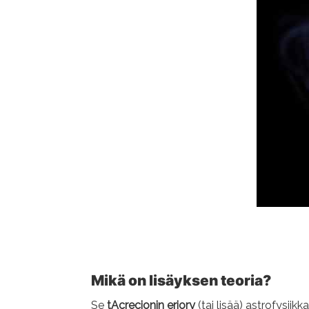
Mikä on lisäyksen teoria?
Se
t
Acrecionin eriory
(tai lisää) astrofysii