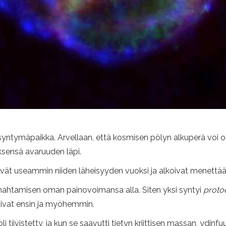
 syntymäpaikka. Arvellaan, että kosmisen pölyn alkuperä voi ol
nöksensä avaruuden läpi.
sivät useammin niiden läheisyyden vuoksi ja alkoivat menettää 
romahtamisen oman painovoimansa alla. Siten yksi syntyi
protoe
ivat ensin ja myöhemmin.
tiivistetty, ja kun se saavutti tietyn kriittisen massan, ydinf