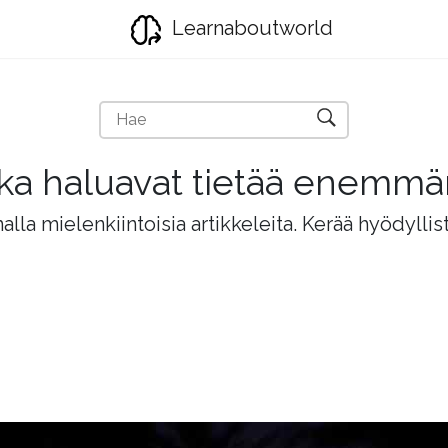
Learnaboutworld
jotka haluavat tietää enemm
lla mielenkiintoisia artikkeleita. Kerää hyödyllis