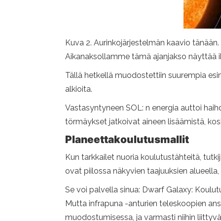
Kuva 2. Aurinkojärjestelmän kaavio tänää
Aikanaksollamme tämä ajanjakso näyttää ik
Tällä hetkellä muodostettiin suurempia esin
alkioita.
Vastasyntyneen SOL: n energia auttoi haih
törmäykset jatkoivat aineen lisäämistä, kosk
Planeettakoulutusmallit
Kun tarkkailet nuoria koulutustähteitä, tut
ovat piilossa näkyvien taajuuksien alueella,
Se voi palvella sinua: Dwarf Galaxy: Koulut
Mutta infrapuna -anturien teleskoopien ans
muodostumisessa, ja varmasti niihin liittyvä