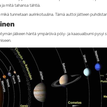
a ja mitä tahansa tähtiä.
ta, mikä tunnetaan aurinkotuulina. Tämä auttoi jätteen puhdista
inen
n syntymän jälkeen häntä ympäröivä pöly- ja kaasualbumi pysyi 
miseen.