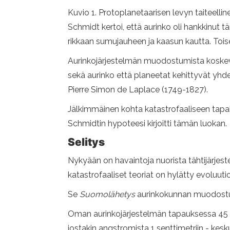
Kuvio 1. Protoplanetaarisen levyn taiteell
Schmidt kertoi, että aurinko oli hankkinut t
rikkaan sumujauheen ja kaasun kautta. To
Aurinkojärjestelmän muodostumista koskevat 
sekä aurinko että planeetat kehittyvät yhde
Pierre Simon de Laplace (1749-1827).
Jälkimmäinen kohta katastrofaaliseen tapa
Schmidtin hypoteesi kirjoitti tämän luokan.
Selitys
Nykyään on havaintoja nuorista tähtijärjeste
katastrofaaliset teoriat on hylätty evoluutio
Se
Suomolähetys
aurinkokunnan muodostumi
Oman aurinkojärjestelmän tapauksessa 45 mil
jostakin angstromista 1 senttimetriin - ke