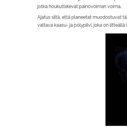
jotka houkuttelevat painovoiman voima.
Ajatus siitä, että planeetat muodostuvat tä
valtava kaasu- ja pölypilvi, joka on litteäl