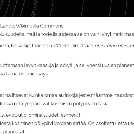
n. Lähde: Wikimedia Commons.
uisuudelta, mutta todellisuudessa se on vain lyhyt hetki ma
eitä, halkaisijaltaan noin 100 km, nimeltään
planeetan planeet
duttamaan levyn kaasuja ja pölyä, ja se lyhensi uusien plane
a tämä on juuri lisäys.
kijat hallitsevat kuinka omaa aurinkojärjestelmäämme muodoste
 koska niitä ympäröivät kosmisen pölypilvien takia.
us, evoluutio, ominaisuudet, esimerkit
iosta kosminen pölypilvi voidaan siirtää. On osoitettu, että 
t planeetat.