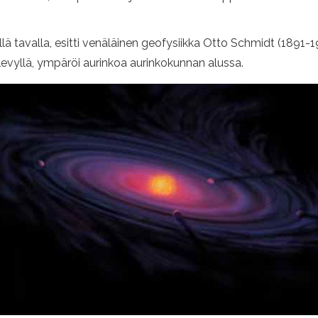
llä tavalla, esitti venäläinen geofysiikka Otto Schmidt (1891-
lä levyllä, ympäröi aurinkoa aurinkokunnan alussa.