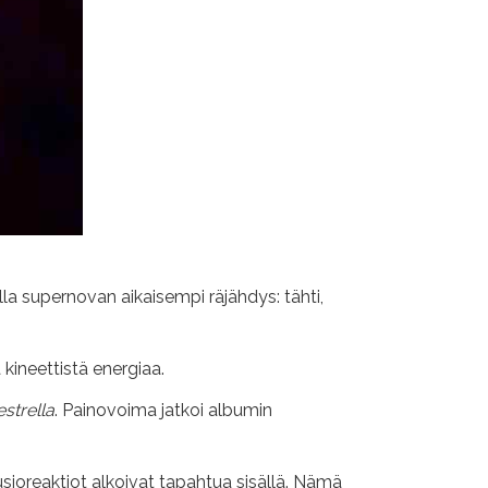
la supernovan aikaisempi räjähdys: tähti,
kineettistä energiaa.
strella
. Painovoima jatkoi albumin
uusioreaktiot alkoivat tapahtua sisällä. Nämä