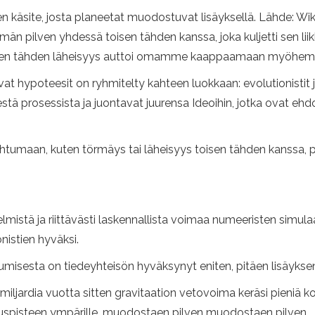
inen käsite, josta planeetat muodostuvat lisäyksellä. Lähde:
ämän pilven yhdessä toisen tähden kanssa, joka kuljetti sen liik
isen tähden läheisyys auttoi omamme kaappaamaan myöhemmin
hypoteesit on ryhmitelty kahteen luokkaan: evolutionistit ja 
stä prosessista ja juontavat juurensa Ideoihin, jotka ovat eh
htumaan, kuten törmäys tai läheisyys toisen tähden kanssa, 
lmistä ja riittävästi laskennallista voimaa numeeristen simula
nistien hyväksi.
sesta on tiedeyhteisön hyväksynyt eniten, pitäen lisäyksen
jardia vuotta sitten gravitaation vetovoima keräsi pieniä ko
skuspisteen ympärille, muodostaen pilven muodostaen pilven.