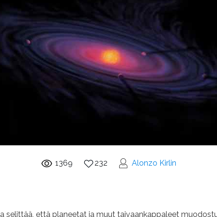
1369
232
Alonzo Kirlin
kkaa selittää, että planeetat ja muut taivaankappaleet muodostu