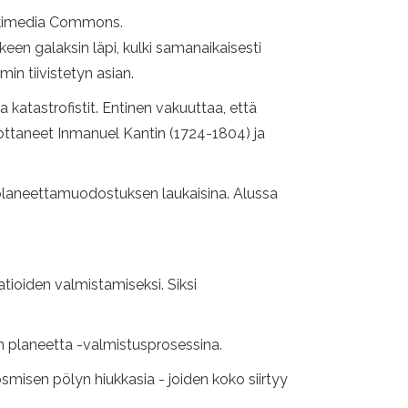
 Wikimedia Commons.
keen galaksin läpi, kulki samanaikaisesti
 tiivistetyn asian.
katastrofistit. Entinen vakuuttaa, että
dottaneet Inmanuel Kantin (1724-1804) ja
planeettamuodostuksen laukaisina. Alussa
atioiden valmistamiseksi. Siksi
 planeetta -valmistusprosessina.
smisen pölyn hiukkasia - joiden koko siirtyy