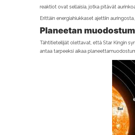
reaktiot ovat sellaisia, jotka pitävät aurinko
Erittäin energiahiukkaset ajettiin auringos
Planeetan muodostum
Tähtitieteilijät olettavat, että Star Kingi
antaa tarpeeksi aikaa planeettamuodostu