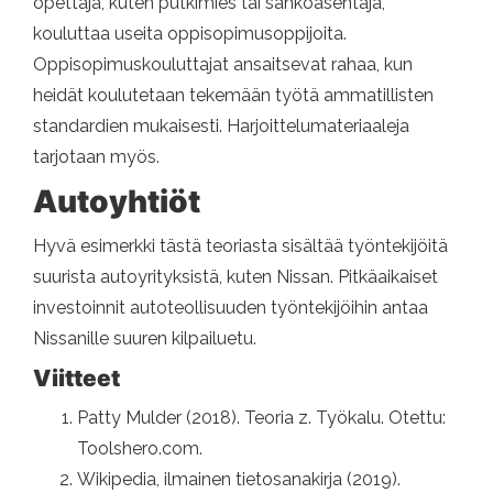
opettaja, kuten putkimies tai sähköasentaja,
kouluttaa useita oppisopimusoppijoita.
Oppisopimuskouluttajat ansaitsevat rahaa, kun
heidät koulutetaan tekemään työtä ammatillisten
standardien mukaisesti. Harjoittelumateriaaleja
tarjotaan myös.
Autoyhtiöt
Hyvä esimerkki tästä teoriasta sisältää työntekijöitä
suurista autoyrityksistä, kuten Nissan. Pitkäaikaiset
investoinnit autoteollisuuden työntekijöihin antaa
Nissanille suuren kilpailuetu.
Viitteet
Patty Mulder (2018). Teoria z. Työkalu. Otettu:
Toolshero.com.
Wikipedia, ilmainen tietosanakirja (2019).