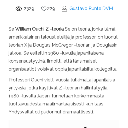
2329
229
Gustavo Runte DVM
Se
William Ouchi Z -teoria
Se on teoria, jonka tämä
amerikkalainen taloustieteilijä ja professori on luonut
teorian X ja Douglas McGregor -teorian ja Douglasin
jatkoa. Se esiteltiin 1980 -luvulla japanilaisena
konsensustyylinä. Ilmoitti, että länsimaiset
organisaatiot voisivat oppia japanilaisilta kollegoilta.
Professori Ouchi vietti vuosia tutkimalla japanilaisia ​​
yrityksiä, jotka käyttivät Z -teorian hallintatyyliä.
1980 -luvulla Japani tunnetaan korkeimmasta
tuottavuudesta maailmanlaajuisesti, kun taas
Yhdysvallat oli pudonnut dramaattisesti.