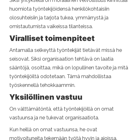
Siksi yrityksellä on moraalinen velvollisuus kiinnittää
huomiota työntekijöidensä henkilökohtaisiin
olosuhteisiin ja tarjota tukea, ymmärrystä ja
omistautumista vaikeissa tilanteissa.
Viralliset toimenpiteet
Antamalla selkeyttä työntekijät tietävät missä he
seisovat. Siksi organisaation tehtävä on laatia
sääntöjä, osoittaa, mikä on lopullinen tavoite ja mitä
työntekijöiltä odotetaan. Tämä mahdollistaa
työskennellä tehokkaammin.
Yksilöllinen vastuu
On välttämätöntä, että työntekijöillä on omat
vastuunsa ja ne tukevat organisaatiota.
Kun heillä on omat vastuunsa, he ovat
motivoituneita tekemään työtä hyvin ja ajoissa.