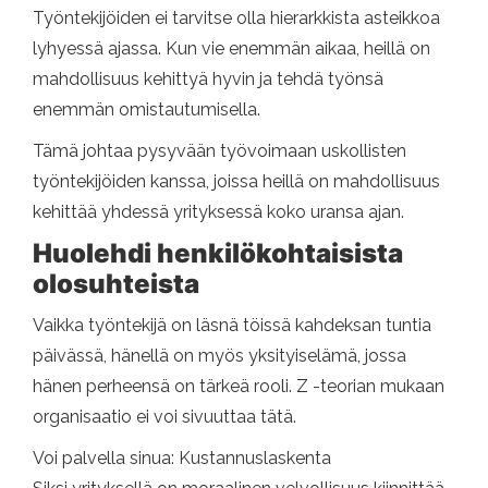
Työntekijöiden ei tarvitse olla hierarkkista asteikkoa
lyhyessä ajassa. Kun vie enemmän aikaa, heillä on
mahdollisuus kehittyä hyvin ja tehdä työnsä
enemmän omistautumisella.
Tämä johtaa pysyvään työvoimaan uskollisten
työntekijöiden kanssa, joissa heillä on mahdollisuus
kehittää yhdessä yrityksessä koko uransa ajan.
Huolehdi henkilökohtaisista
olosuhteista
Vaikka työntekijä on läsnä töissä kahdeksan tuntia
päivässä, hänellä on myös yksityiselämä, jossa
hänen perheensä on tärkeä rooli. Z -teorian mukaan
organisaatio ei voi sivuuttaa tätä.
Voi palvella sinua: Kustannuslaskenta