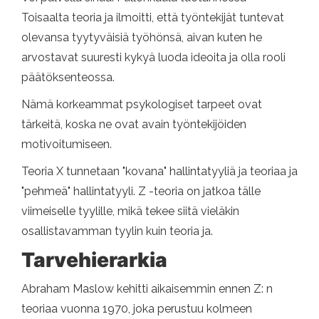
Toisaalta teoria ja ilmoitti, että työntekijät tuntevat
olevansa tyytyväisiä työhönsä, aivan kuten he
arvostavat suuresti kykyä luoda ideoita ja olla rooli
päätöksenteossa.
Nämä korkeammat psykologiset tarpeet ovat
tärkeitä, koska ne ovat avain työntekijöiden
motivoitumiseen.
Teoria X tunnetaan "kovana" hallintatyyliä ja teoriaa ja
"pehmeä" hallintatyyli. Z -teoria on jatkoa tälle
viimeiselle tyylille, mikä tekee siitä vieläkin
osallistavamman tyylin kuin teoria ja.
Tarvehierarkia
Abraham Maslow kehitti aikaisemmin ennen Z: n
teoriaa vuonna 1970, joka perustuu kolmeen