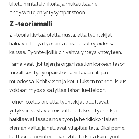
liiketoimintatekniikoita ja mukauttaa ne
Yhdysvaltojen yritysympäristöön.
Z -teoriamalli
Z -teoria kiertää olettamusta, että työntekijät
haluavat liittyä työnantajansa ja kollegoidensa
kanssa. Työntekijöillä on vahva yhteys yhteyteen.
Tämä vaatii johtajan ja organisaation korkean tason
turvallisen työympäristön ja riittävien tilojen
muodossa. Kehityksen ja koulutuksen mahdollisuus
voidaan myös sisällyttää tähän luetteloon.
Toinen oletus on, että työntekijät odottavat
yrityksen vastavuoroisuutta ja tukea. Työntekijät
harkitsevat tasapainoa työn ja henkilökohtaisen
elämän välillä ja haluavat ylläpitää tätä. Siksi perhe,
kulttuuri ja perinteet ovat yhtä tärkeitä kuin työolot.