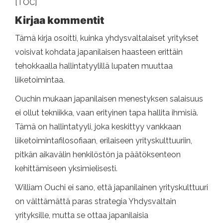
[TOC]
Kirjaa kommentit
Tämä kirja osoitti, kuinka yhdysvaltalaiset yritykset
voisivat kohdata japanilaisen haasteen erittäin
tehokkaalla hallintatyylillä lupaten muuttaa
liiketoimintaa.
Ouchin mukaan japanilaisen menestyksen salaisuus
ei ollut tekniikka, vaan erityinen tapa hallita ihmisiä.
Tämä on hallintatyyli, joka keskittyy vankkaan
liiketoimintafilosofiaan, erilaiseen yrityskulttuuriin,
pitkän aikavälin henkilöstön ja päätöksenteon
kehittämiseen yksimielisesti.
William Ouchi ei sano, että japanilainen yrityskulttuuri
on välttämättä paras strategia Yhdysvaltain
yrityksille, mutta se ottaa japanilaisia ​​