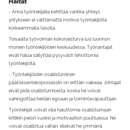
Haitat
- Anna työntekijälle kehittää vankka yhteys
yritykseen ei välttämättä motivoi työntekijöitä
korkeammalla tasolla.
Toisaalta työvoiman kokonaisturva luo luonnon
monien työntekijöiden keskuudessa. Työnantajat
eivät halua säilyttää pysyvästi tehottomia
työntekijöitä.
- Työntekijöiden osallistuminen
päätöksentekoprosessiin on erittäin vaikeaa. Johtajat
eivät pidä osallistumisesta, koska he voivat
vahingoittaa heidän egoaan ja toimintavapauttaan.
Työntekijät voivat olla haluttomia osallistumaan
kritiikin pelon vuoksi ja motivaation puuttuessa. Ne
voivat osallistua vähän, elleivät he ymmärrä