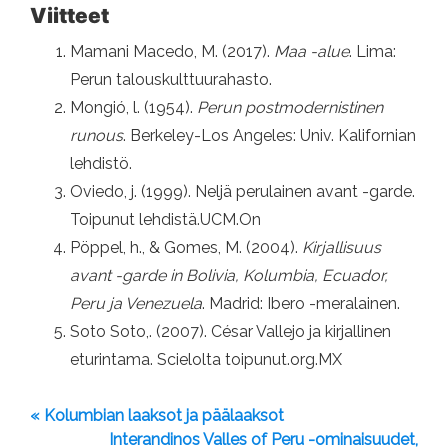
Viitteet
Mamani Macedo, M. (2017).
Maa -alue
. Lima:
Perun talouskulttuurahasto.
Mongió, l. (1954).
Perun postmodernistinen
runous
. Berkeley-Los Angeles: Univ. Kalifornian
lehdistö.
Oviedo, j. (1999). Neljä perulainen avant -garde.
Toipunut lehdistä.UCM.On
Pöppel, h., & Gomes, M. (2004).
Kirjallisuus
avant -garde in Bolivia, Kolumbia, Ecuador,
Peru ja Venezuela
. Madrid: Ibero -meralainen.
Soto Soto,. (2007). César Vallejo ja kirjallinen
eturintama. Scielolta toipunut.org.MX
« Kolumbian laaksot ja päälaaksot
Interandinos Valles of Peru -ominaisuudet,