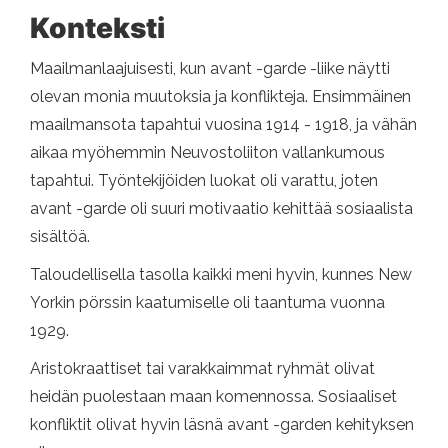
Konteksti
Maailmanlaajuisesti, kun avant -garde -liike näytti
olevan monia muutoksia ja konflikteja. Ensimmäinen
maailmansota tapahtui vuosina 1914 - 1918, ja vähän
aikaa myöhemmin Neuvostoliiton vallankumous
tapahtui. Työntekijöiden luokat oli varattu, joten
avant -garde oli suuri motivaatio kehittää sosiaalista
sisältöä.
Taloudellisella tasolla kaikki meni hyvin, kunnes New
Yorkin pörssin kaatumiselle oli taantuma vuonna
1929.
Aristokraattiset tai varakkaimmat ryhmät olivat
heidän puolestaan ​​maan komennossa. Sosiaaliset
konfliktit olivat hyvin läsnä avant -garden kehityksen