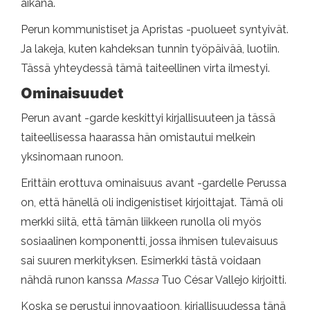
aikana.
Perun kommunistiset ja Apristas -puolueet syntyivät.
Ja lakeja, kuten kahdeksan tunnin työpäivää, luotiin.
Tässä yhteydessä tämä taiteellinen virta ilmestyi.
Ominaisuudet
Perun avant -garde keskittyi kirjallisuuteen ja tässä
taiteellisessa haarassa hän omistautui melkein
yksinomaan runoon.
Erittäin erottuva ominaisuus avant -gardelle Perussa
on, että hänellä oli indigenistiset kirjoittajat. Tämä oli
merkki siitä, että tämän liikkeen runolla oli myös
sosiaalinen komponentti, jossa ihmisen tulevaisuus
sai suuren merkityksen. Esimerkki tästä voidaan
nähdä runon kanssa
Massa
Tuo César Vallejo kirjoitti.
Koska se perustui innovaatioon, kirjallisuudessa tänä