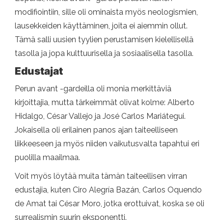
modifiointiin, sille oli ominaista myös neologismien,
lausekkeiden käyttäminen, joita ei aiemmin ollut.
Tämä salli uusien tyylien perustamisen kielellisellä
tasolla ja jopa kulttuurisella ja sosiaalisella tasolla.
Edustajat
Perun avant -gardeilla oli monia merkittäviä
kirjoittajia, mutta tärkeimmät olivat kolme: Alberto
Hidalgo, César Vallejo ja José Carlos Mariátegui.
Jokaisella oli erilainen panos ajan taiteelliseen
liikkeeseen ja myös niiden vaikutusvalta tapahtui eri
puolilla maailmaa.
Voit myös löytää muita tämän taiteellisen virran
edustajia, kuten Ciro Alegría Bazán, Carlos Oquendo
de Amat tai César Moro, jotka erottuivat, koska se oli
surrealismin suurin eksponentti.