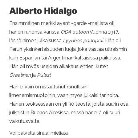
Alberto Hidalgo
Ensimmäinen merkki avant -garde -mallista oli
hänen runonsa kanssa
ODA autoon
Vuonna 1917,
läsnä nimen julkaisussa
Lyyrinen panopeli
. Hän oli
Perun yksinkertaisuuden luoja, joka vastaa ultraismin
kuin Espanjan tai Argentiinan kaltaisissa paikoissa.
Hän oli myös useiden aikakauslehtien, kuten
Oraalinen
ja
Pulssi
.
Hän ei vain omistautunut runollisiin
ilmenemismuotoihin, vaan myös julkaisi tarinoita.
Hänen teoksessaan on yli 30 teosta, joista suurin osa
julkaistiin Buenos Airesissa, missä hänellä oli suuri
vaikutusvalta.
Voi palvella sinua: mieliala