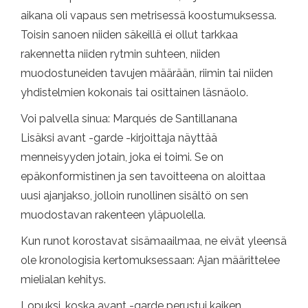
aikana oli vapaus sen metrisessä koostumuksessa.
Toisin sanoen niiden säkeillä ei ollut tarkkaa
rakennetta niiden rytmin suhteen, niiden
muodostuneiden tavujen määrään, riimin tai niiden
yhdistelmien kokonais tai osittainen läsnäolo.
Voi palvella sinua: Marqués de Santillanana
Lisäksi avant -garde -kirjoittaja näyttää
menneisyyden jotain, joka ei toimi. Se on
epäkonformistinen ja sen tavoitteena on aloittaa
uusi ajanjakso, jolloin runollinen sisältö on sen
muodostavan rakenteen yläpuolella.
Kun runot korostavat sisämaailmaa, ne eivät yleensä
ole kronologisia kertomuksessaan: Ajan määrittelee
mielialan kehitys.
Lopuksi, koska avant -garde perustui kaiken