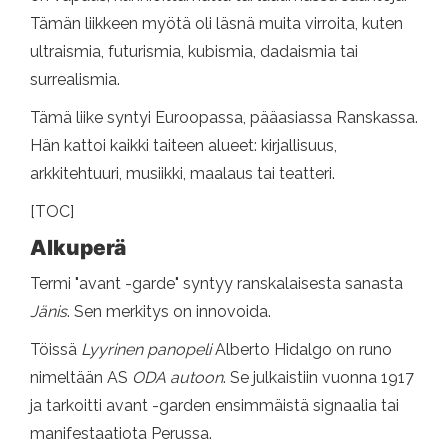
Tämän liikkeen myötä oli läsnä muita virroita, kuten
ultraismia, futurismia, kubismia, dadaismia tai
surrealismia.
Tämä liike syntyi Euroopassa, pääasiassa Ranskassa.
Hän kattoi kaikki taiteen alueet: kirjallisuus,
arkkitehtuuri, musiikki, maalaus tai teatteri.
[TOC]
Alkuperä
Termi "avant -garde" syntyy ranskalaisesta sanasta
Jänis
. Sen merkitys on innovoida.
Töissä
Lyyrinen panopeli
Alberto Hidalgo on runo
nimeltään AS
ODA autoon
. Se julkaistiin vuonna 1917
ja tarkoitti avant -garden ensimmäistä signaalia tai
manifestaatiota Perussa.