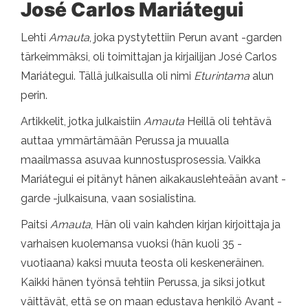
José Carlos Mariátegui
Lehti
Amauta
, joka pystytettiin Perun avant -garden
tärkeimmäksi, oli toimittajan ja kirjailijan José Carlos
Mariátegui. Tällä julkaisulla oli nimi
Eturintama
alun
perin.
Artikkelit, jotka julkaistiin
Amauta
Heillä oli tehtävä
auttaa ymmärtämään Perussa ja muualla
maailmassa asuvaa kunnostusprosessia. Vaikka
Mariátegui ei pitänyt hänen aikakauslehteään avant -
garde -julkaisuna, vaan sosialistina.
Paitsi
Amauta
, Hän oli vain kahden kirjan kirjoittaja ja
varhaisen kuolemansa vuoksi (hän ​​kuoli 35 -
vuotiaana) kaksi muuta teosta oli keskeneräinen.
Kaikki hänen työnsä tehtiin Perussa, ja siksi jotkut
väittävät, että se on maan edustava henkilö Avant -