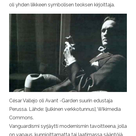
oli yhden liikkeen symbolisen teoksen kirjoittaja.
César Vallejo oli Avant -Garden suurin edustaja
Perussa. Lähde: [julkinen verkkotunnus], Wikimedia
Commons.
Vanguardismi syrjäytti modernismin tavoitteena, jolla
on vapaus, kunnioittamatta tai laatimassa sääntöjä.