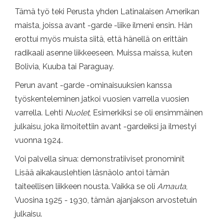
Tämä työ teki Perusta yhden Latinalaisen Amerikan
maista, joissa avant -garde -liike ilmeni ensin. Hän
erottui myös muista siitä, että hänellä on erittäin
radikaali asenne liikkeeseen. Muissa maissa, kuten
Bolivia, Kuuba tai Paraguay.
Perun avant -garde -ominaisuuksien kanssa
työskenteleminen jatkoi vuosien varrella vuosien
varrella. Lehti
Nuolet
, Esimerkiksi se oli ensimmäinen
julkaisu, joka ilmoitettiin avant -gardeiksi ja ilmestyi
vuonna 1924.
Voi palvella sinua: demonstratiiviset pronominit
Lisää aikakauslehtien läsnäolo antoi tämän
taiteellisen liikkeen nousta. Vaikka se oli
Amauta
,
Vuosina 1925 - 1930, tämän ajanjakson arvostetuin
julkaisu.