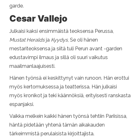
garde.
Cesar Vallejo
Julkaisi kaksi ensimmäistä teoksensa Perussa,
Mustat Heralds
ja
Kyydys
, Se oli hänen
mestariteoksensa ja siitä tuli Perun avant -garden
edustavimpi ilmaus ja sillä oli suuri vaikutus
maailmanlaajuisesti.
Hänen työnsä ei keskittynyt vain runoon. Hän erottui
myös kertomuksessa ja teatterissa. Hän julkaisi
myös kronikot ja teki käännöksiä, erityisesti ranskasta
espanjaksi.
Vaikka melkein kaikki hänen työnsä tehtiin Pariisissa,
häntä pidetään yhtenä tämän aikakauden
tärkeimmistä perulaisista kirjoittajista.