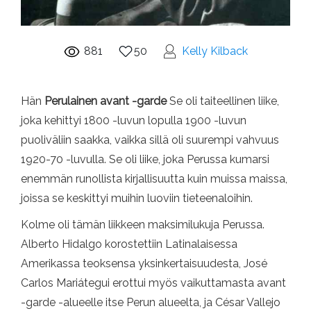
881
50
Kelly Kilback
Hän
Perulainen avant -garde
Se oli taiteellinen liike,
joka kehittyi 1800 -luvun lopulla 1900 -luvun
puoliväliin saakka, vaikka sillä oli suurempi vahvuus
1920-70 -luvulla. Se oli liike, joka Perussa kumarsi
enemmän runollista kirjallisuutta kuin muissa maissa,
joissa se keskittyi muihin luoviin tieteenaloihin.
Kolme oli tämän liikkeen maksimilukuja Perussa.
Alberto Hidalgo korostettiin Latinalaisessa
Amerikassa teoksensa yksinkertaisuudesta, José
Carlos Mariátegui erottui myös vaikuttamasta avant
-garde -alueelle itse Perun alueelta, ja César Vallejo