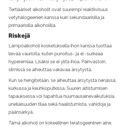
3
3
3
3
2
Tertiääriset alkoholit ovat suurempi reaktiivisuus
vetyhalogeenien kanssa kuin sekundaarisilla ja
primaarisilla alkoholilla.
Riskejä
Lämpöalkoholi kosketuksella ihon kanssa tuottaa
lievää vaurioita, kuten punoitus- ja ei -surkeaa
hyperemiaa. Lisäksi se ei ylitä ihoa. Päinvastoin,
silmissä se aiheuttaa vakavaa ärsytystä.
Kun se hengitetään, se aiheuttaa ärsytystä nenässä,
kurkussa ja keuhkoputkissa. Suuren altistumisen
tapauksessa voi tapahtua huumausainevaikutuksia,
uneliaisuuden tilaa sekä haalistumista, vahidoja ja
päänsärkyä.
Tämä alkoholi on kokeellinen teratogeeninen aine,