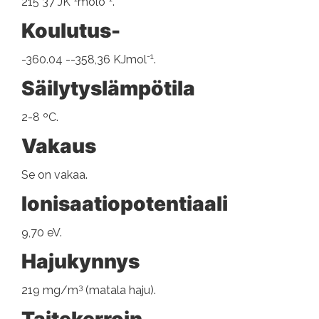
215 37 JK
molo
.
Koulutus-
-1
-360.04 --358,36 KJmol
.
Säilytyslämpötila
2-8 ºC.
Vakaus
Se on vakaa.
Ionisaatiopotentiaali
9,70 eV.
Hajukynnys
3
219 mg/m
(matala haju).