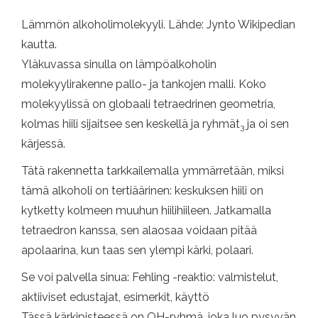
Lämmön alkoholimolekyyli. Lähde: Jynto Wikipedian
kautta.
Yläkuvassa sinulla on lämpöalkoholin
molekyylirakenne pallo- ja tankojen malli. Koko
molekyylissä on globaali tetraedrinen geometria,
kolmas hiili sijaitsee sen keskellä ja ryhmät
ja oi sen
3
kärjessä.
Tätä rakennetta tarkkailemalla ymmärretään, miksi
tämä alkoholi on tertiäärinen: keskuksen hiili on
kytketty kolmeen muuhun hiilihiileen. Jatkamalla
tetraedron kanssa, sen alaosaa voidaan pitää
apolaarina, kun taas sen ylempi kärki, polaari.
Se voi palvella sinua: Fehling -reaktio: valmistelut,
aktiiviset edustajat, esimerkit, käyttö
Tässä kärkipisteessä on OH-ryhmä, joka luo pysyvän