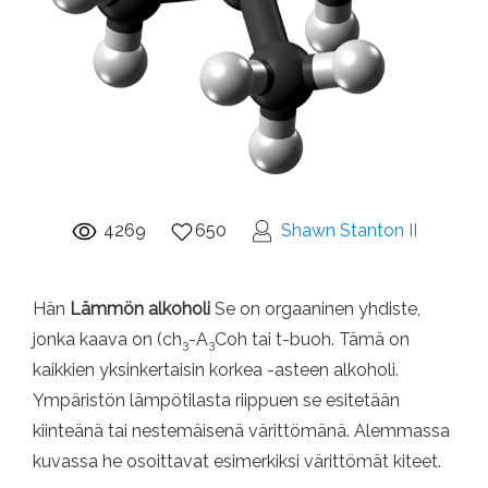
4269
650
Shawn Stanton II
Hän
Lämmön alkoholi
Se on orgaaninen yhdiste,
jonka kaava on (ch
-A
Coh tai t-buoh. Tämä on
3
3
kaikkien yksinkertaisin korkea -asteen alkoholi.
Ympäristön lämpötilasta riippuen se esitetään
kiinteänä tai nestemäisenä värittömänä. Alemmassa
kuvassa he osoittavat esimerkiksi värittömät kiteet.