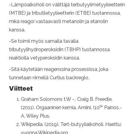
-Lämpöalkoholi on välittäjä terbutyylimetyylieetterin
(MTBE) ja tributiletyylieetterin (ETBE) tuotannossa,
mikä reagoi vastaavasti metanolin ja etanolin
kanssa.
-Se toimii myös samalla tavalla
tributyylihydroperoksidin (TBHP) tuotannossa
reaktiolla vetyperoksidin kanssa.
-Sitä käytetään reagenssina prosessissa, joka
tunnetaan nimellä Curtius backreglo.
Viitteet
Graham Solomons t.W -., Craig B. Freedle.
th
(2011). Orgaaninen kemia. Amiini. (10
Painos.-
A. Wiley Plus.
Wikipedia. (2019). Tert-butyylialkoholi. Haettu:
vuonna.Wikipedia.org