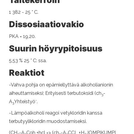
Taitekerroin
1 382 - 25 ° C.
Dissosiaatiovakio
PKA = 19,20.
Suurin höyrypitoisuus
5,53 % 25 ° C: ssa.
Reaktiot
-Vahva pohja on epämiellyttävä alkoholianionin
aiheuttamiseksi; Erityisesti terbutoksidi (ch
-
3
-
A
Yhteistyö
.
3
-Lämpöalkoholi reagoi vetykloridin kanssa
terbutyylikloridin muodostamiseksi.
(CH
-A
Coh +hcl => (ch
-A
CCL +H
JOMPIKUMPI