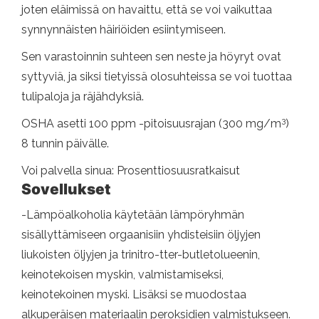
joten eläimissä on havaittu, että se voi vaikuttaa
synnynnäisten häiriöiden esiintymiseen.
Sen varastoinnin suhteen sen neste ja höyryt ovat
syttyviä, ja siksi tietyissä olosuhteissa se voi tuottaa
tulipaloja ja räjähdyksiä.
3
OSHA asetti 100 ppm -pitoisuusrajan (300 mg/m
)
8 tunnin päivälle.
Voi palvella sinua: Prosenttiosuusratkaisut
Sovellukset
-Lämpöalkoholia käytetään lämpöryhmän
sisällyttämiseen orgaanisiin yhdisteisiin öljyjen
liukoisten öljyjen ja trinitro-tter-butletolueenin,
keinotekoisen myskin, valmistamiseksi,
keinotekoinen myski. Lisäksi se muodostaa
alkuperäisen materiaalin peroksidien valmistukseen.