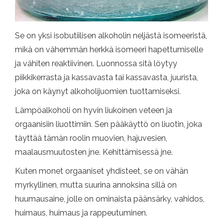
Se on yksi isobutiilisen alkoholin neljästä isomeeristä,
mikä on vähemmän herkkä isomeeri hapettumiselle
ja vähiten reaktiivinen. Luonnossa sitä löytyy
piikkikerrasta ja kassavasta tai kassavasta, juurista,
joka on käynyt alkoholijuomien tuottamiseksi.
Lämpöalkoholi on hyvin liukoinen veteen ja
orgaanisiin liuottimiin. Sen pääkäyttö on liuotin, joka
täyttää tämän roolin muovien, hajuvesien,
maalausmuutosten jne. Kehittämisessä jne.
Kuten monet orgaaniset yhdisteet, se on vähän
myrkyllinen, mutta suurina annoksina sillä on
huumausaine, jolle on ominaista päänsärky, vahidos,
huimaus, huimaus ja rappeutuminen.