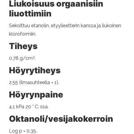
Liukoisuus orgaanisiin
liuottimiin
Sekoittuu etanolin, etyylieetterin kanssa ja liukoinen
kloroformiin.
Tiheys
3
0,78 g/cm
.
Höyrytiheys
2,55 (ilmasuhteella = 1).
Höyrynpaine
4,1 kPa 20 ° C: ssa.
Oktanoli/vesijakokerroin
Log p = 0,35.