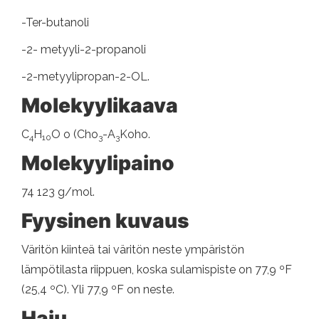
-Ter-butanoli
-2- metyyli-2-propanoli
-2-metyylipropan-2-OL.
Molekyylikaava
C
H
O o (Cho
-A
Koho.
4
10
3
3
Molekyylipaino
74 123 g/mol.
Fyysinen kuvaus
Väritön kiinteä tai väritön neste ympäristön
lämpötilasta riippuen, koska sulamispiste on 77,9 ºF
(25,4 ºC). Yli 77,9 ºF on neste.
Haju