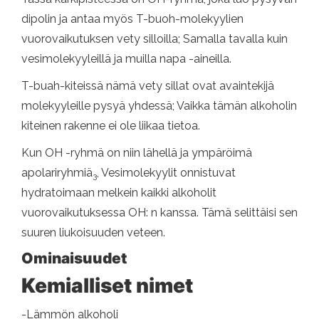
dipolin ja antaa myös T-buoh-molekyylien
vuorovaikutuksen vety silloilla; Samalla tavalla kuin
vesimolekyyleillä ja muilla napa -aineilla.
T-buah-kiteissä nämä vety sillat ovat avaintekijä
molekyyleille pysyä yhdessä; Vaikka tämän alkoholin
kiteinen rakenne ei ole liikaa tietoa.
Kun OH -ryhmä on niin lähellä ja ympäröimä
apolariryhmiä
, Vesimolekyylit onnistuvat
3
hydratoimaan melkein kaikki alkoholit
vuorovaikutuksessa OH: n kanssa. Tämä selittäisi sen
suuren liukoisuuden veteen.
Ominaisuudet
Kemialliset nimet
-Lämmön alkoholi