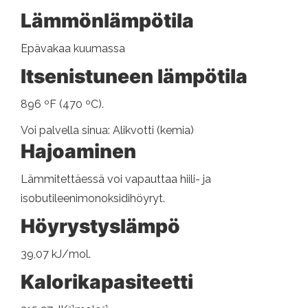
Lämmönlämpötila
Epävakaa kuumassa
Itsenistuneen lämpötila
896 ºF (470 ºC).
Voi palvella sinua: Alikvotti (kemia)
Hajoaminen
Lämmitettäessä voi vapauttaa hiili- ja
isobutileenimonoksidihöyryt.
Höyrystyslämpö
39,07 kJ/mol.
Kalorikapasiteetti
-1
-1