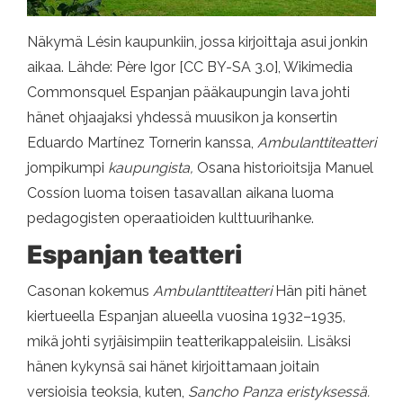
Näkymä Lésin kaupunkiin, jossa kirjoittaja asui jonkin
aikaa. Lähde: Père Igor [CC BY-SA 3.0], Wikimedia
Commonsquel Espanjan pääkaupungin lava johti
hänet ohjaajaksi yhdessä muusikon ja konsertin
Eduardo Martínez Tornerin kanssa,
Ambulanttiteatteri
jompikumpi
kaupungista,
Osana historioitsija Manuel
Cossíon luoma toisen tasavallan aikana luoma
pedagogisten operaatioiden kulttuurihanke.
Espanjan teatteri
Casonan kokemus
Ambulanttiteatteri
Hän piti hänet
kiertueella Espanjan alueella vuosina 1932–1935,
mikä johti syrjäisimpiin teatterikappaleisiin. Lisäksi
hänen kykynsä sai hänet kirjoittamaan joitain
versioisia teoksia, kuten,
Sancho Panza eristyksessä.