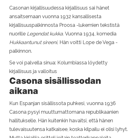
Casonan kirjallisuudessa kirjallisuus sai hänet
ansaitsemaan vuonna 1932 kansallisesta
kirjallisuuspalkinnosta Proosa -lukemien tekstistä
nuorille
Legendat kukka.
Vuonna 1934, komedia
Hukkaantunut sireeni,
Hän voitti Lope de Vega -
palkinnon.
Se voi palvella sinua: Kolumbiassa löydetty
kirjallisuus ja valloitus
Casona sisällissodan
aikana
Kun Espanjan sisällissota puhkesi, vuonna 1936
Casona pysyi muuttumattomana republikaanien
hallitukselle. Hän kuitenkin havaitsi, että hänen
tulevaisuutensa katkaisee, koska kilpailu ei olisi lyhyt.
Mutta kirjailija esitteli joitain teatterikappaleita