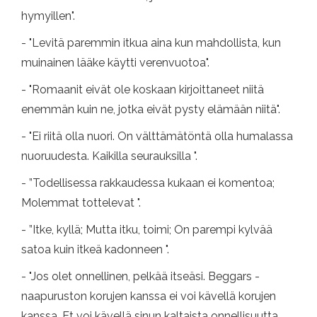
hymyillen".
- "Levitä paremmin itkua aina kun mahdollista, kun
muinainen lääke käytti verenvuotoa".
- "Romaanit eivät ole koskaan kirjoittaneet niitä
enemmän kuin ne, jotka eivät pysty elämään niitä".
- "Ei riitä olla nuori. On välttämätöntä olla humalassa
nuoruudesta. Kaikilla seurauksilla ".
- ”Todellisessa rakkaudessa kukaan ei komentoa;
Molemmat tottelevat ".
- ”Itke, kyllä; Mutta itku, toimi; On parempi kylvää
satoa kuin itkeä kadonneen ".
- "Jos olet onnellinen, pelkää itseäsi. Beggars -
naapuruston korujen kanssa ei voi kävellä korujen
kanssa. Et voi kävellä sinun kaltaista onnellisuutta