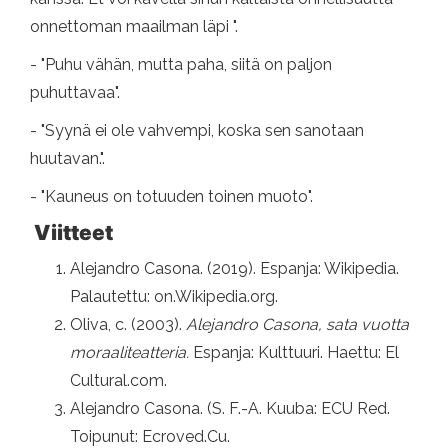
onnettoman maailman läpi ".
- "Puhu vähän, mutta paha, siitä on paljon
puhuttavaa".
- "Syynä ei ole vahvempi, koska sen sanotaan
huutavan.".
- "Kauneus on totuuden toinen muoto".
Viitteet
Alejandro Casona. (2019). Espanja: Wikipedia.
Palautettu: on.Wikipedia.org.
Oliva, c. (2003).
Alejandro Casona, sata vuotta
moraaliteatteria.
Espanja: Kulttuuri. Haettu: El
Cultural.com.
Alejandro Casona. (S. F.-A. Kuuba: ECU Red.
Toipunut: Ecroved.Cu.