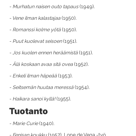
- Murhatun naisen outo tapaus
(1949).
- Vene ilman kalastajaa
(1950).
- Romanssi kolme yötä
(1950).
- Puut kuolevat seisoen
(1951).
- Jos kuolen ennen heräämistä
(1951).
- Älä koskaan avaa sitä ovea
(1952).
- Enkeli ilman häpeää
(1953).
- Seitsemän huutaa meressä
(1954).
- Haikara sanoi kyllä!
(1955).
Tuotanto
- Marie Curie
(1940).
- Fenisan koukku
(1957). Lope de Vega -työ.