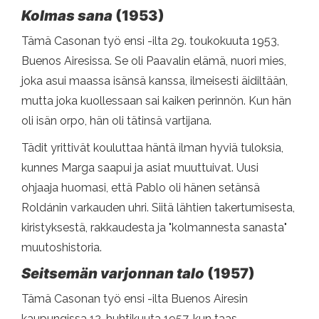
Kolmas sana
(1953)
Tämä Casonan työ ensi -ilta 29. toukokuuta 1953,
Buenos Airesissa. Se oli Paavalin elämä, nuori mies,
joka asui maassa isänsä kanssa, ilmeisesti äidiltään,
mutta joka kuollessaan sai kaiken perinnön. Kun hän
oli isän orpo, hän oli tätinsä vartijana.
Tädit yrittivät kouluttaa häntä ilman hyviä tuloksia,
kunnes Marga saapui ja asiat muuttuivat. Uusi
ohjaaja huomasi, että Pablo oli hänen setänsä
Roldánin varkauden uhri. Siitä lähtien takertumisesta,
kiristyksestä, rakkaudesta ja "kolmannesta sanasta"
muutoshistoria.
Seitsemän varjonnan talo
(1957)
Tämä Casonan työ ensi -ilta Buenos Airesin
kaupungissa 12. huhtikuuta 1957, kun taas