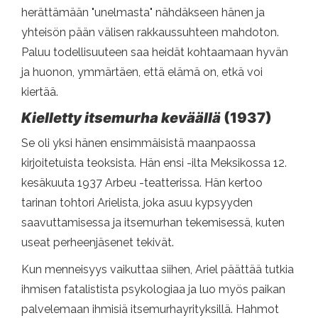
herättämään "unelmasta" nähdäkseen hänen ja
yhteisön pään välisen rakkaussuhteen mahdoton.
Paluu todellisuuteen saa heidät kohtaamaan hyvän
ja huonon, ymmärtäen, että elämä on, etkä voi
kiertää.
Kielletty itsemurha keväällä
(1937)
Se oli yksi hänen ensimmäisistä maanpaossa
kirjoitetuista teoksista. Hän ensi -ilta Meksikossa 12.
kesäkuuta 1937 Arbeu -teatterissa. Hän kertoo
tarinan tohtori Arielista, joka asuu kypsyyden
saavuttamisessa ja itsemurhan tekemisessä, kuten
useat perheenjäsenet tekivät.
Kun menneisyys vaikuttaa siihen, Ariel päättää tutkia
ihmisen fatalistista psykologiaa ja luo myös paikan
palvelemaan ihmisiä itsemurhayrityksillä. Hahmot