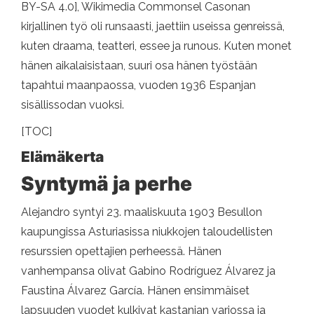
BY-SA 4.0], Wikimedia Commonsel Casonan
kirjallinen työ oli runsaasti, jaettiin useissa genreissä,
kuten draama, teatteri, essee ja runous. Kuten monet
hänen aikalaisistaan, suuri osa hänen työstään
tapahtui maanpaossa, vuoden 1936 Espanjan
sisällissodan vuoksi.
[TOC]
Elämäkerta
Syntymä ja perhe
Alejandro syntyi 23. maaliskuuta 1903 Besullon
kaupungissa Asturiasissa niukkojen taloudellisten
resurssien opettajien perheessä. Hänen
vanhempansa olivat Gabino Rodríguez Álvarez ja
Faustina Álvarez García. Hänen ensimmäiset
lapsuuden vuodet kulkivat kastanjan varjossa ja