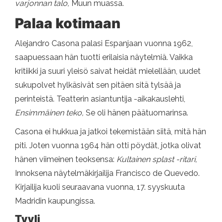
varjonnan talo,
Muun muassa.
Palaa kotimaan
Alejandro Casona palasi Espanjaan vuonna 1962,
saapuessaan hän tuotti erilaisia ​​näytelmiä. Vaikka
kritiikki ja suuri yleisö saivat heidät mielellään, uudet
sukupolvet hylkäsivät sen pitäen sitä tylsää ja
perinteistä. Teatterin asiantuntija -aikakauslehti,
Ensimmäinen teko,
Se oli hänen päätuomarinsa.
Casona ei hukkua ja jatkoi tekemistään siitä, mitä hän
piti. Joten vuonna 1964 hän otti pöydät, jotka olivat
hänen viimeinen teoksensa:
Kultainen splast -ritari,
Innoksena näytelmäkirjailija Francisco de Quevedo.
Kirjailija kuoli seuraavana vuonna, 17. syyskuuta
Madridin kaupungissa.
Tyyli