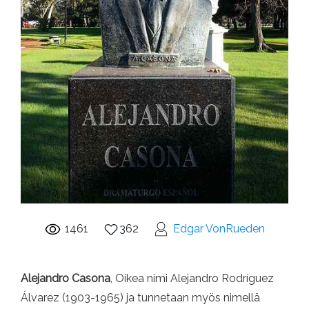
1461
362
Edgar VonRueden
Alejandro Casona
, Oikea nimi Alejandro Rodríguez
Álvarez (1903-1965) ja tunnetaan myös nimellä