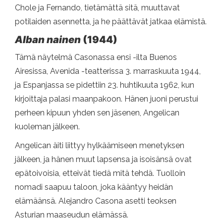
Chole ja Fernando, tietämättä sitä, muuttavat
potilaiden asennetta, ja he päättävät jatkaa elämistä.
Alban nainen
(1944)
Tämä näytelmä Casonassa ensi -ilta Buenos
Airesissa, Avenida -teatterissa 3. marraskuuta 1944,
ja Espanjassa se pidettiin 23. huhtikuuta 1962, kun
kirjoittaja palasi maanpakoon. Hänen juoni perustui
perheen kipuun yhden sen jäsenen, Angelican
kuoleman jälkeen.
Angelican äiti liittyy hylkäämiseen menetyksen
jälkeen, ja hänen muut lapsensa ja isoisänsä ovat
epätoivoisia, etteivät tiedä mitä tehdä. Tuolloin
nomadi saapuu taloon, joka kääntyy heidän
elämäänsä. Alejandro Casona asetti teoksen
Asturian maaseudun elämässä.