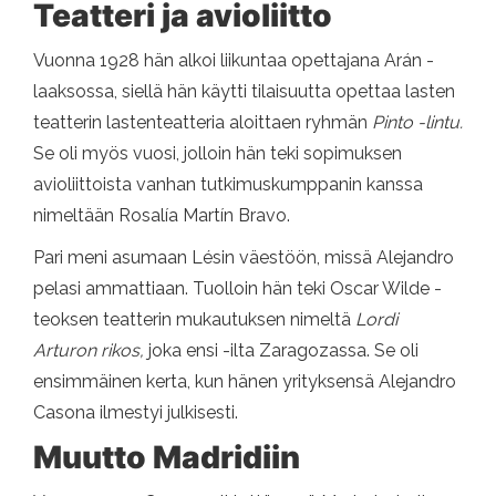
Teatteri ja avioliitto
Vuonna 1928 hän alkoi liikuntaa opettajana Arán -
laaksossa, siellä hän käytti tilaisuutta opettaa lasten
teatterin lastenteatteria aloittaen ryhmän
Pinto -lintu.
Se oli myös vuosi, jolloin hän teki sopimuksen
avioliittoista vanhan tutkimuskumppanin kanssa
nimeltään Rosalía Martín Bravo.
Pari meni asumaan Lésin väestöön, missä Alejandro
pelasi ammattiaan. Tuolloin hän teki Oscar Wilde -
teoksen teatterin mukautuksen nimeltä
Lordi
Arturon rikos,
joka ensi -ilta Zaragozassa. Se oli
ensimmäinen kerta, kun hänen yrityksensä Alejandro
Casona ilmestyi julkisesti.
Muutto Madridiin