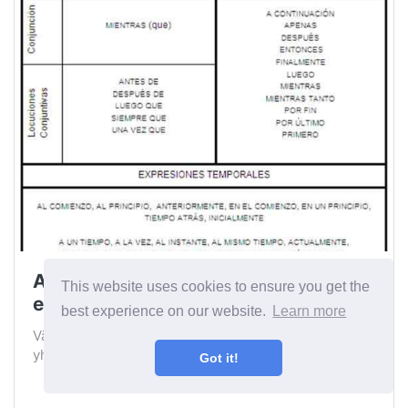
Ajalliset linkit määritelmä ja
This website uses cookies to ensure you get the
esimerkit
best experience on our website.
Learn more
Väliaikaiset linkit ovat liittimiä, jotka sallivat
yhdistää ala -lauseet, jotka antavat heille merki...
Got it!