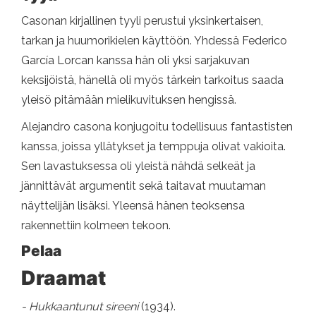
Casonan kirjallinen tyyli perustui yksinkertaisen,
tarkan ja huumorikielen käyttöön. Yhdessä Federico
García Lorcan kanssa hän oli yksi sarjakuvan
keksijöistä, hänellä oli myös tärkein tarkoitus saada
yleisö pitämään mielikuvituksen hengissä.
Alejandro casona konjugoitu todellisuus fantastisten
kanssa, joissa yllätykset ja temppuja olivat vakioita.
Sen lavastuksessa oli yleistä nähdä selkeät ja
jännittävät argumentit sekä taitavat muutaman
näyttelijän lisäksi. Yleensä hänen teoksensa
rakennettiin kolmeen tekoon.
Pelaa
Draamat
- Hukkaantunut sireeni
(1934).