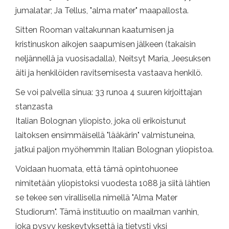
jumalatar; Ja Tellus, "alma mater" maapallosta.
Sitten Rooman valtakunnan kaatumisen ja
kristinuskon aikojen saapumisen jälkeen (takaisin
neljännellä ja vuosisadalla), Neitsyt Maria, Jeesuksen
äiti ja henkilöiden ravitsemisesta vastaava henkilö.
Se voi palvella sinua: 33 runoa 4 suuren kirjoittajan
stanzasta
Italian Bolognan yliopisto, joka oli erikoistunut
laitoksen ensimmäisellä "lääkärin" valmistuneina,
jatkui paljon myöhemmin Italian Bolognan yliopistoa.
Voidaan huomata, että tämä opintohuonee
nimitetään yliopistoksi vuodesta 1088 ja siitä lähtien
se tekee sen virallisella nimellä "Alma Mater
Studiorum". Tämä instituutio on maailman vanhin,
joka pysyy keskeytyksettä ja tietysti yksi