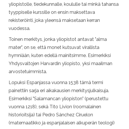
yliopistolle, tiedekunnalle, koululle tai minkä tahansa
tyyppiselle kurssille on ensin maksettava
rekisteröinti, joka yleensä maksetaan kerran
vuodessa.
Toinen merkitys, jonka yliopistot antavat "alma
mater", on se, että monet kutsuvat virallista
hymniään, kuten edellä mainitsimme. Esimerkiksi
Yhdysvaltojen Harvardin yliopisto, yksi maailman
arvostetuimmista.
Lopuksi Espanjassa vuonna 1538 tämä termi
painettiin sarja eri aikakausien merkitysjulkaisuja.
Esimerkiksi "Salamancan yliopiston" (perustettu
vuonna 1218), sekä Tito Livion (roomalainen
historioitsija) tai Pedro Sánchez Ciruelon
(matemaatikko ja espanjalaisen alkuperän teologi)