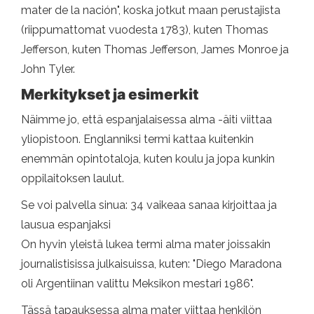
mater de la nación", koska jotkut maan perustajista
(riippumattomat vuodesta 1783), kuten Thomas
Jefferson, kuten Thomas Jefferson, James Monroe ja
John Tyler.
Merkitykset ja esimerkit
Näimme jo, että espanjalaisessa alma -äiti viittaa
yliopistoon. Englanniksi termi kattaa kuitenkin
enemmän opintotaloja, kuten koulu ja jopa kunkin
oppilaitoksen laulut.
Se voi palvella sinua: 34 vaikeaa sanaa kirjoittaa ja
lausua espanjaksi
On hyvin yleistä lukea termi alma mater joissakin
journalistisissa julkaisuissa, kuten: "Diego Maradona
oli Argentiinan valittu Meksikon mestari 1986".
Tässä tapauksessa alma mater viittaa henkilön