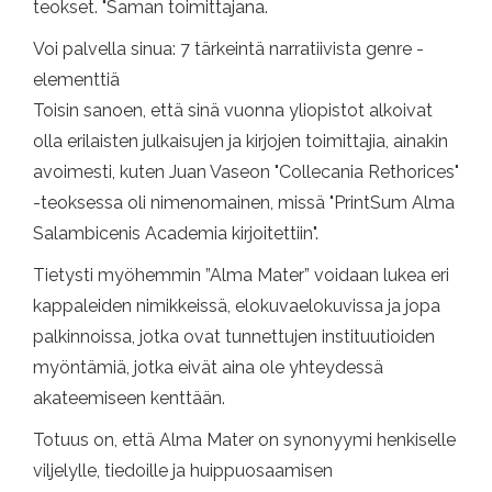
teokset. "Saman toimittajana.
Voi palvella sinua: 7 tärkeintä narratiivista genre -
elementtiä
Toisin sanoen, että sinä vuonna yliopistot alkoivat
olla erilaisten julkaisujen ja kirjojen toimittajia, ainakin
avoimesti, kuten Juan Vaseon "Collecania Rethorices"
-teoksessa oli nimenomainen, missä "PrintSum Alma
Salambicenis Academia kirjoitettiin".
Tietysti myöhemmin ”Alma Mater” voidaan lukea eri
kappaleiden nimikkeissä, elokuvaelokuvissa ja jopa
palkinnoissa, jotka ovat tunnettujen instituutioiden
myöntämiä, jotka eivät aina ole yhteydessä
akateemiseen kenttään.
Totuus on, että Alma Mater on synonyymi henkiselle
viljelylle, tiedoille ja huippuosaamisen