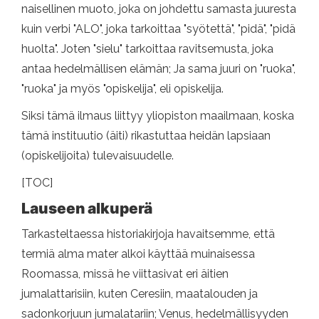
naisellinen muoto, joka on johdettu samasta juuresta
kuin verbi "ALO", joka tarkoittaa "syötettä", "pidä", "pidä
huolta". Joten "sielu" tarkoittaa ravitsemusta, joka
antaa hedelmällisen elämän; Ja sama juuri on "ruoka",
"ruoka" ja myös "opiskelija", eli opiskelija.
Siksi tämä ilmaus liittyy yliopiston maailmaan, koska
tämä instituutio (äiti) rikastuttaa heidän lapsiaan
(opiskelijoita) tulevaisuudelle.
[TOC]
Lauseen alkuperä
Tarkasteltaessa historiakirjoja havaitsemme, että
termiä alma mater alkoi käyttää muinaisessa
Roomassa, missä he viittasivat eri äitien
jumalattarisiin, kuten Ceresiin, maatalouden ja
sadonkorjuun jumalatariin; Venus, hedelmällisyyden