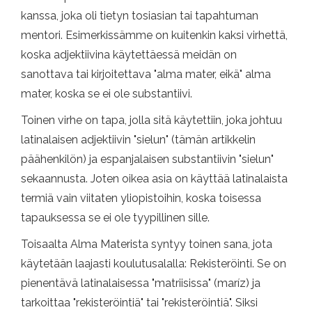
kanssa, joka oli tietyn tosiasian tai tapahtuman
mentori. Esimerkissämme on kuitenkin kaksi virhettä,
koska adjektiivina käytettäessä meidän on
sanottava tai kirjoitettava "alma mater, eikä" alma
mater, koska se ei ole substantiivi.
Toinen virhe on tapa, jolla sitä käytettiin, joka johtuu
latinalaisen adjektiivin "sielun" (tämän artikkelin
päähenkilön) ja espanjalaisen substantiivin "sielun"
sekaannusta. Joten oikea asia on käyttää latinalaista
termiä vain viitaten yliopistoihin, koska toisessa
tapauksessa se ei ole tyypillinen sille.
Toisaalta Alma Materista syntyy toinen sana, jota
käytetään laajasti koulutusalalla: Rekisteröinti. Se on
pienentävä latinalaisessa "matriisissa" (maríz) ja
tarkoittaa "rekisteröintiä" tai "rekisteröintiä". Siksi