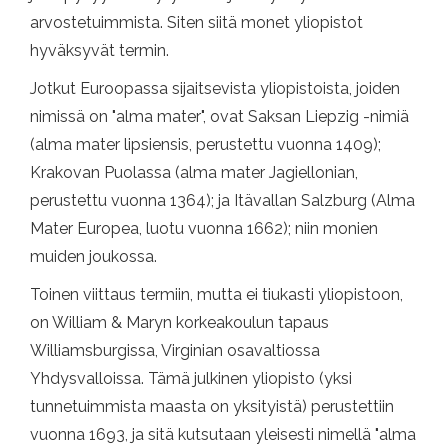
arvostetuimmista. Siten siitä monet yliopistot
hyväksyvät termin.
Jotkut Euroopassa sijaitsevista yliopistoista, joiden
nimissä on "alma mater", ovat Saksan Liepzig -nimiä
(alma mater lipsiensis, perustettu vuonna 1409);
Krakovan Puolassa (alma mater Jagiellonian,
perustettu vuonna 1364); ja Itävallan Salzburg (Alma
Mater Europea, luotu vuonna 1662); niin monien
muiden joukossa.
Toinen viittaus termiin, mutta ei tiukasti yliopistoon,
on William & Maryn korkeakoulun tapaus
Williamsburgissa, Virginian osavaltiossa
Yhdysvalloissa. Tämä julkinen yliopisto (yksi
tunnetuimmista maasta on yksityistä) perustettiin
vuonna 1693, ja sitä kutsutaan yleisesti nimellä "alma