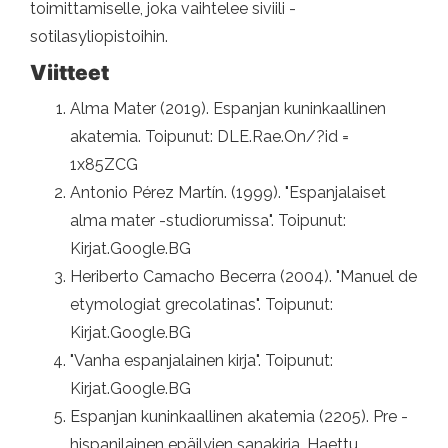
toimittamiselle, joka vaihtelee siviili -
sotilasyliopistoihin.
Viitteet
Alma Mater (2019). Espanjan kuninkaallinen
akatemia. Toipunut: DLE.Rae.On/?id =
1x85ZCG
Antonio Pérez Martín. (1999). "Espanjalaiset
alma mater -studiorumissa". Toipunut:
Kirjat.Google.BG
Heriberto Camacho Becerra (2004). "Manuel de
etymologiat grecolatinas". Toipunut:
Kirjat.Google.BG
"Vanha espanjalainen kirja". Toipunut:
Kirjat.Google.BG
Espanjan kuninkaallinen akatemia (2205). Pre -
hispanilainen epäilyjen sanakirja. Haettu