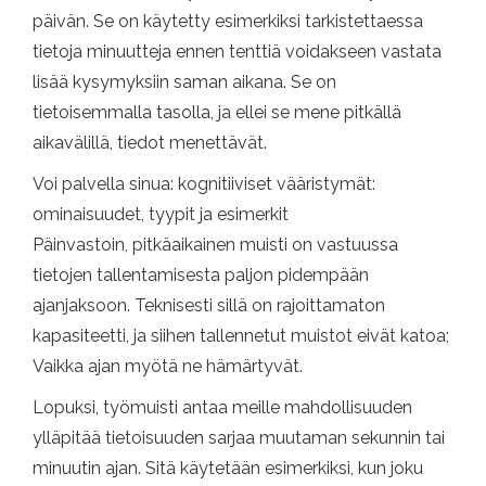
päivän. Se on käytetty esimerkiksi tarkistettaessa
tietoja minuutteja ennen tenttiä voidakseen vastata
lisää kysymyksiin saman aikana. Se on
tietoisemmalla tasolla, ja ellei se mene pitkällä
aikavälillä, tiedot menettävät.
Voi palvella sinua: kognitiiviset vääristymät:
ominaisuudet, tyypit ja esimerkit
Päinvastoin, pitkäaikainen muisti on vastuussa
tietojen tallentamisesta paljon pidempään
ajanjaksoon. Teknisesti sillä on rajoittamaton
kapasiteetti, ja siihen tallennetut muistot eivät katoa;
Vaikka ajan myötä ne hämärtyvät.
Lopuksi, työmuisti antaa meille mahdollisuuden
ylläpitää tietoisuuden sarjaa muutaman sekunnin tai
minuutin ajan. Sitä käytetään esimerkiksi, kun joku