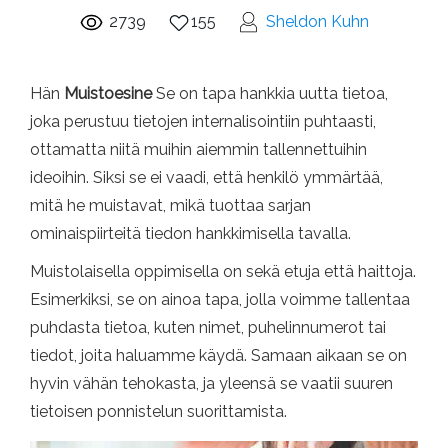
2739
155
Sheldon Kuhn
Hän
Muistoesine
Se on tapa hankkia uutta tietoa,
joka perustuu tietojen internalisointiin puhtaasti,
ottamatta niitä muihin aiemmin tallennettuihin
ideoihin. Siksi se ei vaadi, että henkilö ymmärtää,
mitä he muistavat, mikä tuottaa sarjan
ominaispiirteitä tiedon hankkimisella tavalla.
Muistolaisella oppimisella on sekä etuja että haittoja.
Esimerkiksi, se on ainoa tapa, jolla voimme tallentaa
puhdasta tietoa, kuten nimet, puhelinnumerot tai
tiedot, joita haluamme käydä. Samaan aikaan se on
hyvin vähän tehokasta, ja yleensä se vaatii suuren
tietoisen ponnistelun suorittamista.