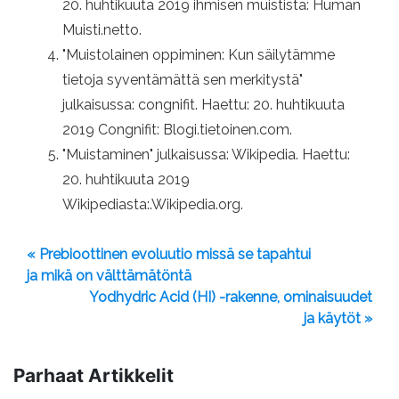
20. huhtikuuta 2019 ihmisen muistista: Human
Muisti.netto.
"Muistolainen oppiminen: Kun säilytämme
tietoja syventämättä sen merkitystä"
julkaisussa: congnifit. Haettu: 20. huhtikuuta
2019 Congnifit: Blogi.tietoinen.com.
"Muistaminen" julkaisussa: Wikipedia. Haettu:
20. huhtikuuta 2019
Wikipediasta:.Wikipedia.org.
« Prebioottinen evoluutio missä se tapahtui
ja mikä on välttämätöntä
Yodhydric Acid (HI) -rakenne, ominaisuudet
ja käytöt »
Parhaat Artikkelit