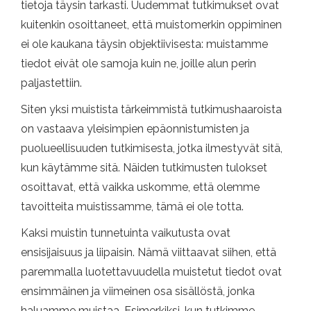
tietoja täysin tarkasti. Uudemmat tutkimukset ovat
kuitenkin osoittaneet, että muistomerkin oppiminen
ei ole kaukana täysin objektiivisesta: muistamme
tiedot eivät ole samoja kuin ne, joille alun perin
paljastettiin.
Siten yksi muistista tärkeimmistä tutkimushaaroista
on vastaava yleisimpien epäonnistumisten ja
puolueellisuuden tutkimisesta, jotka ilmestyvät sitä,
kun käytämme sitä. Näiden tutkimusten tulokset
osoittavat, että vaikka uskomme, että olemme
tavoitteita muistissamme, tämä ei ole totta.
Kaksi muistin tunnetuinta vaikutusta ovat
ensisijaisuus ja liipaisin. Nämä viittaavat siihen, että
paremmalla luotettavuudella muistetut tiedot ovat
ensimmäinen ja viimeinen osa sisällöstä, jonka
haluamme muistaa. Esimerkiksi, kun tutkimme