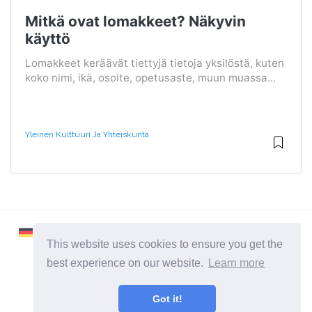
Mitkä ovat lomakkeet? Näkyvin
käyttö
Lomakkeet keräävät tiettyjä tietoja yksilöstä, kuten
koko nimi, ikä, osoite, opetusaste, muun muassa...
Yleinen Kulttuuri Ja Yhteiskunta
This website uses cookies to ensure you get the
best experience on our website.
Learn more
2026 ©
Learnaboutworld
Got it!
Kaikki kategoriat