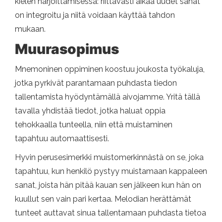
kielen harjoittamisessa: riittävästi aikaa uudet sanat
on integroitu ja niitä voidaan käyttää tahdon
mukaan.
Muurasopimus
Mnemoninen oppiminen koostuu joukosta työkaluja,
jotka pyrkivät parantamaan puhdasta tiedon
tallentamista hyödyntämällä aivojamme. Yritä tällä
tavalla yhdistää tiedot, jotka haluat oppia
tehokkaalla tunteella, niin että muistaminen
tapahtuu automaattisesti.
Hyvin perusesimerkki muistomerkinnästä on se, joka
tapahtuu, kun henkilö pystyy muistamaan kappaleen
sanat, joista hän pitää kauan sen jälkeen kun hän on
kuullut sen vain pari kertaa. Melodian herättämät
tunteet auttavat sinua tallentamaan puhdasta tietoa