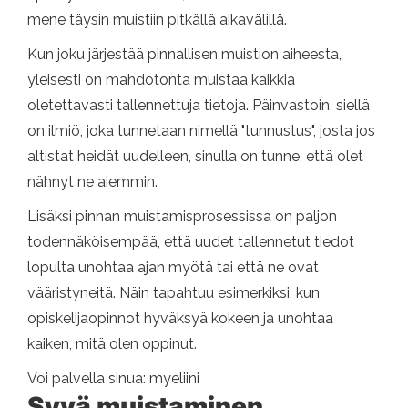
mene täysin muistiin pitkällä aikavälillä.
Kun joku järjestää pinnallisen muistion aiheesta,
yleisesti on mahdotonta muistaa kaikkia
oletettavasti tallennettuja tietoja. Päinvastoin, siellä
on ilmiö, joka tunnetaan nimellä "tunnustus", josta jos
altistat heidät uudelleen, sinulla on tunne, että olet
nähnyt ne aiemmin.
Lisäksi pinnan muistamisprosessissa on paljon
todennäköisempää, että uudet tallennetut tiedot
lopulta unohtaa ajan myötä tai että ne ovat
vääristyneitä. Näin tapahtuu esimerkiksi, kun
opiskelijaopinnot hyväksyä kokeen ja unohtaa
kaiken, mitä olen oppinut.
Voi palvella sinua: myeliini
Syvä muistaminen