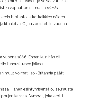
rja oli massiivinen, ja se saavutti kaksi
alaisten vapauttamia mustia
Musta
.
okerin tuotanto jatkoi kaikkien näiden
 kiinalaisia. Orjuus poistettiin vuonna
maa vuonna 1866. Ennen kuin hän oli
tin tunnustuksen jälkeen.
uin muut voimat, Iso -Britannia päätti
issa. Hänen esiintymisensä oli seurausta
lippujen kanssa. Symboli, joka erotti