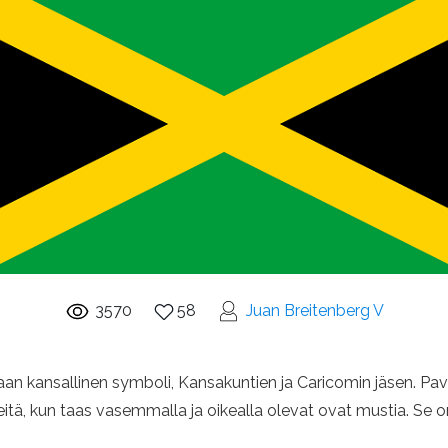
3570
58
Juan Breitenberg V
n kansallinen symboli, Kansakuntien ja Caricomin jäsen. Pavi
hreitä, kun taas vasemmalla ja oikealla olevat ovat mustia. Se