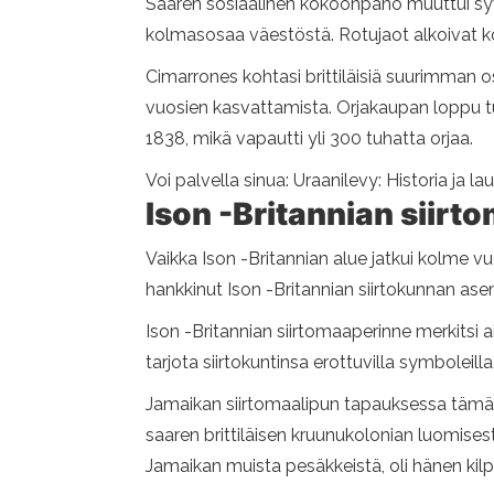
Saaren sosiaalinen kokoonpano muuttui syväs
kolmasosaa väestöstä. Rotujaot alkoivat k
Cimarrones kohtasi brittiläisiä suurimman os
vuosien kasvattamista. Orjakaupan loppu tuot
1838, mikä vapautti yli 300 tuhatta orjaa.
Voi palvella sinua: Uraanilevy: Historia ja la
Ison -Britannian siirto
Vaikka Ison -Britannian alue jatkui kolme vu
hankkinut Ison -Britannian siirtokunnan a
Ison -Britannian siirtomaaperinne merkitsi ai
tarjota siirtokuntinsa erottuvilla symboleil
Jamaikan siirtomaalipun tapauksessa tämä 
saaren brittiläisen kruunukolonian luomisest
Jamaikan muista pesäkkeistä, oli hänen kilpi