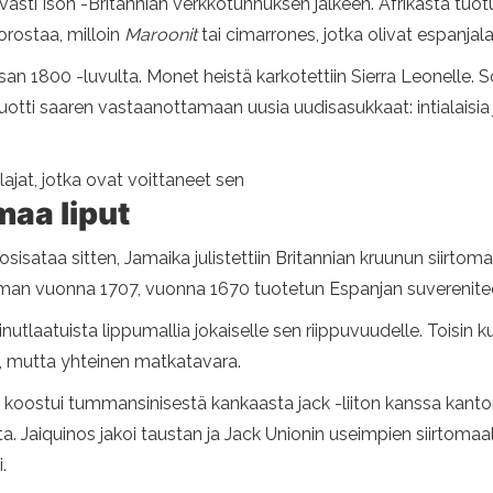
ti Ison -Britannian verkkotunnuksen jälkeen. Afrikasta tuotu o
orostaa, milloin
Maroonit
tai cimarrones, jotka olivat espanj
an 1800 -luvulta. Monet heistä karkotettiin Sierra Leonelle. S
ti saaren vastaanottamaan uusia uudisasukkaat: intialaisia ​​ja
ulajat, jotka ovat voittaneet sen
maa liput
osisataa sitten, Jamaika julistettiin Britannian kruunun siirto
seman vuonna 1707, vuonna 1670 tuotetun Espanjan suverenitee
nutlaatuista lippumallia jokaiselle sen riippuvuudelle. Toisin k
la, mutta yhteinen matkatavara.
koostui tummansinisestä kankaasta jack -liiton kanssa kanton
a. Jaiquinos jakoi taustan ja Jack Unionin useimpien siirtomaa
.