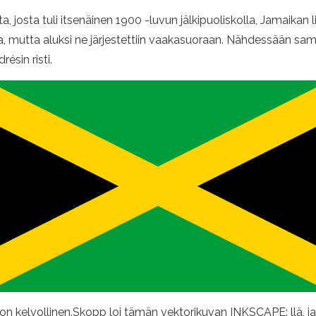
 josta tuli itsenäinen 1900 -luvun jälkipuoliskolla, Jamaikan li
taisia, mutta aluksi ne järjestettiin vaakasuoraan. Nähdessään s
ésin risti.
n kelvollinen.Skopp loi tämän vektorikuvan INKSCAPE: llä, ja 