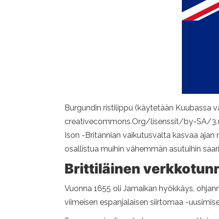
Burgundin ristilippu (käytetään Kuubassa vä
creativecommons.Org/lisenssit/by-SA/3.
Ison -Britannian vaikutusvalta kasvaa ajan 
osallistua muihin vähemmän asutuihin saari
Brittiläinen verkkotun
Vuonna 1655 oli Jamaikan hyökkäys, ohjannut 
viimeisen espanjalaisen siirtomaa -uusimise