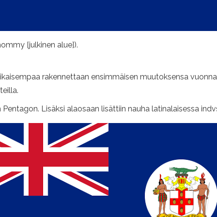
hommy [julkinen alue]).
tää aikaisempaa rakennettaan ensimmäisen muutoksensa vuonna
teilla.
entagon. Lisäksi alaosaan lisättiin nauha latinalaisessa indvs