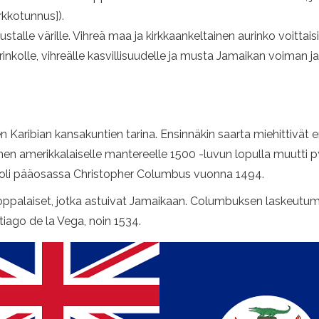
kkotunnus]).
stalle värille. Vihreä maa ja kirkkaankeltainen aurinko voittai
urinkolle, vihreälle kasvillisuudelle ja musta Jamaikan voiman 
Karibian kansakuntien tarina. Ensinnäkin saarta miehittivät e
nen amerikkalaiselle mantereelle 1500 -luvun lopulla muutti
, oli pääosassa Christopher Columbus vuonna 1494.
ooppalaiset, jotka astuivat Jamaikaan. Columbuksen laskeutumi
tiago de la Vega, noin 1534.