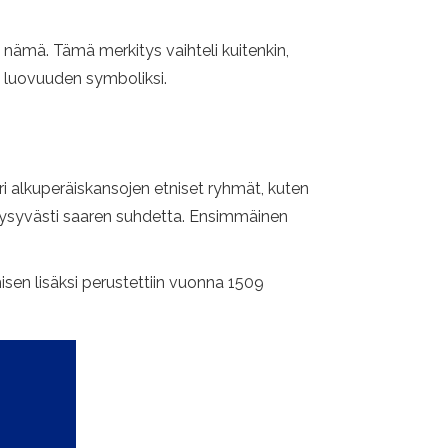
si nämä. Tämä merkitys vaihteli kuitenkin,
ja luovuuden symboliksi.
ri alkuperäiskansojen etniset ryhmät, kuten
 pysyvästi saaren suhdetta. Ensimmäinen
sen lisäksi perustettiin vuonna 1509