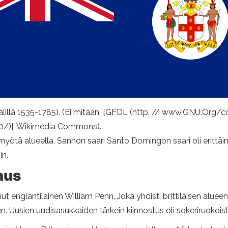
lillä 1535-1785). (Ei mitään. [GFDL (http: // www.GNU.Org/cop
0/)], Wikimedia Commons).
myötä alueella. Sannon saari Santo Domingon saari oli erittäi
in.
nus
englantilainen William Penn. Joka yhdisti brittiläisen alueen, 
n. Uusien uudisasukkaiden tärkein kiinnostus oli sokeriruokois