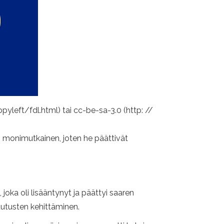
yleft/fdl.html) tai cc-be-sa-3.0 (http: //
n monimutkainen, joten he päättivät
joka oli lisääntynyt ja päättyi saaren
tutusten kehittäminen.