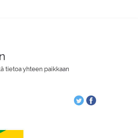
än
tä tietoa yhteen paikkaan