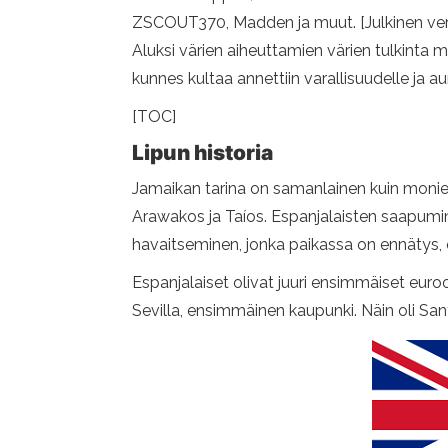
ZSCOUT370, Madden ja muut. [Julkinen ver
Aluksi värien aiheuttamien värien tulkinta mu
kunnes kultaa annettiin varallisuudelle ja a
[TOC]
Lipun historia
Jamaikan tarina on samanlainen kuin monien 
Arawakos ja Taíos. Espanjalaisten saapumi
havaitseminen, jonka paikassa on ennätys
Espanjalaiset olivat juuri ensimmäiset eur
Sevilla, ensimmäinen kaupunki. Näin oli San