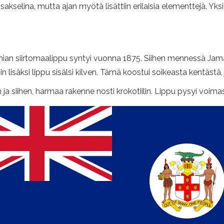
akselina, mutta ajan myötä lisättiin erilaisia ​​elementtejä. Yk
an siirtomaalippu syntyi vuonna 1875. Siihen mennessä Jamaika
 lisäksi lippu sisälsi kilven. Tämä koostui soikeasta kentästä, j
iin ja siihen, harmaa rakenne nosti krokotiilin. Lippu pysyi voi