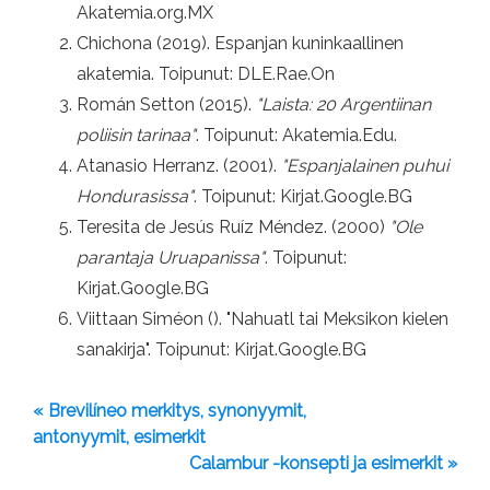
Akatemia.org.MX
Chichona (2019). Espanjan kuninkaallinen
akatemia. Toipunut: DLE.Rae.On
Román Setton (2015).
"Laista: 20 Argentiinan
poliisin tarinaa"
. Toipunut: Akatemia.Edu.
Atanasio Herranz. (2001).
"Espanjalainen puhui
Hondurasissa"
. Toipunut: Kirjat.Google.BG
Teresita de Jesús Ruíz Méndez. (2000)
"Ole
parantaja Uruapanissa"
. Toipunut:
Kirjat.Google.BG
Viittaan Siméon (). "Nahuatl tai Meksikon kielen
sanakirja". Toipunut: Kirjat.Google.BG
« Brevilíneo merkitys, synonyymit,
antonyymit, esimerkit
Calambur -konsepti ja esimerkit »