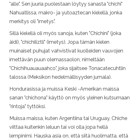
"alle". Sen juuria puolestaan ​​löytyy sanasta "chichi"
Nahuatlissa, makro- ja yutoaztecan kielellä, jonka
merkitys oli "imetys".
Sillä kielellä oli myös sanoja, kuten "Chichini" (joka
äidi), "chichiliztli" (imetys). Jopa tämän kielen
muinaiset puhujat vahvistivat kuolleiden vauvojen
imettävän puun olemassaolon, nimeltään
"Chichihuauauaahco", joka sijaitsee Tonacatecuhtlin
talossa (Meksikon hedelmällisyyden jumala).
Hondurasissa ja muissa Keski -Amerikan maissa
sanan "chichona" käyttö on myös yleinen kutsumaan
"rintoja" tyttöksi.
Muissa maissa, kuten Argentiina tai Uruguay, Chiche
viittaa kuitenkin leluun tai voi olla jopa hellä
lempinimi. Hauska asia on, että siitä huolimatta, että