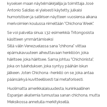
kyseisen maan näytelmäkirjailija ja toimittaja José
Antonio Saldías ei yleisesti käytetty, julkaisi
humoristisen ja satiirisen näytteen vuosiensa aikana
merivoimien koulussa nimeltään "Chichona Week".
Se voi palvella sinua: 132 esimerkkiä Tritongosista
käsitteen ymmärtämiseksi
Sillä välin Venezuelassa sana "chihona" viittaa
epämukavuuteen aiheuttavaan henkilöön, joka
häiritsee, joka häiritsee. Sama johtuu "Chichónista",
joka on tulehduksen, joka syntyy päähän iskun
jälkeen. Joten Chichona -henkilö on se, joka antaa
päänsärkyä kuvitteellisesti tai metaforisesti.
Huolimatta amerikkalaisuudesta, kuninkaallinen
Espanjan akatemia tunnustaa sanan chichona, mutta
Meksikossa annetulla merkityksellä.