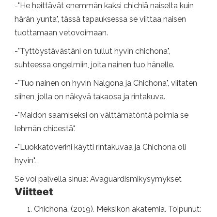
-"He heittävät enemmän kaksi chichiä naiselta kuin
härän yunta", tässä tapauksessa se viittaa naisen
tuottamaan vetovoimaan.
-"Tyttöystävästäni on tullut hyvin chichona",
suhteessa ongelmiin, joita nainen tuo hänelle.
-"Tuo nainen on hyvin Nalgona ja Chichona", viitaten
siihen, jolla on näkyvä takaosa ja rintakuva.
-"Maidon saamiseksi on välttämätöntä poimia se
lehmän chicestä".
-"Luokkatoverini käytti rintakuvaa ja Chichona oli
hyvin".
Se voi palvella sinua: Avaguardismikysymykset
Viitteet
Chichona. (2019). Meksikon akatemia. Toipunut: