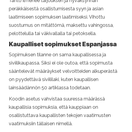
Tahto ilmenee tarjouksen ja hyväksynnän
peräkkäisestä osallistumisesta syyn ja asian
laatimiseen sopimuksen laatimiseksi. Vihottu
suostumus on mitättömä, maksettu vahingossa,
pelottelulla tai väkivallalla tai petoksella.
Kaupalliset sopimukset Espanjassa
Sopimuksen tilanne on sama kaupallisessa ja
siviilikaupassa. Siksi ei ole outoa, että sopimusta
sääntelevät määräykset velvoitteiden alkuperästä
on pyydettävä siviililaki, kuten kaupallisen
lainsäädännön 50 artiklassa todetaan.
Koodin asetus vahvistaa suuressa määrässä
kaupallisia sopimuksia, että kauppiaan on
osallistuttava kaupallisten tekojen vaatimusten
vaatimuksiin tällaisen nimellä.