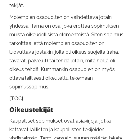
tekijät.
Molempien osapuolten on vaihdettava jotain
yhdessä. Tämä on osa, joka erottaa sopimuksen
muista oikeudellisista elementeistä. Siten sopimus
tarkoittaa, että molempien osapuolten on
luovuttava jostakin, jolla oli oikeus suojella (raha,
tavarat, palvelut) tai tehdä jotain, mitä heillä oli
oikeus tehdä. Kummankin osapuolen on myös
oltava laillisesti oikeutettu tekemään
sopimussopimus.
[TOC]
Oikeustekijät
Kaupalliset sopimukset ovat asiakirjoja, jotka
kattavat laillisten ja kaupallisten tekijöiden
yhdistelmän. Termi kapseloi suuren määrän lakeja,