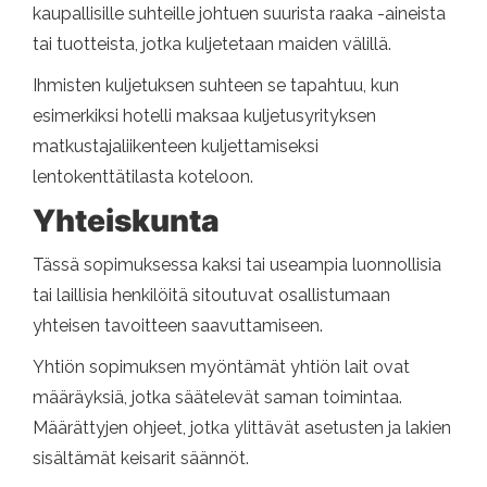
kaupallisille suhteille johtuen suurista raaka -aineista
tai tuotteista, jotka kuljetetaan maiden välillä.
Ihmisten kuljetuksen suhteen se tapahtuu, kun
esimerkiksi hotelli maksaa kuljetusyrityksen
matkustajaliikenteen kuljettamiseksi
lentokenttätilasta koteloon.
Yhteiskunta
Tässä sopimuksessa kaksi tai useampia luonnollisia
tai laillisia henkilöitä sitoutuvat osallistumaan
yhteisen tavoitteen saavuttamiseen.
Yhtiön sopimuksen myöntämät yhtiön lait ovat
määräyksiä, jotka säätelevät saman toimintaa.
Määrättyjen ohjeet, jotka ylittävät asetusten ja lakien
sisältämät keisarit säännöt.