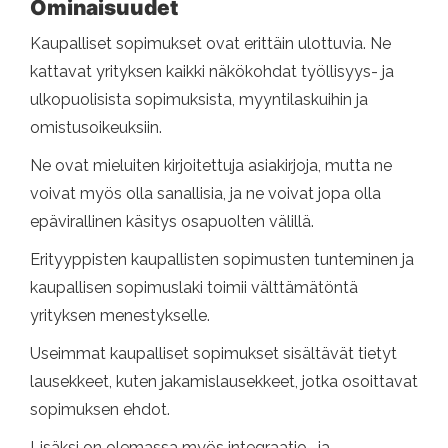
Ominaisuudet
Kaupalliset sopimukset ovat erittäin ulottuvia. Ne
kattavat yrityksen kaikki näkökohdat työllisyys- ja
ulkopuolisista sopimuksista, myyntilaskuihin ja
omistusoikeuksiin.
Ne ovat mieluiten kirjoitettuja asiakirjoja, mutta ne
voivat myös olla sanallisia, ja ne voivat jopa olla
epävirallinen käsitys osapuolten välillä.
Erityyppisten kaupallisten sopimusten tunteminen ja
kaupallisen sopimuslaki toimii välttämätöntä
yrityksen menestykselle.
Useimmat kaupalliset sopimukset sisältävät tietyt
lausekkeet, kuten jakamislausekkeet, jotka osoittavat
sopimuksen ehdot.
Lisäksi on olemassa myös integraatio- ja