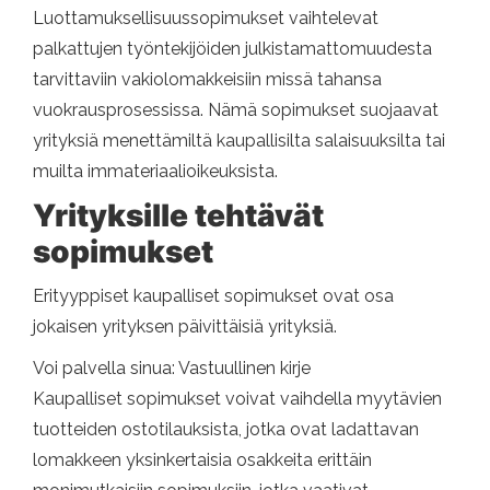
Luottamuksellisuussopimukset vaihtelevat
palkattujen työntekijöiden julkistamattomuudesta
tarvittaviin vakiolomakkeisiin missä tahansa
vuokrausprosessissa. Nämä sopimukset suojaavat
yrityksiä menettämiltä kaupallisilta salaisuuksilta tai
muilta immateriaalioikeuksista.
Yrityksille tehtävät
sopimukset
Erityyppiset kaupalliset sopimukset ovat osa
jokaisen yrityksen päivittäisiä yrityksiä.
Voi palvella sinua: Vastuullinen kirje
Kaupalliset sopimukset voivat vaihdella myytävien
tuotteiden ostotilauksista, jotka ovat ladattavan
lomakkeen yksinkertaisia ​​osakkeita erittäin