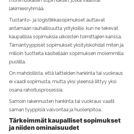
monimutkaisiin sopimuksiin, jotka vaativat
lakimiesryhmää.
Tuotanto- ja logistiikkasopimukset auttavat
antamaan rauhallisuutta yrityksille, kun ne tekevät
kaupallisia sopimuksia ulkoisten toimittajien kanssa.
Tämäntyyppiset sopimukset yksityiskohdat miten ja
milloin tuotteita käsitellään sopimuksen molemmilla
puolilla.
On mahdollista, että laitteiden hankinta tai vuokraus
ei vaadi sopimusta, mutta yksi yleensä liittyy yksi
osana rahoitusprosessia.
Samoin rakennusten hankinta tai vuokraus vaatii
saman tyyppisiä valvontaa ja huolenpitoa.
Tärkeimmät kaupalliset sopimukset
ja niiden ominaisuudet