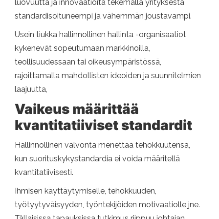
luovuutta ja innovaatioita tekemällä yrityksestä
standardisoituneempi ja vähemmän joustavampi.
Usein tiukka hallinnollinen hallinta -organisaatiot
kykenevät sopeutumaan markkinoilla,
teollisuudessaan tai oikeusympäristössä,
rajoittamalla mahdollisten ideoiden ja suunnitelmien
laajuutta,
Vaikeus määrittää
kvantitatiiviset standardit
Hallinnollinen valvonta menettää tehokkuutensa,
kun suorituskykystandardia ei voida määritellä
kvantitatiivisesti.
Ihmisen käyttäytymiselle, tehokkuuden,
työtyytyväisyyden, työntekijöiden motivaatiolle jne.
Tällaisissa tapauksissa tutkimus riippuu johtajan