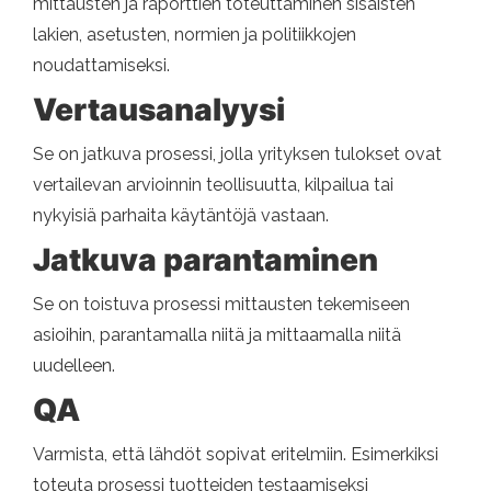
mittausten ja raporttien toteuttaminen sisäisten
lakien, asetusten, normien ja politiikkojen
noudattamiseksi.
Vertausanalyysi
Se on jatkuva prosessi, jolla yrityksen tulokset ovat
vertailevan arvioinnin teollisuutta, kilpailua tai
nykyisiä parhaita käytäntöjä vastaan.
Jatkuva parantaminen
Se on toistuva prosessi mittausten tekemiseen
asioihin, parantamalla niitä ja mittaamalla niitä
uudelleen.
QA
Varmista, että lähdöt sopivat eritelmiin. Esimerkiksi
toteuta prosessi tuotteiden testaamiseksi