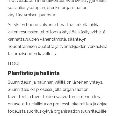
motivaatiota. Tämä tarkoittaa, että se liittyy ja vaatii
sosiaalipsykologian, etenkin organisaation
käyttäytymisen, panosta.
Yrityksen huono valvonta herättää tärkeitä uhkia,
kuten resurssien tehottomia käyttöä, käsitysvirheitä,
kannattavuuden vähentämistä, sääntelyn
noudattamisen puutetta ja työntekijöiden varkauksia
tai omaisuuden kavallusta.
[TOC]
Planfistio ja hallinta
Suunnittelun ja hallinnan välillä on läheinen yhteys.
Suunnittelu on prosessi, jolla organisaation
tavoitteet ja tavoitteiden saavuttamismenetelmät
on asetettu. Hallinta on prosessi, joka mittaa ja ohjaa
todellista suorituskykyä organisaation suunnitelluille