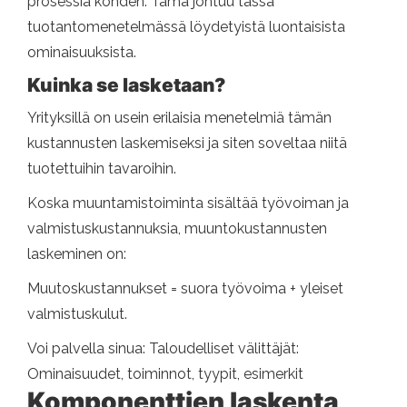
prosessia kohden. Tämä johtuu tässä
tuotantomenetelmässä löydetyistä luontaisista
ominaisuuksista.
Kuinka se lasketaan?
Yrityksillä on usein erilaisia ​​menetelmiä tämän
kustannusten laskemiseksi ja siten soveltaa niitä
tuotettuihin tavaroihin.
Koska muuntamistoiminta sisältää työvoiman ja
valmistuskustannuksia, muuntokustannusten
laskeminen on:
Muutoskustannukset = suora työvoima + yleiset
valmistuskulut.
Voi palvella sinua: Taloudelliset välittäjät:
Ominaisuudet, toiminnot, tyypit, esimerkit
Komponenttien laskenta