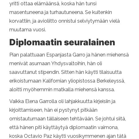
yritti ottaa elämäänsä, koska hän tunsi
masentuneena ja turhautuneena. Se kuitenkin
korvattiin, ja avioliitto onnistui selviytymään vielä
muutama vuosi.
Diplomaatin seuralainen
Pian palattuaan Espanjasta Garro ja hänen miehensä
menivät asumaan Yhdysvaltoihin, hän oli
saavuttanut stipendin. Sitten hän käytti tilaisuutta
erikoistumaan Kalifornian yliopistossa Berkeleyssä,
aloitti myöhemmin matkalla miehensä kanssa.
Vaikka Elena Garrolla oli lahjakkuutta kirjeisiin ja
kirjoittamiseen, hän ei pystynyt pitkään
omistautumaan tällaiseen tehtävään. Se johtui siitä,
että hänen piti käyttäytyä diplomaatin vaimona,
koska Octavio Paz käytti vuosikymmenen ajan tätä