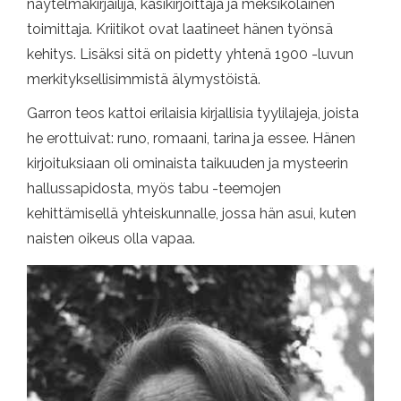
näytelmäkirjailija, käsikirjoittaja ja meksikolainen
toimittaja. Kriitikot ovat laatineet hänen työnsä
kehitys. Lisäksi sitä on pidetty yhtenä 1900 -luvun
merkityksellisimmistä älymystöistä.
Garron teos kattoi erilaisia ​​kirjallisia tyylilajeja, joista
he erottuivat: runo, romaani, tarina ja essee. Hänen
kirjoituksiaan oli ominaista taikuuden ja mysteerin
hallussapidosta, myös tabu -teemojen
kehittämisellä yhteiskunnalle, jossa hän asui, kuten
naisten oikeus olla vapaa.