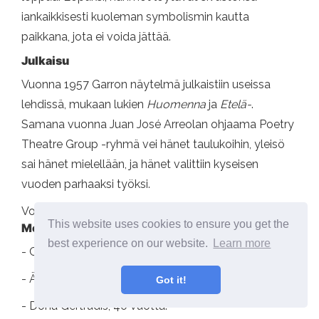
iankaikkisesti kuoleman symbolismin kautta
paikkana, jota ei voida jättää.
Julkaisu
Vuonna 1957 Garron näytelmä julkaistiin useissa
lehdissä, mukaan lukien
Huomenna
ja
Etelä-
.
Samana vuonna Juan José Arreolan ohjaama Poetry
Theatre Group -ryhmä vei hänet taulukoihin, yleisö
sai hänet mielellään, ja hänet valittiin kyseisen
vuoden parhaaksi työksi.
Voi palvella sinua: lyhyt teksti
This website uses cookies to ensure you get the
Merkit
best experience on our website.
Learn more
- Clemente, 60 vuotta.
- Äiti Jesusita, 80 -vuotias.
Got it!
- Doña Gertrudis, 40 vuotta.