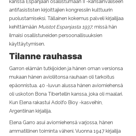
kanssa Espanjaan osallistumaan II -kansainväliseen
antifasististen kirjoittajien kongressiin kulttuurin
puolustamiseksi. Tällainen kokemus palveli kirjailijaa
kehittämään
Muistot Espanjasta 1937,
missä hän
ilmaisi osallistuneiden persoonallisuuksien
käyttäytymisen.
Tilanne rauhassa
Garron elämän tutkijoiden ja hänen oman versionsa
mukaan hänen avioliitonsa rauhaan oli tarkoitus
epäonnistua. 40 -luvun alussa hänen aviomiehensä
oli uskoton Bona Tibertellin kanssa, joka oli maalari.
Kun Elena rakastui Adolfo Bioy -kasveihin,
Argentiinan kirjailija.
Elena Garro asui aviomiehensä varjossa, hänen
ammatillinen toiminta väheni. Vuonna 1947 kirjailija