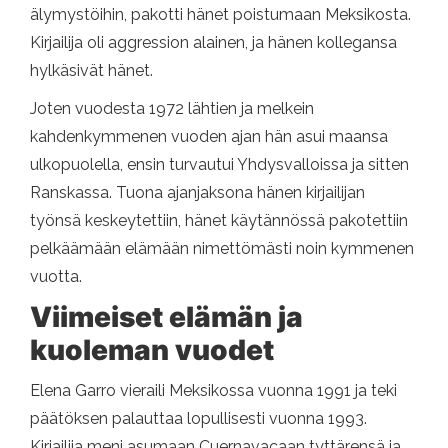
älymystöihin, pakotti hänet poistumaan Meksikosta.
Kirjailija oli aggression alainen, ja hänen kollegansa
hylkäsivät hänet.
Joten vuodesta 1972 lähtien ja melkein
kahdenkymmenen vuoden ajan hän asui maansa
ulkopuolella, ensin turvautui Yhdysvalloissa ja sitten
Ranskassa. Tuona ajanjaksona hänen kirjailijan
työnsä keskeytettiin, hänet käytännössä pakotettiin
pelkäämään elämään nimettömästi noin kymmenen
vuotta.
Viimeiset elämän ja
kuoleman vuodet
Elena Garro vieraili Meksikossa vuonna 1991 ja teki
päätöksen palauttaa lopullisesti vuonna 1993.
Kirjailija meni asumaan Cuernavacaan tyttärensä ja