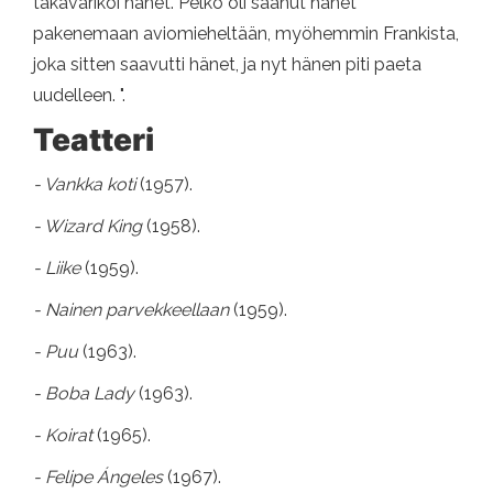
takavarikoi hänet. Pelko oli saanut hänet
pakenemaan aviomieheltään, myöhemmin Frankista,
joka sitten saavutti hänet, ja nyt hänen piti paeta
uudelleen. ".
Teatteri
- Vankka koti
(1957).
- Wizard King
(1958).
- Liike
(1959).
- Nainen parvekkeellaan
(1959).
- Puu
(1963).
- Boba Lady
(1963).
- Koirat
(1965).
- Felipe Ángeles
(1967).