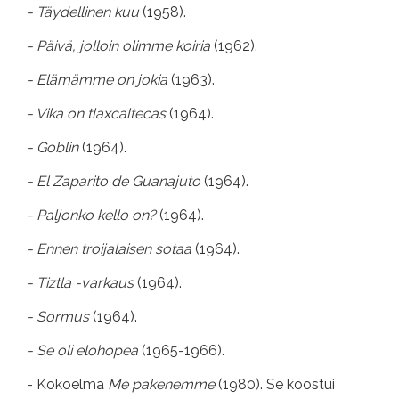
- Täydellinen kuu
(1958).
- Päivä, jolloin olimme koiria
(1962).
- Elämämme on jokia
(1963).
- Vika on tlaxcaltecas
(1964).
- Goblin
(1964).
- El Zaparito de Guanajuto
(1964).
- Paljonko kello on?
(1964).
- Ennen troijalaisen sotaa
(1964).
- Tiztla -varkaus
(1964).
- Sormus
(1964).
- Se oli elohopea
(1965-1966).
- Kokoelma
Me pakenemme
(1980). Se koostui