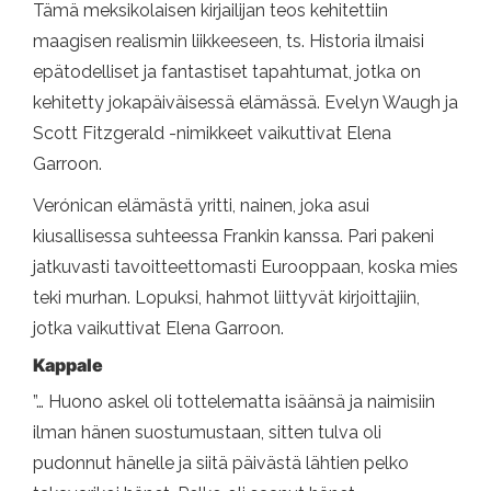
Tämä meksikolaisen kirjailijan teos kehitettiin
maagisen realismin liikkeeseen, ts. Historia ilmaisi
epätodelliset ja fantastiset tapahtumat, jotka on
kehitetty jokapäiväisessä elämässä. Evelyn Waugh ja
Scott Fitzgerald -nimikkeet vaikuttivat Elena
Garroon.
Verónican elämästä yritti, nainen, joka asui
kiusallisessa suhteessa Frankin kanssa. Pari pakeni
jatkuvasti tavoitteettomasti Eurooppaan, koska mies
teki murhan. Lopuksi, hahmot liittyvät kirjoittajiin,
jotka vaikuttivat Elena Garroon.
Kappale
”… Huono askel oli tottelematta isäänsä ja naimisiin
ilman hänen suostumustaan, sitten tulva oli
pudonnut hänelle ja siitä päivästä lähtien pelko