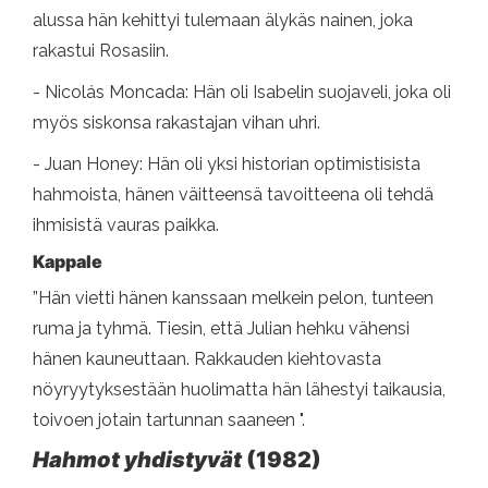
alussa hän kehittyi tulemaan älykäs nainen, joka
rakastui Rosasiin.
- Nicolás Moncada: Hän oli Isabelin suojaveli, joka oli
myös siskonsa rakastajan vihan uhri.
- Juan Honey: Hän oli yksi historian optimistisista
hahmoista, hänen väitteensä tavoitteena oli tehdä
ihmisistä vauras paikka.
Kappale
”Hän vietti hänen kanssaan melkein pelon, tunteen
ruma ja tyhmä. Tiesin, että Julian hehku vähensi
hänen kauneuttaan. Rakkauden kiehtovasta
nöyryytyksestään huolimatta hän lähestyi taikausia,
toivoen jotain tartunnan saaneen ".
Hahmot yhdistyvät
(1982)