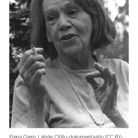
Elena Garro. Lähde: CitRu-dokumentaatio [CC BY-