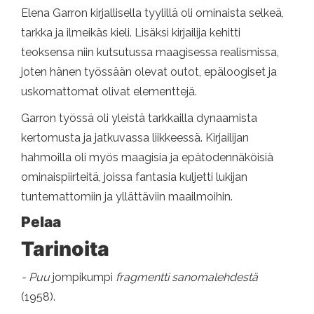
Elena Garron kirjallisella tyylillä oli ominaista selkeä,
tarkka ja ilmeikäs kieli. Lisäksi kirjailija kehitti
teoksensa niin kutsutussa maagisessa realismissa,
joten hänen työssään olevat outot, epäloogiset ja
uskomattomat olivat elementtejä.
Garron työssä oli yleistä tarkkailla dynaamista
kertomusta ja jatkuvassa liikkeessä. Kirjailijan
hahmoilla oli myös maagisia ja epätodennäköisiä
ominaispiirteitä, joissa fantasia kuljetti lukijan
tuntemattomiin ja yllättäviin maailmoihin.
Pelaa
Tarinoita
- Puu
jompikumpi
fragmentti sanomalehdestä
(1958).