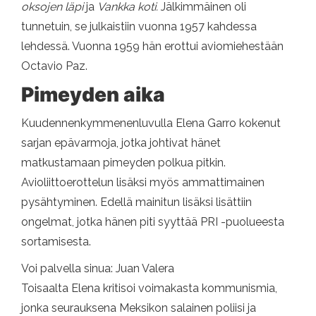
oksojen läpi
ja
Vankka koti.
Jälkimmäinen oli
tunnetuin, se julkaistiin vuonna 1957 kahdessa
lehdessä. Vuonna 1959 hän erottui aviomiehestään
Octavio Paz.
Pimeyden aika
Kuudennenkymmenenluvulla Elena Garro kokenut
sarjan epävarmoja, jotka johtivat hänet
matkustamaan pimeyden polkua pitkin.
Avioliittoerottelun lisäksi myös ammattimainen
pysähtyminen. Edellä mainitun lisäksi lisättiin
ongelmat, jotka hänen piti syyttää PRI -puolueesta
sortamisesta.
Voi palvella sinua: Juan Valera
Toisaalta Elena kritisoi voimakasta kommunismia,
jonka seurauksena Meksikon salainen poliisi ja