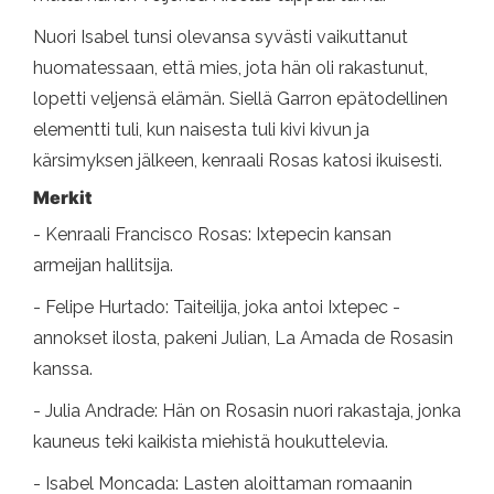
Nuori Isabel tunsi olevansa syvästi vaikuttanut
huomatessaan, että mies, jota hän oli rakastunut,
lopetti veljensä elämän. Siellä Garron epätodellinen
elementti tuli, kun naisesta tuli kivi kivun ja
kärsimyksen jälkeen, kenraali Rosas katosi ikuisesti.
Merkit
- Kenraali Francisco Rosas: Ixtepecin kansan
armeijan hallitsija.
- Felipe Hurtado: Taiteilija, joka antoi Ixtepec -
annokset ilosta, pakeni Julian, La Amada de Rosasin
kanssa.
- Julia Andrade: Hän on Rosasin nuori rakastaja, jonka
kauneus teki kaikista miehistä houkuttelevia.
- Isabel Moncada: Lasten aloittaman romaanin