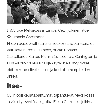
1968 liike Meksikossa. Lähde: Cel·lí [julkinen alue],
Wikimedia Commons
Niiden persoonallisuuksien joukossa, jotka Elena oli
väittänyt huomauttaneen, olivat: Rosario
Castellanos, Carlos Monsiváis, Leonora Carrington ja
Luís Villoro. Vaikka kirjailijan tytär kielsi syytökset
äidilleen, he olivat uhkien ja kostotoimenpiteiden
uhreja.
Itse-
68: n opiskelijatapahtumat tapahtuivat Meksikossa
ja väitetyt syytökset, jotka Elena Garro teki joihinkin