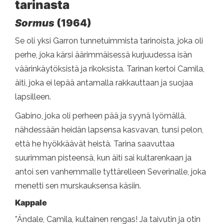
tarinasta
Sormus
(1964)
Se oli yksi Garron tunnetuimmista tarinoista, joka oli
perhe, joka kärsi äärimmäisessä kurjuudessa isän
väärinkäytöksistä ja rikoksista. Tarinan kertoi Camila,
äiti, joka ei lepää antamalla rakkauttaan ja suojaa
lapsilleen.
Gabino, joka oli perheen pää ja syynä lyömällä,
nähdessään heidän lapsensa kasvavan, tunsi pelon,
että he hyökkäävät heistä. Tarina saavuttaa
suurimman pisteensä, kun äiti sai kultarenkaan ja
antoi sen vanhemmalle tyttärelleen Severinalle, joka
menetti sen murskauksensa käsiin.
Kappale
”Ándale, Camila, kultainen rengas! Ja taivutin ja otin