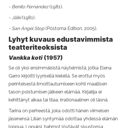
- Benito Fernández
(1981).
- Jälki
(1981).
- San Ángel Stop
(Póstoma Edition, 2005).
Lyhyt kuvaus edustavimmista
teatteriteoksista
Vankka koti
(1957)
Se oli yksi ensimmäisistä näytelmistä, jotka Elena
Garro kirjoitti lyyrisellä kielellä. Se erottui myös
perinteisestä ilmoittautumiseen kohti maallisen
tason poistumisen jälkeen elämää. Kirjailija ei
kehittänyt aikaa tai tilaa, irrationaalinen oli läsnä.
Tarina on perheestä, joka odotti hänen viimeisen
jäsenensä Lilian syntymää odottaa yhdessä elämän
loppua. Lopuksi, hahmot löytävät sivustonsa