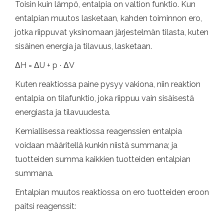
Toisin kuin lämpö, ​​entalpia on valtion funktio. Kun
entalpian muutos lasketaan, kahden toiminnon ero,
jotka riippuvat yksinomaan järjestelmän tilasta, kuten
sisäinen energia ja tilavuus, lasketaan.
ΔH = ΔU + p ∙ ΔV
Kuten reaktiossa paine pysyy vakiona, niin reaktion
entalpia on tilafunktio, joka riippuu vain sisäisestä
energiasta ja tilavuudesta.
Kemiallisessa reaktiossa reagenssien entalpia
voidaan määritellä kunkin niistä summana; ja
tuotteiden summa kaikkien tuotteiden entalpian
summana.
Entalpian muutos reaktiossa on ero tuotteiden eroon
paitsi reagenssit: