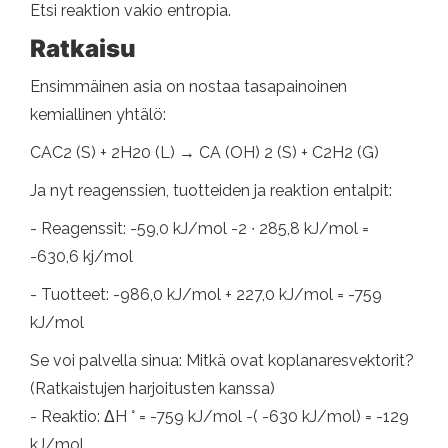
Etsi reaktion vakio entropia.
Ratkaisu
Ensimmäinen asia on nostaa tasapainoinen
kemiallinen yhtälö:
CAC2 (S) + 2H20 (L) → CA (OH) 2 (S) + C2H2 (G)
Ja nyt reagenssien, tuotteiden ja reaktion entalpit:
- Reagenssit: -59,0 kJ/mol -2 ∙ 285,8 kJ/mol =
-630,6 kj/mol
- Tuotteet: -986,0 kJ/mol + 227,0 kJ/mol = -759
kJ/mol
Se voi palvella sinua: Mitkä ovat koplanaresvektorit?
(Ratkaistujen harjoitusten kanssa)
- Reaktio: ΔH ° = -759 kJ/mol -( -630 kJ/mol) = -129
kJ/mol