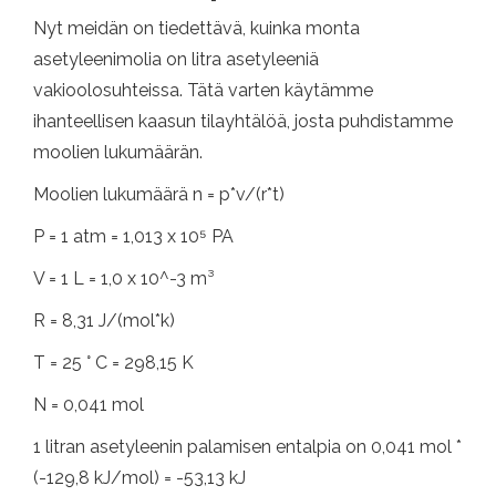
Nyt meidän on tiedettävä, kuinka monta
asetyleenimolia on litra asetyleeniä
vakioolosuhteissa. Tätä varten käytämme
ihanteellisen kaasun tilayhtälöä, josta puhdistamme
moolien lukumäärän.
Moolien lukumäärä n = p*v/(r*t)
P = 1 atm = 1,013 x 10⁵ PA
V = 1 L = 1,0 x 10^-3 m³
R = 8,31 J/(mol*k)
T = 25 ° C = 298,15 K
N = 0,041 mol
1 litran asetyleenin palamisen entalpia on 0,041 mol *
(-129,8 kJ/mol) = -53,13 kJ