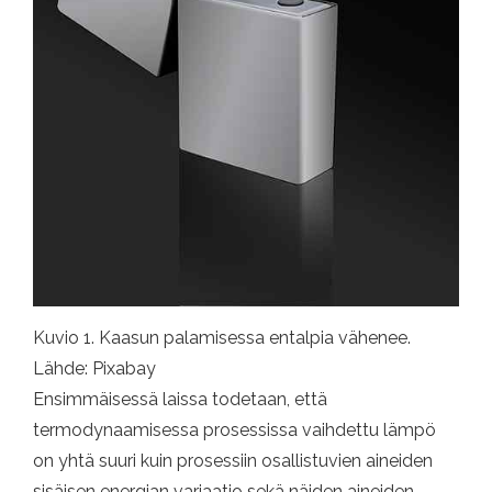
Kuvio 1. Kaasun palamisessa entalpia vähenee.
Lähde: Pixabay
Ensimmäisessä laissa todetaan, että
termodynaamisessa prosessissa vaihdettu lämpö
on yhtä suuri kuin prosessiin osallistuvien aineiden
sisäisen energian variaatio sekä näiden aineiden