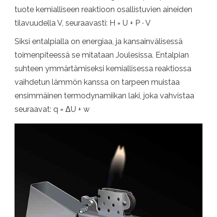
tuote kemialliseen reaktioon osallistuvien aineiden
tilavuudella V, seuraavasti: H = U + P ∙ V
Siksi entalpialla on energiaa, ja kansainvälisessä
toimenpiteessä se mitataan Joulesissa. Entalpian
suhteen ymmärtämiseksi kemiallisessa reaktiossa
vaihdetun lämmön kanssa on tarpeen muistaa
ensimmäinen termodynamiikan laki, joka vahvistaa
seuraavat: q = ΔU + w