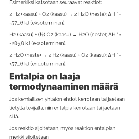
Esimerkiksi katsotaan seuraavat reaktiot:
2 H2 (kaasu) + O2 (kaasu) → 2 H2O (neste); ΔH ° =
-571,6 kJ (eksoterminen).
H2 (kaasu) + (½) O2 (kaasu) → H2O (neste); ΔH ° =
-285,8 kJ (eksoterminen).
2 H2O (neste) → 2 H2 (kaasu) + O2 (kaasu); ΔH ° =
+571,6 kJ (endoterminen).
Entalpia on laaja
termodynaaminen määrä
Jos kemiallisen yhtälön ehdot kerrotaan tai jaetaan
tietyllä tekijällä, niin entalpia kerrotaan tai jaetaan
sillä.
Jos reaktio sijoitetaan, myös reaktion entalpian
merkki sijoitetaan.