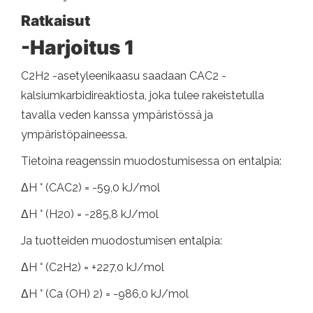
Ratkaisut
-Harjoitus 1
C2H2 -asetyleenikaasu saadaan CAC2 -
kalsiumkarbidireaktiosta, joka tulee rakeistetulla
tavalla veden kanssa ympäristössä ja
ympäristöpaineessa.
Tietoina reagenssin muodostumisessa on entalpia:
ΔH ° (CAC2) = -59,0 kJ/mol
ΔH ° (H20) = -285,8 kJ/mol
Ja tuotteiden muodostumisen entalpia:
ΔH ° (C2H2) = +227,0 kJ/mol
ΔH ° (Ca (OH) 2) = -986,0 kJ/mol