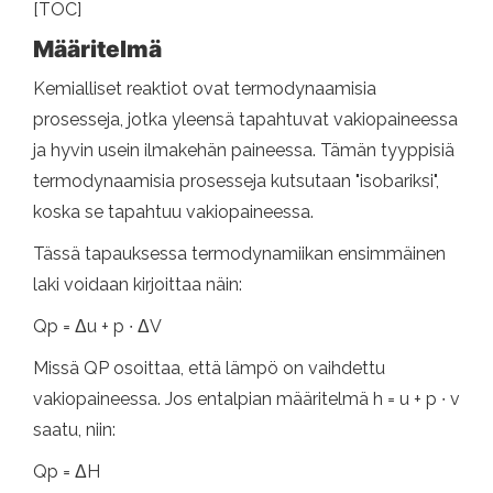
[TOC]
Määritelmä
Kemialliset reaktiot ovat termodynaamisia
prosesseja, jotka yleensä tapahtuvat vakiopaineessa
ja hyvin usein ilmakehän paineessa. Tämän tyyppisiä
termodynaamisia prosesseja kutsutaan "isobariksi",
koska se tapahtuu vakiopaineessa.
Tässä tapauksessa termodynamiikan ensimmäinen
laki voidaan kirjoittaa näin:
Qp = Δu + p ∙ ΔV
Missä QP osoittaa, että lämpö on vaihdettu
vakiopaineessa. Jos entalpian määritelmä h = u + p ∙ v
saatu, niin:
Qp = ΔH