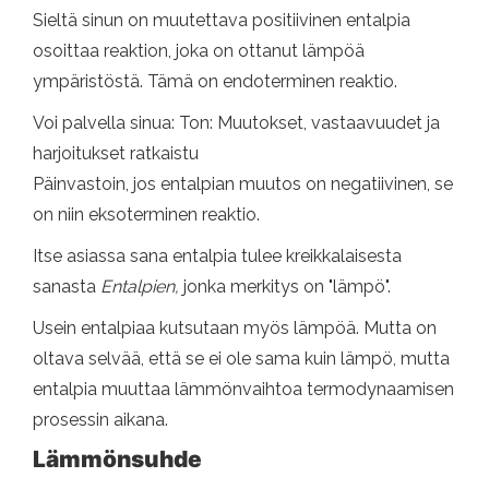
Sieltä sinun on muutettava positiivinen entalpia
osoittaa reaktion, joka on ottanut lämpöä
ympäristöstä. Tämä on endoterminen reaktio.
Voi palvella sinua: Ton: Muutokset, vastaavuudet ja
harjoitukset ratkaistu
Päinvastoin, jos entalpian muutos on negatiivinen, se
on niin eksoterminen reaktio.
Itse asiassa sana entalpia tulee kreikkalaisesta
sanasta
Entalpien,
jonka merkitys on "lämpö".
Usein entalpiaa kutsutaan myös lämpöä. Mutta on
oltava selvää, että se ei ole sama kuin lämpö, ​​mutta
entalpia muuttaa lämmönvaihtoa termodynaamisen
prosessin aikana.
Lämmönsuhde