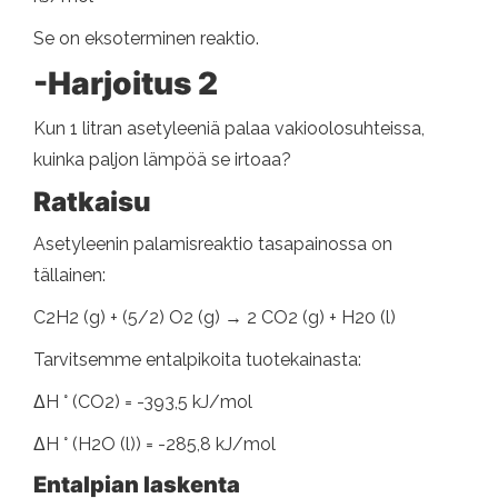
Se on eksoterminen reaktio.
-Harjoitus 2
Kun 1 litran asetyleeniä palaa vakioolosuhteissa,
kuinka paljon lämpöä se irtoaa?
Ratkaisu
Asetyleenin palamisreaktio tasapainossa on
tällainen:
C2H2 (g) + (5/2) O2 (g) → 2 CO2 (g) + H20 (l)
Tarvitsemme entalpikoita tuotekainasta:
ΔH ° (CO2) = -393,5 kJ/mol
ΔH ° (H2O (l)) = -285,8 kJ/mol
Entalpian laskenta