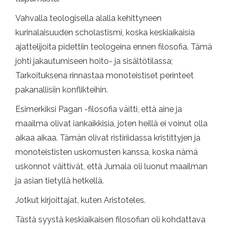
Vahvalla teologisella alalla kehittyneen
kurinalaisuuden scholastismi, koska keskiaikaisia ​​
ajattelijoita pidettiin teologeina ennen filosofia. Tämä
johti jakautumiseen hoito- ja sisältötilassa;
Tarkoituksena rinnastaa monoteistiset perinteet
pakanallisiin konflikteihin.
Esimerkiksi Pagan -filosofia väitti, että aine ja
maailma olivat iankaikkisia, joten heillä ei voinut olla
aikaa aikaa. Tämän olivat ristiriidassa kristittyjen ja
monoteististen uskomusten kanssa, koska nämä
uskonnot väittivät, että Jumala oli luonut maailman
ja asian tietyllä hetkellä.
Jotkut kirjoittajat, kuten Aristoteles.
Tästä syystä keskiaikaisen filosofian oli kohdattava