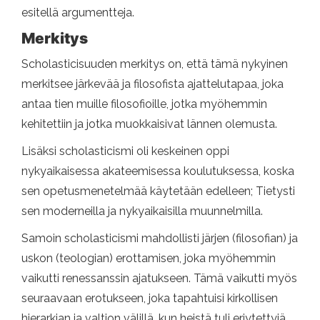
esitellä argumentteja.
Merkitys
Scholasticisuuden merkitys on, että tämä nykyinen
merkitsee järkevää ja filosofista ajattelutapaa, joka
antaa tien muille filosofioille, jotka myöhemmin
kehitettiin ja jotka muokkaisivat lännen olemusta.
Lisäksi scholasticismi oli keskeinen oppi
nykyaikaisessa akateemisessa koulutuksessa, koska
sen opetusmenetelmää käytetään edelleen; Tietysti
sen moderneilla ja nykyaikaisilla muunnelmilla.
Samoin scholasticismi mahdollisti järjen (filosofian) ja
uskon (teologian) erottamisen, joka myöhemmin
vaikutti renessanssin ajatukseen. Tämä vaikutti myös
seuraavaan erotukseen, joka tapahtuisi kirkollisen
hierarkian ja valtion välillä, kun heistä tuli eriytettyjä