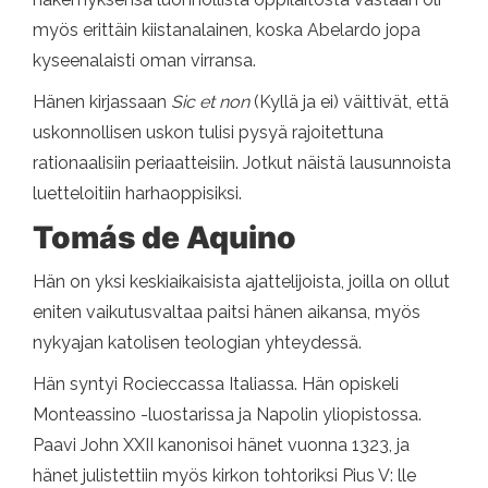
myös erittäin kiistanalainen, koska Abelardo jopa
kyseenalaisti oman virransa.
Hänen kirjassaan
Sic et non
(Kyllä ja ei) väittivät, että
uskonnollisen uskon tulisi pysyä rajoitettuna
rationaalisiin periaatteisiin. Jotkut näistä lausunnoista
luetteloitiin harhaoppisiksi.
Tomás de Aquino
Hän on yksi keskiaikaisista ajattelijoista, joilla on ollut
eniten vaikutusvaltaa paitsi hänen aikansa, myös
nykyajan katolisen teologian yhteydessä.
Hän syntyi Rocieccassa Italiassa. Hän opiskeli
Monteassino -luostarissa ja Napolin yliopistossa.
Paavi John XXII kanonisoi hänet vuonna 1323, ja
hänet julistettiin myös kirkon tohtoriksi Pius V: lle