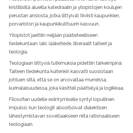
kristillisillä alueilla katedraalin ja yliopistojen koulujen
perustan ansiosta, jotka liittyivät tiiviisti kaupunkien,
porvariston ja kaupunkikulttuurin kasvuun.
Yliopistot jaettiin neljään päätieteelliseen
tiedekuntaan: laki, lääketiede, liberaalit taiteet ja
teologia.
Teologiaan liittyviä tutkimuksia pidettiin tärkeimpinä;
Taiteen tiedekunta kuitenkin kasvatti suosiotaan
johtuen siitä, että se on arvovaltaa murreissa,
kurinalaisuudessa, joka käsitteli päättelyä ja logiikkaa.
Filosofian uudelle esiintymiselle syntyi lopullinen
impulssi, kun teologit absorboivat dialektisen
lähestymistavan soveltaakseen niitä rationaaliseen
teologiaan.