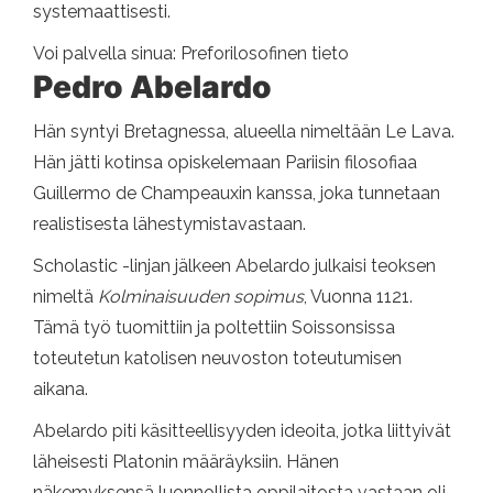
systemaattisesti.
Voi palvella sinua: Preforilosofinen tieto
Pedro Abelardo
Hän syntyi Bretagnessa, alueella nimeltään Le Lava.
Hän jätti kotinsa opiskelemaan Pariisin filosofiaa
Guillermo de Champeauxin kanssa, joka tunnetaan
realistisesta lähestymistavastaan.
Scholastic -linjan jälkeen Abelardo julkaisi teoksen
nimeltä
Kolminaisuuden sopimus
, Vuonna 1121.
Tämä työ tuomittiin ja poltettiin Soissonsissa
toteutetun katolisen neuvoston toteutumisen
aikana.
Abelardo piti käsitteellisyyden ideoita, jotka liittyivät
läheisesti Platonin määräyksiin. Hänen
näkemyksensä luonnollista oppilaitosta vastaan ​​oli