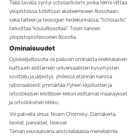
Tällä tavalla syntyi scholasticismi, jonka termi viittaa
yliopistoissa tutkittuun akateemiseen filosofiaan,
sekä taiteen ja teologian tiedekunnassa. "Scholastic"
tarkoittaa "koulufilosofiaa"; Toisin sanoen
yliopistoprofessorien filosofia.
Ominaisuudet
Opiskelijafilosofia oli pääosin ominaista kreikkalaisen
kulttuurin esittämien universaalisten kysymysten
sovittelu ja järjestys, yhdessä etsinnän kanssa
rationaalisesti ymmärtää Pyhien kirjoitusten ja
ortodoksisen kristillisen kirkon esittämät määräykset
ja ortodoksinen kirkko.
Voi palvella sinua: Noam Chomsky: Elämäkerta,
teoriat, panokset, teokset
Tämän seurauksena aristotelialaisia ​​menetelmiä