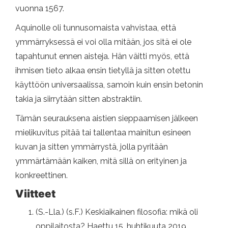
vuonna 1567.
Aquinolle oli tunnusomaista vahvistaa, että
ymmärryksessä ei voi olla mitään, jos sitä ei ole
tapahtunut ennen aisteja. Hän väitti myös, että
ihmisen tieto alkaa ensin tietyllä ja sitten otettu
käyttöön universaalissa, samoin kuin ensin betonin
takia ja siirrytään sitten abstraktiin.
Tämän seurauksena aistien sieppaamisen jälkeen
mielikuvitus pitää tai tallentaa mainitun esineen
kuvan ja sitten ymmärrystä, jolla pyritään
ymmärtämään kaiken, mitä sillä on erityinen ja
konkreettinen.
Viitteet
(S.-Lla.) (s.F.) Keskiaikainen filosofia: mikä oli
oppilaitosta? Haettu 15. huhtikuuta 2019