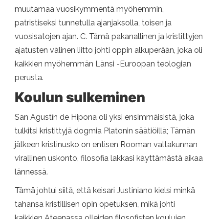
muutamaa vuosikymmentä myöhemmin,
patristiseksi tunnetulla ajanjaksolla, toisen ja
vuosisatojen ajan. C. Tämä pakanallinen ja kristittyjen
ajatusten välinen liitto johti oppin alkuperään, joka oli
kaikkien myöhemmän Länsi -Euroopan teologian
perusta.
Koulun sulkeminen
San Agustín de Hipona oli yksi ensimmäisistä, joka
tulkitsi kristittyjä dogmia Platonin säätiöillä; Tämän
jälkeen kristinusko on entisen Rooman valtakunnan
virallinen uskonto, filosofia lakkasi käyttämästä aikaa
lännessä.
Tämä johtui siitä, että keisari Justiniano kielsi minkä
tahansa kristillisen opin opetuksen, mikä johti
kaikkien Ateenassa olleiden filosofisten koulujen