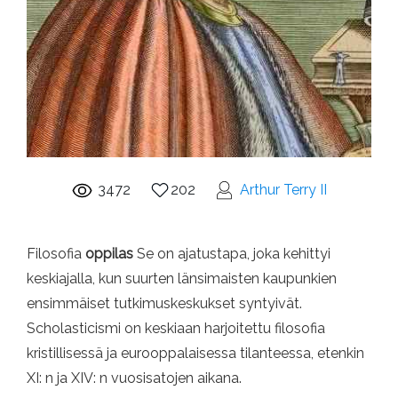
3472
202
Arthur Terry II
Filosofia
oppilas
Se on ajatustapa, joka kehittyi
keskiajalla, kun suurten länsimaisten kaupunkien
ensimmäiset tutkimuskeskukset syntyivät.
Scholasticismi on keskiaan harjoitettu filosofia
kristillisessä ja eurooppalaisessa tilanteessa, etenkin
XI: n ja XIV: n vuosisatojen aikana.