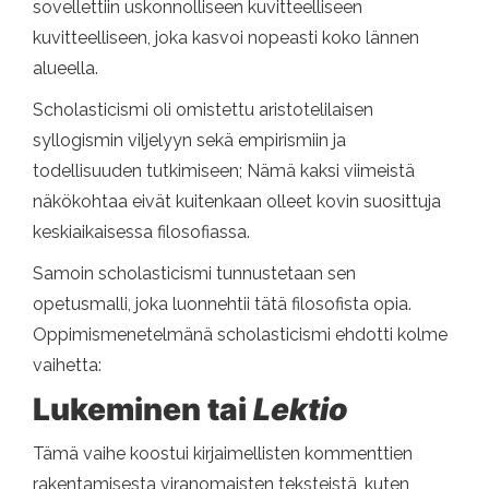
sovellettiin uskonnolliseen kuvitteelliseen
kuvitteelliseen, joka kasvoi nopeasti koko lännen
alueella.
Scholasticismi oli omistettu aristotelilaisen
syllogismin viljelyyn sekä empirismiin ja
todellisuuden tutkimiseen; Nämä kaksi viimeistä
näkökohtaa eivät kuitenkaan olleet kovin suosittuja
keskiaikaisessa filosofiassa.
Samoin scholasticismi tunnustetaan sen
opetusmalli, joka luonnehtii tätä filosofista opia.
Oppimismenetelmänä scholasticismi ehdotti kolme
vaihetta:
Lukeminen tai
Lektio
Tämä vaihe koostui kirjaimellisten kommenttien
rakentamisesta viranomaisten teksteistä, kuten