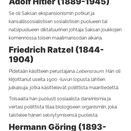
Adolf Hitler (1889-1945)
Se oli Saksan ekspansionismin potkuri ja
kansallissosialistisen sosialistisen puolueen tai
natsipuolueen diktatuurinen johtaja Saksan joukkojen
komennossa toisen maailmansodan aikana.
Friedrich Ratzel (1844-
1904)
Pidetään käsitteen perustajana
Lebensraum
, Hän oli
kirjoittanut useita 1900 -luvun lopusta lähtien
julkaisuja, jotka käsittelevät poliittista maantiedettä.
Toisaalta hän puolusti sosiaalista darwinismia ja
vertasi poliittista tilaa biologiseen organismiin, joka
taistelee hänen selviytymisensä puolesta.
Hermann Göring (1893-