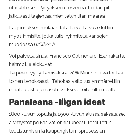
olosuhteisiin. Pysyäkseen terveenä, heidän piti
jatkuvasti laajentaa miehitetyn tilan määrää.
Laajennuksen mukaan tätä tarvetta sovellettiin
myös ihmisille, jotka tulisi ryhmitellä kansojen
muodossa (
v
Ölker
-A.
Voi palvella sinua: Francisco Colmenero: Elämäkerta,
hahmot ja elokuvat
Tarpeen tyydyttämiseksi a
v
Ölk
Minun piti valloittaa
toinen tehokkaasti. Tehokas valloitus ymmärrettiin
maataloustilojen asutukseksi valloitetulle maalle.
Panaleana -liigan ideat
1800 -luvun lopulla ja 1900 -luvun alussa saksalaiset
älymystöt pelkäsivät onnistuneesti toteutetun
teollistumisen ja kaupungistumisprosessien