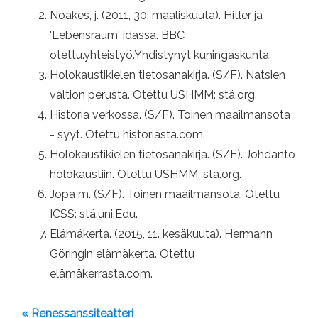
Noakes, j. (2011, 30. maaliskuuta). Hitler ja
'Lebensraum' idässä. BBC
otettu.yhteistyö.Yhdistynyt kuningaskunta.
Holokaustikielen tietosanakirja. (S/F). Natsien
valtion perusta. Otettu USHMM: stä.org.
Historia verkossa. (S/F). Toinen maailmansota
- syyt. Otettu historiasta.com.
Holokaustikielen tietosanakirja. (S/F). Johdanto
holokaustiin. Otettu USHMM: stä.org.
Jopa m. (S/F). Toinen maailmansota. Otettu
ICSS: stä.uni.Edu.
Elämäkerta. (2015, 11. kesäkuuta). Hermann
Göringin elämäkerta. Otettu
elämäkerrasta.com.
« Renessanssiteatteri