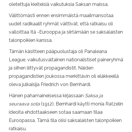
oletettuja kielteisiä vaikutuksia Saksan maissa.
Välittömästi ennen ensimmäistä maailmansotaa
uudet radikaalit ryhmät väittivät, että ratkaisu oli
valloittaa Itä -Eurooppa ja siirtämään se saksalaisten
talonpoikien kanssa.
Tämän käsitteen pääpuolustaja oli Panaleana
League, vaikutusvaltainen nationalistiset paineryhmä
ja siihen liittyvät propagandistit. Näiden
propagandistien joukossa merkittävin oli eläkkeellä
oleva julkaisija Friedrich von Bernhardi.
Hänen pahamaineisessa kirjassaan
Saksa ja
seuraava sota
(1912), Bernhardi käytti monia Ratzelin
ideoita ehdottaakseen sotaa saamaan tilaa
Euroopassa. Tämä tila olisi saksalaisten talonpoikien
ratkaisu.