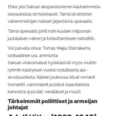
Ehkä yksi Saksan ekspansionismin kauheimmista
seurauksista oli holokausti. Tämä oli etnisten
vähemmistöjen natsien järjestämä operaatio.
Tämä operaatio johti noin kuuden miljoonan
juutalaisen vainon ja toteuttamiseen natseihin.
Voi palvella sinua: Tomás Mejía: Elämäkerta,
sotilaallinen ura, ammunta
Saksan viranomaiset hyökkäsivät myös muihin
ryhmiin käsityksen vuoksi rodullisesta ala -
arvoisuudesta. Näiden joukossa olivat romanit
(romanit), vammaiset ja jotkut slaavilaisista
kansoista (pylväät, venäläiset ja muut).
Tärkeimmät poliittiset ja armeijan
johtajat