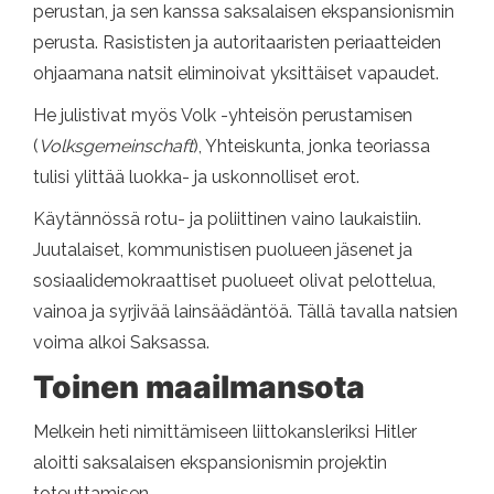
perustan, ja sen kanssa saksalaisen ekspansionismin
perusta. Rasististen ja autoritaaristen periaatteiden
ohjaamana natsit eliminoivat yksittäiset vapaudet.
He julistivat myös Volk -yhteisön perustamisen
(
Volksgemeinschaft
), Yhteiskunta, jonka teoriassa
tulisi ylittää luokka- ja uskonnolliset erot.
Käytännössä rotu- ja poliittinen vaino laukaistiin.
Juutalaiset, kommunistisen puolueen jäsenet ja
sosiaalidemokraattiset puolueet olivat pelottelua,
vainoa ja syrjivää lainsäädäntöä. Tällä tavalla natsien
voima alkoi Saksassa.
Toinen maailmansota
Melkein heti nimittämiseen liittokansleriksi Hitler
aloitti saksalaisen ekspansionismin projektin
toteuttamisen.