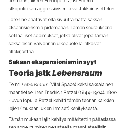
ammatin jälkeen Eurooppa tajusi Hitlerin
ulkopolitiikan aggressiivisen ja vastakkainasettelun.
Joten he päättivät olla sivuuttamatta saksan
ekspansionismia pidempään. Tämän seurauksena
sotilaalliset sopimukset, jotka olivat jopa tämän
saksalaisen valvonnan ulkopuolella, alkoivat
allekirjoittaa.
Saksan ekspansionismin syyt
Teoria jstk
Lebensraum
Termi
Lebensraum
(Vital Space) keksi saksalainen
maantieteellinen Friedrich Ratzel (1844-1904). 1800
-luvun lopulla Ratzel kehitti tämän teorian kaikkien
lajien (mukaan lukien ihmiset) kehityksestä.
Tämän mukaan lajin kehitys määritettiin pääasiassa
sen sopeutumisen perusteella maantieteellisiin