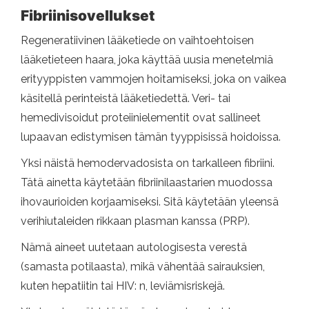
Fibriinisovellukset
Regeneratiivinen lääketiede on vaihtoehtoisen
lääketieteen haara, joka käyttää uusia menetelmiä
erityyppisten vammojen hoitamiseksi, joka on vaikea
käsitellä perinteistä lääketiedettä. Veri- tai
hemedivisoidut proteiinielementit ovat sallineet
lupaavan edistymisen tämän tyyppisissä hoidoissa.
Yksi näistä hemodervadosista on tarkalleen fibriini.
Tätä ainetta käytetään fibriinilaastarien muodossa
ihovaurioiden korjaamiseksi. Sitä käytetään yleensä
verihiutaleiden rikkaan plasman kanssa (PRP).
Nämä aineet uutetaan autologisesta verestä
(samasta potilaasta), mikä vähentää sairauksien,
kuten hepatiitin tai HIV: n, leviämisriskejä.