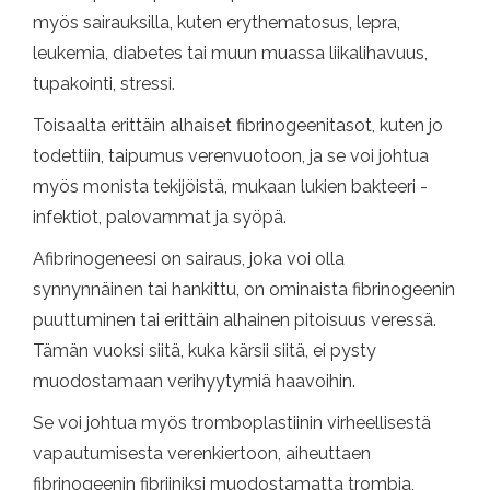
myös sairauksilla, kuten erythematosus, lepra,
leukemia, diabetes tai muun muassa liikalihavuus,
tupakointi, stressi.
Toisaalta erittäin alhaiset fibrinogeenitasot, kuten jo
todettiin, taipumus verenvuotoon, ja se voi johtua
myös monista tekijöistä, mukaan lukien bakteeri -
infektiot, palovammat ja syöpä.
Afibrinogeneesi on sairaus, joka voi olla
synnynnäinen tai hankittu, on ominaista fibrinogeenin
puuttuminen tai erittäin alhainen pitoisuus veressä.
Tämän vuoksi siitä, kuka kärsii siitä, ei pysty
muodostamaan verihyytymiä haavoihin.
Se voi johtua myös tromboplastiinin virheellisestä
vapautumisesta verenkiertoon, aiheuttaen
fibrinogeenin fibriiniksi muodostamatta trombia,