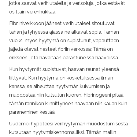
jotka saavat verihiutaleita ja verisoluja, jotka estävät
osittain verenhukkaa.
Fibriiniverkkoon jääneet verihiutaleet sitoutuvat
tähän ja lyhyessä ajassa ne alkavat sopia. Tämän
vuoksi myös hyytymä on supistunut, vapauttaen
jäljellä olevat nesteet fibriiniverkossa; Tämä on
erikseen, jota havaitaan parantuneissa haavoissa.
Kun hyytymät supistuvat, haavan reunat yleensä
liittyvät. Kun hyytymä on kosketuksessa ilman
kanssa, se aiheuttaa hyytymän kuivumisen ja
muodostaa niin kutsutun kuoren. Fibrinogeeni pitää
tämän rannikon kiinnittyneen haavaan niin kauan kuin
paraneminen kestää.
Uudempi hypoteesi verihyytymän muodostumisesta
kutsutaan hyytymiskennomalliksi. Tämän mallin