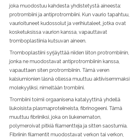
joka muodostuu kahdesta yhdistetystä aineesta:
protrombiini ja antiprotrombiini. Kun vaurio tapahtuu,
vaurioituneet kudossolut ja verihiutaleet, jotka ovat
kosketuksissa vaurion kanssa, vapauttavat
tromboplastiinia kutsuvan aineen.
Tromboplastiini syrjäyttää niiden liiton protrombiinin,
jonka ne muodostavat antiprotrombiinin kanssa,
vapauttaen siten protrombiinin. Tämä veren
kalsiumionien läsnä ollessa muuttuu aktiivisemmaksi
molekyyliksi, nimeltään trombiini.
Trombiini toimii orgaanisena katalyyttinä yhdellä
liukoisista plasmaproteiineista, fibrinogeeni. Tämä
muuttuu fibriiniksi, joka on liukenematon,
polymeroivat pitkiä filamentteja ja sitten saostumia.
Fibriinin filamentit muodostavat verkon tai verkon,