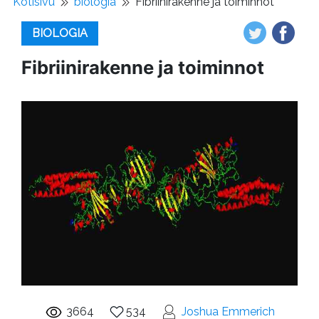
Kotisivu
biologia
Fibriinirakenne ja toiminnot
BIOLOGIA
Fibriinirakenne ja toiminnot
3664
534
Joshua Emmerich