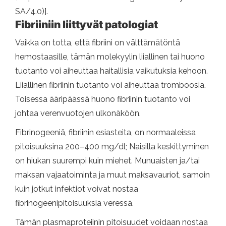
SA/4.0)].
Fibriiniin liittyvät patologiat
Vaikka on totta, että fibriini on välttämätöntä
hemostaasille, tämän molekyylin liiallinen tai huono
tuotanto voi aiheuttaa haitallisia vaikutuksia kehoon.
Liiallinen fibriinin tuotanto voi aiheuttaa tromboosia.
Toisessa ääripäässä huono fibriinin tuotanto voi
johtaa verenvuotojen ulkonäköön.
Fibrinogeeniä, fibriinin esiasteita, on normaaleissa
pitoisuuksina 200–400 mg/dl; Naisilla keskittyminen
on hiukan suurempi kuin miehet. Munuaisten ja/tai
maksan vajaatoiminta ja muut maksavauriot, samoin
kuin jotkut infektiot voivat nostaa
fibrinogeenipitoisuuksia veressä.
Tämän plasmaproteiinin pitoisuudet voidaan nostaa