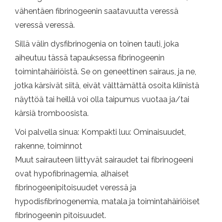
vähentäen fibrinogeenin saatavuutta veressä
veressä veressä.
Sillä välin dysfibrinogenia on toinen tauti, joka
aiheutuu tässä tapauksessa fibrinogeenin
toimintahäiriöistä. Se on geneettinen sairaus, ja ne,
jotka kärsivät siitä, eivät välttämättä osoita kliinistä
näyttöä tai heillä voi olla taipumus vuotaa ja/tai
kärsiä tromboosista.
Voi palvella sinua: Kompakti luu: Ominaisuudet,
rakenne, toiminnot
Muut sairauteen liittyvät sairaudet tai fibrinogeeni
ovat hypofibrinagemia, alhaiset
fibrinogeenipitoisuudet veressä ja
hypodisfibrinogenemia, matala ja toimintahäiriöiset
fibrinogeenin pitoisuudet.