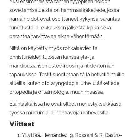
Yksi ensimmäisistä tämän tyyppisen hoidon
soveltamisalueista on hammaslääketiede, jossa
nämä hoidot ovat osoittaneet kykynsä parantaa
turvotusta ja leikkauksen jälkeistä kipua sekä
parantaa tarvittavaa aikaa vähentämään.
Niitä on käytetty myös rohkaisevien tai
onnistuneiden tulosten kanssa ylä- ja
mandibulaarisen osteekroosin ja ritidektomian
tapauksissa. Testit suoritetaan tällä hetkellä muilla
alueilla, kuten otolaryngologia, urheilulääketiede,
ortopedia ja oftalmologia, muun muassa.
Eläinlääkärissä he ovat olleet menestyksekkäästi
työssä murtumia ja ihohaavoja urahevosilla.
Viitteet
Yllyttää. Hernández, g. Rossani & R. Castro-