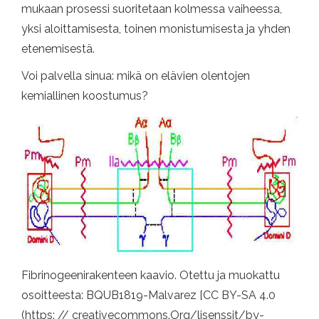
mukaan prosessi suoritetaan kolmessa vaiheessa,
yksi aloittamisesta, toinen monistumisesta ja yhden
etenemisestä.
Voi palvella sinua: mikä on elävien olentojen
kemiallinen koostumus?
Fibrinogeenirakenteen kaavio. Otettu ja muokattu
osoitteesta: BQUB1819-Malvarez [CC BY-SA 4.0
(https: // creativecommons.Org/lisenssit/by-