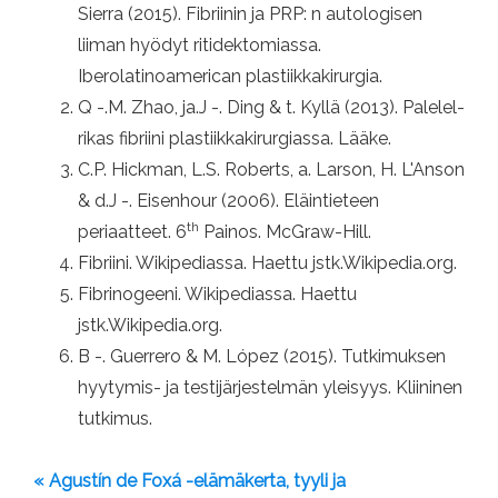
Sierra (2015). Fibriinin ja PRP: n autologisen
liiman hyödyt ritidektomiassa.
Iberolatinoamerican plastiikkakirurgia.
Q -.M. Zhao, ja.J -. Ding & t. Kyllä (2013). Palelel-
rikas fibriini plastiikkakirurgiassa. Lääke.
C.P. Hickman, L.S. Roberts, a. Larson, H. L'Anson
& d.J -. Eisenhour (2006). Eläintieteen
th
periaatteet. 6
Painos. McGraw-Hill.
Fibriini. Wikipediassa. Haettu jstk.Wikipedia.org.
Fibrinogeeni. Wikipediassa. Haettu
jstk.Wikipedia.org.
B -. Guerrero & M. López (2015). Tutkimuksen
hyytymis- ja testijärjestelmän yleisyys. Kliininen
tutkimus.
« Agustín de Foxá -elämäkerta, tyyli ja