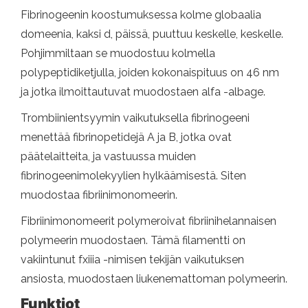
Fibrinogeenin koostumuksessa kolme globaalia
domeenia, kaksi d, päissä, puuttuu keskelle, keskelle.
Pohjimmiltaan se muodostuu kolmella
polypeptidiketjulla, joiden kokonaispituus on 46 nm
ja jotka ilmoittautuvat muodostaen alfa -albage.
Trombiinientsyymin vaikutuksella fibrinogeeni
menettää fibrinopetidejä A ja B, jotka ovat
päätelaitteita, ja vastuussa muiden
fibrinogeenimolekyylien hylkäämisestä. Siten
muodostaa fibriinimonomeerin.
Fibriinimonomeerit polymeroivat fibriinihelannaisen
polymeerin muodostaen. Tämä filamentti on
vakiintunut fxiiia -nimisen tekijän vaikutuksen
ansiosta, muodostaen liukenemattoman polymeerin.
Funktiot