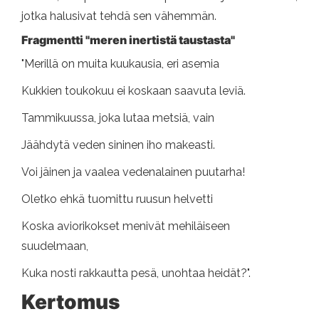
jotka halusivat tehdä sen vähemmän.
Fragmentti "meren inertistä taustasta"
"Merillä on muita kuukausia, eri asemia
Kukkien toukokuu ei koskaan saavuta leviä.
Tammikuussa, joka lutaa metsiä, vain
Jäähdytä veden sininen iho makeasti.
Voi jäinen ja vaalea vedenalainen puutarha!
Oletko ehkä tuomittu ruusun helvetti
Koska aviorikokset menivät mehiläiseen
suudelmaan,
Kuka nosti rakkautta pesä, unohtaa heidät?".
Kertomus