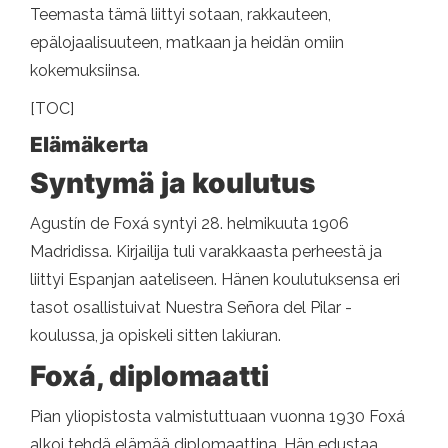
Teemasta tämä liittyi sotaan, rakkauteen,
epälojaalisuuteen, matkaan ja heidän omiin
kokemuksiinsa.
[TOC]
Elämäkerta
Syntymä ja koulutus
Agustín de Foxá syntyi 28. helmikuuta 1906
Madridissa. Kirjailija tuli varakkaasta perheestä ja
liittyi Espanjan aateliseen. Hänen koulutuksensa eri
tasot osallistuivat Nuestra Señora del Pilar -
koulussa, ja opiskeli sitten lakiuran.
Foxá, diplomaatti
Pian yliopistosta valmistuttuaan vuonna 1930 Foxá
alkoi tehdä elämää diplomaattina. Hän edustaa