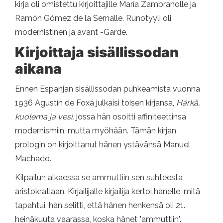
kirja oli omistettu kirjoittajille María Zambranolle ja
Ramón Gómez de la Sernalle. Runotyyli oli
modernistinen ja avant -Garde.
Kirjoittaja sisällissodan
aikana
Ennen Espanjan sisällissodan puhkeamista vuonna
1936 Agustín de Foxá julkaisi toisen kirjansa,
Härkä,
kuolema ja vesi,
jossa hän osoitti affiniteettinsa
modernismiin, mutta myöhään. Tämän kirjan
prologin on kirjoittanut hänen ystävänsä Manuel
Machado.
Kilpailun alkaessa se ammuttiin sen suhteesta
aristokratiaan. Kirjailijalle kirjailija kertoi hänelle, mitä
tapahtui, hän selitti, että hänen henkensä oli 21.
heinäkuuta vaarassa, koska hänet "ammuttiin".