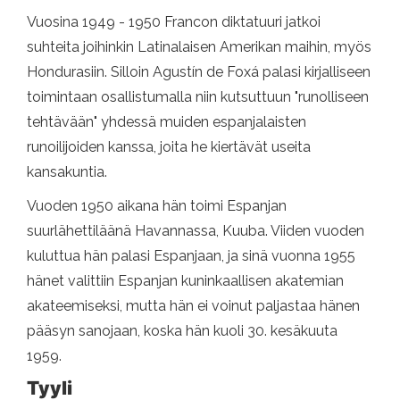
Vuosina 1949 - 1950 Francon diktatuuri jatkoi
suhteita joihinkin Latinalaisen Amerikan maihin, myös
Hondurasiin. Silloin Agustín de Foxá palasi kirjalliseen
toimintaan osallistumalla niin kutsuttuun "runolliseen
tehtävään" yhdessä muiden espanjalaisten
runoilijoiden kanssa, joita he kiertävät useita
kansakuntia.
Vuoden 1950 aikana hän toimi Espanjan
suurlähettiläänä Havannassa, Kuuba. Viiden vuoden
kuluttua hän palasi Espanjaan, ja sinä vuonna 1955
hänet valittiin Espanjan kuninkaallisen akatemian
akateemiseksi, mutta hän ei voinut paljastaa hänen
pääsyn sanojaan, koska hän kuoli 30. kesäkuuta
1959.
Tyyli