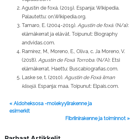
Agustín de foxá. (2019). Espanja: Wikipedia.
Palautettu: on.Wikipedia.org.
Tamaro, E. (2004-2019).
Agustín de foxá.
(N/a):
elämäkerrat ja elävät. Toipunut: Biography
andvidas.com.
Ramírez, M., Moreno, E., Oliva, c. Ja Moreno, V.
(2018).
Agustín de Foxá Torroba.
(N/A): Etsi
elämäkerrat. Haettu: Buscabiografias.com.
Laske se, t. (2010).
Agustín de Foxá ilman
klisejä.
Espanja: maa. Toipunut: Elpais.com.
« Aldoheksosa -molekyylirakenne ja
esimerkit
Fibriinirakenne ja toiminnot »
Parhaat Artikkelit