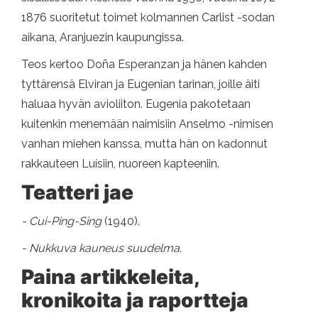
1876 suoritetut toimet kolmannen Carlist -sodan
aikana, Aranjuezin kaupungissa.
Teos kertoo Doña Esperanzan ja hänen kahden
tyttärensä Elviran ja Eugenian tarinan, joille äiti
haluaa hyvän avioliiton. Eugenia pakotetaan
kuitenkin menemään naimisiin Anselmo -nimisen
vanhan miehen kanssa, mutta hän on kadonnut
rakkauteen Luísiin, nuoreen kapteeniin.
Teatteri jae
- Cui-Ping-Sing
(1940).
- Nukkuva kauneus suudelma.
Paina artikkeleita,
kronikoita ja raportteja