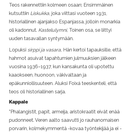
Teos rakennettiin kolmeen osaan; Ensimmäinen
kutsuttiin
Liskukka,
joka viittasi vuoteen 1931,
historiallinen ajanjakso Espanjassa, jolloin monarkia
oli kadonnut.
Kastelulymni,
Toinen osa, se liittyi
uuden tasavallan syntymään.
Lopuksi
sirppi ja vasara,
Hän kertoi tapauksille, että
hahmot asuivat tapahtumien julmuuksien jälkeen
vuosina 1936–1937, kun kansakunta oli upotettu
kaaokseen, huonoon, väkivaltaan ja
epäkunniollisuuteen. Aluksi Foixá teeskenteli, että
teos oli historiallinen sarja.
Kappale
”Phalangistit, papit, armeija, aristokraatit eivät enää
pudonneet. Veren aalto saavutti jo rauhanomaisen
porvarin, kolmekymmentä -kovaa työntekijää ja ei -