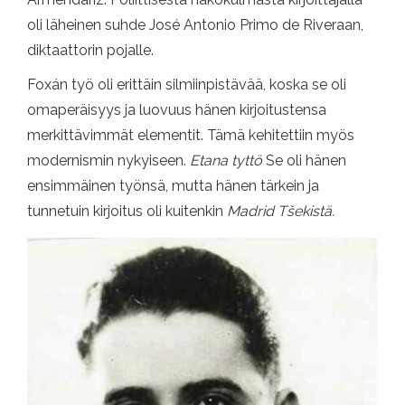
oli läheinen suhde José Antonio Primo de Riveraan,
diktaattorin pojalle.
Foxán työ oli erittäin silmiinpistävää, koska se oli
omaperäisyys ja luovuus hänen kirjoitustensa
merkittävimmät elementit. Tämä kehitettiin myös
modernismin nykyiseen.
Etana tyttö
Se oli hänen
ensimmäinen työnsä, mutta hänen tärkein ja
tunnetuin kirjoitus oli kuitenkin
Madrid Tšekistä.