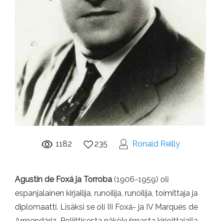
1182
235
Ronald Reilly
Agustín de Foxá ja Torroba
(1906-1959) oli
espanjalainen kirjailija, runoilija, runoilija, toimittaja ja
diplomaatti. Lisäksi se oli III Foxá- ja IV Marqués de
Armendáriz. Poliittisesta näkökulmasta kirjoittajalla