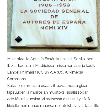
Muistolaatta Agustín Foxán kunniaksi. Se sijaitsee
Ibiza -kadulla, 1 Madridissa, missä hän asui ja kuoli.
Lähde: Philmarin [CC BY-SA 3.0], Wikimedia
Commons
Kaksi ensimmäistä osaa viittaavat nostalgiaan
lapsuuden ja murrosiän muistoksi sisällissodan
edeltävinä vuosina. Viimeisessä osassa, tylsällä
kielellä, hän puhuu maansa perinteistä ja väittää niille,