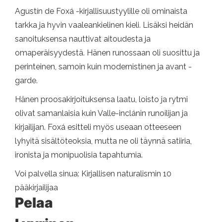
Agustín de Foxá -kirjallisuustyylille oli ominaista
tarkka ja hyvin vaaleankielinen kieli. Lisäksi heidän
sanoituksensa nauttivat aitoudesta ja
omaperäisyydestä. Hänen runossaan oli suosittu ja
perinteinen, samoin kuin modernistinen ja avant -
garde.
Hänen proosakirjoituksensa laatu, loisto ja rytmi
olivat samanlaisia ​​kuin Valle-inclánin runoilijan ja
kirjailijan. Foxá esitteli myös useaan otteeseen
lyhyitä sisältöteoksia, mutta ne oli täynnä satiiria,
ironista ja monipuolisia tapahtumia.
Voi palvella sinua: Kirjallisen naturalismin 10
pääkirjailijaa
Pelaa