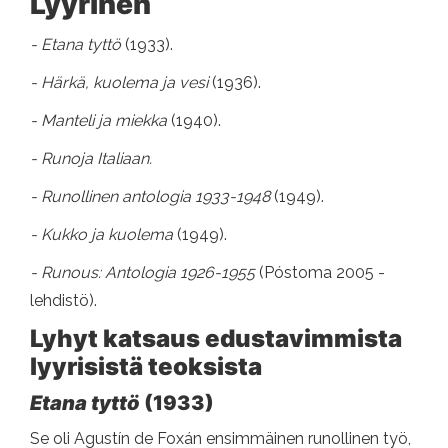
Lyyrinen
- Etana tyttö
(1933).
- Härkä, kuolema ja vesi
(1936).
- Manteli ja miekka
(1940).
- Runoja Italiaan.
- Runollinen antologia 1933-1948
(1949).
- Kukko ja kuolema
(1949).
- Runous: Antologia 1926-1955
(Póstoma 2005 -
lehdistö).
Lyhyt katsaus edustavimmista
lyyrisistä teoksista
Etana tyttö
(1933)
Se oli Agustín de Foxán ensimmäinen runollinen työ,