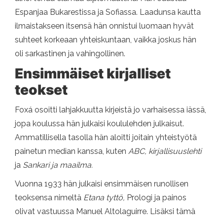
Espanjaa Bukarestissa ja Sofiassa. Laadunsa kautta
ilmaistakseen itsensä hän onnistui luomaan hyvät
suhteet korkeaan yhteiskuntaan, vaikka joskus hän
oli sarkastinen ja vahingollinen.
Ensimmäiset kirjalliset
teokset
Foxá osoitti lahjakkuutta kirjeistä jo varhaisessa iässä,
jopa koulussa hän julkaisi koululehden julkaisut.
Ammatillisella tasolla hän aloitti joitain yhteistyötä
painetun median kanssa, kuten
ABC, kirjallisuuslehti
ja
Sankari ja maailma.
Vuonna 1933 hän julkaisi ensimmäisen runollisen
teoksensa nimeltä
Etana tyttö,
Prologi ja painos
olivat vastuussa Manuel Altolaguirre. Lisäksi tämä