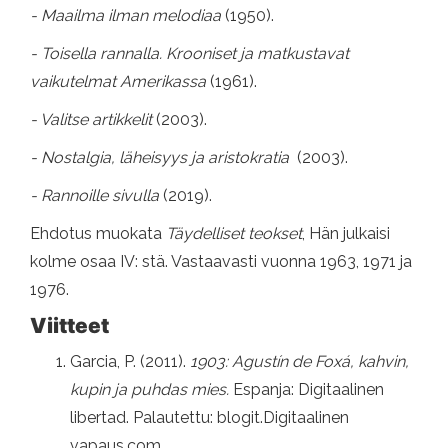
- Maailma ilman melodiaa
(1950).
- Toisella rannalla. Krooniset ja matkustavat
vaikutelmat Amerikassa
(1961).
- Valitse artikkelit
(2003).
- Nostalgia, läheisyys ja aristokratia
(2003).
- Rannoille sivulla
(2019).
Ehdotus muokata
Täydelliset teokset
, Hän julkaisi
kolme osaa IV: stä. Vastaavasti vuonna 1963, 1971 ja
1976.
Viitteet
Garcia, P. (2011).
1903: Agustín de Foxá, kahvin,
kupin ja puhdas mies.
Espanja: Digitaalinen
libertad. Palautettu: blogit.Digitaalinen
vapaus.com.