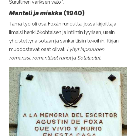
Surullinen variksen valo ".
Manteli ja miekka
(1940)
Tämä työ oli osa Foxán runoutta, jossa kirjoittaja
ilmaisi henkilökohtaisen ja intiimin lyyrisen, usein
yhdistettynä sotaan ja sankarillisiin tekoihin. Kirjan
muodostavat osat olivat:
Lyhyt lapsuuden
romanssi, romanttiset runot
ja
Sotalaulut.