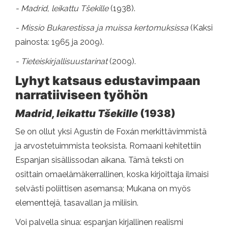
- Madrid, leikattu Tšekille
(1938).
- Missio Bukarestissa ja muissa kertomuksissa
(Kaksi
painosta: 1965 ja 2009).
- Tieteiskirjallisuustarinat
(2009).
Lyhyt katsaus edustavimpaan
narratiiviseen työhön
Madrid, leikattu Tšekille
(1938)
Se on ollut yksi Agustín de Foxán merkittävimmistä
ja arvostetuimmista teoksista. Romaani kehitettiin
Espanjan sisällissodan aikana. Tämä teksti on
osittain omaelämäkerrallinen, koska kirjoittaja ilmaisi
selvästi poliittisen asemansa; Mukana on myös
elementtejä, tasavallan ja miliisin.
Voi palvella sinua: espanjan kirjallinen realismi