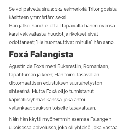
Se voi palvella sinua: 132 esimerkkiä Tritongosista
käsitteen ymmärtämiseksi
Hän jatkoi hänelle, että iltapäivällä hänen ovensa
kärsi väkivallasta, huudot ja rikokset eivät
odottaneet; "He huomauttivat minulle", hän sanoi.
Foxá Falangista
Agustín de Foxá meni Bukarestiin, Romaniaan,
tapahtuman jälkeen; Hän toimi tasavallan
diplomaattisen edustuksen suurlähetystön
sihteerinä. Mutta Foxá oli jo tunnistanut
kapinallisryhmän kanssa, joka antoi
vallankaappauksen toiselle tasavaltaan.
Näin hän käytti myöhemmin asemaa Falange'n
ulkoisessa palvelussa, joka oli yhteisö, joka vastaa