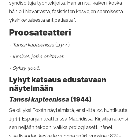
syndisoituja työntekijöitä. Hän ampui kaiken, koska
hän oli Navarrasta, fasististen kasvojen saamisesta
yksinkertaisesta antipatiasta ”.
Proosateatteri
- Tanssi kapteenissa
(1944).
- Ihmiset, jotka ohittavat.
- Syksy 3006.
Lyhyt katsaus edustavaan
näytelmään
Tanssi kapteenissa
(1944)
Se oli yksi Foxán näytelmistä, ensi -ilta 22. huhtikuuta
1944 Espanjan teatterissa Madridissa. Kirjailija rakensi
sen neljään tekoon, vaikka prologi asetti hänet
sisällissodan keskelle vuonna 1936, vuosina 1872–