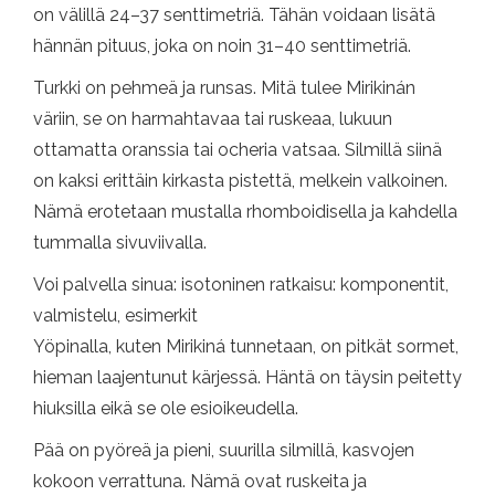
on välillä 24–37 senttimetriä. Tähän voidaan lisätä
hännän pituus, joka on noin 31–40 senttimetriä.
Turkki on pehmeä ja runsas. Mitä tulee Mirikinán
väriin, se on harmahtavaa tai ruskeaa, lukuun
ottamatta oranssia tai ocheria vatsaa. Silmillä siinä
on kaksi erittäin kirkasta pistettä, melkein valkoinen.
Nämä erotetaan mustalla rhomboidisella ja kahdella
tummalla sivuviivalla.
Voi palvella sinua: isotoninen ratkaisu: komponentit,
valmistelu, esimerkit
Yöpinalla, kuten Mirikiná tunnetaan, on pitkät sormet,
hieman laajentunut kärjessä. Häntä on täysin peitetty
hiuksilla eikä se ole esioikeudella.
Pää on pyöreä ja pieni, suurilla silmillä, kasvojen
kokoon verrattuna. Nämä ovat ruskeita ja