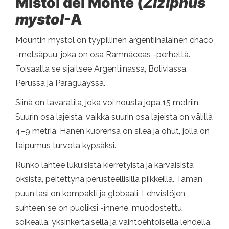
Mistol del Monte (
Ziziphus
mystol
-A
Mountin mystol on tyypillinen argentiinalainen chaco
-metsäpuu, joka on osa Ramnáceas -perhettä.
Toisaalta se sijaitsee Argentiinassa, Boliviassa,
Perussa ja Paraguayssa.
Siinä on tavaratila, joka voi nousta jopa 15 metriin.
Suurin osa lajeista, vaikka suurin osa lajeista on välillä
4–9 metriä. Hänen kuorensa on sileä ja ohut, jolla on
taipumus turvota kypsäksi.
Runko lähtee lukuisista kierretyistä ja karvaisista
oksista, peitettynä perusteellisilla piikkeillä. Tämän
puun lasi on kompakti ja globaali. Lehvistöjen
suhteen se on puoliksi -innene, muodostettu
soikealla, yksinkertaisella ja vaihtoehtoisella lehdellä.