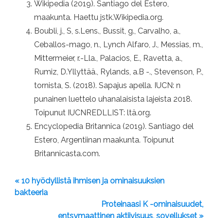
Wikipedia (2019). Santiago del Estero,
maakunta. Haettu jstk.Wikipedia.org.
Boubli, j., S, s.Lens., Bussit, g., Carvalho, a.,
Ceballos-mago, n., Lynch Alfaro, J., Messias, m.,
Mittermeier, r.-Lla., Palacios, E., Ravetta, a.,
Rumiz, D.Yllyttää., Rylands, a.B -., Stevenson, P.,
tornista, S. (2018). Sapajus apella. IUCN: n
punainen luettelo uhanalaisista lajeista 2018.
Toipunut IUCNREDLLIST: ltä.org.
Encyclopedia Britannica (2019). Santiago del
Estero, Argentiinan maakunta. Toipunut
Britannicasta.com.
« 10 hyödyllistä ihmisen ja ominaisuuksien
bakteeria
Proteinaasi K -ominaisuudet,
entsymaattinen aktiivisuus, sovellukset »