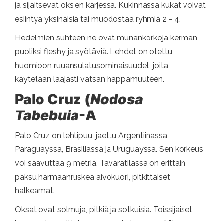
​​ja sijaitsevat oksien kärjessä. Kukinnassa kukat voivat
esiintyä yksinäisiä tai muodostaa ryhmiä 2 - 4.
Hedelmien suhteen ne ovat munankorkoja kerman,
puoliksi fleshy ja syötäviä. Lehdet on otettu
huomioon ruuansulatusominaisuudet, joita
käytetään laajasti vatsan happamuuteen.
Palo Cruz (
Nodosa
Tabebuia
-A
Palo Cruz on lehtipuu, jaettu Argentiinassa,
Paraguayssa, Brasiliassa ja Uruguayssa. Sen korkeus
voi saavuttaa 9 metriä. Tavaratilassa on erittäin
paksu harmaanruskea aivokuori, pitkittäiset
halkeamat.
Oksat ovat solmuja, pitkiä ja sotkuisia. Toissijaiset