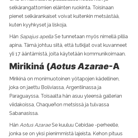
selkärangattomien eläinten ruokinta. Toisinaan
pienet selkärankaiset voivat kuitenkin metsästää,
kuten kyyhkyset ja liskoja.
Hän
Sapajus apella
Se tunnetaan myös nimellä pillia
apina. Tämä johtuu siitä, että tutkijat ovat kuvanneet
yli 17 ääntämistä, joita käytetään kommunikoimaan.
Mirikiná (
Aotus Azarae
-A
Mirikiná on monimuotoinen yötapojen kädellinen,
joka on jaettu Boliviassa, Argentiinassa ja
Paraguayssa. Toisaalta hän asuu yleensä gallerian
viidakoissa, Chaqueñon metsissä ja tulvassa
Sabanasissa.
Hän
Aotus Azarae
Se kuuluu Cebidae -perheelle,
jonka se on yksi pienimmistä lajeista. Kehon pituus