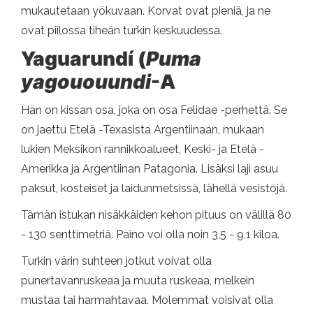
mukautetaan yökuvaan. Korvat ovat pieniä, ja ne
ovat piilossa tiheän turkin keskuudessa.
Yaguarundí (
Puma
yagououundi
-A
Hän on kissan osa, joka on osa Felidae -perhettä. Se
on jaettu Etelä -Texasista Argentiinaan, mukaan
lukien Meksikon rannikkoalueet, Keski- ja Etelä -
Amerikka ja Argentiinan Patagonia. Lisäksi laji asuu
paksut, kosteiset ja laidunmetsissä, lähellä vesistöjä.
Tämän istukan nisäkkäiden kehon pituus on välillä 80
- 130 senttimetriä. Paino voi olla noin 3,5 - 9,1 kiloa.
Turkin värin suhteen jotkut voivat olla
punertavanruskeaa ja muuta ruskeaa, melkein
mustaa tai harmahtavaa. Molemmat voisivat olla