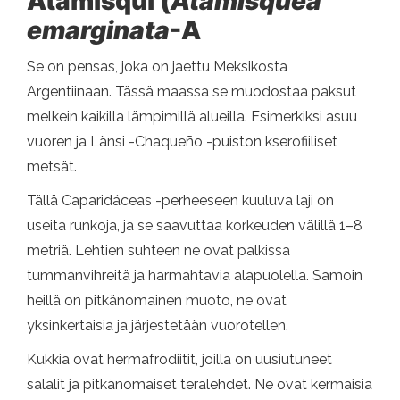
Atamisqui (
Atamisquea
emarginata
-A
Se on pensas, joka on jaettu Meksikosta
Argentiinaan. Tässä maassa se muodostaa paksut
melkein kaikilla lämpimillä alueilla. Esimerkiksi asuu
vuoren ja Länsi -Chaqueño -puiston kserofiiliset
metsät.
Tällä Caparidáceas -perheeseen kuuluva laji on
useita runkoja, ja se saavuttaa korkeuden välillä 1–8
metriä. Lehtien suhteen ne ovat palkissa
tummanvihreitä ja harmahtavia alapuolella. Samoin
heillä on pitkänomainen muoto, ne ovat
yksinkertaisia ​​ja järjestetään vuorotellen.
Kukkia ovat hermafrodiitit, joilla on uusiutuneet
salalit ja pitkänomaiset terälehdet. Ne ovat kermaisia