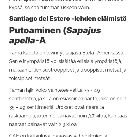
kypsä, se saa tummanruskean värin.
Santiago del Estero -lehden eläimistö
Putoaminen (
Sapajus
apella
-A
Tämä kädela on levinnyt laajasti Etelä -Amerikassa.
Sen elinympäristö voi sisältää erilaisia ​​ympäristöjä,
mukaan lukien subtrooppiset ja trooppiset metsät ja
toissijaiset metsät.
Tämän lajin koko vaihtelee välillä 35 - 49
senttimetriä, ja sillä on esiaseinen häntä, joka on noin
35 - 49 senttimetriä. Urokset ovat naaraita
raskaampia, joten ne painavat noin 3,7 kiloa, kun taas
naaraat painavat vain 2,3 kiloa.
CAE on kaikkuluva, pääasiassa hedelmien ja