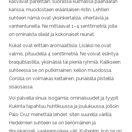
kasvavat pareittain, suorassa kulmassa päähaaran
kanssa, muodostaen eräänlaisen ristin. Lehtien
suhteen nämä ovat yksinkertaisia, vihertäviä ja
vanhentuneita. Ne mittaavat 1–4 senttimetriä, jolle
on ominaista sileät ja kokonaiset reunat.
Kukat ovat erittäin aromaattisia. Lisäksi ne ovat
valmis, pituudella 4 senttimetriä. Ne voivat esiintyä
braquiblastilla, yksinäisiä tai pieniä ryhmiä. Kalikseen
suhteessa se on putkimainen, kellon muodossa.
Corolla on voimakas keltainen, punaisilla pisteillä
sisäosassa.
Voi palvella sinua: isogamia: ominaisuudet ja tyypit
Kukinta tapahtuu huhtikuussa ja joulukuussa, jolloin
Palo Cruz menettää lehdet, siten suurella värillä.
Hedelmien suhteen se on lieriömäinen ja
riipuskapseli, vaaleanruskea väri. Kuitenkin, kun se on