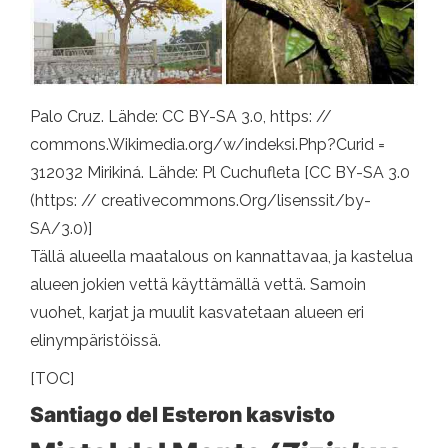
Palo Cruz. Lähde: CC BY-SA 3.0, https: //
commons.Wikimedia.org/w/indeksi.Php?Curid =
312032 Mirikiná. Lähde: Pl Cuchufleta [CC BY-SA 3.0
(https: // creativecommons.Org/lisenssit/by-
SA/3.0)]
Tällä alueella maatalous on kannattavaa, ja kastelua
alueen jokien vettä käyttämällä vettä. Samoin
vuohet, karjat ja muulit kasvatetaan alueen eri
elinympäristöissä.
[TOC]
Santiago del Esteron kasvisto