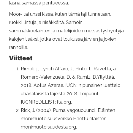
läsnä samassa pentueessa.
Moor- tai unssi kissa, kuten tämä laji tunnetaan,
ruokkii lintuja ja nisäkkäitä. Samoin
sammakkoeläinten ja matelijoiden metsästyshyötyjä
kalojen lisäksi, jotka ovat loukussa järvien ja jokien
rannoilla.
Viitteet
Rímoli, j., Lynch Alfaro, J., Pinto, t., Ravetta, a.,
Romero-Valenzuela, D. & Rumiz, D.Yllyttää.
2018. Aotus Azarae. IUCN: n punainen luettelo
uhanalaisista lajeista 2018. Toipunut
IUCNREDLLIST: ltä.org.
Rick, J. (2004). Puma yagououundi. Eläinten
monimuotoisuusverkko.Haettu eläinten
monimuotoisuudesta.org.