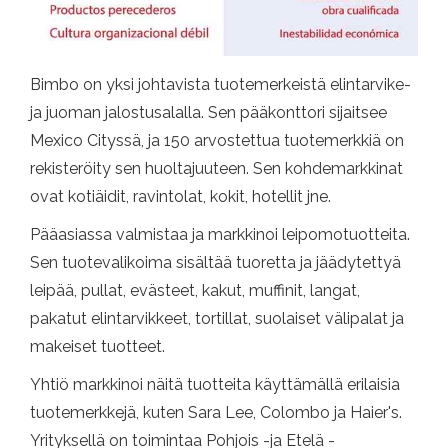
Bimbo on yksi johtavista tuotemerkeistä elintarvike-
ja juoman jalostusalalla. Sen pääkonttori sijaitsee
Mexico Cityssä, ja 150 arvostettua tuotemerkkiä on
rekisteröity sen huoltajuuteen. Sen kohdemarkkinat
ovat kotiäidit, ravintolat, kokit, hotellit jne.
Pääasiassa valmistaa ja markkinoi leipomotuotteita.
Sen tuotevalikoima sisältää tuoretta ja jäädytettyä
leipää, pullat, evästeet, kakut, muffinit, langat,
pakatut elintarvikkeet, tortillat, suolaiset välipalat ja
makeiset tuotteet.
Yhtiö markkinoi näitä tuotteita käyttämällä erilaisia ​​
tuotemerkkejä, kuten Sara Lee, Colombo ja Haier's.
Yrityksellä on toimintaa Pohjois -ja Etelä -