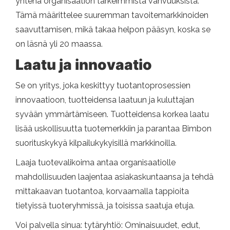
yhtenä organisaation tärkeimmistä vahvuuksista.
Tämä määrittelee suuremman tavoitemarkkinoiden
saavuttamisen, mikä takaa helpon pääsyn, koska se
on läsnä yli 20 maassa.
Laatu ja innovaatio
Se on yritys, joka keskittyy tuotantoprosessien
innovaatioon, tuotteidensa laatuun ja kuluttajan
syvään ymmärtämiseen. Tuotteidensa korkea laatu
lisää uskollisuutta tuotemerkkiin ja parantaa Bimbon
suorituskykyä kilpailukykyisillä markkinoilla.
Laaja tuotevalikoima antaa organisaatiolle
mahdollisuuden laajentaa asiakaskuntaansa ja tehdä
mittakaavan tuotantoa, korvaamalla tappioita
tietyissä tuoteryhmissä, ja toisissa saatuja etuja.
Voi palvella sinua: tytäryhtiö: Ominaisuudet, edut,