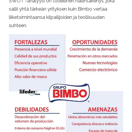
SWOT -analyysi on todellinen hallintakehys, joka
sallii yhtä tärkeän yrityksen kuin Bimbo vertaa
liiketoimintaansa kilpailijoiden ja teollisuuden
suhteen.