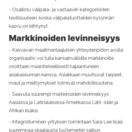
- Osallistu välipala- ja vastaaviin kategorioiden
teollisuuteen, koska välipalatuotteiden kysynnän
kasvu on kiihtynyt.
Markkinoiden levinneisyys
- Kasvavan maailmanlaajuisen yhteydenpidon avulla
organisaatio voi tulla kansainvälisille markkinoille
osoittaen maantieteellisesti hajaantuneen
asiakaskunnan kanssa. Asiakkaan muuttuvat tarpeet,
maut ja mieltymykset toimivat mahdollisuutena.
- Saavuta suurempi markkinoiden levinneisyys
Aasiassa ja Latinalaisessa Amerikassa Lähi -idän ja
Afrikan lisäksi.
- Integroituminen yrityksen toimintaan Sara Lee lisää
suurempaa skaalausta tuotemerkin salkun