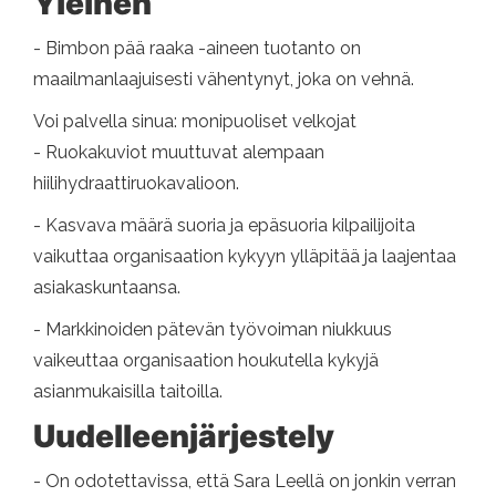
Yleinen
- Bimbon pää raaka -aineen tuotanto on
maailmanlaajuisesti vähentynyt, joka on vehnä.
Voi palvella sinua: monipuoliset velkojat
- Ruokakuviot muuttuvat alempaan
hiilihydraattiruokavalioon.
- Kasvava määrä suoria ja epäsuoria kilpailijoita
vaikuttaa organisaation kykyyn ylläpitää ja laajentaa
asiakaskuntaansa.
- Markkinoiden pätevän työvoiman niukkuus
vaikeuttaa organisaation houkutella kykyjä
asianmukaisilla taitoilla.
Uudelleenjärjestely
- On odotettavissa, että Sara Leellä on jonkin verran