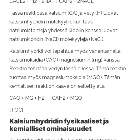
CACL2 + H2 + 2NA → CAH2 + 2NACL
Tässä reaktiossa kalsium (CA) ja vety (H) luovat
kalsiumhydridin molekyylin, kun taas
natriumiatomeja yhdessä kloorin kanssa luovat
natriumkloridin (NaCl) molekyylejä (NaCl).
Kalsiumhydridi voi tapahtua myös vähentämällä
kalsiumoksidia (CAO) magnesiumin (mg) kanssa.
Reaktio tehdään vedyn läsnä ollessa. Tämä reaktio
tuottaa myös magnesiumoksidia (MGO). Tämän
kemiallisen reaktion kaava on esitetty alla:
CAO + MG + H2 → CAH2 + MGO
[TOC]
Kalsiumhydridin fysikaaliset ja
kemialliset ominaisuudet
Kalsiumhydridi on joukko valkoisia ortorrombus -