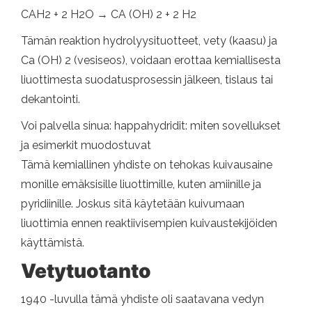
CAH2 + 2 H2O → CA (OH) 2 + 2 H2
Tämän reaktion hydrolyysituotteet, vety (kaasu) ja
Ca (OH) 2 (vesiseos), voidaan erottaa kemiallisesta
liuottimesta suodatusprosessin jälkeen, tislaus tai
dekantointi.
Voi palvella sinua: happahydridit: miten sovellukset
ja esimerkit muodostuvat
Tämä kemiallinen yhdiste on tehokas kuivausaine
monille emäksisille liuottimille, kuten amiinille ja
pyridiinille. Joskus sitä käytetään kuivumaan
liuottimia ennen reaktiivisempien kuivaustekijöiden
käyttämistä.
Vetytuotanto
1940 -luvulla tämä yhdiste oli saatavana vedyn