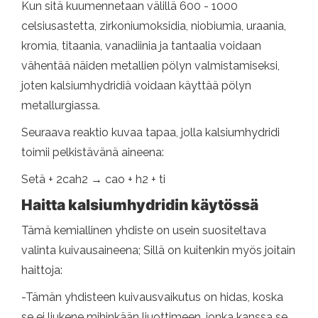
Kun sitä kuumennetaan välillä 600 - 1000
celsiusastetta, zirkoniumoksidia, niobiumia, uraania,
kromia, titaania, vanadiinia ja tantaalia voidaan
vähentää näiden metallien pölyn valmistamiseksi,
joten kalsiumhydridiä voidaan käyttää pölyn
metallurgiassa.
Seuraava reaktio kuvaa tapaa, jolla kalsiumhydridi
toimii pelkistävänä aineena:
Setä + 2cah2 → cao + h2 + ti
Haitta kalsiumhydridin käytössä
Tämä kemiallinen yhdiste on usein suositeltava
valinta kuivausaineena; Sillä on kuitenkin myös joitain
haittoja:
-Tämän yhdisteen kuivausvaikutus on hidas, koska
se ei liukene mihinkään liuottimeen, jonka kanssa se