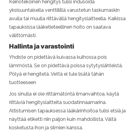
Keinotekoinen hengitys tulisi indusoida
yksisuuntaisella venttiilillä varustetun taskumaskin
avulla tai muulla riittävällä hengityslaitteella. Kaikissa
tapauksissa lääketieteellinen hoito on saatava
välittömästi.
Hallinta ja varastointi
Yhdiste on pidettävä kuivassa kulhossa pois
lämmöstä. Se on pidettävä poissa sytytyslähteistä.
Pölyä ei hengitetä. Vettä ei tule lisätä tähän
tuotteeseen
Jos sinulla ei ole riittämätöntä ilmanvaihtoa, käytä
riittäviä hengityslaitteita suodatinnaamarina.
Altistumisen tapauksessa lääkärinhoitoa tulisi etsiä ja
näyttää etiketti niin paljon kuin mahdollista. Vältä
kosketusta ihon ja silmien kanssa.