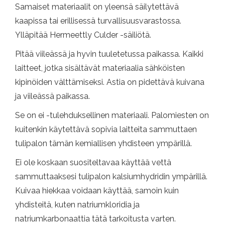
Samaiset materiaalit on yleensä säilytettävä
kaapissa tai erillisessä turvallisuusvarastossa.
Ylläpitää Hermeettly Culder -säiliötä.
Pitää viileässä ja hyvin tuuletetussa paikassa. Kaikki
laitteet, jotka sisältävät materiaalia sähköisten
kipinöiden välttämiseksi. Astia on pidettävä kuivana
ja viileässä paikassa.
Se on ei -tulehduksellinen materiaali. Palomiesten on
kuitenkin käytettävä sopivia laitteita sammuttaen
tulipalon tämän kemiallisen yhdisteen ympärillä.
Ei ole koskaan suositeltavaa käyttää vettä
sammuttaaksesi tulipalon kalsiumhydridin ympärillä.
Kuivaa hiekkaa voidaan käyttää, samoin kuin
yhdisteitä, kuten natriumkloridia ja
natriumkarbonaattia tätä tarkoitusta varten.