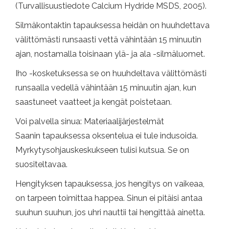
(Turvallisuustiedote Calcium Hydride MSDS, 2005).
Silmäkontaktin tapauksessa heidän on huuhdettava
välittömästi runsaasti vettä vähintään 15 minuutin
ajan, nostamalla toisinaan ylä- ja ala -silmäluomet.
Iho -kosketuksessa se on huuhdeltava välittömästi
runsaalla vedellä vähintään 15 minuutin ajan, kun
saastuneet vaatteet ja kengät poistetaan.
Voi palvella sinua: Materiaalijärjestelmät
Saanin tapauksessa oksentelua ei tule indusoida.
Myrkytysohjauskeskukseen tulisi kutsua. Se on
suositeltavaa.
Hengityksen tapauksessa, jos hengitys on vaikeaa,
on tarpeen toimittaa happea. Sinun ei pitäisi antaa
suuhun suuhun, jos uhri nauttii tai hengittää ainetta.