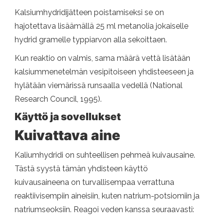
Kalsiumhydridijätteen poistamiseksi se on
hajotettava lisäämällä 25 ml metanolia jokaiselle
hydrid gramelle typpiarvon alla sekoittaen.
Kun reaktio on valmis, sama määrä vettä lisätään
kalsiummenetelmän vesipitoiseen yhdisteeseen ja
hylätään viemärissä runsaalla vedellä (National
Research Council, 1995).
Käyttö ja sovellukset
Kuivattava aine
Kaliumhydridi on suhteellisen pehmeä kuivausaine.
Tästä syystä tämän yhdisteen käyttö
kuivausaineena on turvallisempaa verrattuna
reaktiivisempiin aineisiin, kuten natrium-potsiomiin ja
natriumseoksiin. Reagoi veden kanssa seuraavasti: