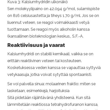
Kuva 3: Kalsiumhydridin ulkonäkö
Sen molekyylipaino on 42.094 g/mol, sulamispiste
on 816 celsiusastetta ja tiheys 1.70 g/ml. Jos se on
liuennut veteen, se reagoi voimakkaasti vetyä
tuottamaan. Se reagoi myös alkoholin kanssa
(kansallinen bioteknologian keskus., S.F.-A.
Reaktiivisuus ja vaarat
Kalsiumhydridi on stabiili kemikaali, vaikka se on
erittäin reaktiivinen veteen tai kosteuteen.
Kosketuksessa veden kanssa se vapauttaa syttyviä
vetykaasuja, jotka voivat sytyttää spontaanisti.
Se voi palvella sinua: molaarinen fraktio: miten se
lasketaan, esimerkkejä, harjoituksia
Sitä pidetään räjähtävänä yhdisteenä. Kun sitä
lämmitetään reaktiossa tetrahydrofuranon kanssa,