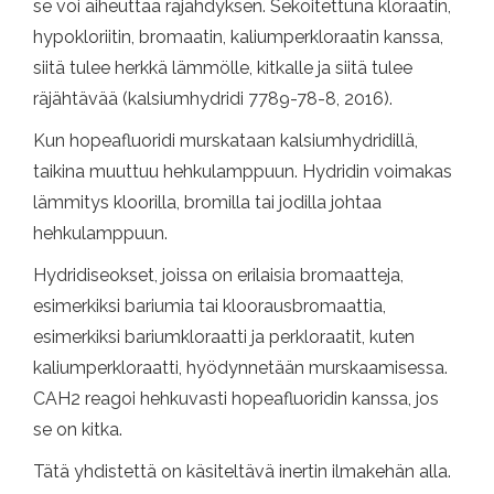
se voi aiheuttaa räjähdyksen. Sekoitettuna kloraatin,
hypokloriitin, bromaatin, kaliumperkloraatin kanssa,
siitä tulee herkkä lämmölle, kitkalle ja siitä tulee
räjähtävää (kalsiumhydridi 7789-78-8, 2016).
Kun hopeafluoridi murskataan kalsiumhydridillä,
taikina muuttuu hehkulamppuun. Hydridin voimakas
lämmitys kloorilla, bromilla tai jodilla johtaa
hehkulamppuun.
Hydridiseokset, joissa on erilaisia ​​bromaatteja,
esimerkiksi bariumia tai kloorausbromaattia,
esimerkiksi bariumkloraatti ja perkloraatit, kuten
kaliumperkloraatti, hyödynnetään murskaamisessa.
CAH2 reagoi hehkuvasti hopeafluoridin kanssa, jos
se on kitka.
Tätä yhdistettä on käsiteltävä inertin ilmakehän alla.