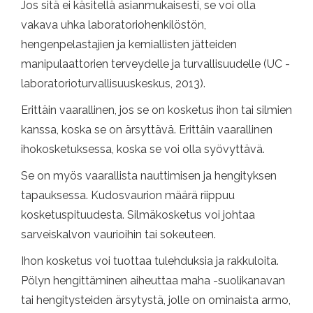
Jos sitä ei käsitellä asianmukaisesti, se voi olla
vakava uhka laboratoriohenkilöstön,
hengenpelastajien ja kemiallisten jätteiden
manipulaattorien terveydelle ja turvallisuudelle (UC -
laboratorioturvallisuuskeskus, 2013).
Erittäin vaarallinen, jos se on kosketus ihon tai silmien
kanssa, koska se on ärsyttävä. Erittäin vaarallinen
ihokosketuksessa, koska se voi olla syövyttävä.
Se on myös vaarallista nauttimisen ja hengityksen
tapauksessa. Kudosvaurion määrä riippuu
kosketuspituudesta. Silmäkosketus voi johtaa
sarveiskalvon vaurioihin tai sokeuteen.
Ihon kosketus voi tuottaa tulehduksia ja rakkuloita.
Pölyn hengittäminen aiheuttaa maha -suolikanavan
tai hengitysteiden ärsytystä, jolle on ominaista armo,