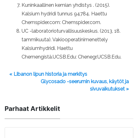
Kuninkaallinen kemian yhdistys . (2015).
Kalsium hydridi tunnus 94784. Haettu
Chemspider.com: Chemspider.com.
UC -laboratorioturvallisuuskeskus. (2013, 18.
tammikuuta). Vakiooperatinimenettely
Kalsiumhydridi. Haettu
Chemengistä.UCSB.Edu: Chenegr.UCSB.Edu.
« Libanon lipun historia ja merkitys
Glycosado -seerumin kuvaus, käytöt ja
sivuvaikutukset »
Parhaat Artikkelit