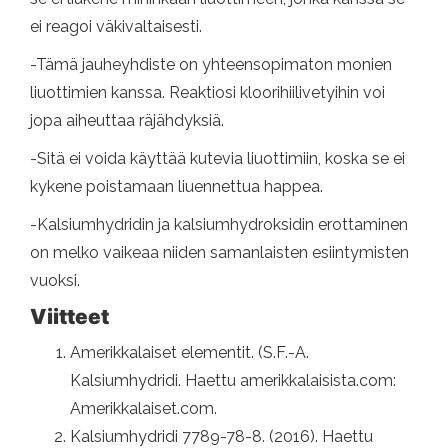
ei reagoi väkivaltaisesti.
-Tämä jauheyhdiste on yhteensopimaton monien
liuottimien kanssa. Reaktiosi kloorihiilivetyihin voi
jopa aiheuttaa räjähdyksiä.
-Sitä ei voida käyttää kutevia liuottimiin, koska se ei
kykene poistamaan liuennettua happea.
-Kalsiumhydridin ja kalsiumhydroksidin erottaminen
on melko vaikeaa niiden samanlaisten esiintymisten
vuoksi.
Viitteet
Amerikkalaiset elementit. (S.F.-A.
Kalsiumhydridi. Haettu amerikkalaisista.com:
Amerikkalaiset.com.
Kalsiumhydridi 7789-78-8. (2016). Haettu