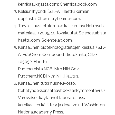
kemikaalikirjasta.com: Chemicalbook.com.
Kalsiumhydridi. (S.F.-A. Haettu kemian
oppilasta: ChemistryLearner.com.
Turvallisuustietolomake kalsium hydridi msds
materiaali. (2005, 10. lokakuuta). Sciencelabista
haettu.com: Sciencelab.com.
Kansallinen bioteknologiatietojen keskus. (S.F.-
A. PubChem Compound -tietokanta; CID =
105052. Haettu
Pubchemista.NCBI.Nlm.NIH.Gov:
Pubchem.NCBI.Nlm.NIH.Hallitus.
Kansallinen tutkimusneuvosto.
(tuhatyhdeksänsataayhdeksänkymmentäviisi).
Varovaiset käytännöt laboratoriossa:
kemikaalien käsittely ja devalvointi. Washinton:
Nationalacademy Press.