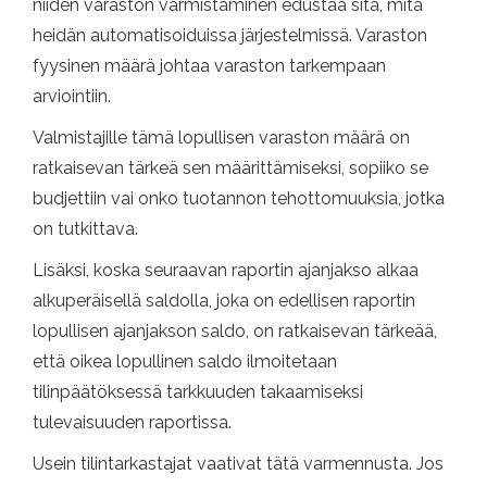
niiden varaston varmistaminen edustaa sitä, mitä
heidän automatisoiduissa järjestelmissä. Varaston
fyysinen määrä johtaa varaston tarkempaan
arviointiin.
Valmistajille tämä lopullisen varaston määrä on
ratkaisevan tärkeä sen määrittämiseksi, sopiiko se
budjettiin vai onko tuotannon tehottomuuksia, jotka
on tutkittava.
Lisäksi, koska seuraavan raportin ajanjakso alkaa
alkuperäisellä saldolla, joka on edellisen raportin
lopullisen ajanjakson saldo, on ratkaisevan tärkeää,
että oikea lopullinen saldo ilmoitetaan
tilinpäätöksessä tarkkuuden takaamiseksi
tulevaisuuden raportissa.
Usein tilintarkastajat vaativat tätä varmennusta. Jos