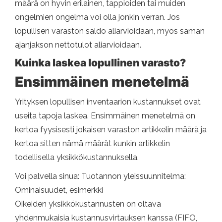
määrä on hyvin erilainen, tappioiden tai muiden
ongelmien ongelma voi olla jonkin verran. Jos
lopullisen varaston saldo aliarvioidaan, myös saman
ajanjakson nettotulot aliarvioidaan.
Kuinka laskea lopullinen varasto?
Ensimmäinen menetelmä
Yrityksen lopullisen inventaarion kustannukset ovat
useita tapoja laskea. Ensimmäinen menetelmä on
kertoa fyysisesti jokaisen varaston artikkelin määrä ja
kertoa sitten nämä määrät kunkin artikkelin
todellisella yksikkökustannuksella.
Voi palvella sinua: Tuotannon yleissuunnitelma:
Ominaisuudet, esimerkki
Oikeiden yksikkökustannusten on oltava
yhdenmukaisia ​​kustannusvirtauksen kanssa (FIFO,