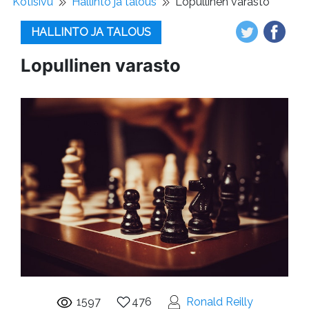
Kotisivu
Hallinto ja talous
Lopullinen varasto
HALLINTO JA TALOUS
Lopullinen varasto
1597
476
Ronald Reilly