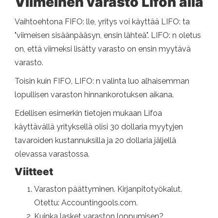
Viimeinen varasto Lifon alla
Vaihtoehtona FIFO: lle, yritys voi käyttää LIFO: ta
"viimeisen sisäänpääsyn, ensin lähteä". LIFO: n oletus
on, että viimeksi lisätty varasto on ensin myytävä
varasto.
Toisin kuin FIFO, LIFO: n valinta luo alhaisemman
lopullisen varaston hinnankorotuksen aikana.
Edellisen esimerkin tietojen mukaan Lifoa
käyttävällä yrityksellä olisi 30 dollaria myytyjen
tavaroiden kustannuksilla ja 20 dollaria jäljellä
olevassa varastossa.
Viitteet
Varaston päättyminen. Kirjanpitotyökalut.
Otettu: Accountingools.com.
Kuinka lasket varaston loppumisen?