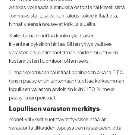
Asiakas voi saada alennuksia ostoista tai kiireellisistä
toimituksista. Lisäksi, kun talous kokee inflaatiota,
hinnat yleensä nousevat kaikilla alueilla.
Kaikki tämä muuttaa kunkin yksittäisen
inventaarioyksikön hintaa. Sitten yritys valitsee
varaston arviointimenetelmän näiden muuttuvien
kustannusten huomioon ottamiseksi.
Hinnankorotuksen tai inflaatiopaineiden aikana FIFO
(ensin pääsy ensin lähtemään) tuottaa korkeamman
lopullisen varaston arvioinnin kuin LIFO (viimeksi
pääsy, ensin poistua).
Lopullisen varaston merkitys
Monet yritykset suorittavat fyysisen määrän
varastonta tilikauden lopussa varmistaakseen, että