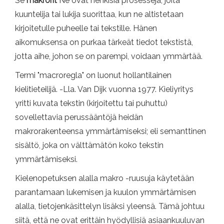
Se
makrorit
Ne ovat henkisiä prosesseja, joita
kuuntelija tai lukija suorittaa, kun ne altistetaan
kirjoitetulle puheelle tai tekstille. Hänen
aikomuksensa on purkaa tärkeät tiedot tekstistä,
jotta aihe, johon se on parempi, voidaan ymmärtää.
Termi "macroregla" on luonut hollantilainen
kielitieteilijä. -Lla. Van Dijk vuonna 1977. Kieliyritys
yritti kuvata tekstin (kirjoitettu tai puhuttu)
sovellettavia perussääntöjä heidän
makrorakenteensa ymmärtämiseksi; eli semanttinen
sisältö, joka on välttämätön koko tekstin
ymmärtämiseksi.
Kielenopetuksen alalla makro -ruusuja käytetään
parantamaan lukemisen ja kuulon ymmärtämisen
alalla, tietojenkäsittelyn lisäksi yleensä. Tämä johtuu
siitä, että ne ovat erittäin hyödyllisiä asiaankuuluvan