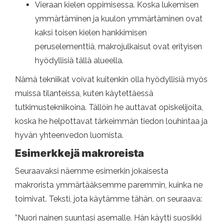
Vieraan kielen oppimisessa. Koska lukemisen
ymmärtäminen ja kuulon ymmärtäminen ovat
kaksi toisen kielen hankkimisen
peruselementtiä, makrojulkaisut ovat erityisen
hyödyllisiä tällä alueella.
Nämä tekniikat voivat kuitenkin olla hyödyllisiä myös
muissa tilanteissa, kuten käytettäessä
tutkimustekniikoina. Tällöin he auttavat opiskelijoita,
koska he helpottavat tärkeimmän tiedon louhintaa ja
hyvän yhteenvedon luomista.
Esimerkkejä makroreista
Seuraavaksi näemme esimerkin jokaisesta
makrorista ymmärtääksemme paremmin, kuinka ne
toimivat. Teksti, jota käytämme tähän, on seuraava:
”Nuori nainen suuntasi asemalle. Hän käytti suosikki