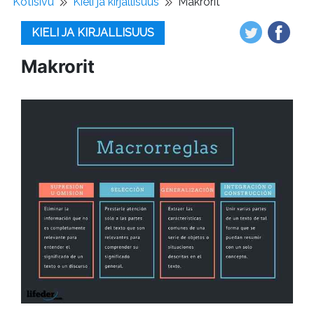
Kotisivu
Kieli ja kirjallisuus
Makrorit
KIELI JA KIRJALLISUUS
Makrorit