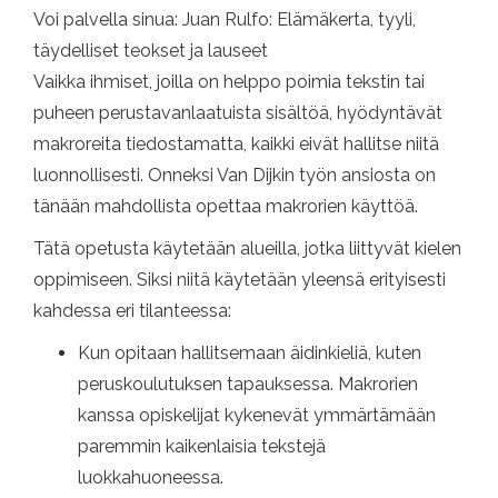
Voi palvella sinua: Juan Rulfo: Elämäkerta, tyyli,
täydelliset teokset ja lauseet
Vaikka ihmiset, joilla on helppo poimia tekstin tai
puheen perustavanlaatuista sisältöä, hyödyntävät
makroreita tiedostamatta, kaikki eivät hallitse niitä
luonnollisesti. Onneksi Van Dijkin työn ansiosta on
tänään mahdollista opettaa makrorien käyttöä.
Tätä opetusta käytetään alueilla, jotka liittyvät kielen
oppimiseen. Siksi niitä käytetään yleensä erityisesti
kahdessa eri tilanteessa:
Kun opitaan hallitsemaan äidinkieliä, kuten
peruskoulutuksen tapauksessa. Makrorien
kanssa opiskelijat kykenevät ymmärtämään
paremmin kaikenlaisia ​​tekstejä
luokkahuoneessa.