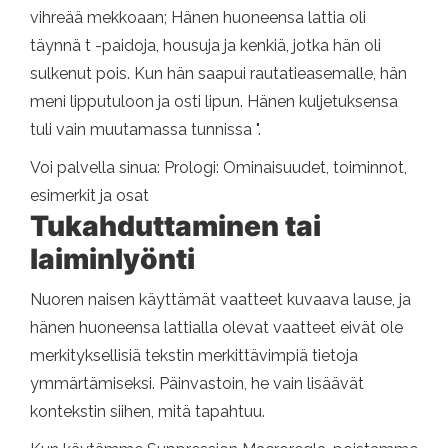
vihreää mekkoaan; Hänen huoneensa lattia oli
täynnä t -paidoja, housuja ja kenkiä, jotka hän oli
sulkenut pois. Kun hän saapui rautatieasemalle, hän
meni lipputuloon ja osti lipun. Hänen kuljetuksensa
tuli vain muutamassa tunnissa ".
Voi palvella sinua: Prologi: Ominaisuudet, toiminnot,
esimerkit ja osat
Tukahduttaminen tai
laiminlyönti
Nuoren naisen käyttämät vaatteet kuvaava lause, ja
hänen huoneensa lattialla olevat vaatteet eivät ole
merkityksellisiä tekstin merkittävimpiä tietoja
ymmärtämiseksi. Päinvastoin, he vain lisäävät
kontekstin siihen, mitä tapahtuu.