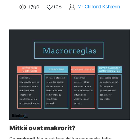
1790
108
Mr. Clifford Kshlerin
Mitkä ovat makrorit?