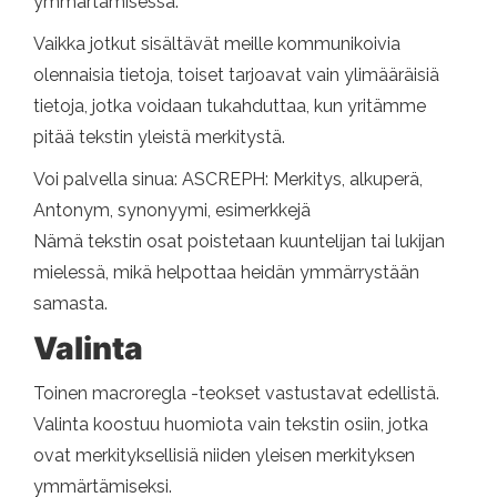
ymmärtämisessä.
Vaikka jotkut sisältävät meille kommunikoivia
olennaisia ​​tietoja, toiset tarjoavat vain ylimääräisiä
tietoja, jotka voidaan tukahduttaa, kun yritämme
pitää tekstin yleistä merkitystä.
Voi palvella sinua: ASCREPH: Merkitys, alkuperä,
Antonym, synonyymi, esimerkkejä
Nämä tekstin osat poistetaan kuuntelijan tai lukijan
mielessä, mikä helpottaa heidän ymmärrystään
samasta.
Valinta
Toinen macroregla -teokset vastustavat edellistä.
Valinta koostuu huomiota vain tekstin osiin, jotka
ovat merkityksellisiä niiden yleisen merkityksen
ymmärtämiseksi.