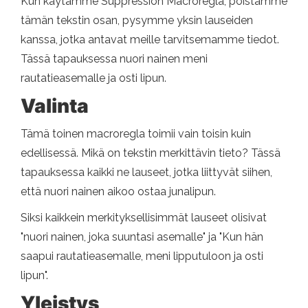
Kun käytämme Suppression Macroregla, poistamme
tämän tekstin osan, pysymme yksin lauseiden
kanssa, jotka antavat meille tarvitsemamme tiedot.
Tässä tapauksessa nuori nainen meni
rautatieasemalle ja osti lipun.
Valinta
Tämä toinen macroregla toimii vain toisin kuin
edellisessä. Mikä on tekstin merkittävin tieto? Tässä
tapauksessa kaikki ne lauseet, jotka liittyvät siihen,
että nuori nainen aikoo ostaa junalipun.
Siksi kaikkein merkityksellisimmät lauseet olisivat
"nuori nainen, joka suuntasi asemalle" ja "Kun hän
saapui rautatieasemalle, meni lipputuloon ja osti
lipun".
Yleistys