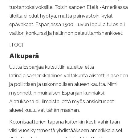
tuotantokaivoksille. Toisin sanoen Etelä -Amerikassa
tiloilla ei ollut hyötyä, mutta päinvastoin, kylät
epävakaat. Espanjassa 1500 -luvun lopulla tulos oli
valtion konkurssi ja hallinnon palauttamishankkeet.
[TOC]
Alkuperä
Uutta Espanjaa kutsuttiin alueille, että
latinalaisamerikkalainen valtakunta alistettiin aseiden
ja poliittisen ja uskonnollisen alueen kautta. Nimi
myönnettiin muinaisen Espanjan kunniaksi:
Ajatuksena oli ilmaista, että myös ansioituneet
alueet kuuluivat tähän maahan.
Kolonisaattorien tapana kuitenkin kesti vähintään
viisi vuosikymmentä yhdistääkseen amerikkalaiset