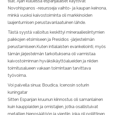
tilat. Ajan kuluessa espanjalaiset käyttivät
Novohispanos -resursseja vaihto- ja kaupan keinona,
minkä vuoksi kaivostoiminta oli markkinoiden
laajentumisen perustavanlaatuinen lähde.
Tästä syystä valloitus keskittyi mineraaliesiintymien
paikkojen etsimiseen ja Presidios -järjestelmän
perustamiseen.Kuten intialaisten evankeliointi, myös
tämän järjestelmän tarkoituksena oli varmistaa
kaivostoiminnan hyväksikäyttöalueiden ja niiden
toimitusalueen vakaan toimintaan tarvittava
työvoima.
Voi palvella sinua: Boudica, Icenosin soturin
kuningatar
Sitten Espanjan kruunun kiinnostus oli samanlainen
kuin kauppiaiden ja omistajien, jotka osallistuivat
metallien hienosäätöön ja vientiin, joka oli poliittinen