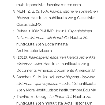
muistiinpanoista: Javerina.mnem.com
MENTZ, B. (S. F.-A.
Kaivoshistoria ja sosiaalinen
historia
. Haettu 21. huhtikuuta 2019 Ciesasista:
Ciesas.Edu.MX
Ruhaa, r. JOMPIKUMPI. (2011).
Espanjalainen
kaivos siirtomaa -aikakaudella
. Haettu 20.
huhtikuuta 2019 Bocaminasta:
Archivocolonial.com
(2012).
Kaivospano espanjan kielellä Amerikka:
siirtomaa -aika
. Haettu 21. huhtikuuta 2019
Documents America: Documents American.Br
Sánchez, S. JA. (2002).
Novohispana -louhinta
siirtomaa -ajan lopussa
. Haettu 20. huhtikuuta
2019 Mora -instituutista: Institutomora.Edu.MX
Treviño, m. (2009).
La Platan tiet
. Haettu 20.
huhtikuuta 2019 minuutista: Acts Historia.On