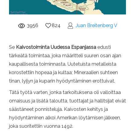
3956
824
Juan Breitenberg V
Se
Kaivostoiminta Uudessa Espanjassa
edusti
tärkeätä toimintaa, joka määritteli suuren osan ajan
kaupallisesta toiminnasta. Uutetuista metalleista
korostettiin hopeaa ja kultaa; Mineraalien suhteen
tinan, lyijyn ja kuparin hyödyntäminen erottuivat.
Tätä työtä varten, jonka tarkoituksena oli valloittaa
omaisuus ja lisätä taloutta, tuottajat ja hallitsijat eivät
säästäneet ponnisteluja. Kaivosten kehitys ja
hyödyntäminen alkoi Amerikan löytämisen jälkeen,
joka suoritettiin vuonna 1492.