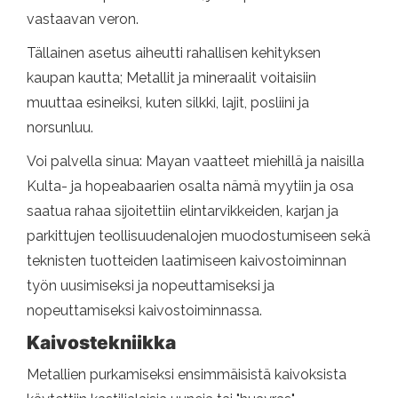
vastaavan veron.
Tällainen asetus aiheutti rahallisen kehityksen
kaupan kautta; Metallit ja mineraalit voitaisiin
muuttaa esineiksi, kuten silkki, lajit, posliini ja
norsunluu.
Voi palvella sinua: Mayan vaatteet miehillä ja naisilla
Kulta- ja hopeabaarien osalta nämä myytiin ja osa
saatua rahaa sijoitettiin elintarvikkeiden, karjan ja
parkittujen teollisuudenalojen muodostumiseen sekä
teknisten tuotteiden laatimiseen kaivostoiminnan
työn uusimiseksi ja nopeuttamiseksi ja
nopeuttamiseksi kaivostoiminnassa.
Kaivostekniikka
Metallien purkamiseksi ensimmäisistä kaivoksista