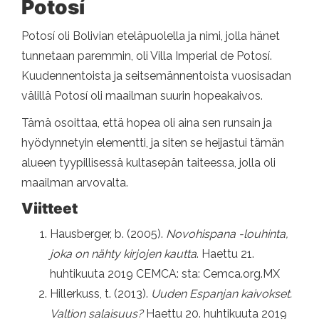
Potosí
Potosí oli Bolivian eteläpuolella ja nimi, jolla hänet
tunnetaan paremmin, oli Villa Imperial de Potosí.
Kuudennentoista ja seitsemännentoista vuosisadan
välillä Potosí oli maailman suurin hopeakaivos.
Tämä osoittaa, että hopea oli aina sen runsain ja
hyödynnetyin elementti, ja siten se heijastui tämän
alueen tyypillisessä kultasepän taiteessa, jolla oli
maailman arvovalta.
Viitteet
Hausberger, b. (2005).
Novohispana -louhinta,
joka on nähty kirjojen kautta
. Haettu 21.
huhtikuuta 2019 CEMCA: sta: Cemca.org.MX
Hillerkuss, t. (2013).
Uuden Espanjan kaivokset.
Valtion salaisuus?
Haettu 20. huhtikuuta 2019