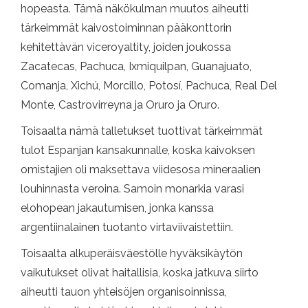
hopeasta. Tämä näkökulman muutos aiheutti
tärkeimmät kaivostoiminnan pääkonttorin
kehitettävän viceroyaltity, joiden joukossa
Zacatecas, Pachuca, Ixmiquilpan, Guanajuato,
Comanja, Xichú, Morcillo, Potosí, Pachuca, Real Del
Monte, Castrovirreyna ja Oruro ja Oruro.
Toisaalta nämä talletukset tuottivat tärkeimmät
tulot Espanjan kansakunnalle, koska kaivoksen
omistajien oli maksettava viidesosa mineraalien
louhinnasta veroina. Samoin monarkia varasi
elohopean jakautumisen, jonka kanssa
argentiinalainen tuotanto virtaviivaistettiin.
Toisaalta alkuperäisväestölle hyväksikäytön
vaikutukset olivat haitallisia, koska jatkuva siirto
aiheutti tauon yhteisöjen organisoinnissa,