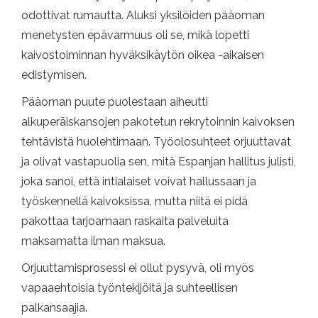
odottivat rumautta. Aluksi yksilöiden pääoman
menetysten epävarmuus oli se, mikä lopetti
kaivostoiminnan hyväksikäytön oikea -aikaisen
edistymisen.
Pääoman puute puolestaan ​​aiheutti
alkuperäiskansojen pakotetun rekrytoinnin kaivoksen
tehtävistä huolehtimaan. Työolosuhteet orjuuttavat
ja olivat vastapuolia sen, mitä Espanjan hallitus julisti,
joka sanoi, että intialaiset voivat hallussaan ja
työskennellä kaivoksissa, mutta niitä ei pidä
pakottaa tarjoamaan raskaita palveluita
maksamatta ilman maksua.
Orjuuttamisprosessi ei ollut pysyvä, oli myös
vapaaehtoisia työntekijöitä ja suhteellisen
palkansaajia.