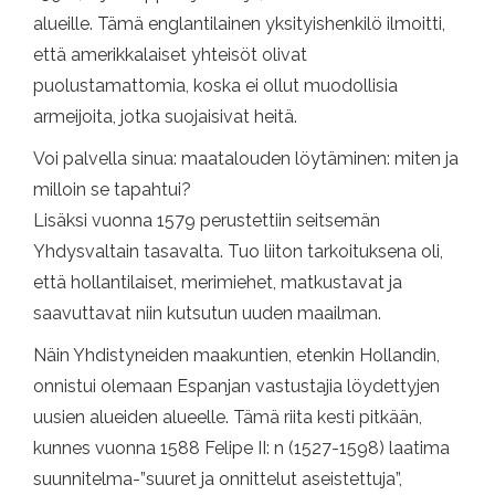
alueille. Tämä englantilainen yksityishenkilö ilmoitti,
että amerikkalaiset yhteisöt olivat
puolustamattomia, koska ei ollut muodollisia
armeijoita, jotka suojaisivat heitä.
Voi palvella sinua: maatalouden löytäminen: miten ja
milloin se tapahtui?
Lisäksi vuonna 1579 perustettiin seitsemän
Yhdysvaltain tasavalta. Tuo liiton tarkoituksena oli,
että hollantilaiset, merimiehet, matkustavat ja
saavuttavat niin kutsutun uuden maailman.
Näin Yhdistyneiden maakuntien, etenkin Hollandin,
onnistui olemaan Espanjan vastustajia löydettyjen
uusien alueiden alueelle. Tämä riita kesti pitkään,
kunnes vuonna 1588 Felipe II: n (1527-1598) laatima
suunnitelma-”suuret ja onnittelut aseistettuja”,