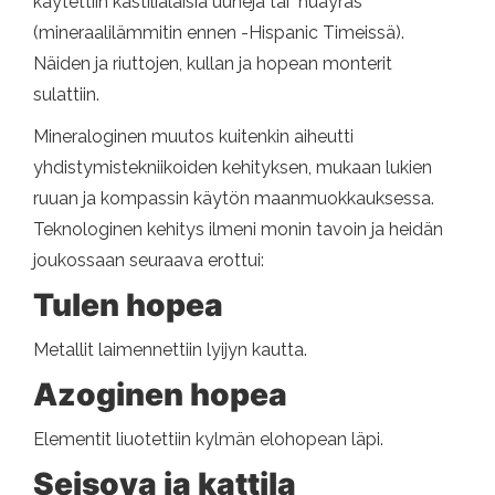
käytettiin kastilialaisia ​​uuneja tai "huayras"
(mineraalilämmitin ennen -Hispanic Timeissä).
Näiden ja riuttojen, kullan ja hopean monterit
sulattiin.
Mineraloginen muutos kuitenkin aiheutti
yhdistymistekniikoiden kehityksen, mukaan lukien
ruuan ja kompassin käytön maanmuokkauksessa.
Teknologinen kehitys ilmeni monin tavoin ja heidän
joukossaan seuraava erottui:
Tulen hopea
Metallit laimennettiin lyijyn kautta.
Azoginen hopea
Elementit liuotettiin kylmän elohopean läpi.
Seisova ja kattila