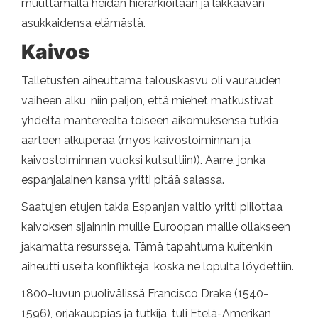
muuttamalla heidän hierarkioitaan ja lakkaavan
asukkaidensa elämästä.
Kaivos
Talletusten aiheuttama talouskasvu oli vaurauden
vaiheen alku, niin paljon, että miehet matkustivat
yhdeltä mantereelta toiseen aikomuksensa tutkia
aarteen alkuperää (myös kaivostoiminnan ja
kaivostoiminnan vuoksi kutsuttiin)). Aarre, jonka
espanjalainen kansa yritti pitää salassa.
Saatujen etujen takia Espanjan valtio yritti piilottaa
kaivoksen sijainnin muille Euroopan maille ollakseen
jakamatta resursseja. Tämä tapahtuma kuitenkin
aiheutti useita konflikteja, koska ne lopulta löydettiin.
1800-luvun puolivälissä Francisco Drake (1540-
1596), orjakauppias ja tutkija, tuli Etelä-Amerikan