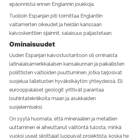
epäonnistui ennen Englannin joukkoja.
Tuolloin Espanjan piti toimittaa Englantiin
valtamerten oikeudet ja heidän kanssaan
kaivoskenttien sijainnit, salaisuus paljastetaan.
Ominaisuudet
Uuden Espanjan kaivostuotantoon oli ominaista
latinalaisamerikkalaisen kansakunnan ja paikallisten
poliittisten valtioiden puuttuminen, jotka tarjosivat
suojelua talletusten hyväksikäytön yhteydessä. Eli
eurooppalaiset geologit yrittivät parantaa
louhintatekniikoita maan ja asukkaiden
suojelemiseksi.
On syytä huomata, että mineraalien ja metallien
uuttaminen ei aiheuttanut välitöntä tulosta, minkä
vuoksi useat sijoittajat luopuivat projektista, koska he