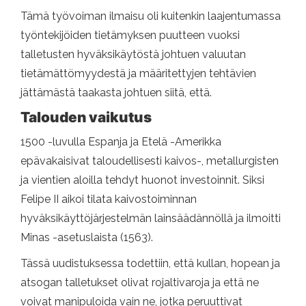
Tämä työvoiman ilmaisu oli kuitenkin laajentumassa
työntekijöiden tietämyksen puutteen vuoksi
talletusten hyväksikäytöstä johtuen valuutan
tietämättömyydestä ja määritettyjen tehtävien
jättämästä taakasta johtuen siitä, että.
Talouden vaikutus
1500 -luvulla Espanja ja Etelä -Amerikka
epävakaisivat taloudellisesti kaivos-, metallurgisten
ja vientien aloilla tehdyt huonot investoinnit. Siksi
Felipe II aikoi tilata kaivostoiminnan
hyväksikäyttöjärjestelmän lainsäädännöllä ja ilmoitti
Minas -asetuslaista (1563).
Tässä uudistuksessa todettiin, että kullan, hopean ja
atsogan talletukset olivat rojaltivaroja ja että ne
voivat manipuloida vain ne, jotka peruuttivat