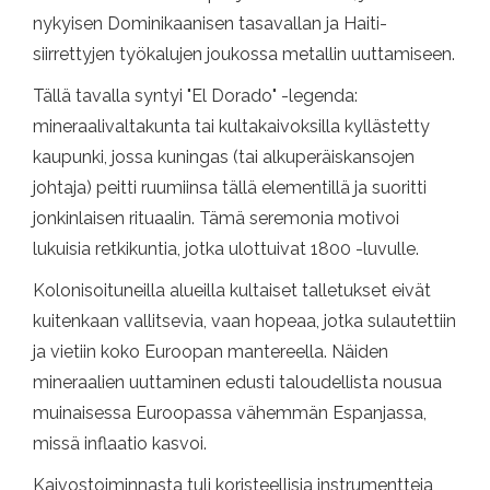
nykyisen Dominikaanisen tasavallan ja Haiti-
siirrettyjen työkalujen joukossa metallin uuttamiseen.
Tällä tavalla syntyi "El Dorado" -legenda:
mineraalivaltakunta tai kultakaivoksilla kyllästetty
kaupunki, jossa kuningas (tai alkuperäiskansojen
johtaja) peitti ruumiinsa tällä elementillä ja suoritti
jonkinlaisen rituaalin. Tämä seremonia motivoi
lukuisia retkikuntia, jotka ulottuivat 1800 -luvulle.
Kolonisoituneilla alueilla kultaiset talletukset eivät
kuitenkaan vallitsevia, vaan hopeaa, jotka sulautettiin
ja vietiin koko Euroopan mantereella. Näiden
mineraalien uuttaminen edusti taloudellista nousua
muinaisessa Euroopassa vähemmän Espanjassa,
missä inflaatio kasvoi.
Kaivostoiminnasta tuli koristeellisia instrumentteja