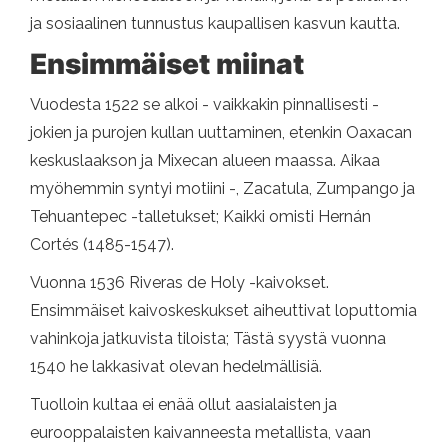
ja sosiaalinen tunnustus kaupallisen kasvun kautta.
Ensimmäiset miinat
Vuodesta 1522 se alkoi - vaikkakin pinnallisesti -
jokien ja purojen kullan uuttaminen, etenkin Oaxacan
keskuslaakson ja Mixecan alueen maassa. Aikaa
myöhemmin syntyi motiini -, Zacatula, Zumpango ja
Tehuantepec -talletukset; Kaikki omisti Hernán
Cortés (1485-1547).
Vuonna 1536 Riveras de Holy -kaivokset.
Ensimmäiset kaivoskeskukset aiheuttivat loputtomia
vahinkoja jatkuvista tiloista; Tästä syystä vuonna
1540 he lakkasivat olevan hedelmällisiä.
Tuolloin kultaa ei enää ollut aasialaisten ja
eurooppalaisten kaivanneesta metallista, vaan