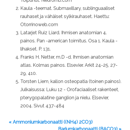
Toipunut: Neurorhb.com
Kaula -teemat. Submaxillary, sublinguaaliset
rauhaset ja vähäiset sylkirauhaset. Haettu:
Otorrinoweb.com
Latarjet Ruiz Liard. Ihmisen anatomian 4.
painos. Pan -american toimitus. Osa 1. Kaula -
lihakset. P. 131.
Franks H. Netter, m.D -d. Ihmisen anatomian
atlas. Kolmas painos. Elsevier. Arkit 24-25, 27-
29, 410.
Torsten Liem, kallon osteopatia (toinen painos).
Julkaisussa: Luku 12 - Orofaciaaliset rakenteet,
pterygopalatine ganglion ja nielu. Elsevier,
2004. Sivut 437-484
« Ammoniumkarbonaatti ((NH4) 2CO3)
Bariumkarbonaatti (BACO3) »