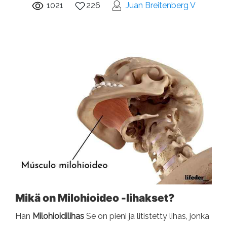
1021
226
Juan Breitenberg V
Mikä on Milohioideo -lihakset?
Hän
Milohioidilihas
Se on pieni ja litistetty lihas, jonka