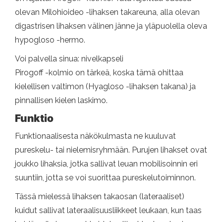
olevan Milohioideo -lihaksen takareuna, alla olevan
digastrisen lihaksen välinen jänne ja yläpuolella oleva
hypogloso -hermo.
Voi palvella sinua: nivelkapseli
Pirogoff -kolmio on tärkeä, koska tämä ohittaa
kielellisen valtimon (Hyagloso -lihaksen takana) ja
pinnallisen kielen laskimo.
Funktio
Funktionaalisesta näkökulmasta ne kuuluvat
pureskelu- tai nielemisryhmään. Purujen lihakset ovat
joukko lihaksia, jotka sallivat leuan mobilisoinnin eri
suuntiin, jotta se voi suorittaa pureskelutoiminnon.
Tässä mielessä lihaksen takaosan (lateraaliset)
kuidut sallivat lateraalisuusliikkeet leukaan, kun taas