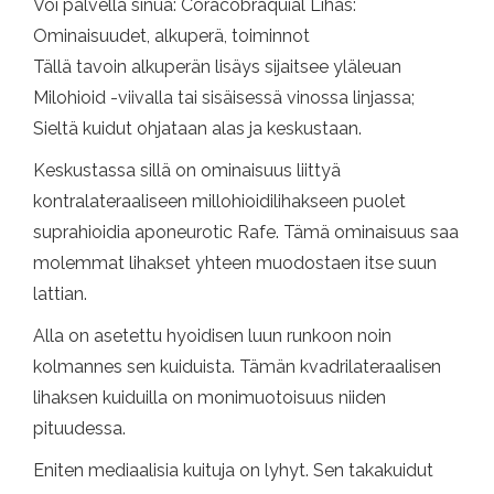
Voi palvella sinua: Coracobraquial Lihas:
Ominaisuudet, alkuperä, toiminnot
Tällä tavoin alkuperän lisäys sijaitsee yläleuan
Milohioid -viivalla tai sisäisessä vinossa linjassa;
Sieltä kuidut ohjataan alas ja keskustaan.
Keskustassa sillä on ominaisuus liittyä
kontralateraaliseen millohioidilihakseen puolet
suprahioidia aponeurotic Rafe. Tämä ominaisuus saa
molemmat lihakset yhteen muodostaen itse suun
lattian.
Alla on asetettu hyoidisen luun runkoon noin
kolmannes sen kuiduista. Tämän kvadrilateraalisen
lihaksen kuiduilla on monimuotoisuus niiden
pituudessa.
Eniten mediaalisia kuituja on lyhyt. Sen takakuidut