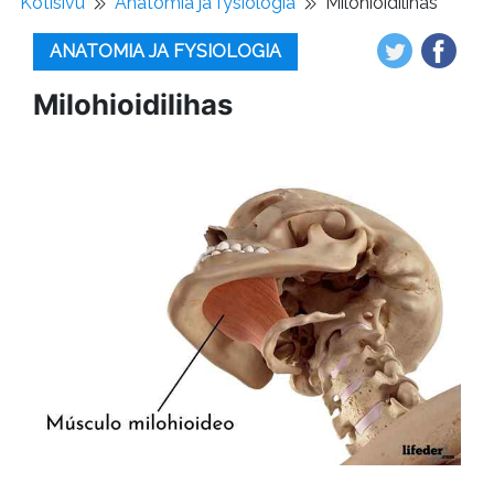
Kotisivu
Anatomia ja fysiologia
Milohioidilihas
ANATOMIA JA FYSIOLOGIA
Milohioidilihas