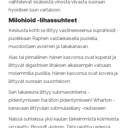
vaihtelevat sisäisestä vinosta viivasta suoraan
hyoidisen luun vartaloon.
Milohioid -lihassuhteet
Keskusta kohti se liittyy vastineeseensa suprahioidi -
puolikkaan Raphen vastakkaisella puolella,
muodostaen avoimen ja takakanavan.
Alas tai pinnallinen, hänen kasvonsa ovat kuperat ja
liittyvät digastrisen lihaksen aikaisempiin vatsaan
molemmilla puolilla. Hänen kasvonsa ovat kovera ja
liittyvät suoraan suuonteloon.
Sen takareuna liittyy submaxointerna -
pidentymiseen (tai liiton pidentymiseen) Wharton -
kanavaan liittyvään submulaxillary -rauhaseen.
Näissä suhteissa yksi kaulan tärkeimmistä kolmioista
on rajattu: Pirogoff -kolmio. Tätä rajoittuu edessä