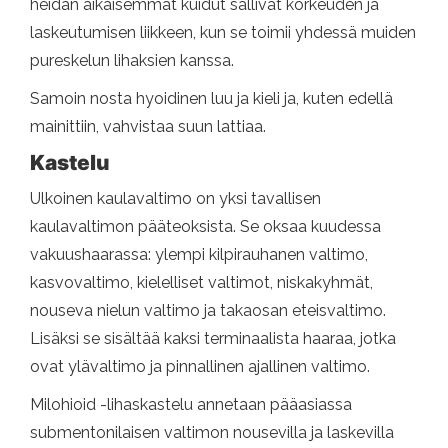
heidän aikaisemmat kuidut sallivat korkeuden ja
laskeutumisen liikkeen, kun se toimii yhdessä muiden
pureskelun lihaksien kanssa.
Samoin nosta hyoidinen luu ja kieli ja, kuten edellä
mainittiin, vahvistaa suun lattiaa.
Kastelu
Ulkoinen kaulavaltimo on yksi tavallisen
kaulavaltimon pääteoksista. Se oksaa kuudessa
vakuushaarassa: ylempi kilpirauhanen valtimo,
kasvovaltimo, kielelliset valtimot, niskakyhmät,
nouseva nielun valtimo ja takaosan eteisvaltimo.
Lisäksi se sisältää kaksi terminaalista haaraa, jotka
ovat ylävaltimo ja pinnallinen ajallinen valtimo.
Milohioid -lihaskastelu annetaan pääasiassa
submentonilaisen valtimon nousevilla ja laskevilla