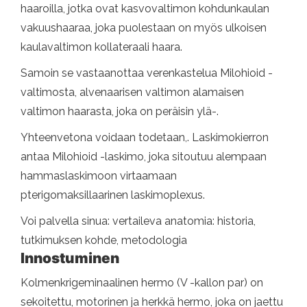
haaroilla, jotka ovat kasvovaltimon kohdunkaulan
vakuushaaraa, joka puolestaan ​​on myös ulkoisen
kaulavaltimon kollateraali haara.
Samoin se vastaanottaa verenkastelua Milohioid -
valtimosta, alvenaarisen valtimon alamaisen
valtimon haarasta, joka on peräisin ylä-.
Yhteenvetona voidaan todetaan,. Laskimokierron
antaa Milohioid -laskimo, joka sitoutuu alempaan
hammaslaskimoon virtaamaan
pterigomaksillaarinen laskimoplexus.
Voi palvella sinua: vertaileva anatomia: historia,
tutkimuksen kohde, metodologia
Innostuminen
Kolmenkrigeminaalinen hermo (V -kallon par) on
sekoitettu, motorinen ja herkkä hermo, joka on jaettu