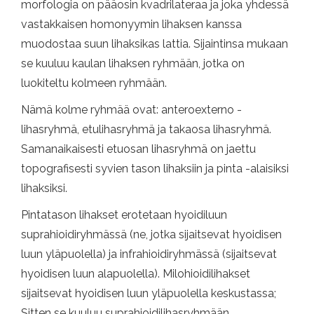
morfologia on pääosin kvadrilateraa ja joka yhdessä
vastakkaisen homonyymin lihaksen kanssa
muodostaa suun lihaksikas lattia. Sijaintinsa mukaan
se kuuluu kaulan lihaksen ryhmään, jotka on
luokiteltu kolmeen ryhmään.
Nämä kolme ryhmää ovat: anteroexterno -
lihasryhmä, etulihasryhmä ja takaosa lihasryhmä.
Samanaikaisesti etuosan lihasryhmä on jaettu
topografisesti syvien tason lihaksiin ja pinta -alaisiksi
lihaksiksi.
Pintatason lihakset erotetaan hyoidiluun
suprahioidiryhmässä (ne, jotka sijaitsevat hyoidisen
luun yläpuolella) ja infrahioidiryhmässä (sijaitsevat
hyoidisen luun alapuolella). Milohioidilihakset
sijaitsevat hyoidisen luun yläpuolella keskustassa;
Sitten se kuuluu suprahioidilihasryhmään.