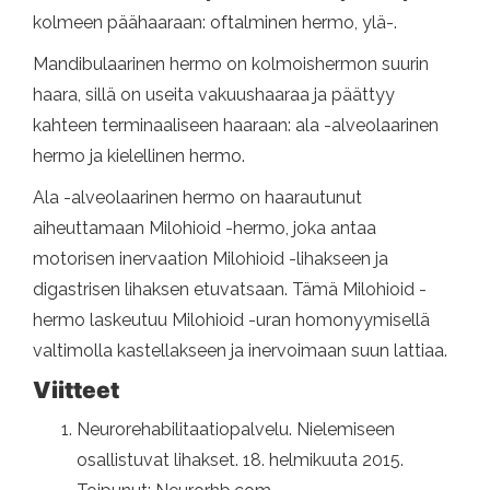
kolmeen päähaaraan: oftalminen hermo, ylä-.
Mandibulaarinen hermo on kolmoishermon suurin
haara, sillä on useita vakuushaaraa ja päättyy
kahteen terminaaliseen haaraan: ala -alveolaarinen
hermo ja kielellinen hermo.
Ala -alveolaarinen hermo on haarautunut
aiheuttamaan Milohioid -hermo, joka antaa
motorisen inervaation Milohioid -lihakseen ja
digastrisen lihaksen etuvatsaan. Tämä Milohioid -
hermo laskeutuu Milohioid -uran homonyymisellä
valtimolla kastellakseen ja inervoimaan suun lattiaa.
Viitteet
Neurorehabilitaatiopalvelu. Nielemiseen
osallistuvat lihakset. 18. helmikuuta 2015.