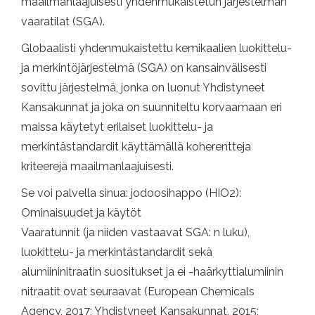
maailmanlaajuisesti yhdenmukaistetun järjestelmän
vaaratilat (SGA).
Globaalisti yhdenmukaistettu kemikaalien luokittelu-
ja merkintöjärjestelmä (SGA) on kansainvälisesti
sovittu järjestelmä, jonka on luonut Yhdistyneet
Kansakunnat ja joka on suunniteltu korvaamaan eri
maissa käytetyt erilaiset luokittelu- ja
merkintästandardit käyttämällä koherentteja
kriteerejä maailmanlaajuisesti.
Se voi palvella sinua: jodoosihappo (HIO2):
Ominaisuudet ja käytöt
Vaaratunnit (ja niiden vastaavat SGA: n luku),
luokittelu- ja merkintästandardit sekä
alumiininitraatin suositukset ja ei -haärkyttialumiinin
nitraatit ovat seuraavat (European Chemicals
Agency, 2017; Yhdistyneet Kansakunnat, 2015;