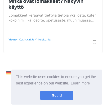
Mitkä ovat lomakkeet? Näkyvin
käyttö
Lomakkeet keräävät tiettyjä tietoja yksilöstä, kuten
koko nimi, ikä, osoite, opetusaste, muun muassa...
Yleinen Kulttuuri Ja Yhteiskunta
This website uses cookies to ensure you get the
best experience on our website.
Learn more
2026 ©
Learnaboutworld
Got it!
Kaikki kategoriat
Sivusto ihmisille, jotka haluavat tietää enemmän