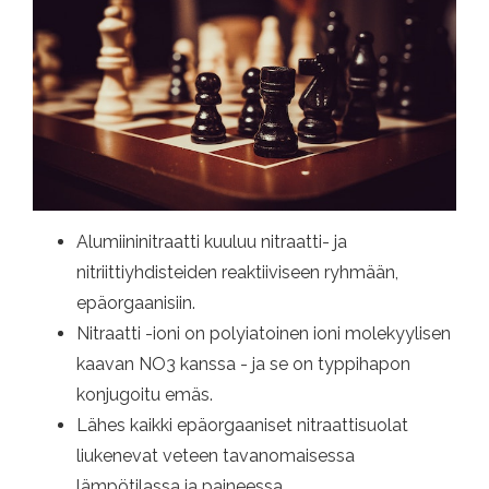
Alumiininitraatti kuuluu nitraatti- ja
nitriittiyhdisteiden reaktiiviseen ryhmään,
epäorgaanisiin.
Nitraatti -ioni on polyiatoinen ioni molekyylisen
kaavan NO3 kanssa - ja se on typpihapon
konjugoitu emäs.
Lähes kaikki epäorgaaniset nitraattisuolat
liukenevat veteen tavanomaisessa
lämpötilassa ja paineessa.