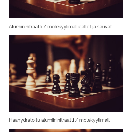
Alumiininitraatti / molekyylimallipallot ja sauvat
Haahydratoitu alumiininitraatti / molekyylimalli