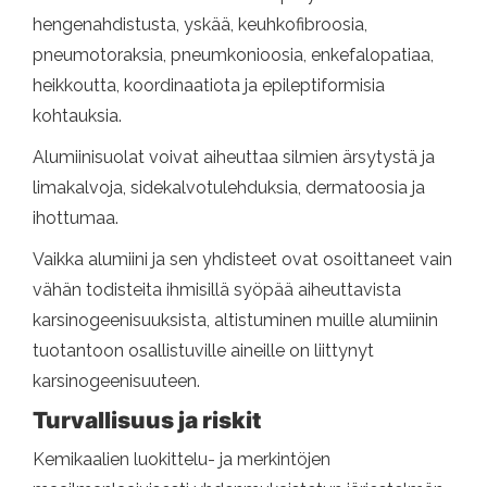
hengenahdistusta, yskää, keuhkofibroosia,
pneumotoraksia, pneumkonioosia, enkefalopatiaa,
heikkoutta, koordinaatiota ja epileptiformisia
kohtauksia.
Alumiinisuolat voivat aiheuttaa silmien ärsytystä ja
limakalvoja, sidekalvotulehduksia, dermatoosia ja
ihottumaa.
Vaikka alumiini ja sen yhdisteet ovat osoittaneet vain
vähän todisteita ihmisillä syöpää aiheuttavista
karsinogeenisuuksista, altistuminen muille alumiinin
tuotantoon osallistuville aineille on liittynyt
karsinogeenisuuteen.
Turvallisuus ja riskit
Kemikaalien luokittelu- ja merkintöjen