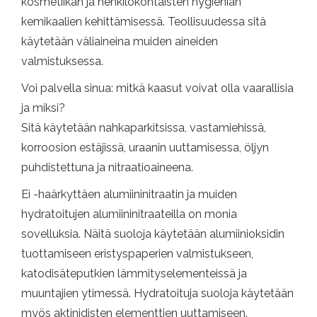
kosmetiikan ja henkilökohtaisten hygienian
kemikaalien kehittämisessä. Teollisuudessa sitä
käytetään väliaineina muiden aineiden
valmistuksessa.
Voi palvella sinua: mitkä kaasut voivat olla vaarallisia
ja miksi?
Sitä käytetään nahkaparkitsissa, vastamiehissä,
korroosion estäjissä, uraanin uuttamisessa, öljyn
puhdistettuna ja nitraatioaineena.
Ei -haärkyttäen alumiininitraatin ja muiden
hydratoitujen alumiininitraateilla on monia
sovelluksia. Näitä suoloja käytetään alumiinioksidin
tuottamiseen eristyspaperien valmistukseen,
katodisäteputkien lämmityselementeissä ja
muuntajien ytimessä. Hydratoituja suoloja käytetään
myös aktinidisten elementtien uuttamiseen.