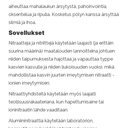
aiheuttaa mahalaukun ärsytystä, pahoinvointia,
oksentelua ja ripulia. Kosketus pölyn kanssa ärsyttää
silmiä ja ihoa.
Sovellukset
Nitraatteja ja nitriittejä käytetään laajasti (ja erittäin
suurina määrinä) maatalouden lannoitteina johtuen
niiden taipumuksesta hajottaa ja vapauttaa typpe
kasvien kasvulle ja niiden liukoisuuden vuoksi, mikä
mahdollistaa kasvin juurten imeytymisen nitraatti -
ionien imeytymisen.
Nitraattiyhdisteitä käytetään myös laajalti
teollisuusrakaateriana, kun hapettumisaine tai
ioninitraatin lähde vaaditaan.
Alumiininitraattia käytetään laboratorion,