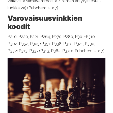
vakavista silmävammoista / silmän ärsytyksestä -
luokka 2a] (Pubchem, 2017).
Varovaisuusvinkkien
koodit
P210, P220, P221, P264, P270, P280, P301+P310,
P302+P352, P305+P351+P338, P310, P321, P330,
P332+P313, P337+P313, P362, P370+ Pubchem, 2017).