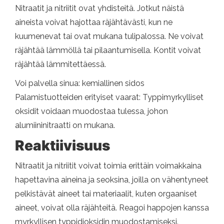
Nitraatit ja nitriitit ovat yhdisteitä. Jotkut näistä
aineista voivat hajottaa räjähtävästi, kun ne
kuumenevat tai ovat mukana tulipalossa. Ne voivat
räjähtää lämmöllä tai pilaantumisella. Kontit voivat
räjähtää lämmitettäessä.
Voi palvella sinua: kemiallinen sidos
Palamistuotteiden erityiset vaarat: Typpimyrkylliset
oksidit voidaan muodostaa tulessa, johon
alumiininitraatti on mukana.
Reaktiivisuus
Nitraatit ja nitriitit voivat toimia erittäin voimakkaina
hapettavina aineina ja seoksina, joilla on vähentyneet
pelkistävät aineet tai materiaalit, kuten orgaaniset
aineet, voivat olla räjähteitä. Reagoi happojen kanssa
myrkyllisen typpidioksidin muodostamiseksi.