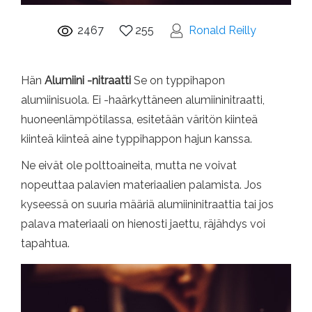
2467
255
Ronald Reilly
Hän
Alumiini -nitraatti
Se on typpihapon
alumiinisuola. Ei -haärkyttäneen alumiininitraatti,
huoneenlämpötilassa, esitetään väritön kiinteä
kiinteä kiinteä aine typpihappon hajun kanssa.
Ne eivät ole polttoaineita, mutta ne voivat
nopeuttaa palavien materiaalien palamista. Jos
kyseessä on suuria määriä alumiininitraattia tai jos
palava materiaali on hienosti jaettu, räjähdys voi
tapahtua.