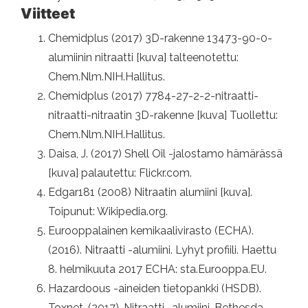
Viitteet
Chemidplus (2017) 3D-rakenne 13473-90-0-
alumiinin nitraatti [kuva] talteenotettu:
Chem.Nlm.NIH.Hallitus.
Chemidplus (2017) 7784-27-2-2-nitraatti-
nitraatti-nitraatin 3D-rakenne [kuva] Tuollettu:
Chem.Nlm.NIH.Hallitus.
Daisa, J. (2017) Shell Oil -jalostamo hämärässä
[kuva] palautettu: Flickr.com.
Edgar181 (2008) Nitraatin alumiini [kuva].
Toipunut: Wikipedia.org.
Eurooppalainen kemikaalivirasto (ECHA).
(2016). Nitraatti -alumiini. Lyhyt profiili. Haettu
8. helmikuuta 2017 ECHA: sta.Eurooppa.EU.
Hazardoous -aineiden tietopankki (HSDB).
Toxnet. (2017). Nitraatti -alumiini. Bethesda,