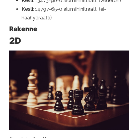
Kesti
: 13473-90-0 alumiininitraatti (vedetön)
Kesti
: 14797-65-0 alumiininitraatti (ei-
haahydraatti)
Rakenne
2D