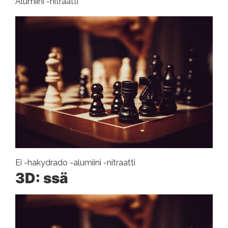
Alumiini -nitraatti
Ei -hakydrado -alumiini -nitraatti
3D: ssä