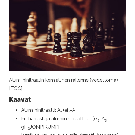
Alumiininitraatin kemiallinen rakenne (vedettömä)
[TOC]
Kaavat
Alumiininitraatti: Al (ei
-A
3
3
Ei -harrastaja alumiininitraatti: at (ei
-A
·
3
3
9H
JOMPIKUMPI
2