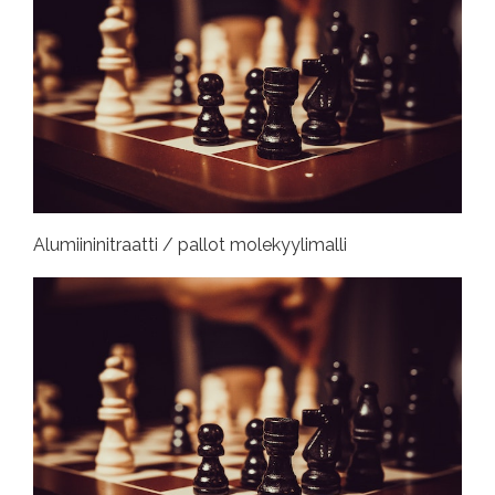
Alumiininitraatti / pallot molekyylimalli