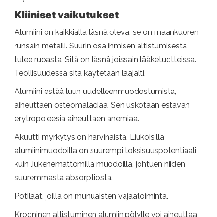
Kliiniset vaikutukset
Alumiini on kaikkialla läsnä oleva, se on maankuoren
runsain metalli. Suurin osa ihmisen altistumisesta
tulee ruoasta. Sitä on läsnä joissain lääketuotteissa.
Teollisuudessa sitä käytetään laajalti.
Alumiini estää luun uudelleenmuodostumista,
aiheuttaen osteomalaciaa. Sen uskotaan estävän
erytropoieesia aiheuttaen anemiaa.
Akuutti myrkytys on harvinaista. Liukoisilla
alumiinimuodoilla on suurempi toksisuuspotentiaali
kuin liukenemattomilla muodoilla, johtuen niiden
suuremmasta absorptiosta.
Potilaat, joilla on munuaisten vajaatoiminta.
Krooninen altistuminen alumiinipölylle voi aiheuttaa