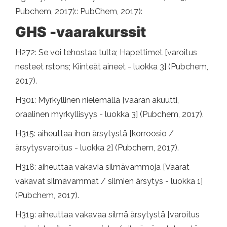
Pubchem, 2017):: PubChem, 2017):
GHS -vaarakurssit
H272: Se voi tehostaa tulta; Hapettimet [varoitus
nesteet rstons; Kiinteät aineet - luokka 3] (Pubchem,
2017).
H301: Myrkyllinen nielemällä [vaaran akuutti,
oraalinen myrkyllisyys - luokka 3] (Pubchem, 2017).
H315: aiheuttaa ihon ärsytystä [korroosio /
ärsytysvaroitus - luokka 2] (Pubchem, 2017).
H318: aiheuttaa vakavia silmävammoja [Vaarat
vakavat silmävammat / silmien ärsytys - luokka 1]
(Pubchem, 2017).
H319: aiheuttaa vakavaa silmä ärsytystä [varoitus