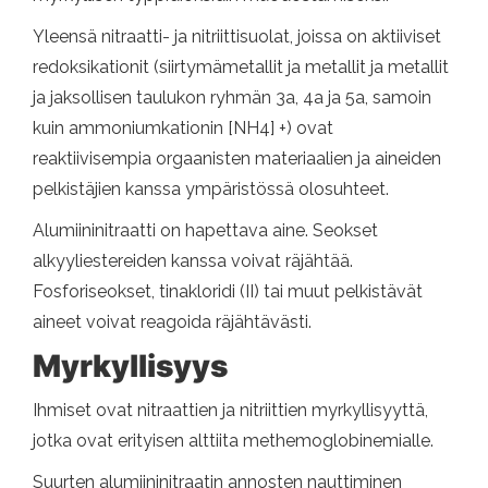
Yleensä nitraatti- ja nitriittisuolat, joissa on aktiiviset
redoksikationit (siirtymämetallit ja metallit ja metallit
ja jaksollisen taulukon ryhmän 3a, 4a ja 5a, samoin
kuin ammoniumkationin [NH4] +) ovat
reaktiivisempia orgaanisten materiaalien ja aineiden
pelkistäjien kanssa ympäristössä olosuhteet.
Alumiininitraatti on hapettava aine. Seokset
alkyyliestereiden kanssa voivat räjähtää.
Fosforiseokset, tinakloridi (II) tai muut pelkistävät
aineet voivat reagoida räjähtävästi.
Myrkyllisyys
Ihmiset ovat nitraattien ja nitriittien myrkyllisyyttä,
jotka ovat erityisen alttiita methemoglobinemialle.
Suurten alumiininitraatin annosten nauttiminen