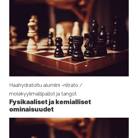
Haahydratoitu alumiini -nitrato /
molekyylimallipallot ja tangot
Fysikaaliset ja kemialliset
ominaisuudet