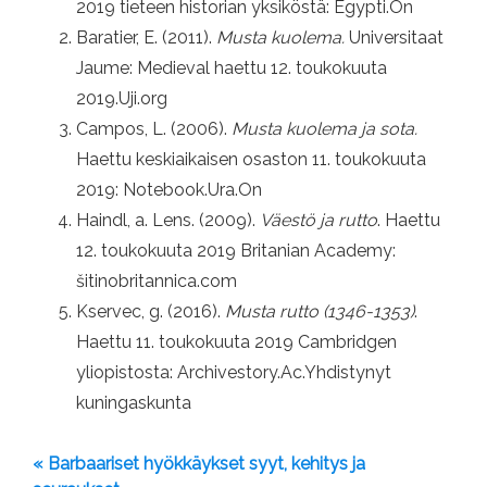
2019 tieteen historian yksiköstä: Egypti.On
Baratier, E. (2011).
Musta kuolema.
Universitaat
Jaume: Medieval haettu 12. toukokuuta
2019.Uji.org
Campos, L. (2006).
Musta kuolema ja sota.
Haettu keskiaikaisen osaston 11. toukokuuta
2019: Notebook.Ura.On
Haindl, a. Lens. (2009).
Väestö ja rutto
. Haettu
12. toukokuuta 2019 Britanian Academy:
šitinobritannica.com
Kservec, g. (2016).
Musta rutto (1346-1353)
.
Haettu 11. toukokuuta 2019 Cambridgen
yliopistosta: Archivestory.Ac.Yhdistynyt
kuningaskunta
« Barbaariset hyökkäykset syyt, kehitys ja