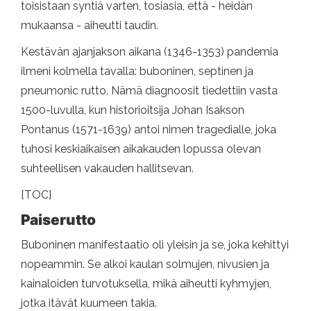
toisistaan ​​syntiä varten, tosiasia, että - heidän
mukaansa - aiheutti taudin.
Kestävän ajanjakson aikana (1346-1353) pandemia
ilmeni kolmella tavalla: buboninen, septinen ja
pneumonic rutto. Nämä diagnoosit tiedettiin vasta
1500-luvulla, kun historioitsija Johan Isakson
Pontanus (1571-1639) antoi nimen tragedialle, joka
tuhosi keskiaikaisen aikakauden lopussa olevan
suhteellisen vakauden hallitsevan.
[TOC]
Paiserutto
Buboninen manifestaatio oli yleisin ja se, joka kehittyi
nopeammin. Se alkoi kaulan solmujen, nivusien ja
kainaloiden turvotuksella, mikä aiheutti kyhmyjen,
jotka itävät kuumeen takia.