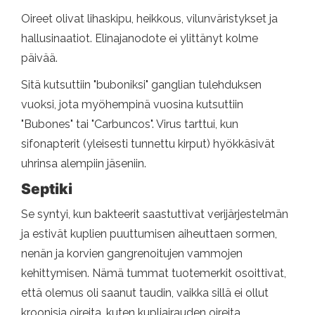
Oireet olivat lihaskipu, heikkous, vilunväristykset ja
hallusinaatiot. Elinajanodote ei ylittänyt kolme
päivää.
Sitä kutsuttiin "buboniksi" ganglian tulehduksen
vuoksi, jota myöhempinä vuosina kutsuttiin
"Bubones" tai "Carbuncos". Virus tarttui, kun
sifonapterit (yleisesti tunnettu kirput) hyökkäsivät
uhrinsa alempiin jäseniin.
Septiki
Se syntyi, kun bakteerit saastuttivat verijärjestelmän
ja estivät kuplien puuttumisen aiheuttaen sormen,
nenän ja korvien gangrenoitujen vammojen
kehittymisen. Nämä tummat tuotemerkit osoittivat,
että olemus oli saanut taudin, vaikka sillä ei ollut
kroonisia oireita, kuten kupliairauden oireita.