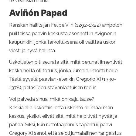
terveellisiä miehiä.
Aviñón Papad
Ranskan hallitsijan Felipe V: n (1292-1322) ampolon
puitteissa paavin keskusta asennettiin Avignonin
kaupunkiin, jonka tarkoituksena oli välittää uskon
viesti ja hyvä hallinta.
Uskollisten piti seurata sitä, mitä perunat ilmentivät,
koska heillä oli totuus, jonka Jumala ilmoitti heille.
Tästä syystä paavian-etenkin Gregorio XI (1330-
1378), pelasi perustavanlaatuisen roolin.
Voi palvella sinua: mikä on kalju lause?
Keskiajalla uskottiin, että uskonto oli maailman
keskus, yksilöt elivät sitä, mitä he pitivät hyvää ja
pahaa. Siksi, kun ruttolaajennus tapahtui, paavi
Gregory XI sanoi, että se oli jumalallinen rangaistus