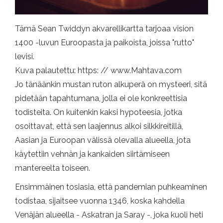
Tämä Sean Twiddyn akvarellikartta tarjoaa vision
1400 -luvun Euroopasta ja paikoista, joissa "rutto"
levisi.
Kuva palautettu: https: // www.Mahtava.com
Jo tänäänkin mustan ruton alkuperä on mysteeri, sitä
pidetään tapahtumana, jolla ei ole konkreettisia
todisteita. On kuitenkin kaksi hypoteesia, jotka
osoittavat, että sen laajennus alkoi silkkireitillä,
Aasian ja Euroopan välissä olevalla alueella, jota
käytettiin vehnän ja kankaiden siirtämiseen
mantereelta toiseen.
Ensimmäinen tosiasia, että pandemian puhkeaminen
todistaa, sijaitsee vuonna 1346, koska kahdella
Venäjän alueella - Askatran ja Saray -, joka kuoli heti