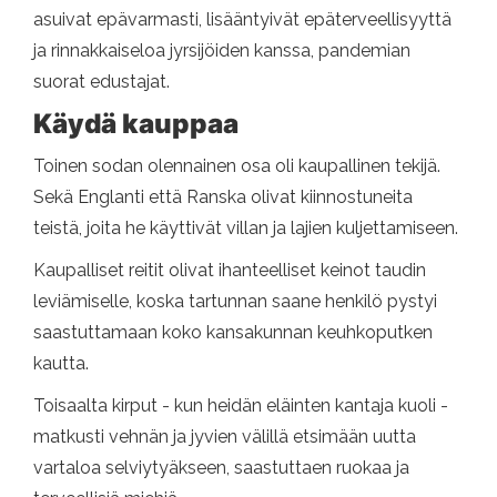
asuivat epävarmasti, lisääntyivät epäterveellisyyttä
ja rinnakkaiseloa jyrsijöiden kanssa, pandemian
suorat edustajat.
Käydä kauppaa
Toinen sodan olennainen osa oli kaupallinen tekijä.
Sekä Englanti että Ranska olivat kiinnostuneita
teistä, joita he käyttivät villan ja lajien kuljettamiseen.
Kaupalliset reitit olivat ihanteelliset keinot taudin
leviämiselle, koska tartunnan saane henkilö pystyi
saastuttamaan koko kansakunnan keuhkoputken
kautta.
Toisaalta kirput - kun heidän eläinten kantaja kuoli -
matkusti vehnän ja jyvien välillä etsimään uutta
vartaloa selviytyäkseen, saastuttaen ruokaa ja