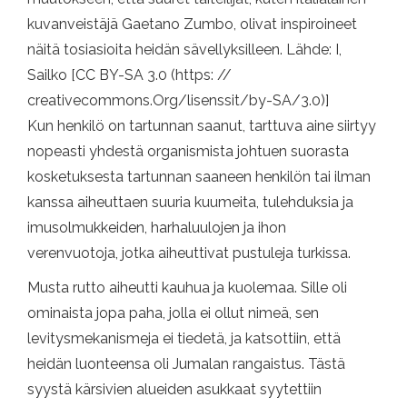
kuvanveistäjä Gaetano Zumbo, olivat inspiroineet
näitä tosiasioita heidän sävellyksilleen. Lähde: I,
Sailko [CC BY-SA 3.0 (https: //
creativecommons.Org/lisenssit/by-SA/3.0)]
Kun henkilö on tartunnan saanut, tarttuva aine siirtyy
nopeasti yhdestä organismista johtuen suorasta
kosketuksesta tartunnan saaneen henkilön tai ilman
kanssa aiheuttaen suuria kuumeita, tulehduksia ja
imusolmukkeiden, harhaluulojen ja ihon
verenvuotoja, jotka aiheuttivat pustuleja turkissa.
Musta rutto aiheutti kauhua ja kuolemaa. Sille oli
ominaista jopa paha, jolla ei ollut nimeä, sen
levitysmekanismeja ei tiedetä, ja katsottiin, että
heidän luonteensa oli Jumalan rangaistus. Tästä
syystä kärsivien alueiden asukkaat syytettiin