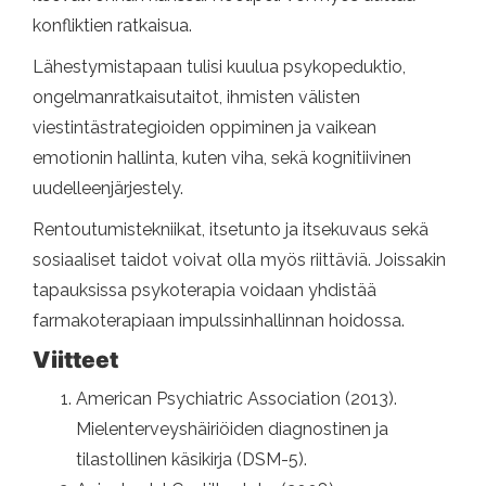
konfliktien ratkaisua.
Lähestymistapaan tulisi kuulua psykopeduktio,
ongelmanratkaisutaitot, ihmisten välisten
viestintästrategioiden oppiminen ja vaikean
emotionin hallinta, kuten viha, sekä kognitiivinen
uudelleenjärjestely.
Rentoutumistekniikat, itsetunto ja itsekuvaus sekä
sosiaaliset taidot voivat olla myös riittäviä. Joissakin
tapauksissa psykoterapia voidaan yhdistää
farmakoterapiaan impulssinhallinnan hoidossa.
Viitteet
American Psychiatric Association (2013).
Mielenterveyshäiriöiden diagnostinen ja
tilastollinen käsikirja (DSM-5).