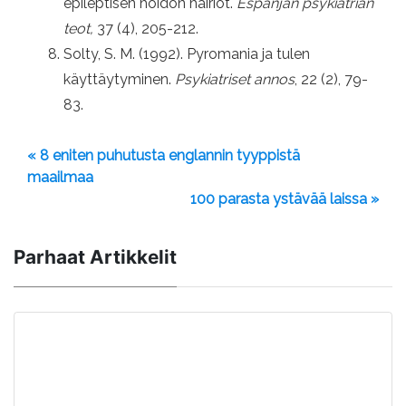
epileptisen hoidon häiriöt.
Espanjan psykiatrian
teot,
37 (4), 205-212.
Solty, S. M. (1992). Pyromania ja tulen
käyttäytyminen.
Psykiatriset annos
, 22 (2), 79-
83.
« 8 eniten puhutusta englannin tyyppistä
maailmaa
100 parasta ystävää laissa »
Parhaat Artikkelit