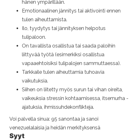
hänen ympärillään.
Emotionaalinen jännitys tai aktivointi ennen
tulen aiheuttamista.
Ilo, tyydytys tai jännityksen helpotus
tulipaloon.
On tavallista osallistua tai saada paloihin
liittyvää työtä (esimerkiksi osallistua
vapaaehtoisiksi tulipalojen sammuttaessa).
Tarkkaile tulen aiheuttamia tuhoavia
vaikutuksia.
Siihen on liitetty myös surun tai vihan oireita,
vaikeuksia stressin kohtaamisessa, itsemurha -
ajatuksia, ihmissuhdekonflikteja.
Voi palvella sinua: 95 sanontaa ja sanoi
venezuelalaisia ​​ja heidän merkityksensä
Syyt