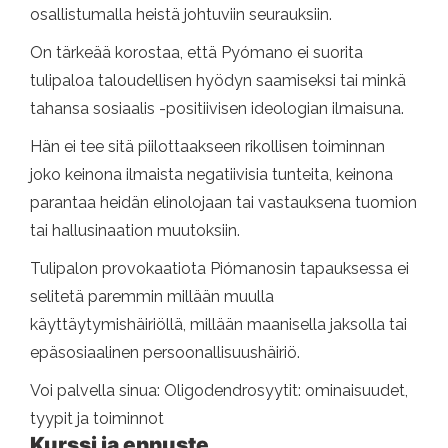
osallistumalla heistä johtuviin seurauksiin.
On tärkeää korostaa, että Pyómano ei suorita
tulipaloa taloudellisen hyödyn saamiseksi tai minkä
tahansa sosiaalis -positiivisen ideologian ilmaisuna.
Hän ei tee sitä piilottaakseen rikollisen toiminnan
joko keinona ilmaista negatiivisia tunteita, keinona
parantaa heidän elinolojaan tai vastauksena tuomion
tai hallusinaation muutoksiin.
Tulipalon provokaatiota Piómanosin tapauksessa ei
selitetä paremmin millään muulla
käyttäytymishäiriöllä, millään maanisella jaksolla tai
epäsosiaalinen persoonallisuushäiriö.
Voi palvella sinua: Oligodendrosyytit: ominaisuudet,
tyypit ja toiminnot
Kurssi ja ennuste