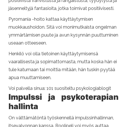
positiivista vahvistusta ja rangaistusta, tyydytystä ja
jäsenneltyjä fantasioita, jotka toimivat positiivisesti.
Pyromania -hoito kattaa käyttäytymisen
muokkaushoidon. Sitä voi monimutkaista ongelman
ymmärtämisen puute ja avun kysynnän puuttuminen
useaan otteeseen.
Henkilö voi olla tietoinen käyttäytymisensä
vaarallisesta ja sopimattomasta, mutta koska hän ei
tule katumaan tai moittia mitään, hän tuskin pyytää
apua muuttamiseen.
Voi palvella sinua: 101 suositeltu psykologiablogit
Impulssi ja psykoterapian
hallinta
On välttämätöntä työskennellä impulssinhallinnan,
itsevalvonnan kanssa. Roolipeli voi myös auttaa