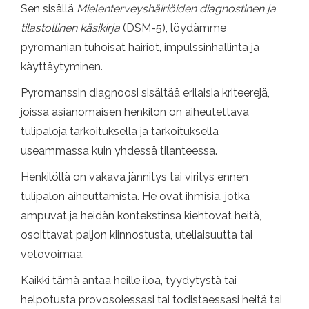
Sen sisällä
Mielenterveyshäiriöiden diagnostinen ja
tilastollinen käsikirja
(DSM-5), löydämme
pyromanian tuhoisat häiriöt, impulssinhallinta ja
käyttäytyminen.
Pyromanssin diagnoosi sisältää erilaisia ​​kriteerejä,
joissa asianomaisen henkilön on aiheutettava
tulipaloja tarkoituksella ja tarkoituksella
useammassa kuin yhdessä tilanteessa.
Henkilöllä on vakava jännitys tai viritys ennen
tulipalon aiheuttamista. He ovat ihmisiä, jotka
ampuvat ja heidän kontekstinsa kiehtovat heitä,
osoittavat paljon kiinnostusta, uteliaisuutta tai
vetovoimaa.
Kaikki tämä antaa heille iloa, tyydytystä tai
helpotusta provosoiessasi tai todistaessasi heitä tai