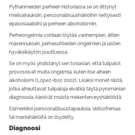
Pythanmeiden perheen historiassa se on liittynyt
mielisairauksiin, persoonallisuushäiriöihin (erityisesti
epäsosiaalisiin) ja perheen alkoholismiin.
Perheongelmia voidaan löytää vanhempien, äitien
masennuksen, perhesuhteiden ongelmien ja lasten
hyväksikäytön puuttuessa.
Se on myös yhdistänyt sen tosiasian, että tulipalot
provosoivat muita ongelmia, kuten itse aiheen
alkoholismi (López-Ibor, 2002). Lisäksi monet niistä,
jotka aiheuttavat tulipaloja eivätkä täytä pyromanian
diagnoosia, kärsivät muista mielenterveyshäiriöistä.
Esimerkiksi persoonallisuustapauksia, skitsofreniaa
tai maniahäiriöitä on löydetty.
Diagnoosi