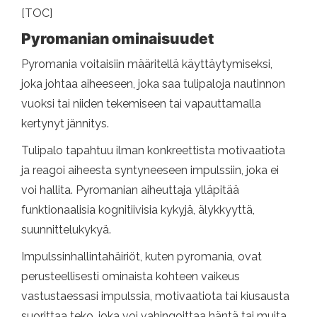
[TOC]
Pyromanian ominaisuudet
Pyromania voitaisiin määritellä käyttäytymiseksi,
joka johtaa aiheeseen, joka saa tulipaloja nautinnon
vuoksi tai niiden tekemiseen tai vapauttamalla
kertynyt jännitys.
Tulipalo tapahtuu ilman konkreettista motivaatiota
ja reagoi aiheesta syntyneeseen impulssiin, joka ei
voi hallita. Pyromanian aiheuttaja ylläpitää
funktionaalisia kognitiivisia kykyjä, älykkyyttä,
suunnittelukykyä.
Impulssinhallintahäiriöt, kuten pyromania, ovat
perusteellisesti ominaista kohteen vaikeus
vastustaessasi impulssia, motivaatiota tai kiusausta
suorittaa teko, joka voi vahingoittaa häntä tai muita.