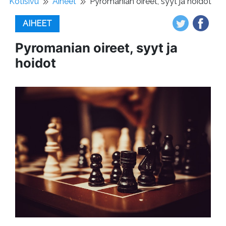
Kotisivu
Aiheet
Pyromanian oireet, syyt ja hoidot
AIHEET
Pyromanian oireet, syyt ja
hoidot