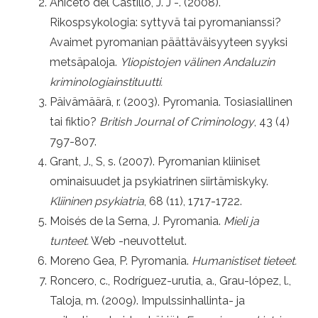
Aniceto del Castillo, J. J -. (2008).
Rikospsykologia: syttyvä tai pyromanianssi?
Avaimet pyromanian päättäväisyyteen syyksi
metsäpaloja.
Yliopistojen välinen Andaluzin
kriminologiainstituutti.
Päivämäärä, r. (2003). Pyromania. Tosiasiallinen
tai fiktio?
British Journal of Criminology
, 43 (4)
797-807.
Grant, J., S, s. (2007). Pyromanian kliiniset
ominaisuudet ja psykiatrinen siirtämiskyky.
Kliininen psykiatria
, 68 (11), 1717-1722.
Moisés de la Serna, J. Pyromania.
Mieli ja
tunteet.
Web -neuvottelut.
Moreno Gea, P. Pyromania.
Humanistiset tieteet.
Roncero, c., Rodríguez-urutia, a., Grau-lópez, l.,
Taloja, m. (2009). Impulssinhallinta- ja