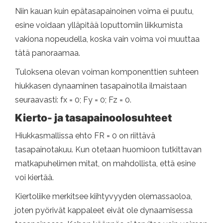
Niin kauan kuin epätasapainoinen voima ei puutu,
esine voidaan ylläpitää loputtomiin liikkumista
vakiona nopeudella, koska vain voima voi muuttaa
tätä panoraamaa.
Tuloksena olevan voiman komponenttien suhteen
hiukkasen dynaaminen tasapainotila ilmaistaan ​​
seuraavasti: fx = 0; Fy = 0; Fz = 0.
Kierto- ja tasapainoolosuhteet
Hiukkasmallissa ehto FR = 0 on riittävä
tasapainotakuu. Kun otetaan huomioon tutkittavan
matkapuhelimen mitat, on mahdollista, että esine
voi kiertää.
Kiertoliike merkitsee kiihtyvyyden olemassaoloa,
joten pyörivät kappaleet eivät ole dynaamisessa