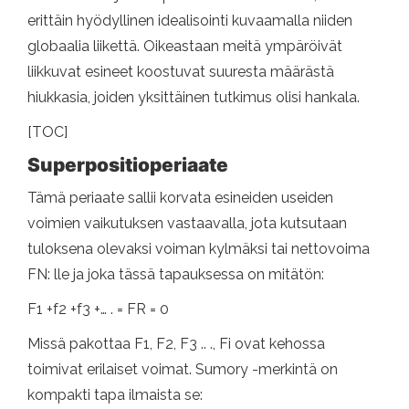
erittäin hyödyllinen idealisointi kuvaamalla niiden
globaalia liikettä. Oikeastaan ​​meitä ympäröivät
liikkuvat esineet koostuvat suuresta määrästä
hiukkasia, joiden yksittäinen tutkimus olisi hankala.
[TOC]
Superpositioperiaate
Tämä periaate sallii korvata esineiden useiden
voimien vaikutuksen vastaavalla, jota kutsutaan
tuloksena olevaksi voiman kylmäksi tai nettovoima
FN: lle ja joka tässä tapauksessa on mitätön:
F1 +f2 +f3 +… . = FR = 0
Missä pakottaa F1, F2, F3 .. ., Fi ovat kehossa
toimivat erilaiset voimat. Sumory -merkintä on
kompakti tapa ilmaista se: