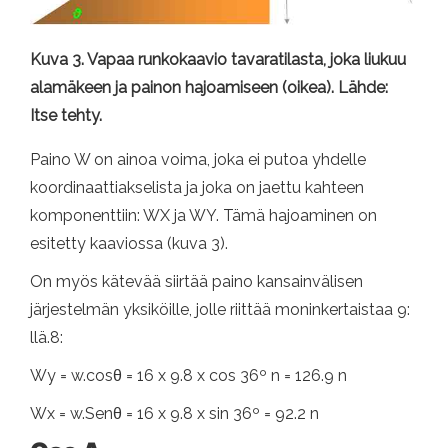
Kuva 3. Vapaa runkokaavio tavaratilasta, joka liukuu
alamäkeen ja painon hajoamiseen (oikea). Lähde:
Itse tehty.
Paino W on ainoa voima, joka ei putoa yhdelle
koordinaattiakselista ja joka on jaettu kahteen
komponenttiin: WX ja WY. Tämä hajoaminen on
esitetty kaaviossa (kuva 3).
On myös kätevää siirtää paino kansainvälisen
järjestelmän yksiköille, jolle riittää moninkertaistaa 9:
llä.8:
Wy = w.cosθ = 16 x 9.8 x cos 36º n = 126.9 n
Wx = w.Senθ = 16 x 9.8 x sin 36º = 92.2 n