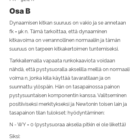
Osa B
Dynaamisen kitkan suuruus on vakio ja se annetaan
fk = μk n. Tämä tarkoittaa, että dynaaminen
kitkavoima on verrannollinen normaaliin ja tämän
suuruus on tarpeen kitkakertoimen tuntemiseksi.
Tarkkailemalla vapaata runkokaaviota voidaan
nähdä, että pystysuoralla akselilla meillä on normaali
voima n, jonka kiila käyttää tavaratilaan ja on
suunnattu ylöspäin. Hän on tasapainossa painon
pystysuuntaisen komponentin kanssa. Valitseminen
positiiviseksi merkitykseksi ja Newtonin toisen lain ja
tasapainon tilan tulokset: hyödyntäminen:
N - WY = 0 (pystysuoraa akselia pitkin ei ole liikettä)
Siksi: