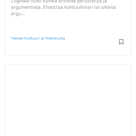
Logiikka tutkii kuinka arvioida perusteluja ja
argumentteja. Ehdottaa kohtuullisten tai oikeita
argu...
Yleinen Kulttuuri Ja Yhteiskunta