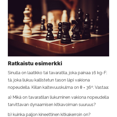
Ratkaistu esimerkki
Sinulla on laatikko tai tavaratila, joka painaa 16 kg-F:
tä, joka liukuu kallistetun tason läpi vakiona
nopeudella. Kiilan kaltevuuskulma on θ = 36º. Vastaa:
a) Mikä on tavaratilan liukuminen vakiona nopeudella
tarvittavan dynaamisen kitkavoiman suuruus?
b) kuinka paljon kineettinen kitkakerroin on?