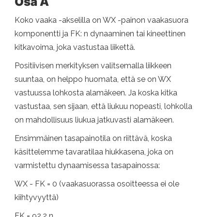
Osa A
Koko vaaka -akselilla on WX -painon vaakasuora
komponentti ja FK: n dynaaminen tai kineettinen
kitkavoima, joka vastustaa liikettä.
Positiivisen merkityksen valitsemalla liikkeen
suuntaa, on helppo huomata, että se on WX
vastuussa lohkosta alamäkeen. Ja koska kitka
vastustaa, sen sijaan, että liukuu nopeasti, lohkolla
on mahdollisuus liukua jatkuvasti alamäkeen.
Ensimmäinen tasapainotila on riittävä, koska
käsittelemme tavaratilaa hiukkasena, joka on
varmistettu dynaamisessa tasapainossa:
WX - FK = 0 (vaakasuorassa osoitteessa ei ole
kiihtyvyyttä)
FK = 92.2 n