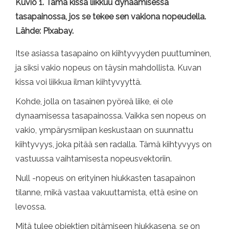
Kuvio 1. Tämä kissa liikkuu dynaamisessa
tasapainossa, jos se tekee sen vakiona nopeudella.
Lähde: Pixabay.
Itse asiassa tasapaino on kiihtyvyyden puuttuminen,
ja siksi vakio nopeus on täysin mahdollista. Kuvan
kissa voi liikkua ilman kiihtyvyyttä.
Kohde, jolla on tasainen pyöreä liike, ei ole
dynaamisessa tasapainossa. Vaikka sen nopeus on
vakio, ympärysmiipan keskustaan ​​on suunnattu
kiihtyvyys, joka pitää sen radalla. Tämä kiihtyvyys on
vastuussa vaihtamisesta nopeusvektoriin.
Null -nopeus on erityinen hiukkasten tasapainon
tilanne, mikä vastaa vakuuttamista, että esine on
levossa.
Mitä tulee objektien pitämiseen hiukkasena, se on