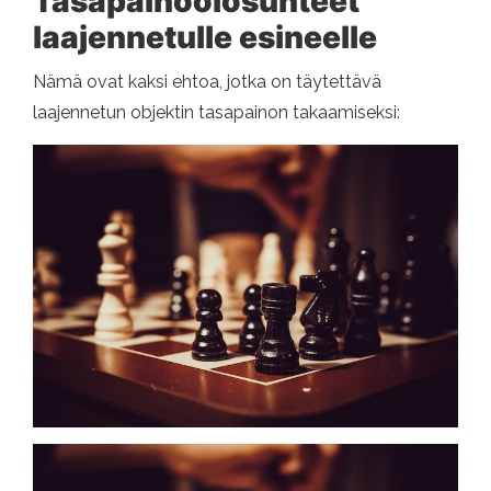
Tasapainoolosuhteet
laajennetulle esineelle
Nämä ovat kaksi ehtoa, jotka on täytettävä
laajennetun objektin tasapainon takaamiseksi: