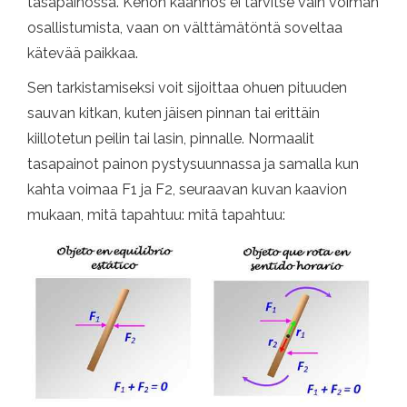
tasapainossa. Kehon käännös ei tarvitse vain voiman
osallistumista, vaan on välttämätöntä soveltaa
kätevää paikkaa.
Sen tarkistamiseksi voit sijoittaa ohuen pituuden
sauvan kitkan, kuten jäisen pinnan tai erittäin
kiillotetun peilin tai lasin, pinnalle. Normaalit
tasapainot painon pystysuunnassa ja samalla kun
kahta voimaa F1 ja F2, seuraavan kuvan kaavion
mukaan, mitä tapahtuu: mitä tapahtuu: