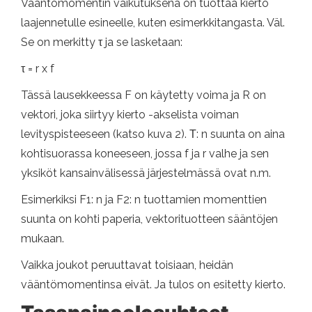
Vääntömomentin vaikutuksena on tuottaa kierto
laajennetulle esineelle, kuten esimerkkitangasta. Väl.
Se on merkitty τ ja se lasketaan:
τ = r x f
Tässä lausekkeessa F on käytetty voima ja R on
vektori, joka siirtyy kierto -akselista voiman
levityspisteeseen (katso kuva 2). Τ: n suunta on aina
kohtisuorassa koneeseen, jossa f ja r valhe ja sen
yksiköt kansainvälisessä järjestelmässä ovat n.m.
Esimerkiksi F1: n ja F2: n tuottamien momenttien
suunta on kohti paperia, vektorituotteen sääntöjen
mukaan.
Vaikka joukot peruuttavat toisiaan, heidän
vääntömomentinsa eivät. Ja tulos on esitetty kierto.