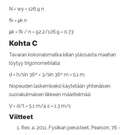
N = wy = 126.9 n
fk = μk n
μk = fk / n = 92.2/126.9 = 0.73
Kohta C
Tavaran kokonaismatka kiilan yläosasta maahan
löytyy trigonometrialla:
d = h/sin 36º = 3/sin 36º m = 5.1 m.
Nopeuden laskemiseksi käytetään yhtenäisen
suorakulmaisen liikkeen määritelmää:
V = d/t = 5.1 m/4 s = 1.3 m/s
Viitteet
Rex, a. 2011. Fysiikan perusteet. Pearson. 76 -