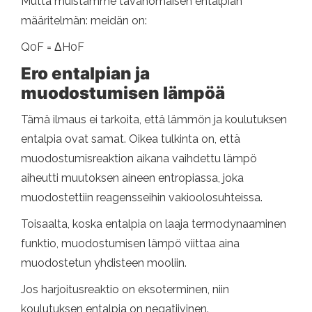
Mutta muistamme tavanomaisen entalpian
määritelmän: meidän on:
Q0F = ΔH0F
Ero entalpian ja
muodostumisen lämpöä
Tämä ilmaus ei tarkoita, että lämmön ja koulutuksen
entalpia ovat samat. Oikea tulkinta on, että
muodostumisreaktion aikana vaihdettu lämpö
aiheutti muutoksen aineen entropiassa, joka
muodostettiin reagensseihin vakioolosuhteissa.
Toisaalta, koska entalpia on laaja termodynaaminen
funktio, muodostumisen lämpö viittaa aina
muodostetun yhdisteen mooliin.
Jos harjoitusreaktio on eksoterminen, niin
koulutuksen entalpia on negatiivinen.