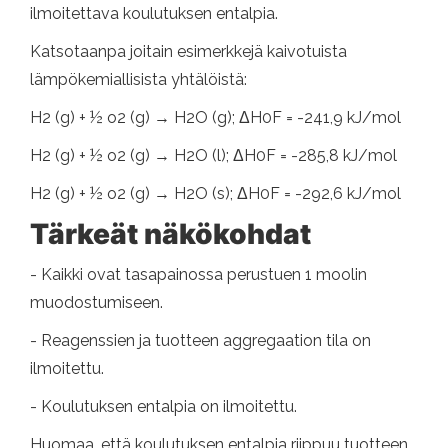
ilmoitettava koulutuksen entalpia.
Katsotaanpa joitain esimerkkejä kaivotuista
lämpökemiallisista yhtälöistä:
H2 (g) + ½ o2 (g) → H2O (g); ΔH0F = -241,9 kJ/mol
H2 (g) + ½ o2 (g) → H2O (l); ΔH0F = -285,8 kJ/mol
H2 (g) + ½ o2 (g) → H2O (s); ΔH0F = -292,6 kJ/mol
Tärkeät näkökohdat
- Kaikki ovat tasapainossa perustuen 1 moolin
muodostumiseen.
- Reagenssien ja tuotteen aggregaation tila on
ilmoitettu.
- Koulutuksen entalpia on ilmoitettu.
Huomaa, että koulutuksen entalpia riippuu tuotteen