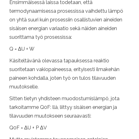
Ensimmäisessä laissa todetaan, että
termodynaamisessa prosessissa vaihdettu lämpö
on yhtä suuri kuin prosessiin osallistuvien aineiden
sisäisen energian variaatio sekä näiden aineiden
suorittama työ prosessissa:
Q = ΔU + W
Käsiteltävänä olevassa tapauksessa reaktio
suoritetaan vakiopaineessa, erityisesti ilmakehän
paineen kohdalla, joten työ on tulos tilavuuden
muutokselle.
Sitten tietyn yhdisteen muodostumislämpö, ​​jota
tarkoitamme Q0F: llä, liittyy sisäisen energian ja
tilavuuden muutokseen seuraavasti:
Q0F = ΔU + P ΔV