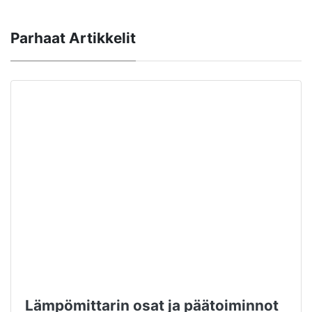
Parhaat Artikkelit
Lämpömittarin osat ja päätoiminnot