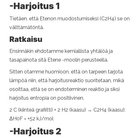
-Harjoitus 1
Tietäen, että Etenon muodostumiseksi (C2H4) se on
välttämätöntä.
Ratkaisu
Ensinnäkin ehdotamme kemiallista yhtälöä ja
tasapainota sitä Etene -moolin perusteella.
Sitten otamme huomioon, että on tarpeen tarjota
lämpöä niin, että harjoitusreaktio suoritetaan, mikä
osoittaa, että se on endoterminen reaktio ja siksi
harjoitus entropia on positiivinen.
2 C (kiinteä grafiitti) + 2 H2 (kaasu) → C2H4 (kaasu);
ΔH0F = +52 kJ/mol
-Harjoitus 2