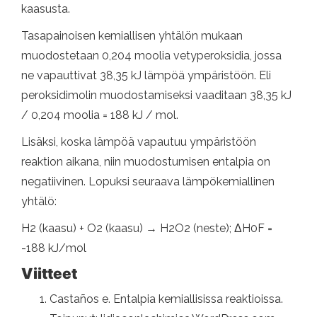
kaasusta.
Tasapainoisen kemiallisen yhtälön mukaan
muodostetaan 0,204 moolia vetyperoksidia, jossa
ne vapauttivat 38,35 kJ lämpöä ympäristöön. Eli
peroksidimolin muodostamiseksi vaaditaan 38,35 kJ
/ 0,204 moolia = 188 kJ / mol.
Lisäksi, koska lämpöä vapautuu ympäristöön
reaktion aikana, niin muodostumisen entalpia on
negatiivinen. Lopuksi seuraava lämpökemiallinen
yhtälö:
H2 (kaasu) + O2 (kaasu) → H2O2 (neste); ΔH0F =
-188 kJ/mol
Viitteet
Castaños e. Entalpia kemiallisissa reaktioissa.