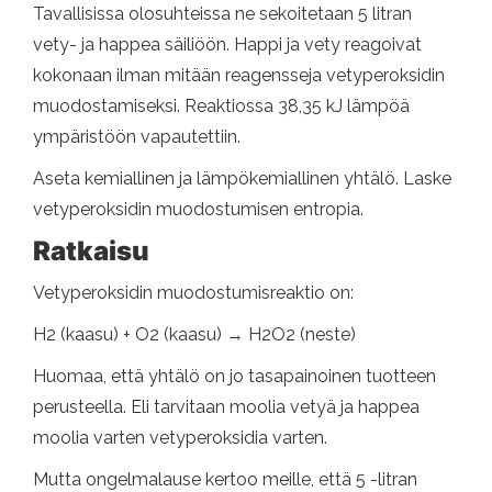
Tavallisissa olosuhteissa ne sekoitetaan 5 litran
vety- ja happea säiliöön. Happi ja vety reagoivat
kokonaan ilman mitään reagensseja vetyperoksidin
muodostamiseksi. Reaktiossa 38,35 kJ lämpöä
ympäristöön vapautettiin.
Aseta kemiallinen ja lämpökemiallinen yhtälö. Laske
vetyperoksidin muodostumisen entropia.
Ratkaisu
Vetyperoksidin muodostumisreaktio on:
H2 (kaasu) + O2 (kaasu) → H2O2 (neste)
Huomaa, että yhtälö on jo tasapainoinen tuotteen
perusteella. Eli tarvitaan moolia vetyä ja happea
moolia varten vetyperoksidia varten.
Mutta ongelmalause kertoo meille, että 5 -litran