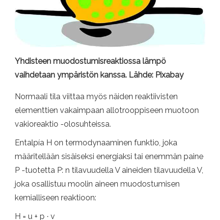
Yhdisteen muodostumisreaktiossa lämpö
vaihdetaan ympäristön kanssa. Lähde: Pixabay
Normaali tila viittaa myös näiden reaktiivisten
elementtien vakaimpaan allotrooppiseen muotoon
vakioreaktio -olosuhteissa.
Entalpía H on termodynaaminen funktio, joka
määritellään sisäiseksi energiaksi tai enemmän paine
P -tuotetta P: n tilavuudella V aineiden tilavuudella V,
joka osallistuu moolin aineen muodostumisen
kemialliseen reaktioon:
H = u + p ∙ v