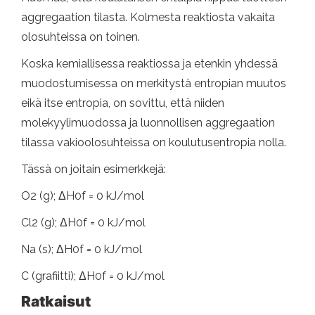
aggregaation tilasta. Kolmesta reaktiosta vakaita
olosuhteissa on toinen.
Koska kemiallisessa reaktiossa ja etenkin yhdessä
muodostumisessa on merkitystä entropian muutos
eikä itse entropia, on sovittu, että niiden
molekyylimuodossa ja luonnollisen aggregaation
tilassa vakioolosuhteissa on koulutusentropia nolla.
Tässä on joitain esimerkkejä:
O2 (g); ΔH0f = 0 kJ/mol
Cl2 (g); ΔH0f = 0 kJ/mol
Na (s); ΔH0f = 0 kJ/mol
C (grafiitti); ΔH0f = 0 kJ/mol
Ratkaisut