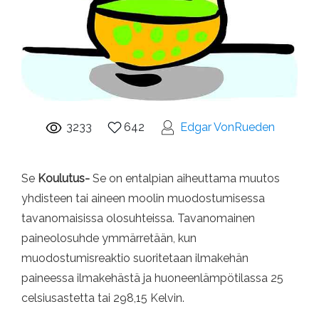
3233
642
Edgar VonRueden
Se
Koulutus-
Se on entalpian aiheuttama muutos
yhdisteen tai aineen moolin muodostumisessa
tavanomaisissa olosuhteissa. Tavanomainen
paineolosuhde ymmärretään, kun
muodostumisreaktio suoritetaan ilmakehän
paineessa ilmakehästä ja huoneenlämpötilassa 25
celsiusastetta tai 298,15 Kelvin.