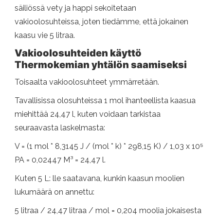
säiliössä vety ja happi sekoitetaan
vakioolosuhteissa, joten tiedämme, että jokainen
kaasu vie 5 litraa.
Vakioolosuhteiden käyttö
Thermokemian yhtälön saamiseksi
Toisaalta vakioolosuhteet ymmärretään.
Tavallisissa olosuhteissa 1 mol ihanteellista kaasua
miehittää 24,47 l, kuten voidaan tarkistaa
seuraavasta laskelmasta:
V = (1 mol * 8,3145 J / (mol * k) * 298,15 K) / 1,03 x 10⁵
PA = 0,02447 M³ = 24,47 l.
Kuten 5 L: lle saatavana, kunkin kaasun moolien
lukumäärä on annettu:
5 litraa / 24,47 litraa / mol = 0,204 moolia jokaisesta