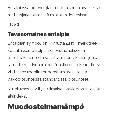
Entalpíassa on energian mitat ja kansainvälisessä
mittausjärjestelmässä mitataan Joulesissa.
[TOC]
Tavanomainen entalpia
Entalpian symboli on H, mutta ΔH0F merkitsee
koulutuksen entalpian erityistapauksessa
osoittaakseen, että se viittaa muutokseen, jonka
tämä termodynaaminen funktio on kokenut tietyn
yhdisteen moolin muodostumisreaktiossa
vakioolosuhteissa standardissa olosuhteet.
Kuljetuksessa ylitys 0 ilmaisee vakioolosuhteet ja
alaindeksi.
Muodostelmamämpö