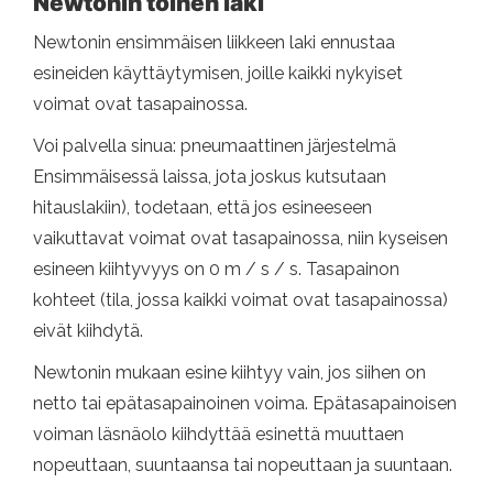
Newtonin toinen laki
Newtonin ensimmäisen liikkeen laki ennustaa
esineiden käyttäytymisen, joille kaikki nykyiset
voimat ovat tasapainossa.
Voi palvella sinua: pneumaattinen järjestelmä
Ensimmäisessä laissa, jota joskus kutsutaan
hitauslakiin), todetaan, että jos esineeseen
vaikuttavat voimat ovat tasapainossa, niin kyseisen
esineen kiihtyvyys on 0 m / s / s. Tasapainon
kohteet (tila, jossa kaikki voimat ovat tasapainossa)
eivät kiihdytä.
Newtonin mukaan esine kiihtyy vain, jos siihen on
netto tai epätasapainoinen voima. Epätasapainoisen
voiman läsnäolo kiihdyttää esinettä muuttaen
nopeuttaan, suuntaansa tai nopeuttaan ja suuntaan.