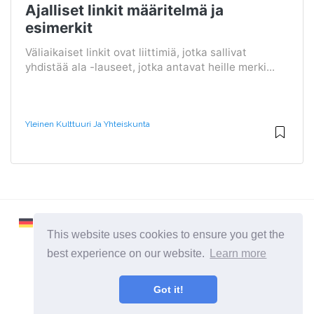
Ajalliset linkit määritelmä ja
esimerkit
Väliaikaiset linkit ovat liittimiä, jotka sallivat
yhdistää ala -lauseet, jotka antavat heille merki...
Yleinen Kulttuuri Ja Yhteiskunta
This website uses cookies to ensure you get the
best experience on our website.
Learn more
2026 ©
Learnaboutworld
Got it!
Kaikki kategoriat
Sivusto ihmisille, jotka haluavat tietää enemmän