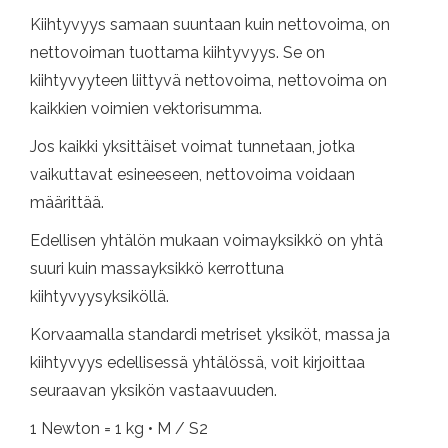
Kiihtyvyys samaan suuntaan kuin nettovoima, on
nettovoiman tuottama kiihtyvyys. Se on
kiihtyvyyteen liittyvä nettovoima, nettovoima on
kaikkien voimien vektorisumma.
Jos kaikki yksittäiset voimat tunnetaan, jotka
vaikuttavat esineeseen, nettovoima voidaan
määrittää.
Edellisen yhtälön mukaan voimayksikkö on yhtä
suuri kuin massayksikkö kerrottuna
kiihtyvyysyksiköllä.
Korvaamalla standardi metriset yksiköt, massa ja
kiihtyvyys edellisessä yhtälössä, voit kirjoittaa
seuraavan yksikön vastaavuuden.
1 Newton = 1 kg • M / S2