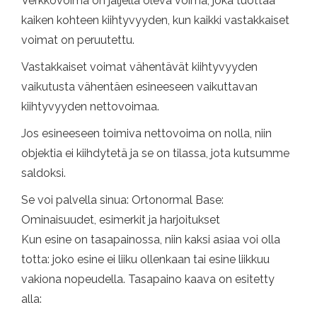
Verkkovoima on jäljellä oleva voima, joka tuottaa
kaiken kohteen kiihtyvyyden, kun kaikki vastakkaiset
voimat on peruutettu.
Vastakkaiset voimat vähentävät kiihtyvyyden
vaikutusta vähentäen esineeseen vaikuttavan
kiihtyvyyden nettovoimaa.
Jos esineeseen toimiva nettovoima on nolla, niin
objektia ei kiihdytetä ja se on tilassa, jota kutsumme
saldoksi.
Se voi palvella sinua: Ortonormal Base:
Ominaisuudet, esimerkit ja harjoitukset
Kun esine on tasapainossa, niin kaksi asiaa voi olla
totta: joko esine ei liiku ollenkaan tai esine liikkuu
vakiona nopeudella. Tasapaino kaava on esitetty
alla: