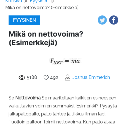
Kotisivu
Fyysinen
Mikä on nettovoima? (Esimerkkejä)
FYYSINEN
Mikä on nettovoima?
(Esimerkkejä)
5188
492
Joshua Emmerich
Se
Nettovoima
Se määritellään kaikkien esineeseen
vaikuttavien voimien summaksi. Esimerkki? Pysäytä
jalkapallopallo, pallo lähtee ja liikkuu ilman läpi.
Tuolloin palloon toimii nettovoima. Kun pallo alkaa