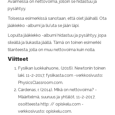
Avaimessa on nettovoima, jolloin se hidastuu ja
pysähtyy.
Toisessa esimerkissä sanotaan, että olet jäähalli. Ota
jääkiekko -albumi ja liu'uta se jään läpi.
Lopulta jääkiekko -albumi hidastuu ja pysähtyy, jopa
sileällä ja liukaslla jäällä. Tämä on toinen esimerkki
tilanteesta, jolla on muu nettovoima kuin nolla.
Viitteet
Fysiikan luokkahuone,. (2016). Newtonin toinen
laki. 11-2-2017, fysiikasta.com -verkkosivusto:
PhysicsClassroom.com.
Cárdenas, r. (2014). Mikä on nettovoima? -
Määritelmä, suuruus ja yhtälöt. 11-2-2017,
osoitteesta http: // opiskelu.com -
verkkosivusto: opiskelu.com.