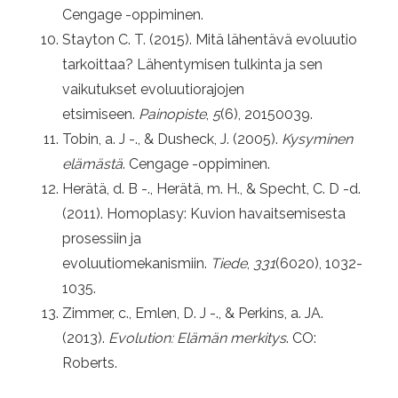
Cengage -oppiminen.
Stayton C. T. (2015). Mitä lähentävä evoluutio
tarkoittaa? Lähentymisen tulkinta ja sen
vaikutukset evoluutiorajojen
etsimiseen.
Painopiste
,
5
(6), 20150039.
Tobin, a. J -., & Dusheck, J. (2005).
Kysyminen
elämästä
. Cengage -oppiminen.
Herätä, d. B -., Herätä, m. H., & Specht, C. D -d.
(2011). Homoplasy: Kuvion havaitsemisesta
prosessiin ja
evoluutiomekanismiin.
Tiede
,
331
(6020), 1032-
1035.
Zimmer, c., Emlen, D. J -., & Perkins, a. JA.
(2013).
Evolution: Elämän merkitys
. CO:
Roberts.