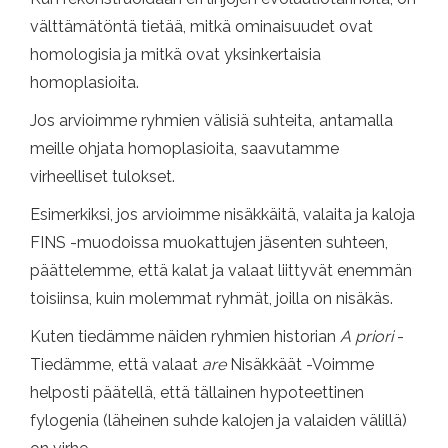
välttämätöntä tietää, mitkä ominaisuudet ovat
homologisia ja mitkä ovat yksinkertaisia ​​
homoplasioita.
Jos arvioimme ryhmien välisiä suhteita, antamalla
meille ohjata homoplasioita, saavutamme
virheelliset tulokset.
Esimerkiksi, jos arvioimme nisäkkäitä, valaita ja kaloja
FINS -muodoissa muokattujen jäsenten suhteen,
päättelemme, että kalat ja valaat liittyvät enemmän
toisiinsa, kuin molemmat ryhmät, joilla on nisäkäs.
Kuten tiedämme näiden ryhmien historian
A priori
-
Tiedämme, että valaat
are
Nisäkkäät -Voimme
helposti päätellä, että tällainen hypoteettinen
fylogenia (läheinen suhde kalojen ja valaiden välillä)