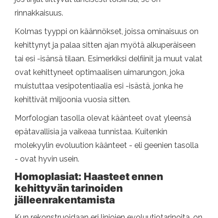
rinnakkaisuus.
Kolmas tyyppi on käännökset, joissa ominaisuus on
kehittynyt ja palaa sitten ajan myötä alkuperäiseen
tai esi -isänsä tilaan. Esimerkiksi delfiinit ja muut valat
ovat kehittyneet optimaalisen uimarungon, joka
muistuttaa vesipotentiaalia esi -isästä, jonka he
kehittivät miljoonia vuosia sitten.
Morfologian tasolla olevat käänteet ovat yleensä
epätavallisia ja vaikeaa tunnistaa. Kuitenkin
molekyylin evoluution käänteet - eli geenien tasolla
- ovat hyvin usein.
Homoplasiat: Haasteet ennen
kehittyvän tarinoiden
jälleenrakentamista
Kun rekonstruoidaan eri linjojen evoluutiotarinoita, on