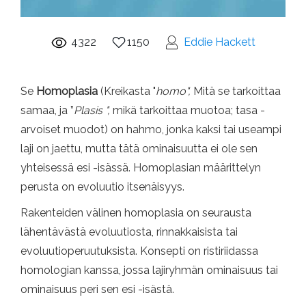
4322
1150
Eddie Hackett
Se
Homoplasia
(Kreikasta "
homo",
Mitä se tarkoittaa
samaa, ja ”
Plasis ",
mikä tarkoittaa muotoa; tasa -
arvoiset muodot) on hahmo, jonka kaksi tai useampi
laji on jaettu, mutta tätä ominaisuutta ei ole sen
yhteisessä esi -isässä. Homoplasian määrittelyn
perusta on evoluutio itsenäisyys.
Rakenteiden välinen homoplasia on seurausta
lähentävästä evoluutiosta, rinnakkaisista tai
evoluutioperuutuksista. Konsepti on ristiriidassa
homologian kanssa, jossa lajiryhmän ominaisuus tai
ominaisuus peri sen esi -isästä.