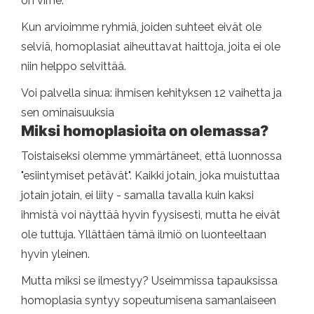
on virhe.
Kun arvioimme ryhmiä, joiden suhteet eivät ole
selviä, homoplasiat aiheuttavat haittoja, joita ei ole
niin helppo selvittää.
Voi palvella sinua: ihmisen kehityksen 12 vaihetta ja
sen ominaisuuksia
Miksi homoplasioita on olemassa?
Toistaiseksi olemme ymmärtäneet, että luonnossa
"esiintymiset petävät". Kaikki jotain, joka muistuttaa
jotain jotain, ei liity - samalla tavalla kuin kaksi
ihmistä voi näyttää hyvin fyysisesti, mutta he eivät
ole tuttuja. Yllättäen tämä ilmiö on luonteeltaan
hyvin yleinen.
Mutta miksi se ilmestyy? Useimmissa tapauksissa
homoplasia syntyy sopeutumisena samanlaiseen