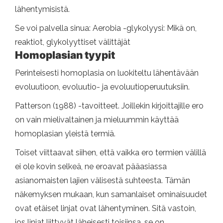
lähentymisistä.
Se voi palvella sinua: Aerobia -glykolyysi: Mikä on,
reaktiot, glykolyyttiset välittäjät
Homoplasian tyypit
Perinteisesti homoplasia on luokiteltu lähentävään
evoluutioon, evoluutio- ja evoluutioperuutuksiin.
Patterson (1988) -tavoitteet. Joillekin kirjoittajille ero
on vain mielivaltainen ja mieluummin käyttää
homoplasian yleistä termiä.
Toiset viittaavat siihen, että vaikka ero termien välillä
ei ole kovin selkeä, ne eroavat pääasiassa
asianomaisten lajien välisestä suhteesta. Tämän
näkemyksen mukaan, kun samanlaiset ominaisuudet
ovat etäiset linjat ovat lähentyminen. Sitä vastoin,
jos linjat liittyvät läheisesti toisiinsa, se on