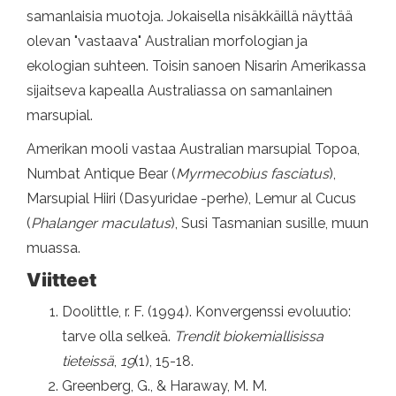
samanlaisia ​​muotoja. Jokaisella nisäkkäillä näyttää
olevan "vastaava" Australian morfologian ja
ekologian suhteen. Toisin sanoen Nisarin Amerikassa
sijaitseva kapealla Australiassa on samanlainen
marsupial.
Amerikan mooli vastaa Australian marsupial Topoa,
Numbat Antique Bear (
Myrmecobius fasciatus
),
Marsupial Hiiri (Dasyuridae -perhe), Lemur al Cucus
(
Phalanger maculatus
), Susi Tasmanian susille, muun
muassa.
Viitteet
Doolittle, r. F. (1994). Konvergenssi evoluutio:
tarve olla selkeä.
Trendit biokemiallisissa
tieteissä
,
19
(1), 15-18.
Greenberg, G., & Haraway, M. M.