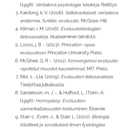
(1998).
Vertaileva psykologia: käsikirja
. Reititys.
Kardong, k. V. (2006).
Selkärankaiset: vertaileva
anatomia, funktio, evoluutio
. McGraw-Hill.
Kliman, r. M. (2016).
Evoluutiobiologian
tietosanakirja
. Akateeminen lehdistö.
Losos, j. B -. (2013).
Princeton -opas
evoluutioon
. Princeton University Press.
McGhee, G. R -. (2011).
Konvergenssi evoluutio:
rajoitetut muodot kauneimmat
. MIT Press.
Riisi, s. -Lla. (2009).
Evoluution tietosanakirja
.
Tiedottaa julkaisusta.
Sanderson, m. J -., & Hufford, L. (Toim.-A.
(1996).
Homoplasy: Evoluution
samankaltaisuuden toistuminen
. Elsevier.
Starr, c., Evers, c., & Starr, L. (2010).
Biologia:
Käsitteet ja sovellukset ilman fysiologiaa
.