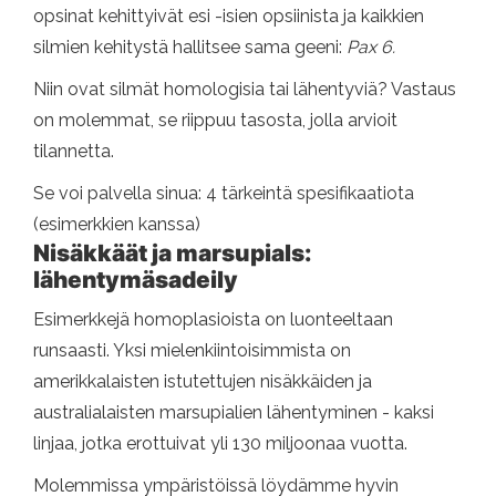
opsinat kehittyivät esi -isien opsiinista ja kaikkien
silmien kehitystä hallitsee sama geeni:
Pax 6.
Niin ovat silmät homologisia tai lähentyviä? Vastaus
on molemmat, se riippuu tasosta, jolla arvioit
tilannetta.
Se voi palvella sinua: 4 tärkeintä spesifikaatiota
(esimerkkien kanssa)
Nisäkkäät ja marsupials:
lähentymäsadeily
Esimerkkejä homoplasioista on luonteeltaan
runsaasti. Yksi mielenkiintoisimmista on
amerikkalaisten istutettujen nisäkkäiden ja
australialaisten marsupialien lähentyminen - kaksi
linjaa, jotka erottuivat yli 130 miljoonaa vuotta.
Molemmissa ympäristöissä löydämme hyvin