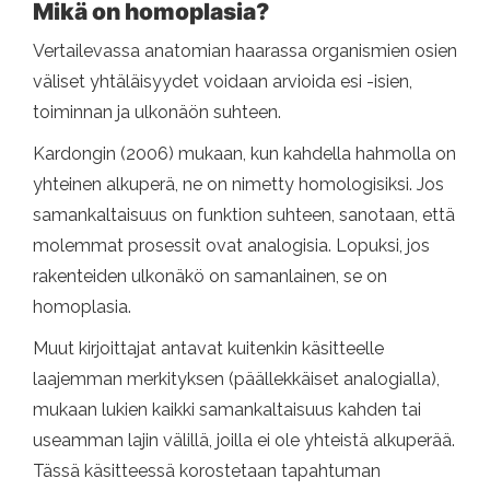
Mikä on homoplasia?
Vertailevassa anatomian haarassa organismien osien
väliset yhtäläisyydet voidaan arvioida esi -isien,
toiminnan ja ulkonäön suhteen.
Kardongin (2006) mukaan, kun kahdella hahmolla on
yhteinen alkuperä, ne on nimetty homologisiksi. Jos
samankaltaisuus on funktion suhteen, sanotaan, että
molemmat prosessit ovat analogisia. Lopuksi, jos
rakenteiden ulkonäkö on samanlainen, se on
homoplasia.
Muut kirjoittajat antavat kuitenkin käsitteelle
laajemman merkityksen (päällekkäiset analogialla),
mukaan lukien kaikki samankaltaisuus kahden tai
useamman lajin välillä, joilla ei ole yhteistä alkuperää.
Tässä käsitteessä korostetaan tapahtuman