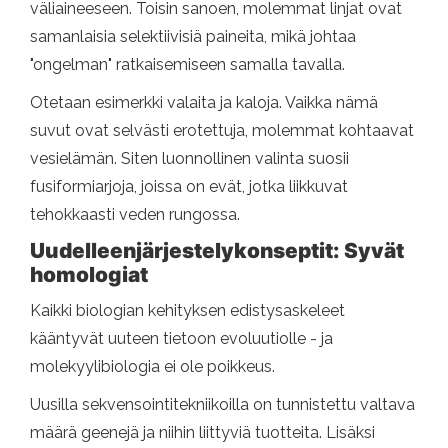
väliaineeseen. Toisin sanoen, molemmat linjat ovat
samanlaisia ​​selektiivisiä paineita, mikä johtaa
"ongelman" ratkaisemiseen samalla tavalla.
Otetaan esimerkki valaita ja kaloja. Vaikka nämä
suvut ovat selvästi erotettuja, molemmat kohtaavat
vesielämän. Siten luonnollinen valinta suosii
fusiformiarjoja, joissa on evät, jotka liikkuvat
tehokkaasti veden rungossa.
Uudelleenjärjestelykonseptit: Syvät
homologiat
Kaikki biologian kehityksen edistysaskeleet
kääntyvät uuteen tietoon evoluutiolle - ja
molekyylibiologia ei ole poikkeus.
Uusilla sekvensointitekniikoilla on tunnistettu valtava
määrä geenejä ja niihin liittyviä tuotteita. Lisäksi