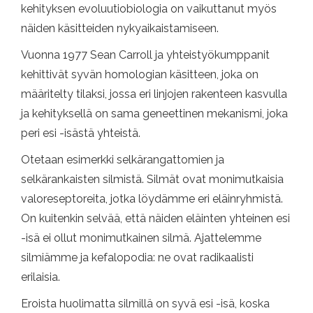
kehityksen evoluutiobiologia on vaikuttanut myös
näiden käsitteiden nykyaikaistamiseen.
Vuonna 1977 Sean Carroll ja yhteistyökumppanit
kehittivät syvän homologian käsitteen, joka on
määritelty tilaksi, jossa eri linjojen rakenteen kasvulla
ja kehityksellä on sama geneettinen mekanismi, joka
peri esi -isästä yhteistä.
Otetaan esimerkki selkärangattomien ja
selkärankaisten silmistä. Silmät ovat monimutkaisia ​​
valoreseptoreita, jotka löydämme eri eläinryhmistä.
On kuitenkin selvää, että näiden eläinten yhteinen esi
-isä ei ollut monimutkainen silmä. Ajattelemme
silmiämme ja kefalopodia: ne ovat radikaalisti
erilaisia.
Eroista huolimatta silmillä on syvä esi -isä, koska