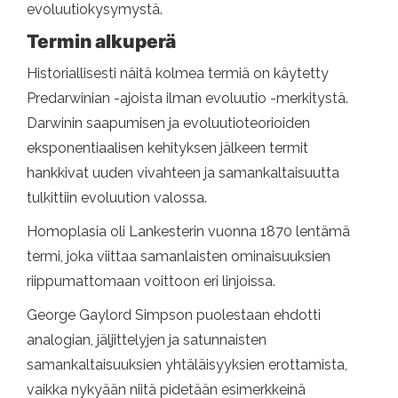
evoluutiokysymystä.
Termin alkuperä
Historiallisesti näitä kolmea termiä on käytetty
Predarwinian -ajoista ilman evoluutio -merkitystä.
Darwinin saapumisen ja evoluutioteorioiden
eksponentiaalisen kehityksen jälkeen termit
hankkivat uuden vivahteen ja samankaltaisuutta
tulkittiin evoluution valossa.
Homoplasia oli Lankesterin vuonna 1870 lentämä
termi, joka viittaa samanlaisten ominaisuuksien
riippumattomaan voittoon eri linjoissa.
George Gaylord Simpson puolestaan ​​ehdotti
analogian, jäljittelyjen ja satunnaisten
samankaltaisuuksien yhtäläisyyksien erottamista,
vaikka nykyään niitä pidetään esimerkkeinä