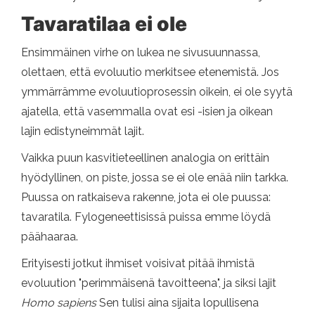
Tavaratilaa ei ole
Ensimmäinen virhe on lukea ne sivusuunnassa,
olettaen, että evoluutio merkitsee etenemistä. Jos
ymmärrämme evoluutioprosessin oikein, ei ole syytä
ajatella, että vasemmalla ovat esi -isien ja oikean
lajin edistyneimmät lajit.
Vaikka puun kasvitieteellinen analogia on erittäin
hyödyllinen, on piste, jossa se ei ole enää niin tarkka.
Puussa on ratkaiseva rakenne, jota ei ole puussa:
tavaratila. Fylogeneettisissä puissa emme löydä
päähaaraa.
Erityisesti jotkut ihmiset voisivat pitää ihmistä
evoluution "perimmäisenä tavoitteena", ja siksi lajit
Homo sapiens
Sen tulisi aina sijaita lopullisena