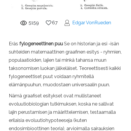
5159
67
Edgar VonRueden
Eräs
fylogeneettinen puu
Se on historian ja esi -isän
suhteiden matemaattinen graafinen esitys - ryhmien,
populaatioiden, lajien tai minkä tahansa muun
taksonomisen luokan jälkeläiset. Teoreettisesti kaikki
fylogeneettiset puut voidaan ryhmitellä
elämänpuuhun, muodostaen universaalin puun.
Nämä graafiset esitykset ovat mullistaneet
evoluutiobiologian tutkimuksen, koska ne sallivat
lajin perustamisen ja määrittelemisen, testaamalla
erilaisia ​​evoluutiohypoteeseja (kuten
endosimbioottinen teoria), arvioimalla sairauksien