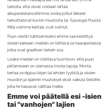
tarkoita, että oksat voidaan siirtää
alkuperäiskansoihimme, koska jotkut liikkeet
tarkoittaisivat kuvion muutosta tai
Topologia
Puusta.
Mitä voimme kiertää, ovat solmut.
Puun viestin tulkitsemiseksi emme saa keskittyä
oksien kärkeen, meidän on tehtävä se haarapisteissä,
jotka ovat graafisen tärkein osa.
Lisäksi meidän on otettava huomioon, että puun
piirtämiseen on olemassa monia tapoja. Monta
kertaa se riippuu kirjan tai lehden tyylistä ja oksien
muodon ja sijainnin muutokset eivät vaikuta tietoihin,
joita he haluavat välittää meille.
Emme voi päätellä esi -isien
tai "vanhojen" lajien