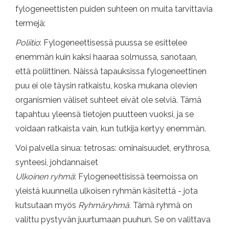
fylogeneettisten puiden suhteen on muita tarvittavia
termejä:
Poliitio
: Fylogeneettisessä puussa se esittelee
enemmän kuin kaksi haaraa solmussa, sanotaan,
että poliittinen. Näissä tapauksissa fylogeneettinen
puu ei ole täysin ratkaistu, koska mukana olevien
organismien väliset suhteet eivät ole selviä. Tämä
tapahtuu yleensä tietojen puutteen vuoksi, ja se
voidaan ratkaista vain, kun tutkija kertyy enemmän.
Voi palvella sinua: tetrosas: ominaisuudet, erythrosa,
synteesi, johdannaiset
Ulkoinen ryhmä
: Fylogeneettisissä teemoissa on
yleistä kuunnella ulkoisen ryhmän käsitettä - jota
kutsutaan myös
Ryhmäryhmä.
Tämä ryhmä on
valittu pystyvän juurtumaan puuhun. Se on valittava