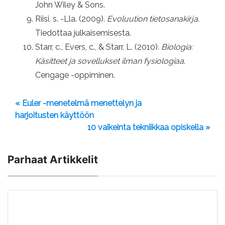
John Wiley & Sons.
Riisi, s. -Lla. (2009).
Evoluution tietosanakirja
.
Tiedottaa julkaisemisesta.
Starr, c., Evers, c., & Starr, L. (2010).
Biologia:
Käsitteet ja sovellukset ilman fysiologiaa
.
Cengage -oppiminen.
« Euler -menetelmä menettelyn ja
harjoitusten käyttöön
10 vaikeinta tekniikkaa opiskella »
Parhaat Artikkelit