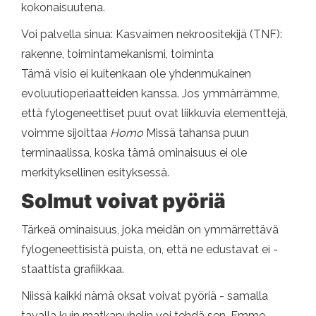
kokonaisuutena.
Voi palvella sinua: Kasvaimen nekroositekijä (TNF):
rakenne, toimintamekanismi, toiminta
Tämä visio ei kuitenkaan ole yhdenmukainen
evoluutioperiaatteiden kanssa. Jos ymmärrämme,
että fylogeneettiset puut ovat liikkuvia elementtejä,
voimme sijoittaa
Homo
Missä tahansa puun
terminaalissa, koska tämä ominaisuus ei ole
merkityksellinen esityksessä.
Solmut voivat pyöriä
Tärkeä ominaisuus, joka meidän on ymmärrettävä
fylogeneettisistä puista, on, että ne edustavat ei -
staattista grafiikkaa.
Niissä kaikki nämä oksat voivat pyöriä - samalla
tavalla kuin matkapuhelin voi tehdä sen. Emme