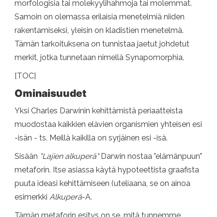
morfologisia tai molekyylihahmoja tai molemmat.
Samoin on olemassa erilaisia ​​menetelmiä niiden
rakentamiseksi, yleisin on kladistien menetelmä.
Tämän tarkoituksena on tunnistaa jaetut johdetut
merkit, jotka tunnetaan nimellä Synapomorphia.
[TOC]
Ominaisuudet
Yksi Charles Darwinin kehittämistä periaatteista
muodostaa kaikkien elävien organismien yhteisen esi
-isän - ts. Meillä kaikilla on syrjäinen esi -isä.
Sisään
"Lajien alkuperä"
Darwin nostaa "elämänpuun"
metaforin. Itse asiassa käytä hypoteettista graafista
puuta ideasi kehittämiseen (uteliaana, se on ainoa
esimerkki
Alkuperä
-A.
Tämän metaforin esitys on se, mitä tunnemme