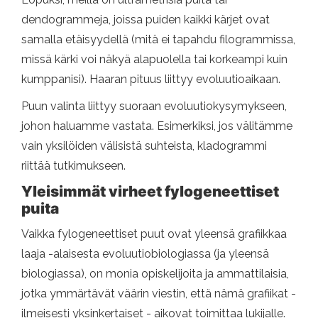
dendogrammeja, joissa puiden kaikki kärjet ovat
samalla etäisyydellä (mitä ei tapahdu filogrammissa,
missä kärki voi näkyä alapuolella tai korkeampi kuin
kumppanisi). Haaran pituus liittyy evoluutioaikaan.
Puun valinta liittyy suoraan evoluutiokysymykseen,
johon haluamme vastata. Esimerkiksi, jos välitämme
vain yksilöiden välisistä suhteista, kladogrammi
riittää tutkimukseen.
Yleisimmät virheet fylogeneettiset
puita
Vaikka fylogeneettiset puut ovat yleensä grafiikkaa
laaja -alaisesta evoluutiobiologiassa (ja yleensä
biologiassa), on monia opiskelijoita ja ammattilaisia,
jotka ymmärtävät väärin viestin, että nämä grafiikat -
ilmeisesti yksinkertaiset - aikovat toimittaa lukijalle.