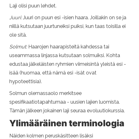
Laji olisi puun lehdet.
Juuri:
Juuri on puun esi -isien haara. Joillakin on se ja
niillä kutsutaan juurtuneiksi puiksi, kun taas toisilla ei
ole sitä.
Solmut:
Haarojen haarapisteitä kahdessa tai
useammassa linjassa kutsutaan solmuiksi. Kohta
edustaa jälkeläisten ryhmien viimeisintä yleistä esi -
isää (huomaa, että nämä esi -isät ovat
hypoteettisia).
Solmun olemassaolo merkitsee
spesifikaatiotapahtumaa - uusien lajien luomista.
Tämän jälkeen jokainen laji seuraa evoluutiokurssia.
Ylimääräinen terminologia
Näiden kolmen peruskäsitteen lisäksi