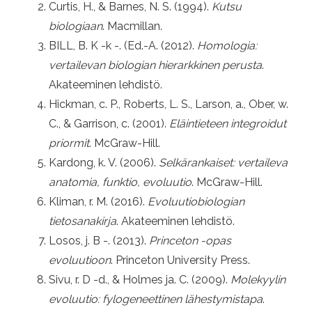
Curtis, H., & Barnes, N. S. (1994).
Kutsu
biologiaan
. Macmillan.
BILL, B. K -k -. (Ed.-A. (2012).
Homologia:
vertailevan biologian hierarkkinen perusta
.
Akateeminen lehdistö.
Hickman, c. P., Roberts, L. S., Larson, a., Ober, w.
C., & Garrison, c. (2001).
Eläintieteen integroidut
priormit
. McGraw-Hill.
Kardong, k. V. (2006).
Selkärankaiset: vertaileva
anatomia, funktio, evoluutio
. McGraw-Hill.
Kliman, r. M. (2016).
Evoluutiobiologian
tietosanakirja
. Akateeminen lehdistö.
Losos, j. B -. (2013).
Princeton -opas
evoluutioon
. Princeton University Press.
Sivu, r. D -d., & Holmes ja. C. (2009).
Molekyylin
evoluutio: fylogeneettinen lähestymistapa
.