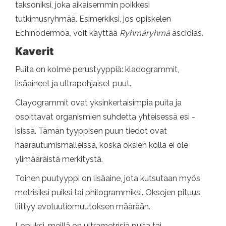
taksoniksi, joka aikaisemmin poikkesi
tutkimusryhmää. Esimerkiksi, jos opiskelen
Echinodermoa, voit käyttää
Ryhmäryhmä
ascidias.
Kaverit
Puita on kolme perustyyppiä: kladogrammit,
lisäaineet ja ultrapohjaiset puut.
Clayogrammit ovat yksinkertaisimpia puita ja
osoittavat organismien suhdetta yhteisessä esi -
isissä. Tämän tyyppisen puun tiedot ovat
haarautumismalleissa, koska oksien kolla ei ole
ylimääräistä merkitystä.
Toinen puutyyppi on lisäaine, jota kutsutaan myös
metrisiksi puiksi tai philogrammiksi. Oksojen pituus
liittyy evoluutiomuutoksen määrään.
Lopuksi, meillä on ultrametrisiä puita tai