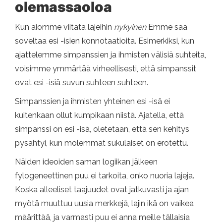
olemassaoloa
Kun aiomme viitata lajeihin
nykyinen
Emme saa
soveltaa esi -isien konnotaatioita. Esimerkiksi, kun
ajattelemme simpanssien ja ihmisten välisiä suhteita,
voisimme ymmärtää virheellisesti, että simpanssit
ovat esi -isiä suvun suhteen suhteen.
Simpanssien ja ihmisten yhteinen esi -isä ei
kuitenkaan ollut kumpikaan niistä. Ajatella, että
simpanssi on esi -isä, oletetaan, että sen kehitys
pysähtyi, kun molemmat sukulaiset on erotettu.
Näiden ideoiden saman logiikan jälkeen
fylogeneettinen puu ei tarkoita, onko nuoria lajeja.
Koska alleeliset taajuudet ovat jatkuvasti ja ajan
myötä muuttuu uusia merkkejä, lajin ikä on vaikea
määrittää, ja varmasti puu ei anna meille tällaisia ​​