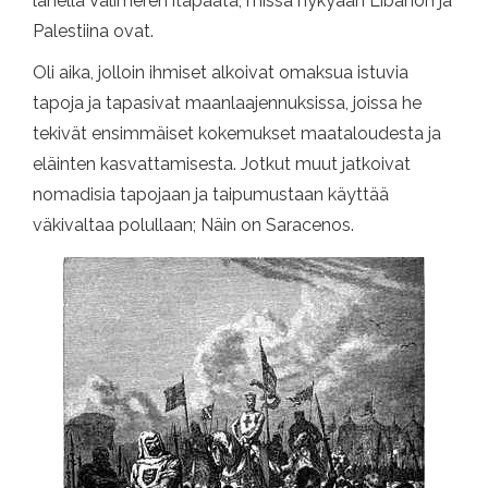
lähellä Välimeren itäpäätä, missä nykyään Libanon ja
Palestiina ovat.
Oli aika, jolloin ihmiset alkoivat omaksua istuvia
tapoja ja tapasivat maanlaajennuksissa, joissa he
tekivät ensimmäiset kokemukset maataloudesta ja
eläinten kasvattamisesta. Jotkut muut jatkoivat
nomadisia tapojaan ja taipumustaan ​​käyttää
väkivaltaa polullaan; Näin on Saracenos.