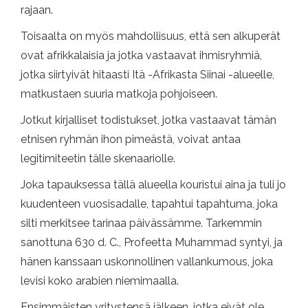
rajaan.
Toisaalta on myös mahdollisuus, että sen alkuperät
ovat afrikkalaisia ​​ja jotka vastaavat ihmisryhmiä,
jotka siirtyivät hitaasti Itä -Afrikasta Siinai -alueelle,
matkustaen suuria matkoja pohjoiseen.
Jotkut kirjalliset todistukset, jotka vastaavat tämän
etnisen ryhmän ihon pimeästä, voivat antaa
legitimiteetin tälle skenaariolle.
Joka tapauksessa tällä alueella kouristui aina ja tuli jo
kuudenteen vuosisadalle, tapahtui tapahtuma, joka
silti merkitsee tarinaa päivässämme. Tarkemmin
sanottuna 630 d. C., Profeetta Muhammad syntyi, ja
hänen kanssaan uskonnollinen vallankumous, joka
levisi koko arabien niemimaalla.
Ensimmäisten yritystensä jälkeen, jotka eivät ole