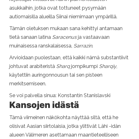
asukkaihin, jotka ovat tottuneet pysymään
autiomaisilla alueilla Siinai niemimaan ympärillä.
Tämän oletuksen mukaan sana kehittyi antamaan
tietä sanaan latina
Saracenus
ja vastaavaan
muinaisessa ranskalaisessa,
Sarrazin
.
Arvioidaan puolestaan, että kaikki nämä substantiivit
johtuvat arabiteristä
Sharq
jompikumpi
Sharqiy
,
käytettiin auringonnousun tai sen pisteen
merkitsemiseen.
Se voi palvella sinua: Konstantín Stanislavski
Kansojen idästä
Tämä viimeinen näkökohta näyttää siltä, ​​että he
olisivat Aasian siirtolaisia, jotka ylittivät Lähi -idän
alueen Välimeren asettamaan maantieteelliseen