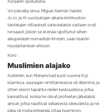
Koraanin opetuksina.
Voi palvella sinua: Miguel Alemán Valdés
Jo 10. ja XI vuosisatojen aikana kristinuskon
taistelujen viittaukset saracealaisia ​​vastaan ​​ovat
runsaasti, jolloin se ei enää rajoittunut siihen
alkuperäisiin nomadisiin ihmisiin, vaan islamin
noudattamisen ehtoon.
Koro '.
Muslimien alajako
Kuitenkin, kun Muhammad kuoli vuonna 632
islamissa, seuraajan nimittämisessä oli dilemma, ja
sitten skismi tapahtui niiden keskuudessa, jotka
kannattivat, koska he olivat profeetan jälkeläisiä
ainoat, jotka nauttivat sellaisesta oikeudesta, ja ne,
joilla oli muita kriteerejä ottaa huomioon.