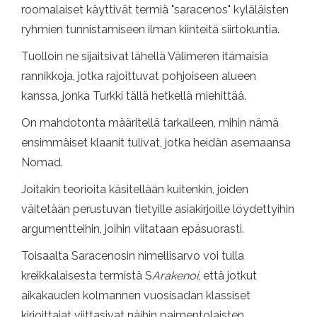
roomalaiset käyttivät termiä "saracenos" kyläläisten
ryhmien tunnistamiseen ilman kiinteitä siirtokuntia.
Tuolloin ne sijaitsivat lähellä Välimeren itämaisia ​​
rannikkoja, jotka rajoittuvat pohjoiseen alueen
kanssa, jonka Turkki tällä hetkellä miehittää.
On mahdotonta määritellä tarkalleen, mihin nämä
ensimmäiset klaanit tulivat, jotka heidän asemaansa
Nomad.
Joitakin teorioita käsitellään kuitenkin, joiden
väitetään perustuvan tietyille asiakirjoille löydettyihin
argumentteihin, joihin viitataan epäsuorasti.
Toisaalta Saracenosin nimellisarvo voi tulla
kreikkalaisesta termistä S
Arakenoi
, että jotkut
aikakauden kolmannen vuosisadan klassiset
kirjoittajat viittasivat näihin paimentolaisten