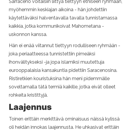
Sarraceno voitaisiin liittyä tiettyyn etniseen ryhmään,
myöhemmin keskiajan aikoina - hän johdettiin
käytettäväksi halventavalla tavalla tunnistamassa
kaikkia, jotka kommunikoivat Mahometana -
uskonnon kanssa.
Hän ei enää viitannut tiettyyn rodulliseen ryhmään -
joka periaatteessa tunnistettiin pimeäksi
ihonvälitykseksi -ja jopa islamiksi muutettuja
eurooppalaisia ​​kansakuntia pidettiin Saracenosina.
Ristiretkien kouristuksina hän meni pidemmälle
soveltamalla tätä termiä kaikille, jotka eivät olleet
rohkeita kristittyjä.
Laajennus
Toinen erittäin merkittävä ominaisuus näissä kylissä
oli heidän innokas laajennusta. He uhkasivat erittäin