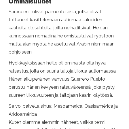
Ominaisuudet
Saraceenit olivat paimentolaisia, jotka olivat
tottuneet käsittelemään autiomaa -alueiden
kauheita olosuhteita, joilla ne hallitsivat. Heidän
kunnossaan nomadina he omistautuivat ryöstöön,
mutta ajan myötä he asettuivat Arabin niemimaan
pohjoiseen.
Hyökkäyksissään heille oli ominaista olla hyvä
ratsastus, jolla on suuria taitoja liikkua autiomaassa.
Hänen alkuperäinen vahvuus Guerrero Pueblo
perustui hänen kevyeen ratsuväkeensä, joka pystyi
suureen liikkuvuuteen ja taitojaan kaarin käytössä.
Se voi palvella sinua: Mesoamerica, Oasisamérica ja
Aridoamérica
Kuten olemme aiemmin nähneet, vaikka termi