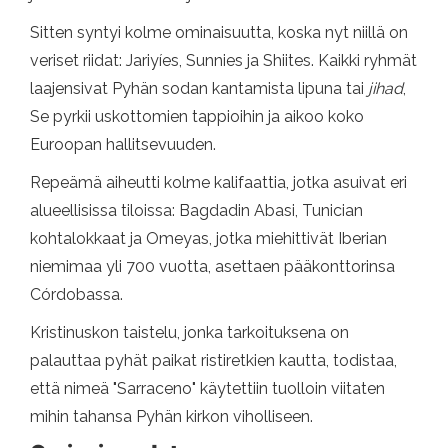
Sitten syntyi kolme ominaisuutta, koska nyt niillä on
veriset riidat: Jariyíes, Sunnies ja Shiites. Kaikki ryhmät
laajensivat Pyhän sodan kantamista lipuna tai
jihad
,
Se pyrkii uskottomien tappioihin ja aikoo koko
Euroopan hallitsevuuden.
Repeämä aiheutti kolme kalifaattia, jotka asuivat eri
alueellisissa tiloissa: Bagdadin Abasi, Tunician
kohtalokkaat ja Omeyas, jotka miehittivät Iberian
niemimaa yli 700 vuotta, asettaen pääkonttorinsa
Córdobassa.
Kristinuskon taistelu, jonka tarkoituksena on
palauttaa pyhät paikat ristiretkien kautta, todistaa,
että nimeä "Sarraceno" käytettiin tuolloin viitaten
mihin tahansa Pyhän kirkon viholliseen.