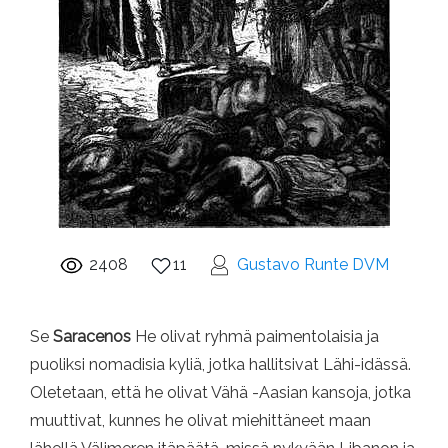
2408
11
Gustavo Runte DVM
Se
Saracenos
He olivat ryhmä paimentolaisia ​​ja
puoliksi nomadisia kyliä, jotka hallitsivat Lähi-idässä.
Oletetaan, että he olivat Vähä -Aasian kansoja, jotka
muuttivat, kunnes he olivat miehittäneet maan