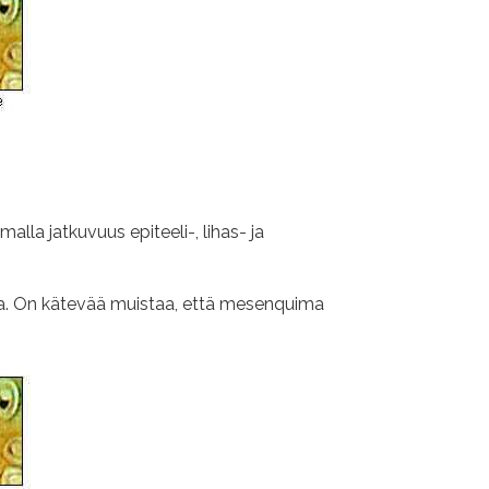
lla jatkuvuus epiteeli-, lihas- ja
ana. On kätevää muistaa, että mesenquima