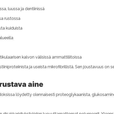
sa, luussa ja dentiinissä
ssa rustossa
ista kuiduista
alueella
tikulaarisen kalvon välisissä ammattiliitoissa
iiniproteiinista ja useista mikrofibrillistä. Sen joustavuus on 
rustava aine
doksissa löydetty olennaisesti proteoglykaanista, glukosamino
en disakkaridiyksiköiden luovuttamattomat polymeerit. Yleen