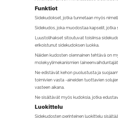
Funktiot
Sidekudokset, jotka tunnetaan myös nimellä tu
Sidekudos, joka muodostaa kapselit, jotka 
Luustolihakset sitoutuvat toisiinsa sidekudo
erikoistunut sidekudoksen luokka.
Näiden kudosten olennainen tehtävä on myös 
molekyylimekanismien (aineenvaihduntajätte
Ne edistävät kehon puolustusta ja suojaami
toimivien vasta -aineiden tuottavien solujen
vasteen aikana.
Ne sisältävät myös kudoksia, jotka edusta
Luokittelu
Sidekudosten perinteinen luokittelu sisältä