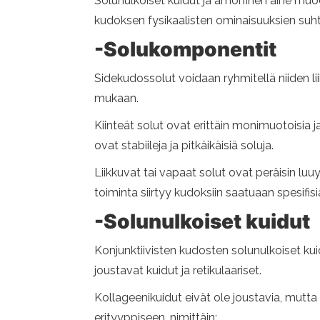
Solunulkoiset kuidut ja amorfinen aine muo
kudoksen fysikaalisten ominaisuuksien suh
-Solukomponentit
Sidekudossolut voidaan ryhmitellä niiden lii
mukaan.
Kiinteät solut ovat erittäin monimuotoisia
ovat stabiileja ja pitkäikäisiä soluja.
Liikkuvat tai vapaat solut ovat peräisin luuy
toiminta siirtyy kudoksiin saatuaan spesifisi
-Solunulkoiset kuidut
Konjunktiivisten kudosten solunulkoiset ku
joustavat kuidut ja retikulaariset.
Kollageenikuidut eivät ole joustavia, mutta 
erityyppiseen, nimittäin: