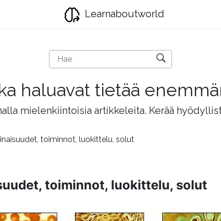
Learnaboutworld
jotka haluavat tietää enemm
lla mielenkiintoisia artikkeleita. Kerää hyödyllis
isuudet, toiminnot, luokittelu, solut
udet, toiminnot, luokittelu, solut