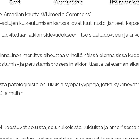
hde: Arcadian kautta Wikimedia Commons)
ujen kulkeutumisen kanssa, ovat luut, rusto, jänteet, kapseli
okitellaan alkion sidekudokseen, itse sidekudokseen ja erik
nnallinen merkitys aiheuttaa virheitä näissä olennaisissa kudo
ostumis- ja perustamisprosessiin alkion tilasta tai elämän aika
isista patologioista on lukuisia syöpätyyppejä, jotka kykenevä
 ja muihin.
 koostuvat soluista, solunulkoisista kuiduista ja amorfisesta 