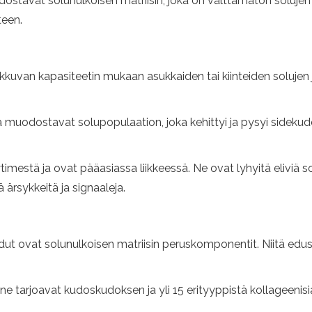
dostavat solunulkoisen matriisin, joka on välttämätön solujen
teen.
kkuvan kapasiteetin mukaan asukkaiden tai kiinteiden solujen j
 ja muodostavat solupopulaation, joka kehittyi ja pysyi sidek
timestä ja ovat pääasiassa liikkeessä. Ne ovat lyhyitä eliviä so
ä ärsykkeitä ja signaaleja.
idut ovat solunulkoisen matriisin peruskomponentit. Niitä edu
ne tarjoavat kudoskudoksen ja yli 15 erityyppistä kollageenisi