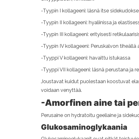
-Tyypin I kollageeni: läsnä itse sidekudokses
-Tyypin II kollageeni: hyaliinissa ja elastise
-Tyypin III kollageeni: erityisesti retikulaaris
-Tyypin IV kollageeni: Peruskalvon tiheällä 
-Tyyppi V kollageeni: havaittu istukassa
-Tyyppi VII kollageeni: läsnä perustana ja re
Joustavat kuidut puolestaan ​​koostuvat elast
voidaan venyttää.
-Amorfinen aine tai pe
Perusaine on hydratoitu geeliaine ja sideku
Glukosaminoglykaania
Glukosaminoglykaanit ovat pitkät toistuvi