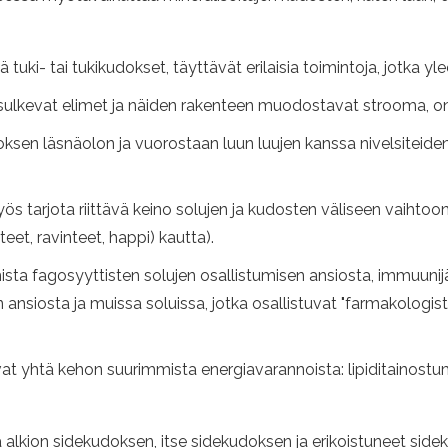
ki- tai tukikudokset, täyttävät erilaisia ​​toimintoja, jotka yl
sulkevat elimet ja näiden rakenteen muodostavat strooma, on 
ksen läsnäolon ja vuorostaan ​​luun luujen kanssa nivelsiteide
tarjota riittävä keino solujen ja kudosten väliseen vaihtoon, 
et, ravinteet, happi) kautta).
sta fagosyyttisten solujen osallistumisen ansiosta, immuunij
 ansiosta ja muissa soluissa, jotka osallistuvat "farmakologis
vat yhtä kehon suurimmista energiavarannoista: lipiditainos
ä alkion sidekudoksen, itse sidekudoksen ja erikoistuneet side