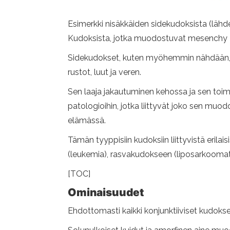
Esimerkki nisäkkäiden sidekudoksista (lä
Kudoksista, jotka muodostuvat mesenchy -sol
Sidekudokset, kuten myöhemmin nähdään, lu
rustot, luut ja veren.
Sen laaja jakautuminen kehossa ja sen toimi
patologioihin, jotka liittyvät joko sen muod
elämässä.
Tämän tyyppisiin kudoksiin liittyvistä erila
(leukemia), rasvakudokseen (liposarkoomat)
[TOC]
Ominaisuudet
Ehdottomasti kaikki konjunktiiviset kudokset