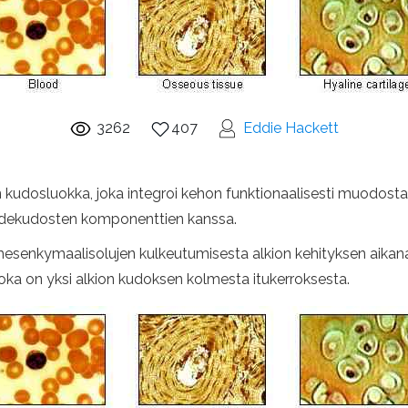
3262
407
Eddie Hackett
 kudosluokka, joka integroi kehon funktionaalisesti muodostama
idekudosten komponenttien kanssa.
n mesenkymaalisolujen kulkeutumisesta alkion kehityksen aik
ka on yksi alkion kudoksen kolmesta itukerroksesta.