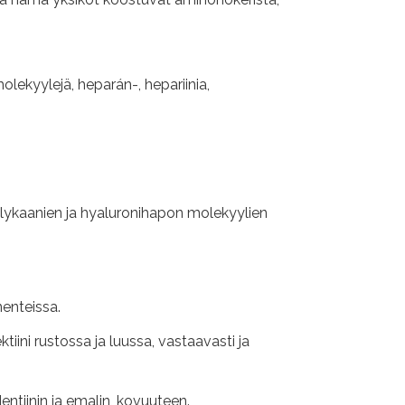
olekyylejä, heparán-, hepariinia,
glykaanien ja hyaluronihapon molekyylien
nenteissa.
tiini rustossa ja luussa, vastaavasti ja
ntiinin ja emalin, kovuuteen.