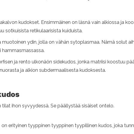
kalvon kudokset. Ensimmäinen on läsnä vain alkiossa ja koo
sotkuisista retikulaarisista kuiduista.
kea muotoinen ydin, jolla on vähän sytoplasmaa. Nämä solut 
aitsi hammasmassassa.
orfisen ja rento ulkonäön sidekudos, jonka matriisi koostuu pä
panuorasta ja alkion subdermaalisesta kudoksesta.
ekudos
ilat ihon syvyydessä. Se päällystää sisäiset ontelo.
on erityinen tyyppinen tyyppinen tyypillinen kudos, joka tunn