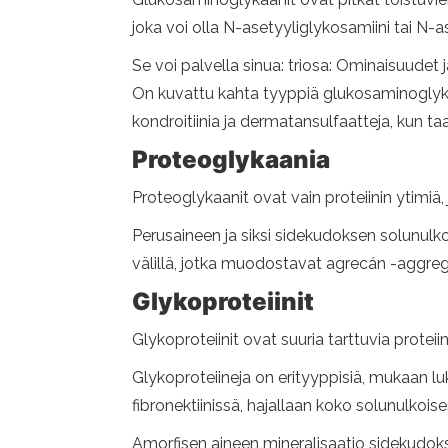
joka voi olla N-asetyyliglykosamiini tai N-a
Se voi palvella sinua: triosa: Ominaisuudet
On kuvattu kahta tyyppiä glukosaminoglykaane
kondroitiinia ja dermatansulfaatteja, kun ta
Proteoglykaania
Proteoglykaanit ovat vain proteiinin ytimiä
Perusaineen ja siksi sidekudoksen solunulk
välillä, jotka muodostavat agrecán -aggrega
Glykoproteiinit
Glykoproteiinit ovat suuria tarttuvia prot
Glykoproteiineja on erityyppisiä, mukaan luk
fibronektiinissä, hajallaan koko solunulkoise
Amorfisen aineen mineralisaatio sidekudoks