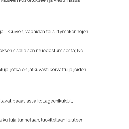
 väliseen kosketukseen ja viestinnässä
a liikkuvien, vapaiden tai siirtymäkennojen
udoksen sisällä sen muodostumisesta; Ne
luja, jotka on jatkuvasti korvattu ja joiden
stavat pääasiassa kollageenikuidut,
a kuituja tunnetaan, luokitellaan kuuteen