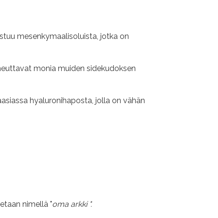
stuu mesenkymaalisoluista, jotka on
aiheuttavat monia muiden sidekudoksen
äasiassa hyaluronihaposta, jolla on vähän
etaan nimellä "
oma arkki ".