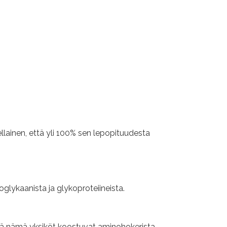
sellainen, että yli 100% sen lepopituudesta
glykaanista ja glykoproteiineista.
sä nämä yksiköt koostuvat aminohokerista,