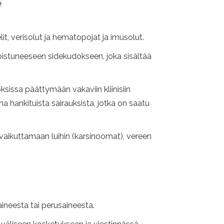
t, verisolut ja hematopojat ja imusolut.
oistuneeseen sidekudokseen, joka sisältää
ksissa päättymään vakaviin kliinisiin
na hankituista sairauksista, jotka on saatu
t vaikuttamaan luihin (karsinoomat), vereen
aineesta tai perusaineesta.