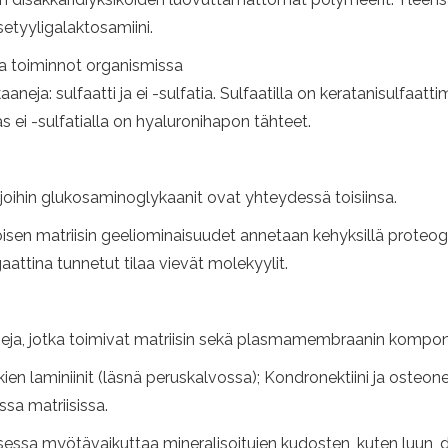
setyyligalaktosamiini.
 ja toiminnot organismissa
ja: sulfaatti ja ei -sulfatia. Sulfaatilla on keratanisulfaattim
as ei -sulfatialla on hyaluronihapon tähteet.
, joihin glukosaminoglykaanit ovat yhteydessä toisiinsa.
oisen matriisin geeliominaisuudet annetaan kehyksillä proteo
attina tunnetut tilaa vievät molekyylit.
eiineja, jotka toimivat matriisin sekä plasmamembraanin kompo
ien laminiinit (läsnä peruskalvossa); Kondronektiini ja osteonek
ssa matriisissa.
essa myötävaikuttaa mineralisoitujen kudosten, kuten luun, de