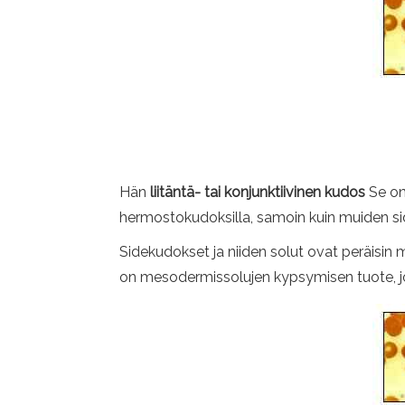
Hän
liitäntä- tai konjunktiivinen kudos
Se on
hermostokudoksilla, samoin kuin muiden s
Sidekudokset ja niiden solut ovat peräisi
on mesodermissolujen kypsymisen tuote, jo