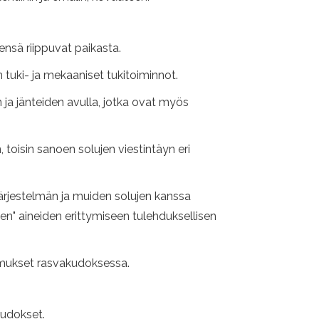
eensä riippuvat paikasta.
tuki- ja mekaaniset tukitoiminnot.
n ja jänteiden avulla, jotka ovat myös
toisin sanoen solujen viestintäyn eri
ärjestelmän ja muiden solujen kanssa
ten" aineiden erittymiseen tulehduksellisen
tumukset rasvakudoksessa.
kudokset.