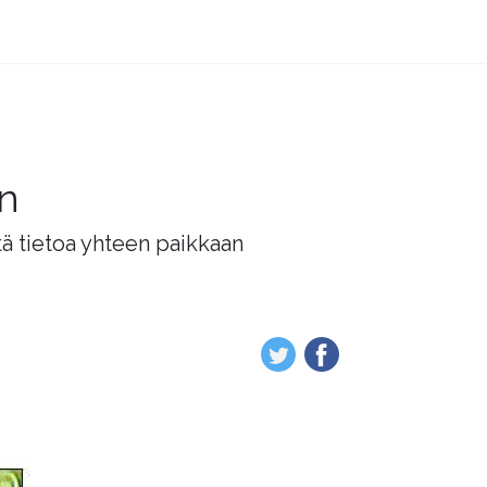
än
tä tietoa yhteen paikkaan