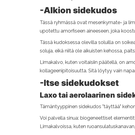
-Alkion sidekudos
Tässä ryhmässä ovat mesenkymate- ja lima
upotettu amorfiseen aineeseen, joka koostuu 
Tässä kudoksessa olevilla soluilla on soi
soluja, eikä niitä ole aikuisten kehossa, p
Limakalvo, kuten voitaisiin päätellä, on am
kollageenipitoisuutta. Sitä löytyy vain na
-Itse sidekudokset
Laxo tai aerolaarinen sid
Tämäntyyppinen sidekudos "täyttää" kehon t
Voi palvella sinua: biogeneettiset elementit
Limakalvoissa, kuten ruoansulatuskanavan, 