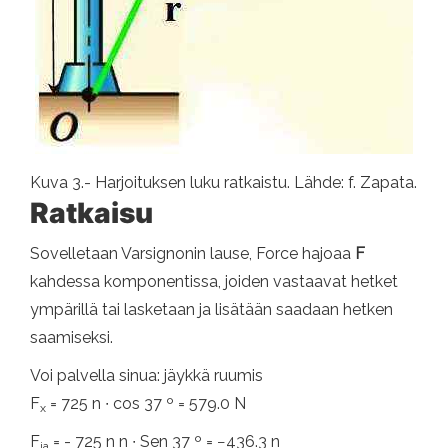
Kuva 3.- Harjoituksen luku ratkaistu. Lähde: f. Zapata.
Ratkaisu
Sovelletaan Varsignonin lause, Force hajoaa
F
kahdessa komponentissa, joiden vastaavat hetket
ympärillä tai lasketaan ja lisätään saadaan hetken
saamiseksi.
Voi palvella sinua: jäykkä ruumis
F
= 725 n ∙ cos 37 º = 579.0 N
x
F
= - 725 n n ∙ Sen 37 º = −436.3 n
ja