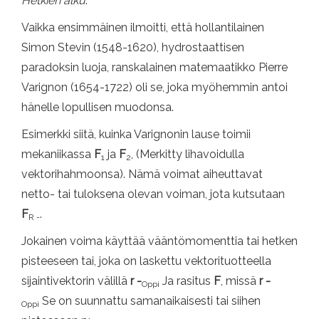
Hetkien alku
.
Vaikka ensimmäinen ilmoitti, että hollantilainen
Simon Stevin (1548-1620), hydrostaattisen
paradoksin luoja, ranskalainen matemaatikko Pierre
Varignon (1654-1722) oli se, joka myöhemmin antoi
hänelle lopullisen muodonsa.
Esimerkki siitä, kuinka Varignonin lause toimii
mekaniikassa
F
ja
F
, (Merkitty lihavoidulla
1
2
vektorihahmoonsa). Nämä voimat aiheuttavat
netto- tai tuloksena olevan voiman, jota kutsutaan
F
.
R -
Jokainen voima käyttää vääntömomenttia tai hetken
pisteeseen tai, joka on laskettu vektorituotteella
sijaintivektorin välillä
r -
Ja rasitus
F
, missä
r -
Oppi
Se on suunnattu samanaikaisesti tai siihen
Oppi