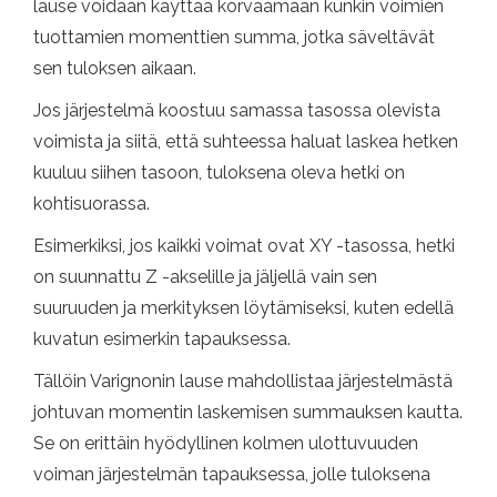
lause voidaan käyttää korvaamaan kunkin voimien
tuottamien momenttien summa, jotka säveltävät
sen tuloksen aikaan.
Jos järjestelmä koostuu samassa tasossa olevista
voimista ja siitä, että suhteessa haluat laskea hetken
kuuluu siihen tasoon, tuloksena oleva hetki on
kohtisuorassa.
Esimerkiksi, jos kaikki voimat ovat XY -tasossa, hetki
on suunnattu Z -akselille ja jäljellä vain sen
suuruuden ja merkityksen löytämiseksi, kuten edellä
kuvatun esimerkin tapauksessa.
Tällöin Varignonin lause mahdollistaa järjestelmästä
johtuvan momentin laskemisen summauksen kautta.
Se on erittäin hyödyllinen kolmen ulottuvuuden
voiman järjestelmän tapauksessa, jolle tuloksena