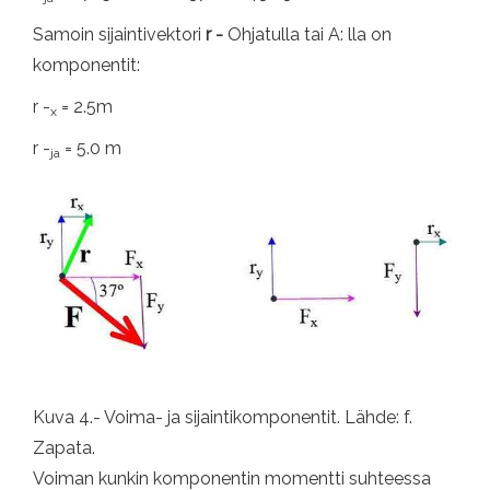
Samoin sijaintivektori
r -
Ohjatulla tai A: lla on
komponentit:
r -
= 2.5m
x
r -
= 5.0 m
ja
Kuva 4.- Voima- ja sijaintikomponentit. Lähde: f.
Zapata.
Voiman kunkin komponentin momentti suhteessa