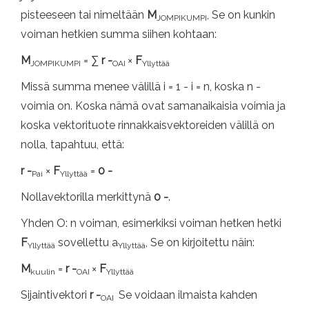
pisteeseen tai nimeltään
M
, Se on kunkin
JOMPIKUMPI
voiman hetkien summa siihen kohtaan:
M
= ∑
r -
×
F
JOMPIKUMPI
OAI
Yllyttää
Missä summa menee välillä i = 1 - i = n, koska n -
voimia on. Koska nämä ovat samanaikaisia ​​voimia ja
koska vektorituote rinnakkaisvektoreiden välillä on
nolla, tapahtuu, että:
r -
×
F
=
0 -
Pai
Yllyttää
Nollavektorilla merkittynä
0 -
.
Yhden O: n voiman, esimerkiksi voiman hetken hetki
F
sovellettu a
, Se on kirjoitettu näin:
Yllyttää
Yllyttää
M
=
r -
×
F
kuulin
OAI
Yllyttää
Sijaintivektori
r -
Se voidaan ilmaista kahden
OAI