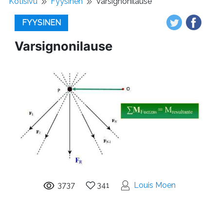
Kotisivu
Fyysinen
Varsignonilause
FYYSINEN
Varsignonilause
3737
341
Louis Moen