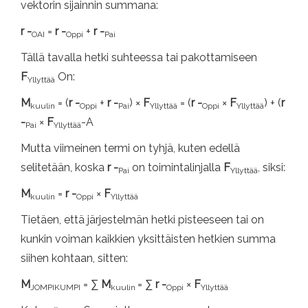
vektorin sijainnin summana:
r -
=
r -
+
r -
OAI
Oppi
Pai
Tällä tavalla hetki suhteessa tai pakottamiseen
F
On:
Yllyttää
M
= (
r -
+
r -
) ×
F
= (
r -
×
F
) + (
r
kuulin
Oppi
Pai
Yllyttää
Oppi
Yllyttää
-
×
F
-A
Pai
Yllyttää
Mutta viimeinen termi on tyhjä, kuten edellä
selitetään, koska
r -
on toimintalinjalla
F
, siksi:
Pai
Yllyttää
M
=
r -
×
F
kuulin
Oppi
Yllyttää
Tietäen, että järjestelmän hetki pisteeseen tai on
kunkin voiman kaikkien yksittäisten hetkien summa
siihen kohtaan, sitten:
M
= ∑
M
= ∑
r -
×
F
JOMPIKUMPI
kuulin
Oppi
Yllyttää