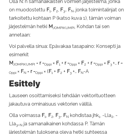
Olla N: n samanaikaisten voimien järjestelmä, jonka
on muodostettu
F
,
F
,
F
..
F
, jonka toimintalinjat on
1
2
3
N
tarkoitettu kohtaan P (katso kuva 1), tämän voiman
järjestelmän hetki
M
, Kohdan tai sen
JOMPIKUMPI
annetaan:
Voi palvella sinua: Epävakaa tasapaino: Konsepti ja
esimerkit
M
=
r -
×
F
+
r -
×
F
+
r -
×
F
+..
r -
JOMPIKUMPI
Oppi
1
Oppi
2
Oppi
3
×
F
=
r -
× (
F
+
F
+
F
+..
F
-A
Oppi
N
Oppi
1
2
3
N
Esittely
Lauseen osoittamiseksi tehdään vektorituotteen
jakautuva ominaisuus vektorien välillä.
Olla voimassa
F
,
F
,
F
..
F
kohdistaa jhk
, -Lla
, -
1
2
3
N
1
2
Lla
…
ja samanaikainen kohdassa P. Tämän
3
N
järjestelmän tuloksena oleva hetki suhteessa