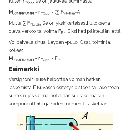
Kuten
r -
Se on jatkuvaa, summasta:
Oppi
M
=
r -
× (∑
F
-A
JOMPIKUMPI
Oppi
Yllyttää
Mutta ∑
F
Se on yksinkertaisesti tuloksena
Yllyttää
oleva verkko tai voima
F
, Siksi heti päätellään, että:
R -
Voi palvella sinua: Leyden -pullo: Osat, toiminta,
kokeet
M
=
r -
×
F
JOMPIKUMPI
Oppi
R -
Esimerkki
Varsignonin lause helpottaa voiman hetken
laskemista
F
Kuvassa esitetyn pisteen tai rakenteen
suhteen, jos voima jaotellaan suorakulmaisiin
komponentteihin ja niiden momentti lasketaan: