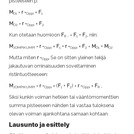
pisteeseen p:
M
=
r -
×
F
O1
Oppi
1
M
=
r -
×
F
O2
Oppi
2
Kun otetaan huomioon
F
=
F
+
F
, niin:
R -
1
2
M
=
r -
×
F
+
r -
×
F
=
M
+
M
JOMPIKUMPI
Oppi
1
Oppi
2
O1
O2
Mutta miten
r -
Se on sitten yleinen tekijä
Oppi
jakautuvan ominaisuuden soveltaminen
ristiintuotteeseen:
M
=
r -
× (
F
+
F
) =
r -
×
F
JOMPIKUMPI
Oppi
1
2
Oppi
R -
Siksi kunkin voiman hetkien tai vääntömomenttien
summa pisteeseen nähden tai vastaa tuloksena
olevan voiman ajankohtana samaan kohtaan.
Lausunto ja esittely