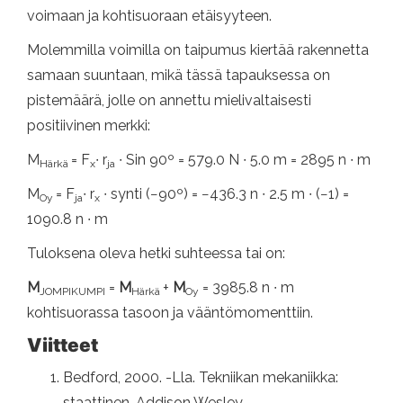
voimaan ja kohtisuoraan etäisyyteen.
Molemmilla voimilla on taipumus kiertää rakennetta
samaan suuntaan, mikä tässä tapauksessa on
pistemäärä, jolle on annettu mielivaltaisesti
positiivinen merkki:
M
= F
∙ r
∙ Sin 90º = 579.0 N ∙ 5.0 m = 2895 n ∙ m
Härkä
x
ja
M
= F
∙ r
∙ synti (−90º) = −436.3 n ∙ 2.5 m ∙ (−1) =
Oy
ja
x
1090.8 n ∙ m
Tuloksena oleva hetki suhteessa tai on:
M
=
M
+
M
= 3985.8 n ∙ m
JOMPIKUMPI
Härkä
Oy
kohtisuorassa tasoon ja vääntömomenttiin.
Viitteet
Bedford, 2000. -Lla. Tekniikan mekaniikka:
staattinen. Addison Wesley.