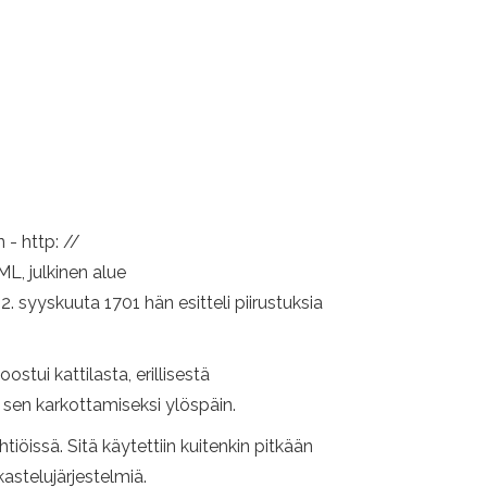
 - http: //
, julkinen alue
. syyskuuta 1701 hän esitteli piirustuksia
stui kattilasta, erillisestä
sen karkottamiseksi ylöspäin.
öissä. Sitä käytettiin kuitenkin pitkään
astelujärjestelmiä.