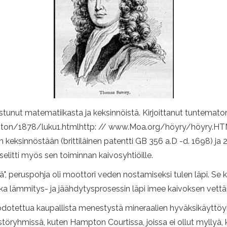
stunut matematiikasta ja keksinnöistä. Kirjoittanut tuntematon
on/1878/luku1.htmlhttp: // www.Moa.org/höyry/höyry.HTML
 keksinnöstään (brittiläinen patentti GB 356 a.D -d. 1698) ja 22
selitti myös sen toiminnan kaivosyhtiöille.
, peruspohja oli moottori veden nostamiseksi tulen läpi. Se koo
a lämmitys- ja jäähdytysprosessin läpi imee kaivoksen vettä 
odotettua kaupallista menestystä mineraalien hyväksikäyttöyhti
töryhmissä, kuten Hampton Courtissa, joissa ei ollut myllyä, k