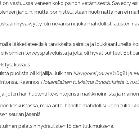
ä on vastuussa veneen koko painon vetämisestä. Savedry esitteli 
eneen jahdiin, mutta ponnisteluistaan ​​huolimatta hän ei mark
yöskään hyväksytty, oli mekanismi, joka mahdollisti alusten
a lääketieteellisiä tarvikkeita sairaita ja loukkaantuneita komi
rivoimien terveyspalveluista ja jolla oli hyvät suhteet Botica
rkitys, kuvaus
puolista oli kirjailija. Julkinen
Navigointi parani
(1698) ja
Mi
eksintönsä. Käännös
Hollantilainen tutkielma linnoituksista
(1704)
oja, joten hän huolehti keksintöjensä markkinoinnista ja maino
n keskustassa, mikä antoi hänelle mahdollisuuden tulla julk
isen seuran jäseniä.
uimen palatsin hydraulisten töiden tutkimuksena.