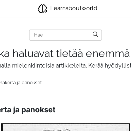
Learnaboutworld
jotka haluavat tietää enemm
lla mielenkiintoisia artikkeleita. Kerää hyödyllis
äkerta ja panokset
ta ja panokset