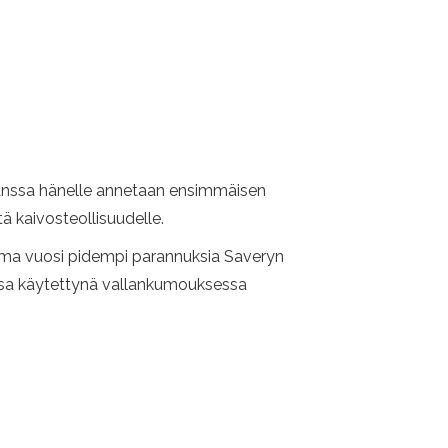
kanssa hänelle annetaan ensimmäisen
ä kaivosteollisuudelle.
tama vuosi pidempi parannuksia Saveryn
essa käytettynä vallankumouksessa