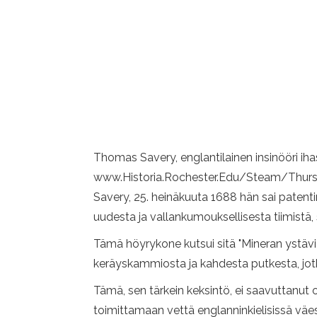
Thomas Savery, englantilainen insinööri iha
www.Historia.Rochester.Edu/Steam/Thurst
Savery, 25. heinäkuuta 1688 hän sai patentin
uudesta ja vallankumouksellisesta tiimistä, 
Tämä höyrykone kutsui sitä "Mineran ystäviä"
keräyskammiosta ja kahdesta putkesta, jotk
Tämä, sen tärkein keksintö, ei saavuttanut 
toimittamaan vettä englanninkielisissä väes