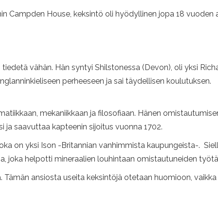
onin Campden House, keksintö oli hyödyllinen jopa 18 vuoden a
iedetä vähän. Hän syntyi Shilstonessa (Devon), oli yksi Richa
nglanninkieliseen perheeseen ja sai täydellisen koulutuksen.
matiikkaan, mekaniikkaan ja filosofiaan. Hänen omistautumise
i ja saavuttaa kapteenin sijoitus vuonna 1702.
joka on yksi Ison -Britannian vanhimmista kaupungeista-. Siellä
sa, joka helpotti mineraalien louhintaan omistautuneiden työtä,
a. Tämän ansiosta useita keksintöjä otetaan huomioon, vaikka