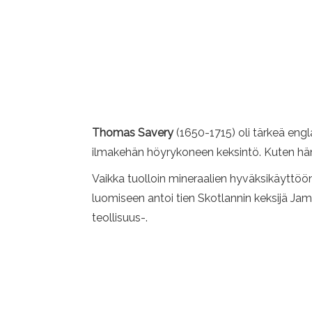
Thomas Savery
(1650-1715) oli tärkeä en
ilmakehän höyrykoneen keksintö. Kuten hän s
Vaikka tuolloin mineraalien hyväksikäyttöö
luomiseen antoi tien Skotlannin keksijä J
teollisuus-.