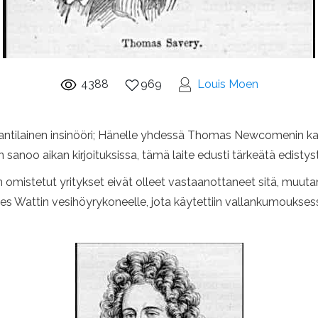
4388
969
Louis Moen
glantilainen insinööri; Hänelle yhdessä Thomas Newcomenin 
anoo aikan kirjoituksissa, tämä laite edusti tärkeätä edistyst
n omistetut yritykset eivät olleet vastaanottaneet sitä, muu
ames Wattin vesihöyrykoneelle, jota käytettiin vallankumouks