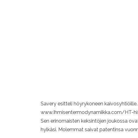
Savery esitteli höyrykoneen kaivosyhtiöille
www.Ihmisentermodynamiikka.com/HT-histo
Sen erinomaisten keksintöjen joukossa ovat
hylkäsi. Molemmat saivat patentinsa vuon