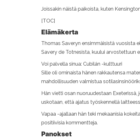
Joissakin näistä paikoista, kuten Kensingt
[TOC]
Elämäkerta
Thomas Saveryn ensimmäisistä vuosista ei t
Savery de Totnesista, kuului arvostettuun e
Voi palvella sinua: Cubilán -kulttuuri
Sille oli ominaista hänen rakkautensa mate
mahdollisuuden valmistua sotilasinsinööriks
Hän vietti osan nuoruudestaan ​​Exeterissä, 
uskotaan, että ajatus työskennellä laittees
Vapaa -ajallaan hän teki mekaanisia kokeit
positiivisia kommentteja.
Panokset