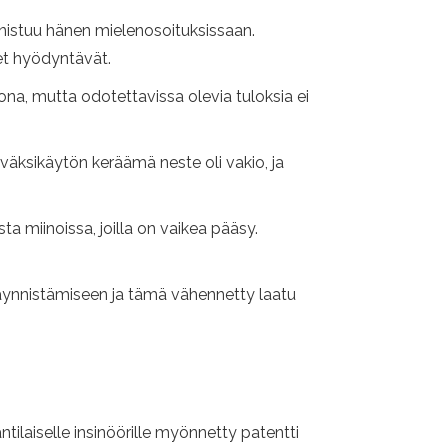
nistuu hänen mielenosoituksissaan.
et hyödyntävät.
ona, mutta odotettavissa olevia tuloksia ei
yväksikäytön keräämä neste oli vakio, ja
ta miinoissa, joilla on vaikea pääsy.
 käynnistämiseen ja tämä vähennetty laatu
tilaiselle insinöörille myönnetty patentti