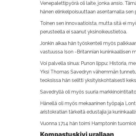
Venepalettipyörä oli laite, jonka ansio. Täm
hänen elinkelpoisuuttaan asentamalla sen pi
Toinen sen innovaatioista, mutta sitä ei m
perusteella ei saanut yksinoikeustietoa.
Jonkin aikaa hän työskenteli myös palkkaamall
vastuussa Ison -Britannian kuninkaallisen me
Voi palvella sinua: Punon lippu: Historia, me
Yksi Thomas Savedryn vähemmän tunnetuista 
teoksissa hän selitti yksityiskohtaisesti k
Savedryllä oli myös suuria markkinointitait
Hänellä oli myös mekaaninen työpaja Lontoo
aristokratian tärkeitä edustajia ja kuninkaall
Vuonna 1714 hän toimi Hamptonin tuomioist
Kompastuskivi urallaan