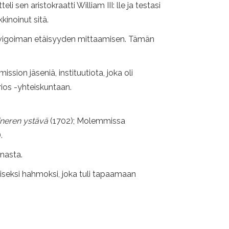
sen aristokraatti William III: lle ja testasi
kinoinut sitä.
 navigoiman etäisyyden mittaamisen. Tämän
ssion jäseniä, instituutiota, joka oli
rios -yhteiskuntaan.
neren ystävä
(1702); Molemmissa
.
nnasta.
iseksi hahmoksi, joka tuli tapaamaan