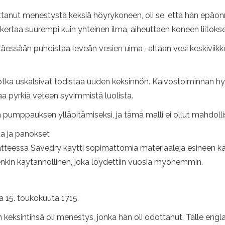
ttanut menestystä keksiä höyrykoneen, oli se, että hän epäon
ertaa suurempi kuin yhteinen ilma, aiheuttaen koneen liitoks
täessään puhdistaa leveän vesien uima -altaan vesi keskiviikk
, jotka uskalsivat todistaa uuden keksinnön. Kaivostoiminnan h
aa pyrkiä veteen syvimmistä luolista.
an pumppauksen ylläpitämiseksi, ja tämä malli ei ollut mahdollis
ta ja panokset
eriaatteessa Savedry käytti sopimattomia materiaaleja esineen
nkin käytännöllinen, joka löydettiin vuosia myöhemmin.
15. toukokuuta 1715.
keksintinsä oli menestys, jonka hän oli odottanut. Tälle englan