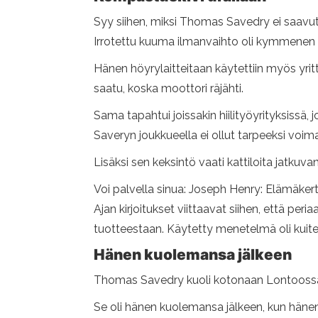
Syy siihen, miksi Thomas Savedry ei saavu
Irrotettu kuuma ilmanvaihto oli kymmenen k
Hänen höyrylaitteitaan käytettiin myös yrit
saatu, koska moottori räjähti.
Sama tapahtui joissakin hiilityöyrityksissä
Saveryn joukkueella ei ollut tarpeeksi voim
Lisäksi sen keksintö vaati kattiloita jatkuv
Voi palvella sinua: Joseph Henry: Elämäker
Ajan kirjoitukset viittaavat siihen, että p
tuotteestaan. Käytetty menetelmä oli kuite
Hänen kuolemansa jälkeen
Thomas Savedry kuoli kotonaan Lontoossa 
Se oli hänen kuolemansa jälkeen, kun hänen 