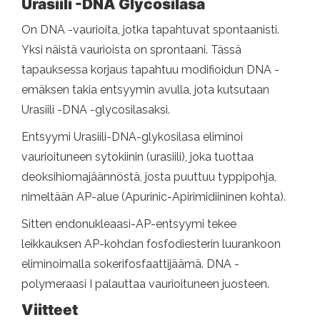
Urasiili -DNA Glycosilasa
On DNA -vaurioita, jotka tapahtuvat spontaanisti.
Yksi näistä vaurioista on sprontaani. Tässä
tapauksessa korjaus tapahtuu modifioidun DNA -
emäksen takia entsyymin avulla, jota kutsutaan
Urasiili -DNA -glycosilasaksi.
Entsyymi Urasiili-DNA-glykosilasa eliminoi
vaurioituneen sytokiinin (urasiili), joka tuottaa
deoksihiomajäännöstä, josta puuttuu typpipohja,
nimeltään AP-alue (Apurinic-Apirimidiininen kohta).
Sitten endonukleaasi-AP-entsyymi tekee
leikkauksen AP-kohdan fosfodiesterin luurankoon
eliminoimalla sokerifosfaattijäämä. DNA -
polymeraasi I palauttaa vaurioituneen juosteen.
Viitteet