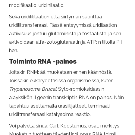
modifikaatio, uridinilaatio.
Sekä uridilililaation että siirtymän suorittaa
uridililtransferaasi. Tässä entsyymissä uridilaation
aktiivisuus johtuu glutamiinista ja fosfaatista, ja sen
aktivoidaan alfa-zotoglutaraatin ja ATP: n liitolla PII:
hen.
Toiminto RNA -painos
Joitakin RNM: ää muokataan ennen käännöstä.
Joissakin eukaryoottisissa organismeissa, kuten
Trypanosoma Brucei
, Sytokromioksidaasin
alayksikön II geenin transkriptin RNA on painos. Näin
tapahtuu asettamalla urasiilijätteet, terminaali
uridiltransferaasi katalysoima reaktio.
Voi palvella sinua: Curl: Koostumus, osat, merkitys
Muokatun tuotteen täydentävä opas RNA toimii