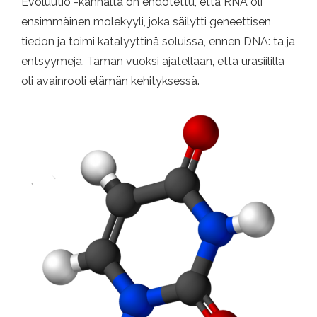
Evoluutio -kannalta on ehdotettu, että RNA oli
ensimmäinen molekyyli, joka säilytti geneettisen
tiedon ja toimi katalyyttinä soluissa, ennen DNA: ta ja
entsyymejä. Tämän vuoksi ajatellaan, että urasiililla
oli avainrooli elämän kehityksessä.