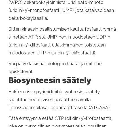
(WPO) dekarboksyloinnista. Uridilaato-muoto
(uridiini-5'-monofosfaatti, UMP), jota katalysoidaan
dekarboksylaasilla.
Sitten kinaasin osallistumisen kautta fosfaattiryhmä
siirretään ATP: stä UMP: hen, muodostaen UDP: n
(uridiini-5'-difosfaatti). Jälkimmäinen toistetaan,
muodostaen UTP: n (uridin-5'-triffosfaatti).
Voi palvella sinua: biologian haarat ja mitä he
opiskelevat
Biosynteesin säätely
Bakteereissa pyrimidiinibiosynteesin säätely
tapahtuu negatiivisen palautteen avulla,
TransCabamoilasa -aspartaattitasolla (ATCASA).
Tätä entsyymiä estää CTP (citidin-5'-trofosfaatti),
joka on pyrimidiinien biosynteesireiän lopullinen