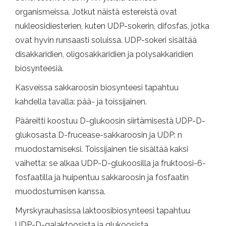
organismeissa. Jotkut näistä estereistä ovat
nukleosidiesterien, kuten UDP-sokerin, difosfas, jotka
ovat hyvin runsaasti soluissa. UDP-sokeri sisältää
disakkaridien, oligosakkaridien ja polysakkaridien
biosynteesiä.
Kasveissa sakkaroosin biosynteesi tapahtuu
kahdella tavalla: pää- ja toissijainen.
Pääreitti koostuu D-glukoosin siirtämisestä UDP-D-
glukosasta D-frucease-sakkaroosin ja UDP: n
muodostamiseksi. Toissijainen tie sisältää kaksi
vaihetta: se alkaa UDP-D-glukoosilla ja fruktoosi-6-
fosfaatilla ja huipentuu sakkaroosin ja fosfaatin
muodostumisen kanssa.
Myrskyrauhasissa laktoosibiosynteesi tapahtuu
UDP-D-galaktoosista ja glukoosista.