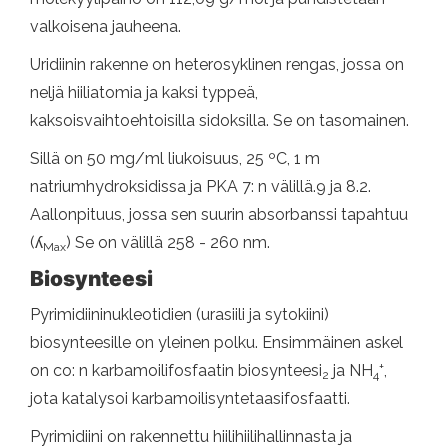
valkoisena jauheena.
Uridiinin rakenne on heterosyklinen rengas, jossa on
neljä hiiliatomia ja kaksi typpeä,
kaksoisvaihtoehtoisilla sidoksilla. Se on tasomainen.
Sillä on 50 mg/ml liukoisuus, 25 ºC, 1 m
natriumhydroksidissa ja PKA 7: n välillä.9 ja 8.2.
Aallonpituus, jossa sen suurin absorbanssi tapahtuu
(ʎ
) Se on välillä 258 - 260 nm.
Max
Biosynteesi
Pyrimidiininukleotidien (urasiili ja sytokiini)
biosynteesille on yleinen polku. Ensimmäinen askel
+
on co: n karbamoilifosfaatin biosynteesi
ja NH
,
2
4
jota katalysoi karbamoilisyntetaasifosfaatti.
Pyrimidiini on rakennettu hiilihiilihallinnasta ja