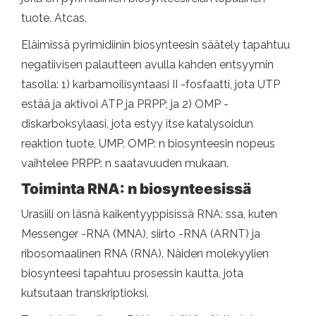
tuote. Atcas.
Eläimissä pyrimidiinin biosynteesin säätely tapahtuu
negatiivisen palautteen avulla kahden entsyymin
tasolla: 1) karbamoilisyntaasi II -fosfaatti, jota UTP
estää ja aktivoi ATP ja PRPP; ja 2) OMP -
diskarboksylaasi, jota estyy itse katalysoidun
reaktion tuote, UMP. OMP: n biosynteesin nopeus
vaihtelee PRPP: n saatavuuden mukaan.
Toiminta RNA: n biosynteesissä
Urasiili on läsnä kaikentyyppisissä RNA: ssa, kuten
Messenger -RNA (MNA), siirto -RNA (ARNT) ja
ribosomaalinen RNA (RNA). Näiden molekyylien
biosynteesi tapahtuu prosessin kautta, jota
kutsutaan transkriptioksi.