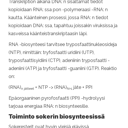
Transkription aikana DNA: n sisältämät tiedot
kopioidaan RNA: ssa pon -polymeraasi -RNA: n
kautta. Käänteinen prosessi, jossa RNA: n tiedot
kopioidaan DNA: ssa, tapahtuu joissakin viruksissa ja
kasveissa käänteistranskriptaasin läpi.
RNA -biosynteesi tarvitsee tryposfaattinukleosideja
(NTP), nimittäin: tryfosfaatti uridiini (UTP),
tryposfaattisyidiini (CTP), adeniinin tryposfaatti -
adeniini (ATP) ja tryfosfaatti -guaniini (GTP). Reaktio
on:
(RNA)
+ NTP -> (RNA)
jäte + PPI
n jätteet
N+1
Epäorgaaninen pyrofosfaatti (PPI) -hydrolyysi
tarjoaa energiaa RNA: n biosynteesille.
Toiminto sokerin biosynteesissä
Sokeresterit ovat hyvin yleisiä elävissä