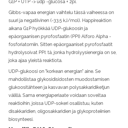
G1P + UTP -> udp -glucosa + 2pi.
Gibbs-vapaa energian vaihtelu tässä vaiheessa on
suuri ja negatiivinen (-33,5 kJ/mol). Happireaktion
aikana G1P hyökkää UDP-glukoosin ja
epäorgaanisen pyrofosfaatin (PPI) Alforo Alpha -
fosforiatomiin. Sitten epäorgaaniset pyrofosfaatit
hydrolysoivat PPI: tä, jonka hydrolyysienergia on se,
joka ajaa yleistä reaktiota.
UDP-glukoosi on "korkean energian" aine. Se
mahdollistaa glykosidisidosten muodostamisen
glukoositähteen ja kasvavan polysakkaridiketjun
välillä. Sama energiaperiaate voidaan soveltaa
reaktioihin, joissa UDP-sokeri osallistuu, kuten
disakkaridien, oligosakkaridien ja glykoproteiinien
biosynteesi.