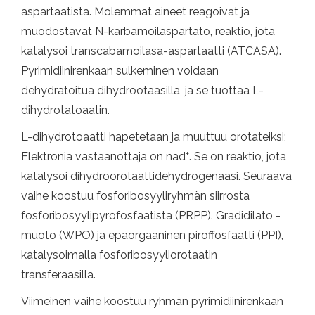
aspartaatista. Molemmat aineet reagoivat ja
muodostavat N-karbamoilaspartato, reaktio, jota
katalysoi transcabamoilasa-aspartaatti (ATCASA).
Pyrimidiinirenkaan sulkeminen voidaan
dehydratoitua dihydrootaasilla, ja se tuottaa L-
dihydrotatoaatin.
L-dihydrotoaatti hapetetaan ja muuttuu orotateiksi;
+
Elektronia vastaanottaja on nad
. Se on reaktio, jota
katalysoi dihydroorotaattidehydrogenaasi. Seuraava
vaihe koostuu fosforibosyyliryhmän siirrosta
fosforibosyylipyrofosfaatista (PRPP). Gradidilato -
muoto (WPO) ja epäorgaaninen piroffosfaatti (PPI),
katalysoimalla fosforibosyyliorotaatin
transferaasilla.
Viimeinen vaihe koostuu ryhmän pyrimidiinirenkaan