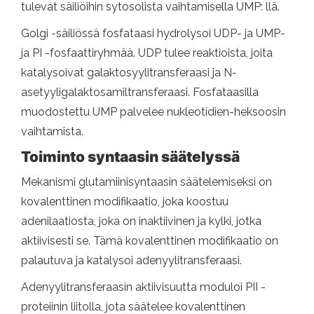
tulevat säiliöihin sytosolista vaihtamisella UMP: llä.
Golgi -säiliössä fosfataasi hydrolysoi UDP- ja UMP-
ja PI -fosfaattiryhmää. UDP tulee reaktioista, joita
katalysoivat galaktosyylitransferaasi ja N-
asetyyligalaktosamiltransferaasi. Fosfataasilla
muodostettu UMP palvelee nukleotidien-heksoosin
vaihtamista.
Toiminto syntaasin säätelyssä
Mekanismi glutamiinisyntaasin säätelemiseksi on
kovalenttinen modifikaatio, joka koostuu
adenilaatiosta, joka on inaktiivinen ja kylki, jotka
aktiivisesti se. Tämä kovalenttinen modifikaatio on
palautuva ja katalysoi adenyylitransferaasi.
Adenyylitransferaasin aktiivisuutta moduloi PII -
proteiinin liitolla, jota säätelee kovalenttinen