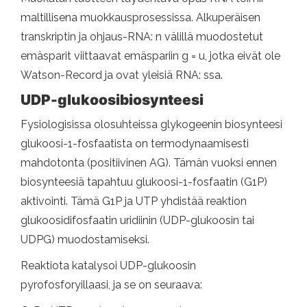
maltillisena muokkausprosessissa. Alkuperäisen
transkriptin ja ohjaus-RNA: n välillä muodostetut
emäsparit viittaavat emäspariin g = u, jotka eivät ole
Watson-Record ja ovat yleisiä RNA: ssa.
UDP-glukoosibiosynteesi
Fysiologisissa olosuhteissa glykogeenin biosynteesi
glukoosi-1-fosfaatista on termodynaamisesti
mahdotonta (positiivinen AG). Tämän vuoksi ennen
biosynteesiä tapahtuu glukoosi-1-fosfaatin (G1P)
aktivointi. Tämä G1P ja UTP yhdistää reaktion
glukoosidifosfaatin uridiinin (UDP-glukoosin tai
UDPG) muodostamiseksi.
Reaktiota katalysoi UDP-glukoosin
pyrofosforyillaasi, ja se on seuraava: