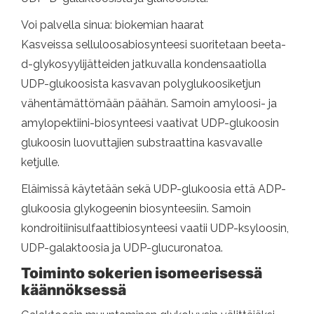
Voi palvella sinua: biokemian haarat
Kasveissa selluloosabiosynteesi suoritetaan beeta-
d-glykosyylijätteiden jatkuvalla kondensaatiolla
UDP-glukoosista kasvavan polyglukoosiketjun
vähentämättömään päähän. Samoin amyloosi- ja
amylopektiini-biosynteesi vaativat UDP-glukoosin
glukoosin luovuttajien substraattina kasvavalle
ketjulle.
Eläimissä käytetään sekä UDP-glukoosia että ADP-
glukoosia glykogeenin biosynteesiin. Samoin
kondroitiinisulfaattibiosynteesi vaatii UDP-ksyloosin,
UDP-galaktoosia ja UDP-glucuronatoa.
Toiminto sokerien isomeerisessä
käännöksessä