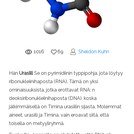
1016
69
Sheldon Kuhn
Hän
Urasiili
Se on pyrimidiinin typpipohja, jota löytyy
ribonukleiinihaposta (RNA). Tämä on yksi
ominaisuuksista, jotka erottavat RNA: n
deoksiribonukleiinihaposta (DNA), koska
jälkimmäisellä on Timina urasiilin sijasta. Molemmat
aineet, urasiili ja Timina, vain eroavat siitä, että
toisella on metyyliryhmä.