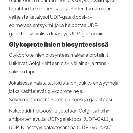
Galaktoosin muuntaminen glykolyysin välittäjäksi
tapahtuu Leloir -tien kautta. Yhden tämän reitin
vaiheista katalysoi UDP-galaktoosi-4-
epimeraasientsyymi, joka helpottaa UDP-
galaktoosin välistä kääntyä UDP-glukoosiin.
Glykoproteiinien biosynteesissä
Glykoproteiinien biosynteesin aikana proteiinit
kulkevat Golgi -laitteen cis-, väliaine- ja trans -
säkkien läpi.
Jokaisessa näistä laukkuista on joukko entsyymejä,
jotka käsittelevät glykoproteiineja.
Sokerimonomeerit, kuten glukoosi ja galaktoosi.
Nukleotidi-heksoosi kuljetetaan Golgi-säiliöihin
antiporten avulla. UDP-galaktoosi (UDP-GAL) ja
UDP-N-asetyyligalaktosamina (UDP-GALNAC)