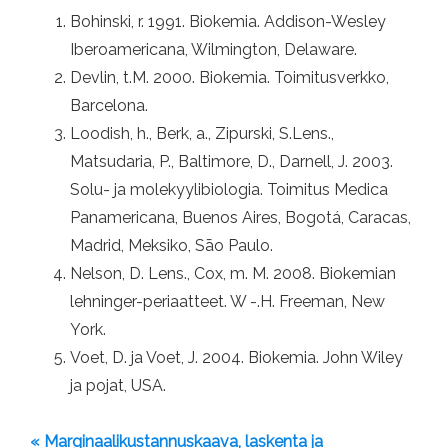
Bohinski, r. 1991. Biokemia. Addison-Wesley
Iberoamericana, Wilmington, Delaware.
Devlin, t.M. 2000. Biokemia. Toimitusverkko,
Barcelona.
Loodish, h., Berk, a., Zipurski, S.Lens.,
Matsudaria, P., Baltimore, D., Darnell, J. 2003.
Solu- ja molekyylibiologia. Toimitus Medica
Panamericana, Buenos Aires, Bogotá, Caracas,
Madrid, Meksiko, Sāo Paulo.
Nelson, D. Lens., Cox, m. M. 2008. Biokemian
lehninger-periaatteet. W -.H. Freeman, New
York.
Voet, D. ja Voet, J. 2004. Biokemia. John Wiley
ja pojat, USA.
« Marginaalikustannuskaava, laskenta ja