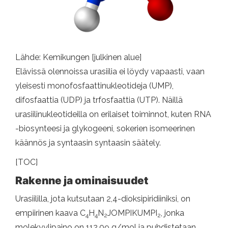
Lähde: Kemikungen [julkinen alue]
Elävissä olennoissa urasiilia ei löydy vapaasti, vaan
yleisesti monofosfaattinukleotideja (UMP),
difosfaattia (UDP) ja trfosfaattia (UTP). Näillä
urasiilinukleotideilla on erilaiset toiminnot, kuten RNA
-biosynteesi ja glykogeeni, sokerien isomeerinen
käännös ja syntaasin syntaasin säätely.
[TOC]
Rakenne ja ominaisuudet
Urasiililla, jota kutsutaan 2,4-dioksipiridiiniksi, on
empiirinen kaava C
H
N
JOMPIKUMPI
, jonka
4
4
2
2
molekyylipaino on 112,09 g/mol ja puhdistetaan