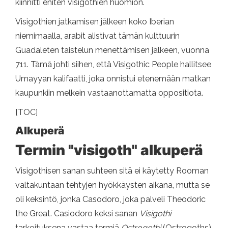
kiinnitti eniten visigothien huomion.
Visigothien jatkamisen jälkeen koko Iberian
niemimaalla, arabit alistivat tämän kulttuurin
Guadaleten taistelun menettämisen jälkeen, vuonna
711. Tämä johti siihen, että Visigothic People hallitsee
Umayyan kalifaatti, joka onnistui etenemään matkan
kaupunkiin melkein vastaanottamatta oppositiota.
[TOC]
Alkuperä
Termin "visigoth" alkuperä
Visigothisen sanan suhteen sitä ei käytetty Rooman
valtakuntaan tehtyjen hyökkäysten aikana, mutta se
oli keksintö, jonka Casodoro, joka palveli Theodoric
the Great. Casiodoro keksi sanan
Visigothi
tarkoituksena vastaa termiä
Ostrogothi
(Ostrogoths).