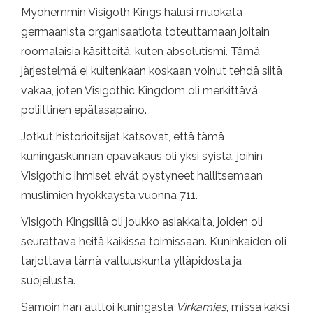
Myöhemmin Visigoth Kings halusi muokata
germaanista organisaatiota toteuttamaan joitain
roomalaisia ​​käsitteitä, kuten absolutismi. Tämä
järjestelmä ei kuitenkaan koskaan voinut tehdä siitä
vakaa, joten Visigothic Kingdom oli merkittävä
poliittinen epätasapaino.
Jotkut historioitsijat katsovat, että tämä
kuningaskunnan epävakaus oli yksi syistä, joihin
Visigothic ihmiset eivät pystyneet hallitsemaan
muslimien hyökkäystä vuonna 711.
Visigoth Kingsillä oli joukko asiakkaita, joiden oli
seurattava heitä kaikissa toimissaan. Kuninkaiden oli
tarjottava tämä valtuuskunta ylläpidosta ja
suojelusta.
Samoin hän auttoi kuningasta
Virkamies
, missä kaksi