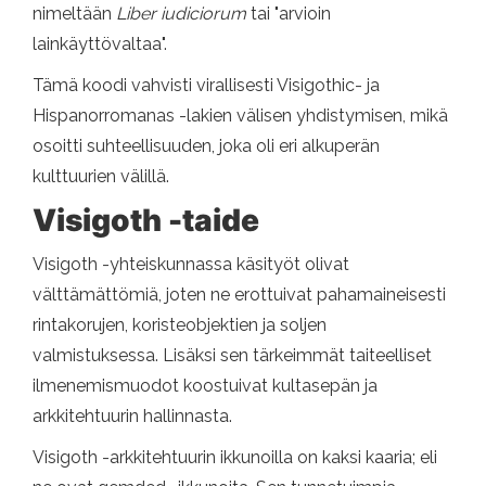
nimeltään
Liber iudiciorum
tai "arvioin
lainkäyttövaltaa".
Tämä koodi vahvisti virallisesti Visigothic- ja
Hispanorromanas -lakien välisen yhdistymisen, mikä
osoitti suhteellisuuden, joka oli eri alkuperän
kulttuurien välillä.
Visigoth -taide
Visigoth -yhteiskunnassa käsityöt olivat
välttämättömiä, joten ne erottuivat pahamaineisesti
rintakorujen, koristeobjektien ja soljen
valmistuksessa. Lisäksi sen tärkeimmät taiteelliset
ilmenemismuodot koostuivat kultasepän ja
arkkitehtuurin hallinnasta.
Visigoth -arkkitehtuurin ikkunoilla on kaksi kaaria; eli