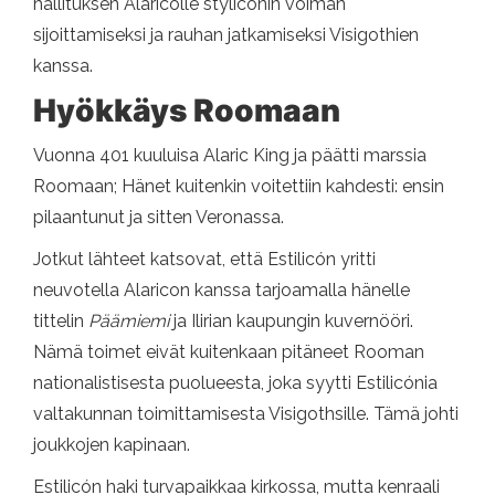
hallituksen Alaricolle styliconin voiman
sijoittamiseksi ja rauhan jatkamiseksi Visigothien
kanssa.
Hyökkäys Roomaan
Vuonna 401 kuuluisa Alaric King ja päätti marssia
Roomaan; Hänet kuitenkin voitettiin kahdesti: ensin
pilaantunut ja sitten Veronassa.
Jotkut lähteet katsovat, että Estilicón yritti
neuvotella Alaricon kanssa tarjoamalla hänelle
tittelin
Päämiemi
ja Ilirian kaupungin kuvernööri.
Nämä toimet eivät kuitenkaan pitäneet Rooman
nationalistisesta puolueesta, joka syytti Estilicónia
valtakunnan toimittamisesta Visigothsille. Tämä johti
joukkojen kapinaan.
Estilicón haki turvapaikkaa kirkossa, mutta kenraali