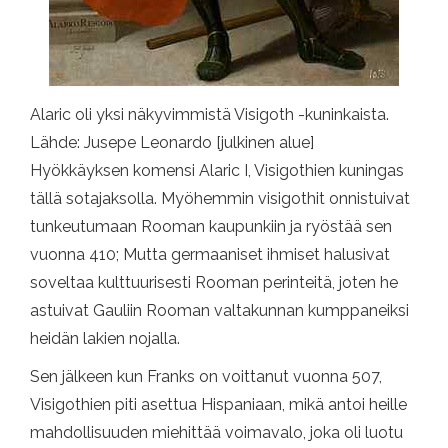
Alaric oli yksi näkyvimmistä Visigoth -kuninkaista.
Lähde: Jusepe Leonardo [julkinen alue]
Hyökkäyksen komensi Alaric I, Visigothien kuningas
tällä sotajaksolla. Myöhemmin visigothit onnistuivat
tunkeutumaan Rooman kaupunkiin ja ryöstää sen
vuonna 410; Mutta germaaniset ihmiset halusivat
soveltaa kulttuurisesti Rooman perinteitä, joten he
astuivat Gauliin Rooman valtakunnan kumppaneiksi
heidän lakien nojalla.
Sen jälkeen kun Franks on voittanut vuonna 507,
Visigothien piti asettua Hispaniaan, mikä antoi heille
mahdollisuuden miehittää voimavalo, joka oli luotu