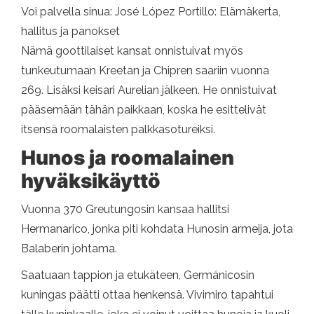
Voi palvella sinua: José López Portillo: Elämäkerta,
hallitus ja panokset
Nämä goottilaiset kansat onnistuivat myös
tunkeutumaan Kreetan ja Chipren saariin vuonna
269. Lisäksi keisari Aurelian jälkeen. He onnistuivat
pääsemään tähän paikkaan, koska he esittelivät
itsensä roomalaisten palkkasotureiksi.
Hunos ja roomalainen
hyväksikäyttö
Vuonna 370 Greutungosin kansaa hallitsi
Hermanarico, jonka piti kohdata Hunosin armeija, jota
Balaberin johtama.
Saatuaan tappion ja etukäteen, Germánicosin
kuningas päätti ottaa henkensä. Vivimiro tapahtui