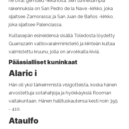
ne ovat gemded -ikkunoita. Sen tunnetuimpia
rakennuksia on San Pedro de la Nave -kirkko, joka
sijaitsee Zamorassa; ja San Juan de Baños -kirkko,
joka sijaitsee Palenciassa.
Kultasepän esineidensä sisällä Toledosta löydetty
Guarrazarin valtiovarainministeriö ja kiinteän kultaa
valmistettu kruunu, jolla on arvokkaita kiviä.
Pääasialliset kuninkaat
Alaric i
Hän oli yksi tärkeimmistä visigotteista, koska hänen
arvostettuja sotahahjoja ja hyökkäyksiä Rooman
valtakuntaan. Hänen hallituskautensa kesti noin 395
- 410.
Ataulfo