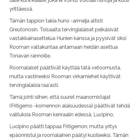
tälle kuninkaalle, joka ei voinut voittaa hunoja ja kuoli
yrittäessä.
Tämän tappion takia huno -armeija altisti
Greutonosin. Toisaalta tervingialaiset pelkäsivät
vastakkainasettelua Hunien kanssa ja pyysivät siksi
Rooman valtakuntaa antamaan heidän asettua
Tonavan rannoille.
Roomalaiset päättivät käyttää tätä vetoomusta,
mutta vastineeksi Rooman virkamiehet käyttivät
tervingialaisia ​​raa'asti.
Tämä johti siihen, että suuret maanomistajat
(Fritigerno -komennon alaisuudessa) päättivät tehdä
valituksia Rooman kenraalin edessä, Lucipino.
Lucipino päätti tappaa Fritigernon, mutta yritys
epäonnistui ja roomalainen päätyi kuolleeksi. Tämän