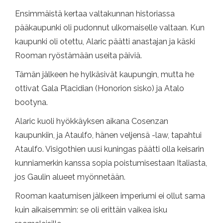
Ensimmäistä kertaa valtakunnan historiassa
pääkaupunki oli pudonnut ulkomaiselle valtaan. Kun
kaupunki oli otettu, Alaric päätti anastajan ja käski
Rooman ryöstämään useita päiviä.
Tämän jälkeen he hylkäsivät kaupungin, mutta he
ottivat Gala Placidian (Honorion sisko) ja Atalo
bootyna.
Alaric kuoli hyökkäyksen aikana Cosenzan
kaupunkiin, ja Ataulfo, hänen veljensä -law, tapahtui
Ataulfo. Visigothien uusi kuningas päätti olla keisarin
kunniamerkin kanssa sopia poistumisestaan ​​Italiasta,
jos Gaulin alueet myönnetään.
Rooman kaatumisen jälkeen imperiumi ei ollut sama
kuin aikaisemmin: se oli erittäin vaikea isku