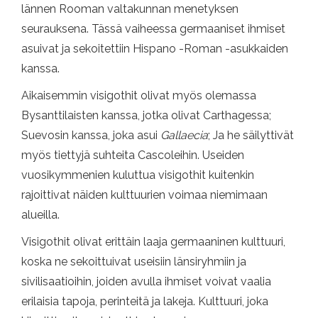
lännen Rooman valtakunnan menetyksen
seurauksena. Tässä vaiheessa germaaniset ihmiset
asuivat ja sekoitettiin Hispano -Roman -asukkaiden
kanssa.
Aikaisemmin visigothit olivat myös olemassa
Bysanttilaisten kanssa, jotka olivat Carthagessa;
Suevosin kanssa, joka asui
Gallaecia
; Ja he säilyttivät
myös tiettyjä suhteita Cascoleihin. Useiden
vuosikymmenien kuluttua visigothit kuitenkin
rajoittivat näiden kulttuurien voimaa niemimaan
alueilla.
Visigothit olivat erittäin laaja germaaninen kulttuuri,
koska ne sekoittuivat useisiin länsiryhmiin ja
sivilisaatioihin, joiden avulla ihmiset voivat vaalia
erilaisia ​​tapoja, perinteitä ja lakeja. Kulttuuri, joka