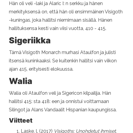
Hän oli veli -laki ja Alaric I: n serkku ja hänen
merkityksensä on, että hän oli ensimmäinen Visigoth
-kuningas, joka hallitsi niemimaan sisällä. Hänen
hallituksensa kesti vain viisi vuotta, 410 - 415.
Sigeriikka
Tämä Visigoth Monarch murhasi Ataulfon ja julisti
itsensä kuninkaaksi. Se kuitenkin hallitsi vain viikon
ajan 415, erityisesti elokuussa.
Walia
Walia oli Ataulfon veli ja Sigericon kilpailija. Hän
hallitsi 415: sta 418: een ja onnistui voittamaan
Silingot ja Alans Vandaalit Hispanian kaupungissa.
Viitteet
Laske, l. (2017)
Visigoths: Unohdetut ihmiset.