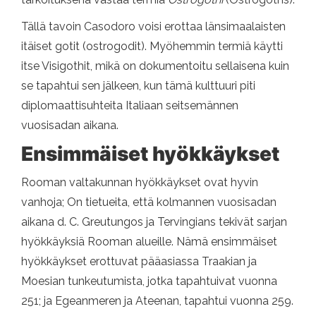
Tällä tavoin Casodoro voisi erottaa länsimaalaisten
itäiset gotit (ostrogodit). Myöhemmin termiä käytti
itse Visigothit, mikä on dokumentoitu sellaisena kuin
se tapahtui sen jälkeen, kun tämä kulttuuri piti
diplomaattisuhteita Italiaan seitsemännen
vuosisadan aikana.
Ensimmäiset hyökkäykset
Rooman valtakunnan hyökkäykset ovat hyvin
vanhoja; On tietueita, että kolmannen vuosisadan
aikana d. C. Greutungos ja Tervingians tekivät sarjan
hyökkäyksiä Rooman alueille. Nämä ensimmäiset
hyökkäykset erottuvat pääasiassa Traakian ja
Moesian tunkeutumista, jotka tapahtuivat vuonna
251; ja Egeanmeren ja Ateenan, tapahtui vuonna 259.