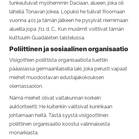
tunkeutuivat myöhemmin Daciaan, alueen, joka oli
lähellä Tonavan jokea. Lopuksi he tulivat Roomaan
vuonna 401 ja tämän jälkeen he pysyivät niemimaan
alueilla jopa 711 d. C., Kun muslimit voittivat tämän
kulttuurin Guadaleten taistelussa.
Poliittinen ja sosiaalinen organisaatio
Visigothien poliittista organisaatiota tuettiin
pääasiassa germaanilaisella laki, joka perusti vapaat
miehet muodostavan edustajakokouksen
olemassaolon.
Nämä miehet olivat valtakunnan korkein
auktoriteetti; He kuitenkin valitsivat kuninkaan
johtamaan heitä. Tästä syystä visigoottinen
poliittinen organisaatio koostui valinnaisesta
monarkiasta.