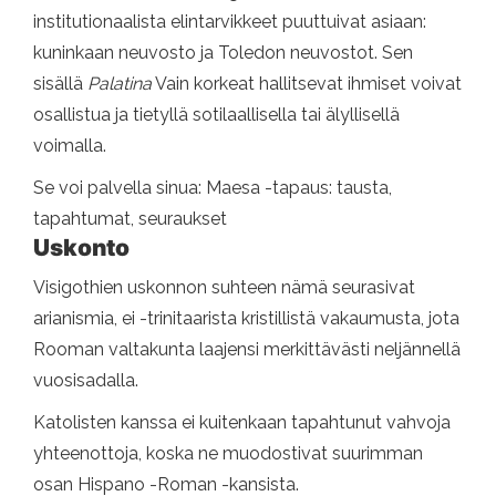
institutionaalista elintarvikkeet puuttuivat asiaan:
kuninkaan neuvosto ja Toledon neuvostot. Sen
sisällä
Palatina
Vain korkeat hallitsevat ihmiset voivat
osallistua ja tietyllä sotilaallisella tai älyllisellä
voimalla.
Se voi palvella sinua: Maesa -tapaus: tausta,
tapahtumat, seuraukset
Uskonto
Visigothien uskonnon suhteen nämä seurasivat
arianismia, ei -trinitaarista kristillistä vakaumusta, jota
Rooman valtakunta laajensi merkittävästi neljännellä
vuosisadalla.
Katolisten kanssa ei kuitenkaan tapahtunut vahvoja
yhteenottoja, koska ne muodostivat suurimman
osan Hispano -Roman -kansista.