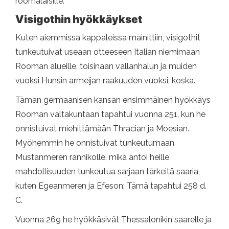
roomalaisille.
Visigothin hyökkäykset
Kuten aiemmissa kappaleissa mainittiin, visigothit
tunkeutuivat useaan otteeseen Italian niemimaan
Rooman alueille, toisinaan vallanhalun ja muiden
vuoksi Hunsin armeijan raakuuden vuoksi, koska.
Tämän germaanisen kansan ensimmäinen hyökkäys
Rooman valtakuntaan tapahtui vuonna 251, kun he
onnistuivat miehittämään Thracian ja Moesian.
Myöhemmin he onnistuivat tunkeutumaan
Mustanmeren rannikolle, mikä antoi heille
mahdollisuuden tunkeutua sarjaan tärkeitä saaria,
kuten Egeanmeren ja Efeson; Tämä tapahtui 258 d.
C.
Vuonna 269 he hyökkäsivät Thessalonikin saarelle ja