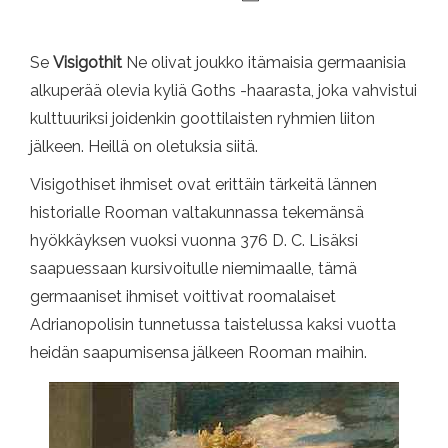
Se
Visigothit
Ne olivat joukko itämaisia ​​germaanisia
alkuperää olevia kyliä Goths -haarasta, joka vahvistui
kulttuuriksi joidenkin goottilaisten ryhmien liiton
jälkeen. Heillä on oletuksia siitä.
Visigothiset ihmiset ovat erittäin tärkeitä lännen
historialle Rooman valtakunnassa tekemänsä
hyökkäyksen vuoksi vuonna 376 D. C. Lisäksi
saapuessaan kursivoitulle niemimaalle, tämä
germaaniset ihmiset voittivat roomalaiset
Adrianopolisin tunnetussa taistelussa kaksi vuotta
heidän saapumisensa jälkeen Rooman maihin.