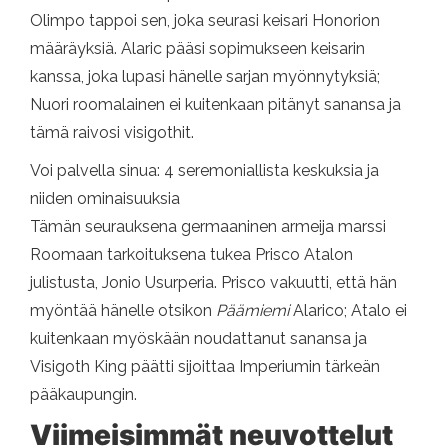
Olimpo tappoi sen, joka seurasi keisari Honorion
määräyksiä. Alaric pääsi sopimukseen keisarin
kanssa, joka lupasi hänelle sarjan myönnytyksiä;
Nuori roomalainen ei kuitenkaan pitänyt sanansa ja
tämä raivosi visigothit.
Voi palvella sinua: 4 seremoniallista keskuksia ja
niiden ominaisuuksia
Tämän seurauksena germaaninen armeija marssi
Roomaan tarkoituksena tukea Prisco Atalon
julistusta, Jonio Usurperia. Prisco vakuutti, että hän
myöntää hänelle otsikon
Päämiemi
Alarico; Atalo ei
kuitenkaan myöskään noudattanut sanansa ja
Visigoth King päätti sijoittaa Imperiumin tärkeän
pääkaupungin.
Viimeisimmät neuvottelut