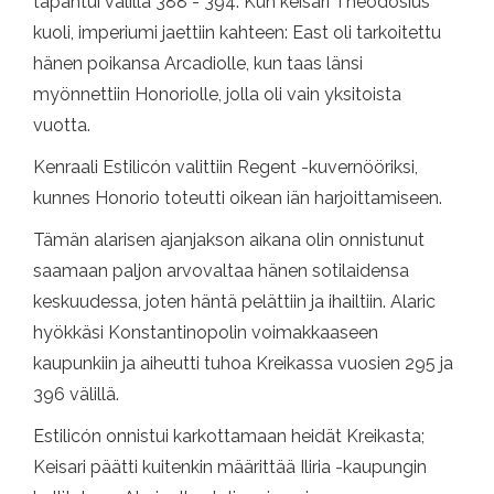
tapahtui välillä 388 - 394. Kun keisari Theodosius
kuoli, imperiumi jaettiin kahteen: East oli tarkoitettu
hänen poikansa Arcadiolle, kun taas länsi
myönnettiin Honoriolle, jolla oli vain yksitoista
vuotta.
Kenraali Estilicón valittiin Regent -kuvernööriksi,
kunnes Honorio toteutti oikean iän harjoittamiseen.
Tämän alarisen ajanjakson aikana olin onnistunut
saamaan paljon arvovaltaa hänen sotilaidensa
keskuudessa, joten häntä pelättiin ja ihailtiin. Alaric
hyökkäsi Konstantinopolin voimakkaaseen
kaupunkiin ja aiheutti tuhoa Kreikassa vuosien 295 ja
396 välillä.
Estilicón onnistui karkottamaan heidät Kreikasta;
Keisari päätti kuitenkin määrittää Iliria -kaupungin