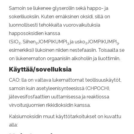
Samoin se liukenee glyseroliin sekä happo- ja
sokeriliuoksiin. Kuten emäksinen oksidi, sillä on
luonnollisesti tehokkaita vuorovaikutuksia
happosoksidien kanssa
(SIO
, Siihen
JOMPIKUMPI
ja usko
JOMPIKUMPI
,
2
2
3
2
3
esimerkiksi) liukoinen niiden nestefaasiin. Toisaalta se
on liukenematon orgaanisiin alkoholiin ja liuottimiin.
Käyttää/sovelluksia
CAO: lla on valtava lukemattomat teollisuuskäytöt,
samoin kuin asetyleenisynteesissä (CHPOCH),
jätevesifosfaattien uuttamisessa ja reaktiossa
virvoitusjuomien rikkidioksidin kanssa.
Kalsiumoksidin muut käyttötarkoitukset on kuvattu
alla: