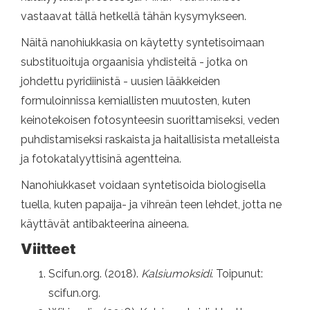
vastaavat tällä hetkellä tähän kysymykseen.
Näitä nanohiukkasia on käytetty syntetisoimaan
substituoituja orgaanisia yhdisteitä - jotka on
johdettu pyridiinistä - uusien lääkkeiden
formuloinnissa kemiallisten muutosten, kuten
keinotekoisen fotosynteesin suorittamiseksi, veden
puhdistamiseksi raskaista ja haitallisista metalleista
ja fotokatalyyttisinä agentteina.
Nanohiukkaset voidaan syntetisoida biologisella
tuella, kuten papaija- ja vihreän teen lehdet, jotta ne
käyttävät antibakteerina aineena.
Viitteet
Scifun.org. (2018).
Kalsiumoksidi
. Toipunut:
scifun.org.