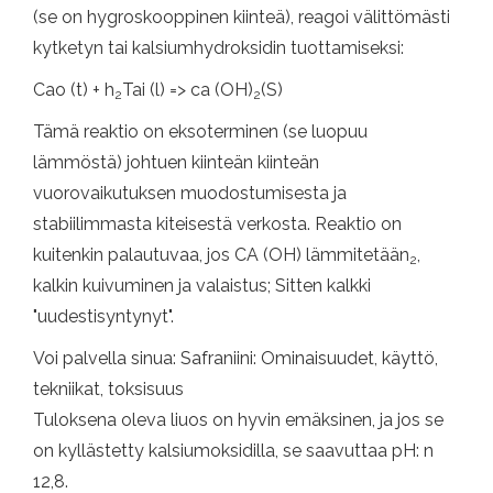
(se on hygroskooppinen kiinteä), reagoi välittömästi
kytketyn tai kalsiumhydroksidin tuottamiseksi:
Cao (t) + h
Tai (l) => ca (OH)
(S)
2
2
Tämä reaktio on eksoterminen (se luopuu
lämmöstä) johtuen kiinteän kiinteän
vuorovaikutuksen muodostumisesta ja
stabiilimmasta kiteisestä verkosta. Reaktio on
kuitenkin palautuvaa, jos CA (OH) lämmitetään
,
2
kalkin kuivuminen ja valaistus; Sitten kalkki
"uudestisyntynyt".
Voi palvella sinua: Safraniini: Ominaisuudet, käyttö,
tekniikat, toksisuus
Tuloksena oleva liuos on hyvin emäksinen, ja jos se
on kyllästetty kalsiumoksidilla, se saavuttaa pH: n
12,8.