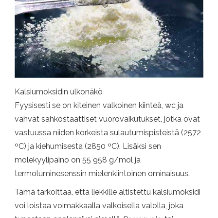
Kalsiumoksidin ulkonäkö
Fyysisesti se on kiteinen valkoinen kiinteä, wc ja
vahvat sähköstaattiset vuorovaikutukset, jotka ovat
vastuussa niiden korkeista sulautumispisteistä (2572
ºC) ja kiehumisesta (2850 ºC). Lisäksi sen
molekyylipaino on 55 958 g/mol ja
termoluminesenssin mielenkiintoinen ominaisuus.
Tämä tarkoittaa, että liekkille altistettu kalsiumoksidi
voi loistaa voimakkaalla valkoisella valolla, joka