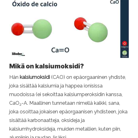
Mikä on kalsiumoksidi?
Hän
kalsiumoksidi
(CAO) on epäorgaaninen yhdiste,
joka sisältää kalsiumia ja happea ionisissa
muodoissa (ei sekoittaa kalsiumperoksidin kanssa,
CaO
-A. Maallinen tunnetaan nimellä kalkki, sana,
2
joka osoittaa jokaisen epäorgaanisen yhdisteen, joka
sisältää karbonaatteja, oksideja ja
kalsiumhydroksideja, muiden metallien, kuten piin,
alumiinin ja raudan, lisäksi.