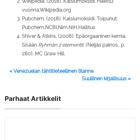
Wikipedia. (2018). Kalsiumoksidi. Haettu:
vuonna.Wikipedia.org
Pubchem. (2018). Kalsiumoksidi. Toipunut:
Pubchem.NCBI.Nlm.NIH.Hallitus
Shiver & Atkins. (2008). Epäorgaaninen kemia.
Sisään
Ryhmän 2 elementit.
(Neljäs painos., p.
280). MC Graw Hill.
« Venezuelan tähtitieteellinen tilanne
Suullinen kirjallisuus »
Parhaat Artikkelit