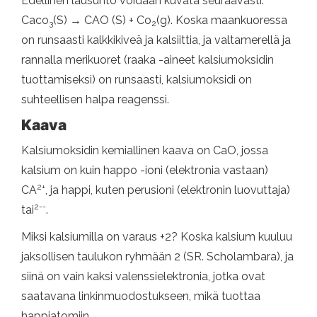
Edellinen lausunto voidaan kuvata seuraavasti:
Caco
(S) → CAO (S) + Co
(g). Koska maankuoressa
3
2
on runsaasti kalkkikiveä ja kalsiittia, ja valtamerellä ja
rannalla merikuoret (raaka -aineet kalsiumoksidin
tuottamiseksi) on runsaasti, kalsiumoksidi on
suhteellisen halpa reagenssi.
Kaava
Kalsiumoksidin kemiallinen kaava on CaO, jossa
kalsium on kuin happo -ioni (elektronia vastaan)
2+
CA
, ja happi, kuten perusioni (elektronin luovuttaja)
2--
tai
.
Miksi kalsiumilla on varaus +2? Koska kalsium kuuluu
jaksollisen taulukon ryhmään 2 (SR. Scholambara), ja
siinä on vain kaksi valenssielektronia, jotka ovat
saatavana linkinmuodostukseen, mikä tuottaa
happiatomiin.