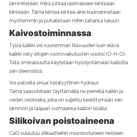
lämmitetään, mikä johtaa lasimaiseen kiinteään
kiinteään. Tämä kiinteä kiinteä aine kuumennetaan
myöhemmin ja puhalletaan mihin tahansa lukuun.
Kaivostoiminnassa
Tylsä kalkki vie suuremman tilavuuden kuin elävä
kalkki vety sitojen vuorovaikutusten vuoksi (O-H-O).
Tätä ominaisuutta käytetään hyödyntämään kallioita
sen deemsistä.
Voi palvella sinua: katalyyttinen hydraus
Tämä saavutetaan täyttämällä ne pienellä kalkin ja
veden seoksella, joka on suljettu keskittymään sen
lämmön ja laajaan voimaansa kallion sisällä.
Silikoivan poistoaineena
CaO sulautuu silikaatteihin muodostuneen nesteen