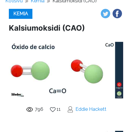
Kotisivu
Kemia
Kalsiumoksidi (CAO)
KEMIA
Kalsiumoksidi (CAO)
796
11
Eddie Hackett