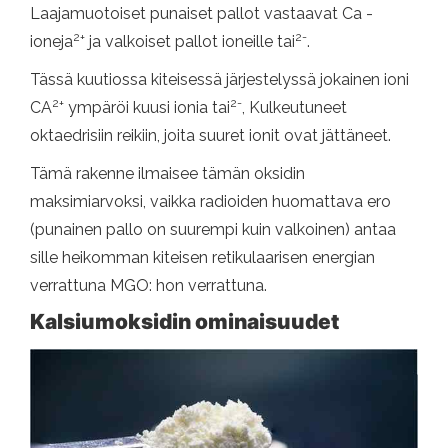
Laajamuotoiset punaiset pallot vastaavat Ca -
2+
2-
ioneja
ja valkoiset pallot ioneille tai
.
Tässä kuutiossa kiteisessä järjestelyssä jokainen ioni
2+
2-
CA
ympäröi kuusi ionia tai
, Kulkeutuneet
oktaedrisiin reikiin, joita suuret ionit ovat jättäneet.
Tämä rakenne ilmaisee tämän oksidin
maksimiarvoksi, vaikka radioiden huomattava ero
(punainen pallo on suurempi kuin valkoinen) antaa
sille heikomman kiteisen retikulaarisen energian
verrattuna MGO: hon verrattuna.
Kalsiumoksidin ominaisuudet