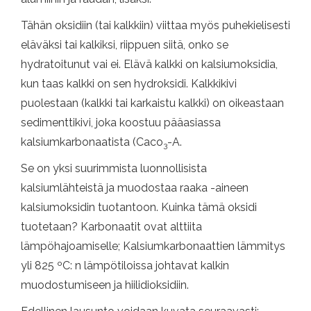
Tähän oksidiin (tai kalkkiin) viittaa myös puhekielisesti
eläväksi tai kalkiksi, riippuen siitä, onko se
hydratoitunut vai ei. Elävä kalkki on kalsiumoksidia,
kun taas kalkki on sen hydroksidi. Kalkkikivi
puolestaan ​​(kalkki tai karkaistu kalkki) on oikeastaan ​​
sedimenttikivi, joka koostuu pääasiassa
kalsiumkarbonaatista (Caco
-A.
3
Se on yksi suurimmista luonnollisista
kalsiumlähteistä ja muodostaa raaka -aineen
kalsiumoksidin tuotantoon. Kuinka tämä oksidi
tuotetaan? Karbonaatit ovat alttiita
lämpöhajoamiselle; Kalsiumkarbonaattien lämmitys
yli 825 ºC: n lämpötiloissa johtavat kalkin
muodostumiseen ja hiilidioksidiin.