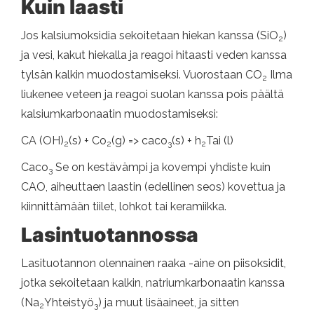
Kuin laasti
Jos kalsiumoksidia sekoitetaan hiekan kanssa (SiO
)
2
ja vesi, kakut hiekalla ja reagoi hitaasti veden kanssa
tylsän kalkin muodostamiseksi. Vuorostaan ​​CO
Ilma
2
liukenee veteen ja reagoi suolan kanssa pois päältä
kalsiumkarbonaatin muodostamiseksi:
CA (OH)
(s) + Co
(g) => caco
(s) + h
Tai (l)
2
2
3
2
Caco
Se on kestävämpi ja kovempi yhdiste kuin
3
CAO, aiheuttaen laastin (edellinen seos) kovettua ja
kiinnittämään tiilet, lohkot tai keramiikka.
Lasintuotannossa
Lasituotannon olennainen raaka -aine on piisoksidit,
jotka sekoitetaan kalkin, natriumkarbonaatin kanssa
(Na
Yhteistyö
) ja muut lisäaineet, ja sitten
2
3