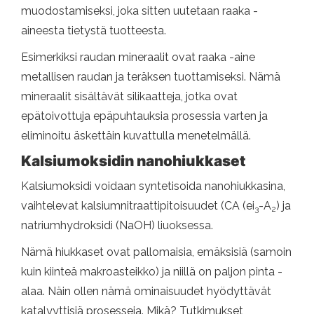
muodostamiseksi, joka sitten uutetaan raaka -
aineesta tietystä tuotteesta.
Esimerkiksi raudan mineraalit ovat raaka -aine
metallisen raudan ja teräksen tuottamiseksi. Nämä
mineraalit sisältävät silikaatteja, jotka ovat
epätoivottuja epäpuhtauksia prosessia varten ja
eliminoitu äskettäin kuvattulla menetelmällä.
Kalsiumoksidin nanohiukkaset
Kalsiumoksidi voidaan syntetisoida nanohiukkasina,
vaihtelevat kalsiumnitraattipitoisuudet (CA (ei
-A
) ja
3
2
natriumhydroksidi (NaOH) liuoksessa.
Nämä hiukkaset ovat pallomaisia, emäksisiä (samoin
kuin kiinteä makroasteikko) ja niillä on paljon pinta -
alaa. Näin ollen nämä ominaisuudet hyödyttävät
katalyyttisiä prosesseja. Mikä? Tutkimukset