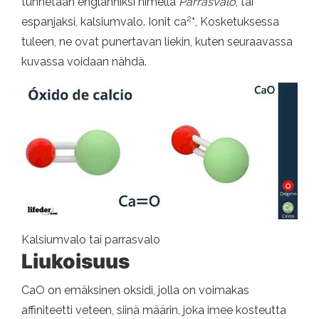
tunnetaan englanniksi nimellä
Parrasvalo
, tai
2+
espanjaksi, kalsiumvalo. Ionit ca
, Kosketuksessa
tuleen, ne ovat punertavan liekin, kuten seuraavassa
kuvassa voidaan nähdä.
Kalsiumvalo tai parrasvalo
Liukoisuus
CaO on emäksinen oksidi, jolla on voimakas
affiniteetti veteen, siinä määrin, joka imee kosteutta