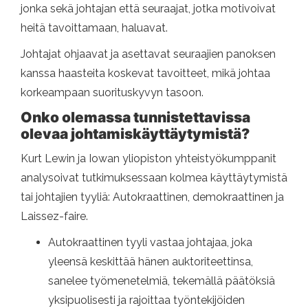
jonka sekä johtajan että seuraajat, jotka motivoivat
heitä tavoittamaan, haluavat.
Johtajat ohjaavat ja asettavat seuraajien panoksen
kanssa haasteita koskevat tavoitteet, mikä johtaa
korkeampaan suorituskyvyn tasoon.
Onko olemassa tunnistettavissa
olevaa johtamiskäyttäytymistä?
Kurt Lewin ja Iowan yliopiston yhteistyökumppanit
analysoivat tutkimuksessaan kolmea käyttäytymistä
tai johtajien tyyliä: Autokraattinen, demokraattinen ja
Laissez-faire.
Autokraattinen tyyli vastaa johtajaa, joka
yleensä keskittää hänen auktoriteettinsa,
sanelee työmenetelmiä, tekemällä päätöksiä
yksipuolisesti ja rajoittaa työntekijöiden