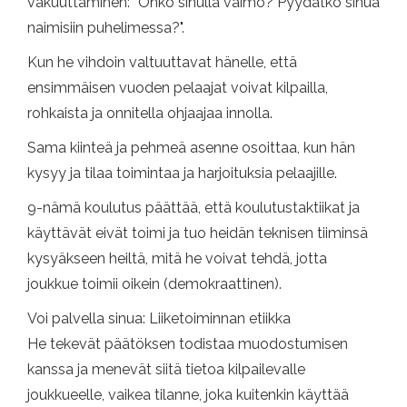
vakuuttaminen: ”Onko sinulla vaimo? Pyydätkö sinua
naimisiin puhelimessa?".
Kun he vihdoin valtuuttavat hänelle, että
ensimmäisen vuoden pelaajat voivat kilpailla,
rohkaista ja onnitella ohjaajaa innolla.
Sama kiinteä ja pehmeä asenne osoittaa, kun hän
kysyy ja tilaa toimintaa ja harjoituksia pelaajille.
9-nämä koulutus päättää, että koulutustaktiikat ja
käyttävät eivät toimi ja tuo heidän teknisen tiiminsä
kysyäkseen heiltä, ​​mitä he voivat tehdä, jotta
joukkue toimii oikein (demokraattinen).
Voi palvella sinua: Liiketoiminnan etiikka
He tekevät päätöksen todistaa muodostumisen
kanssa ja menevät siitä tietoa kilpailevalle
joukkueelle, vaikea tilanne, joka kuitenkin käyttää