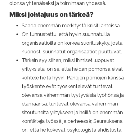
olonsa yhtenäiseksi ja toimimaan yhdessä.
Miksi johtajuus on tärkeä?
Saada enemmän merkitystä kriisitilanteissa.
On tunnustettu, että hyvin suunnatuilla
organisaatioilla on korkea suorituskyky, josta
huonosti suunnatut organisaatiot puuttuvat.
Tärkein syy siihen, miksi ihmiset luopuvat
yrityksistä, on se, että heidän pomonsa eivät
kohtele heitä hyvin. Pahojen pomojen kanssa
työskentelevät työskentelevät tuntevat
olevansa vähemmän tyytyväisiä työhönsä ja
elämäänsä, tuntevat olevansa vähemmän
sitoutuneita yritykseen ja heillä on enemmän
konflikteja työssä ja perheessä; Seurauksena
on, että he kokevat psykologista ahdistusta.