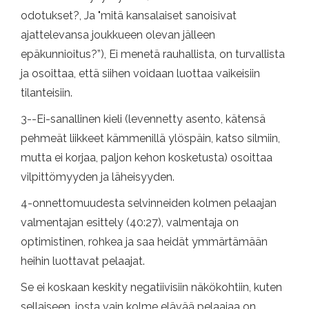
odotukset?, Ja "mitä kansalaiset sanoisivat
ajattelevansa joukkueen olevan jälleen
epäkunnioitus?”), Ei menetä rauhallista, on turvallista
ja osoittaa, että siihen voidaan luottaa vaikeisiin
tilanteisiin.
3--Ei-sanallinen kieli (levennetty asento, kätensä
pehmeät liikkeet kämmenillä ylöspäin, katso silmiin,
mutta ei korjaa, paljon kehon kosketusta) osoittaa
vilpittömyyden ja läheisyyden.
4-onnettomuudesta selvinneiden kolmen pelaajan
valmentajan esittely (40:27), valmentaja on
optimistinen, rohkea ja saa heidät ymmärtämään
heihin luottavat pelaajat.
Se ei koskaan keskity negatiivisiin näkökohtiin, kuten
sellaiseen, josta vain kolme elävää pelaajaa on