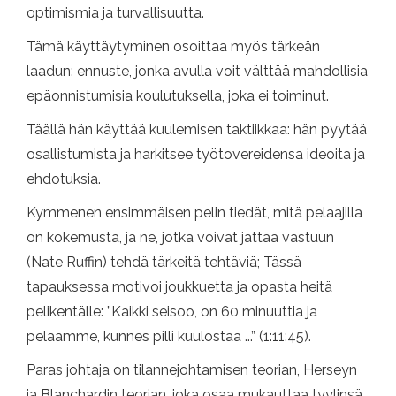
optimismia ja turvallisuutta.
Tämä käyttäytyminen osoittaa myös tärkeän
laadun: ennuste, jonka avulla voit välttää mahdollisia
epäonnistumisia koulutuksella, joka ei toiminut.
Täällä hän käyttää kuulemisen taktiikkaa: hän pyytää
osallistumista ja harkitsee työtovereidensa ideoita ja
ehdotuksia.
Kymmenen ensimmäisen pelin tiedät, mitä pelaajilla
on kokemusta, ja ne, jotka voivat jättää vastuun
(Nate Ruffin) tehdä tärkeitä tehtäviä; Tässä
tapauksessa motivoi joukkuetta ja opasta heitä
pelikentälle: ”Kaikki seisoo, on 60 minuuttia ja
pelaamme, kunnes pilli kuulostaa ...” (1:11:45).
Paras johtaja on tilannejohtamisen teorian, Herseyn
ja Blanchardin teorian, joka osaa mukauttaa tyylinsä