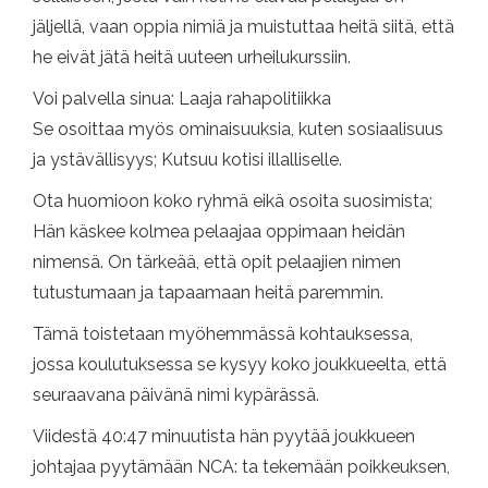
jäljellä, vaan oppia nimiä ja muistuttaa heitä siitä, että
he eivät jätä heitä uuteen urheilukurssiin.
Voi palvella sinua: Laaja rahapolitiikka
Se osoittaa myös ominaisuuksia, kuten sosiaalisuus
ja ystävällisyys; Kutsuu kotisi illalliselle.
Ota huomioon koko ryhmä eikä osoita suosimista;
Hän käskee kolmea pelaajaa oppimaan heidän
nimensä. On tärkeää, että opit pelaajien nimen
tutustumaan ja tapaamaan heitä paremmin.
Tämä toistetaan myöhemmässä kohtauksessa,
jossa koulutuksessa se kysyy koko joukkueelta, että
seuraavana päivänä nimi kypärässä.
Viidestä 40:47 minuutista hän pyytää joukkueen
johtajaa pyytämään NCA: ta tekemään poikkeuksen,