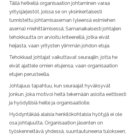
Tällä hetkellä organisaation johtaminen varaa
yritysjärjestöt, joissa se on yksinkertaisesti
tunnistettu johtamisaseman (yleensä esimiehen
asema) miehittämisessä; Samanaikaisesti johtajien
tehokkuutta on arvioitu kriteereillä, jotka eivät
heijasta, vaan yritysten ylimmän johdon etuja.
Tehokkaat johtajat vaikuttavat seuraajiin, jotta he
eivät ajattele omien etujensa, vaan organisaation
etujen perusteella.
Johtajuus tapahtuu, kun seuraajat hyväksyvät
jonkun, joka motivoi heitä tekemään asioita eettisesti
ja hyödyllisiä heille ja organisaatiolle.
Hyödyntäkää alaisia ​​henkilökohtaisia ​​hyötyjä ei ole
osa johtajuutta. Organisaation jäsenten on
työskenneltävä yhdessä, suuntautuneena tulokseen,