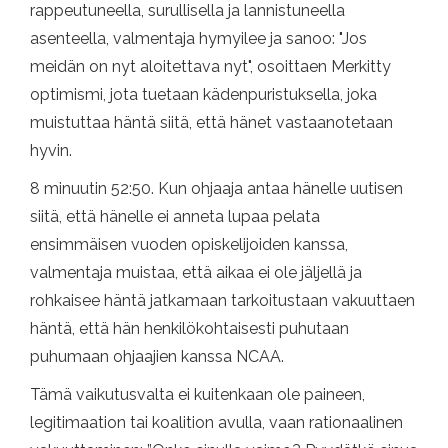
rappeutuneella, surullisella ja lannistuneella
asenteella, valmentaja hymyilee ja sanoo: "Jos
meidän on nyt aloitettava nyt", osoittaen Merkitty
optimismi, jota tuetaan kädenpuristuksella, joka
muistuttaa häntä siitä, että hänet vastaanotetaan
hyvin.
8 minuutin 52:50. Kun ohjaaja antaa hänelle uutisen
siitä, että hänelle ei anneta lupaa pelata
ensimmäisen vuoden opiskelijoiden kanssa,
valmentaja muistaa, että aikaa ei ole jäljellä ja
rohkaisee häntä jatkamaan tarkoitustaan ​​vakuuttaen
häntä, että hän henkilökohtaisesti puhutaan
puhumaan ohjaajien kanssa NCAA.
Tämä vaikutusvalta ei kuitenkaan ole paineen,
legitimaation tai koalition avulla, vaan rationaalinen