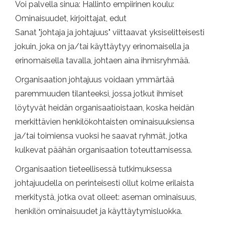
Voi palvella sinua: Hallinto empiirinen koulu:
Ominaisuudet, kirjoittajat, edut
Sanat "johtaja ja johtajuus" viittaavat yksiselitteisesti
jokuin, joka on ja/tai käyttäytyy erinomaisella ja
erinomaisella tavalla, johtaen aina ihmisryhmää.
Organisaation johtajuus voidaan ymmärtää
paremmuuden tilanteeksi, jossa jotkut ihmiset
löytyvät heidän organisaatioistaan, koska heidän
merkittävien henkilökohtaisten ominaisuuksiensa
ja/tai toimiensa vuoksi he saavat ryhmät, jotka
kulkevat päähän organisaation toteuttamisessa.
Organisaation tieteellisessä tutkimuksessa
johtajuudella on perinteisesti ollut kolme erilaista
merkitystä, jotka ovat olleet: aseman ominaisuus,
henkilön ominaisuudet ja käyttäytymisluokka.