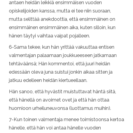
antaen heidän leikkiä ensimmäisen vuoden
opiskelijoiden kanssa, mutta ei tee niin suoraan,
mutta selittää anekdoottia, että ensimmäinen on
ensimmäinen ensimmäinen aika, kuten silloin, kun
hänen täytyi vaihtaa vaipat pojalleen.
6-Sama tekee, kun hän yrittää vakuuttaa entisen
valmentajan palaamaan joukkueeseen jatkamaan
tehtäväänsä; Hän kommentoi, että juuri heidän
edessään oleva juna suistui jonkin aikaa sitten ja
jatkuu edelleen heidän kiertueellaan.
Hän sanoo, että hyvästit muistuttavat häntä siitä,
että hänellä on avoimet ovet ja että hän ottaa
huomioon urheiluneuvonsa (luottamus muihin).
7-Kun toinen valmentaja menee toimistoonsa kertoa
hänelle, että hän voi antaa hänelle vuoden