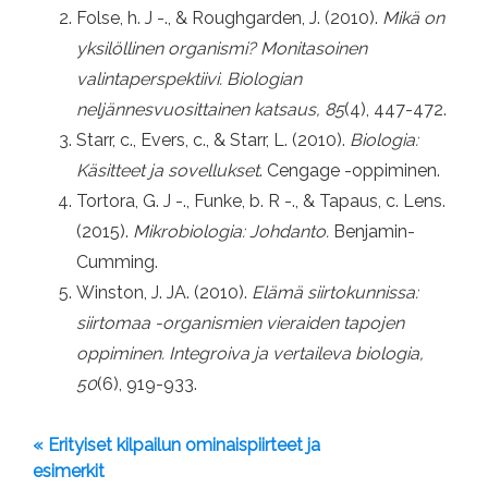
Folse, h. J -., & Roughgarden, J. (2010).
Mikä on
yksilöllinen organismi?
Monitasoinen
valintaperspektiivi. Biologian
neljännesvuosittainen katsaus, 85
(4), 447-472.
Starr, c., Evers, c., & Starr, L. (2010).
Biologia:
Käsitteet ja sovellukset
. Cengage -oppiminen.
Tortora, G. J -., Funke, b. R -., & Tapaus, c. Lens.
(2015).
Mikrobiologia: Johdanto.
Benjamin-
Cumming.
Winston, J. JA. (2010).
Elämä siirtokunnissa:
siirtomaa -organismien vieraiden tapojen
oppiminen.
Integroiva ja vertaileva biologia,
50
(6), 919-933.
« Erityiset kilpailun ominaispiirteet ja
esimerkit