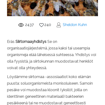
2437
240
Sheldon Kuhn
Eräs
Siirtomaayhdistys
Se on
organisaatiojärjestelmä, jossa kaksi tai useampia
organismeja elää läheisessä suhteessa. Yhdistys voi
olla fyysistä, ja siirtokunnan muodostavat henkilöt
voivat olla yhteydessä.
Löydämme siirtomaa -assosiaatiot koko elämän
puusta: soluorganismeista monisoluiseen. Samoin
pesäke voi muodostaa kloonit (yksilöt, joilla on
identtinen geneettinen materiaali) bakteerien
pesäkkeenä tai ne muodostavat geneettisesti