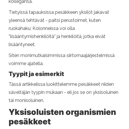
kollegansa.
Tietyissä tapauksissa pesäkkeen yksilöt jakavat
yleensä tehtävät - paitsi perustoimet, kuten
ruokahaku; Kolonneissa voi olla
”lisääntymishenkilöitä” ja henkilöitä, jotka eivät
lisääntyneet.
Siten monimutkaisimmissa siirtomaajärjestelmissä
voimme ajatella.
Tyypit ja esimerkit
Tässä artikkelissa luokittelemme pesäkkeet niiden
säveltäjän tyypin mukaan - eli jos se on yksisoluinen
tai monisoluinen.
Yksisoluisten organismien
pesäkkeet