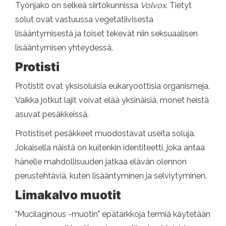
Työnjako on selkeä siirtokunnissa
Volvox
. Tietyt
solut ovat vastuussa vegetatiivisesta
lisääntymisestä ja toiset tekevät niin seksuaalisen
lisääntymisen yhteydessä.
Protisti
Protistit ovat yksisoluisia eukaryoottisia organismeja.
Vaikka jotkut lajit voivat elää yksinäisiä, monet heistä
asuvat pesäkkeissä.
Protistiset pesäkkeet muodostavat useita soluja.
Jokaisella näistä on kuitenkin identiteetti, joka antaa
hänelle mahdollisuuden jatkaa elävän olennon
perustehtäviä, kuten lisääntyminen ja selviytyminen.
Limakalvo muotit
"Mucilaginous -muotin" epätarkkoja termiä käytetään