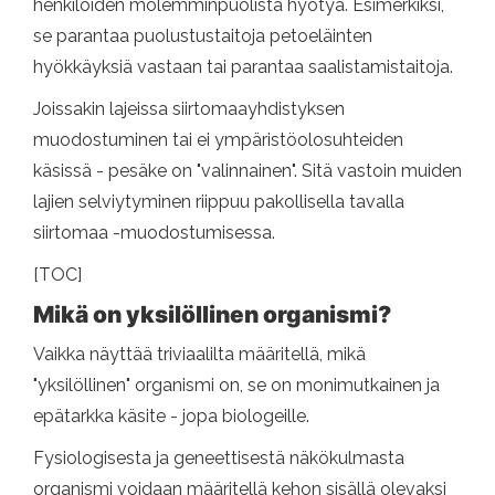
henkilöiden molemminpuolista hyötyä. Esimerkiksi,
se parantaa puolustustaitoja petoeläinten
hyökkäyksiä vastaan ​​tai parantaa saalistamistaitoja.
Joissakin lajeissa siirtomaayhdistyksen
muodostuminen tai ei ympäristöolosuhteiden
käsissä - pesäke on "valinnainen". Sitä vastoin muiden
lajien selviytyminen riippuu pakollisella tavalla
siirtomaa -muodostumisessa.
[TOC]
Mikä on yksilöllinen organismi?
Vaikka näyttää triviaalilta määritellä, mikä
"yksilöllinen" organismi on, se on monimutkainen ja
epätarkka käsite - jopa biologeille.
Fysiologisesta ja geneettisestä näkökulmasta
organismi voidaan määritellä kehon sisällä olevaksi