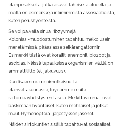
eläinpesäkkeitä, jotka asuvat läheisellä alueella, ja
meillä on esimerkkejä intiimimmistä assosiaatioista,
kuten perushyönteistä.
Se voi palvella sinua: ribzyymejä
Kolonias -muodostuminen tapahtuu melko usein
merieläimissä, pääasiassa selkärangattomiin.
Esimerkki tästä ovat korallit, anemonit, biozoot ja
ascidias. Näissä tapauksissa organismien välillä on
ammattiliitto (eli jatkuvuus).
Kun lisäämme monimutkaisuutta
eläinvaltakunnassa, löydämme muita
siirtomaayhdistysten tasoja. Merkittävimmät ovat
baskimaan hyönteiset, kuten mehiläiset ja jotkut
muut Hymenoptera -järjestyksen jäsenet.
Näiden siirtokuntien sisällä tapahtuvat sosiaaliset