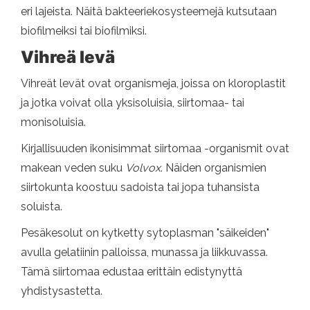
eri lajeista. Näitä bakteeriekosysteemejä kutsutaan
biofilmeiksi tai biofilmiksi.
Vihreä levä
Vihreät levät ovat organismeja, joissa on kloroplastit
ja jotka voivat olla yksisoluisia, siirtomaa- tai
monisoluisia.
Kirjallisuuden ikonisimmat siirtomaa -organismit ovat
makean veden suku
Volvox
. Näiden organismien
siirtokunta koostuu sadoista tai jopa tuhansista
soluista.
Pesäkesolut on kytketty sytoplasman "säikeiden"
avulla gelatiinin palloissa, munassa ja liikkuvassa.
Tämä siirtomaa edustaa erittäin edistynyttä
yhdistysastetta.