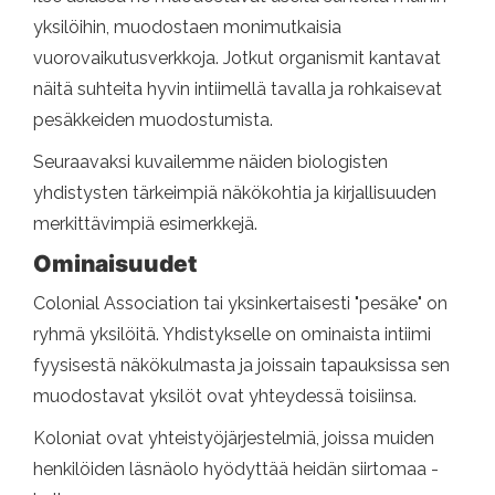
yksilöihin, muodostaen monimutkaisia ​​
vuorovaikutusverkkoja. Jotkut organismit kantavat
näitä suhteita hyvin intiimellä tavalla ja rohkaisevat
pesäkkeiden muodostumista.
Seuraavaksi kuvailemme näiden biologisten
yhdistysten tärkeimpiä näkökohtia ja kirjallisuuden
merkittävimpiä esimerkkejä.
Ominaisuudet
Colonial Association tai yksinkertaisesti "pesäke" on
ryhmä yksilöitä. Yhdistykselle on ominaista intiimi
fyysisestä näkökulmasta ja joissain tapauksissa sen
muodostavat yksilöt ovat yhteydessä toisiinsa.
Koloniat ovat yhteistyöjärjestelmiä, joissa muiden
henkilöiden läsnäolo hyödyttää heidän siirtomaa -