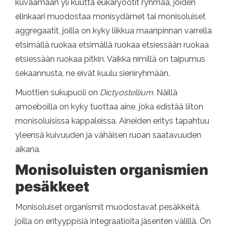
kuvaamaan yli kuutta eukaryootit ryhmää, joiden
elinkaari muodostaa monisydämet tai monisoluiset
aggregaatit, joilla on kyky liikkua maanpinnan varrella
etsimällä ruokaa etsimällä ruokaa etsiessään ruokaa
etsiessään ruokaa pitkin. Vaikka nimillä on taipumus
sekaannusta, ne eivät kuulu sieniryhmään.
Muottien sukupuoli on
Dictyostellium.
Näillä
amoeboilla on kyky tuottaa aine, joka edistää liiton
monisoluisissa kappaleissa. Aineiden eritys tapahtuu
yleensä kuivuuden ja vähäisen ruoan saatavuuden
aikana.
Monisoluisten organismien
pesäkkeet
Monisoluiset organismit muodostavat pesäkkeitä,
joilla on erityyppisiä integraatioita jäsenten välillä. On