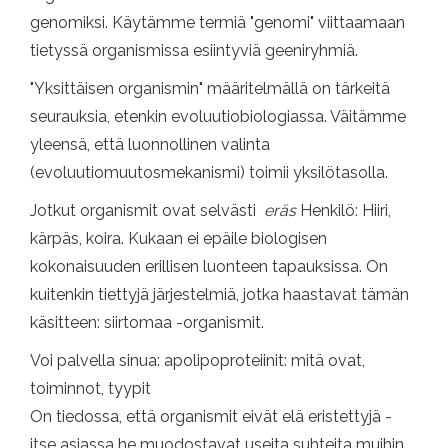
genomiksi. Käytämme termiä "genomi" viittaamaan
tietyssä organismissa esiintyviä geeniryhmiä.
"Yksittäisen organismin" määritelmällä on tärkeitä
seurauksia, etenkin evoluutiobiologiassa. Väitämme
yleensä, että luonnollinen valinta
(evoluutiomuutosmekanismi) toimii yksilötasolla.
Jotkut organismit ovat selvästi
eräs
Henkilö: Hiiri,
kärpäs, koira. Kukaan ei epäile biologisen
kokonaisuuden erillisen luonteen tapauksissa. On
kuitenkin tiettyjä järjestelmiä, jotka haastavat tämän
käsitteen: siirtomaa -organismit.
Voi palvella sinua: apolipoproteiinit: mitä ovat,
toiminnot, tyypit
On tiedossa, että organismit eivät elä eristettyjä -
itse asiassa he muodostavat useita suhteita muihin