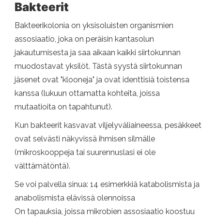
Bakteerit
Bakteerikolonia on yksisoluisten organismien
assosiaatio, joka on peräisin kantasolun
jakautumisesta ja saa aikaan kaikki siirtokunnan
muodostavat yksilöt. Tästä syystä siirtokunnan
jäsenet ovat "klooneja" ja ovat identtisiä toistensa
kanssa (lukuun ottamatta kohteita, joissa
mutaatioita on tapahtunut).
Kun bakteerit kasvavat viljelyväliaineessa, pesäkkeet
ovat selvästi näkyvissä ihmisen silmälle
(mikroskooppeja tai suurennuslasi ei ole
välttämätöntä).
Se voi palvella sinua: 14 esimerkkiä katabolismista ja
anabolismista elävissä olennoissa
On tapauksia, joissa mikrobien assosiaatio koostuu