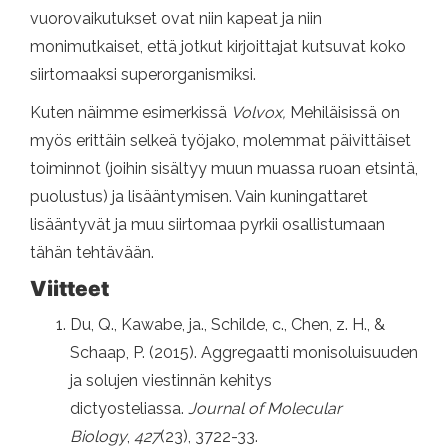
vuorovaikutukset ovat niin kapeat ja niin
monimutkaiset, että jotkut kirjoittajat kutsuvat koko
siirtomaaksi superorganismiksi.
Kuten näimme esimerkissä
Volvox,
Mehiläisissä on
myös erittäin selkeä työjako, molemmat päivittäiset
toiminnot (joihin sisältyy muun muassa ruoan etsintä,
puolustus) ja lisääntymisen. Vain kuningattaret
lisääntyvät ja muu siirtomaa pyrkii osallistumaan
tähän tehtävään.
Viitteet
Du, Q., Kawabe, ja., Schilde, c., Chen, z. H., &
Schaap, P. (2015). Aggregaatti monisoluisuuden
ja solujen viestinnän kehitys
dictyosteliassa.
Journal of Molecular
Biology
,
427
(23), 3722-33.