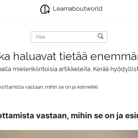
Learnaboutworld
jotka haluavat tietää enemm
lla mielenkiintoisia artikkeleita. Kerää hyödyllis
ottamista vastaan, mihin se on ja esimerkki
tamista vastaan, mihin se on ja es