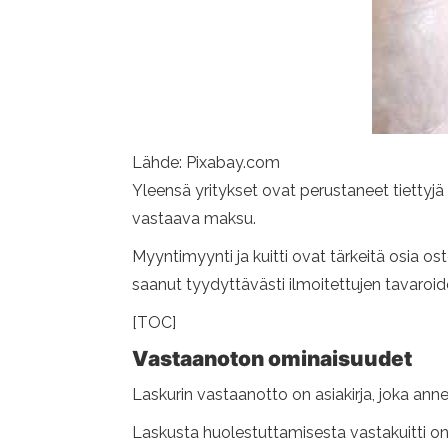
Lähde: Pixabay.com
Yleensä yritykset ovat perustaneet tiettyjä
vastaava maksu.
Myyntimyynti ja kuitti ovat tärkeitä osia o
saanut tyydyttävästi ilmoitettujen tavaroi
[TOC]
Vastaanoton ominaisuudet
Laskurin vastaanotto on asiakirja, joka a
Laskusta huolestuttamisesta vastakuitti on