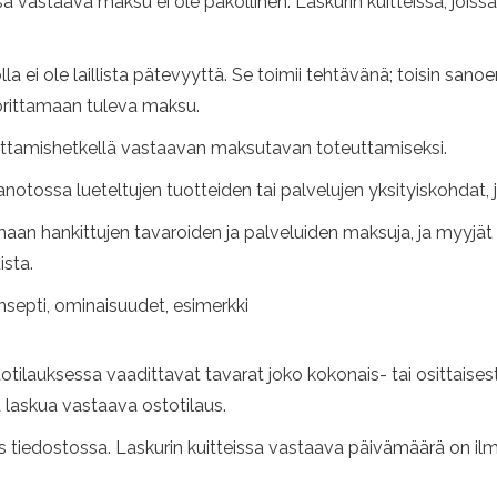
a vastaava maksu ei ole pakollinen. Laskurin kuitteissa, joiss
jolla ei ole laillista pätevyyttä. Se toimii tehtävänä; toisin san
uorittamaan tuleva maksu.
ttamishetkellä vastaavan maksutavan toteuttamiseksi.
anotossa lueteltujen tuotteiden tai palvelujen yksityiskohdat,
amaan hankittujen tavaroiden ja palveluiden maksuja, ja myyjät
ista.
onsepti, ominaisuudet, esimerkki
otilauksessa vaadittavat tavarat joko kokonais- tai osittaisest
a laskua vastaava ostotilaus.
aus tiedostossa. Laskurin kuitteissa vastaava päivämäärä on il