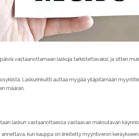
 päiviä vastaanottamaan laskuja tarkistettavaksi, ja sitten mu
stosyklistä. Laskurinkuitti auttaa myyjää ylläpitämään myyntit
den määrän.
nnetaan laskun vastaanottaessa vastaavan maksutavan käynnis
 annettava, kun kauppa on linkitetty myyntiveron keräykseen.