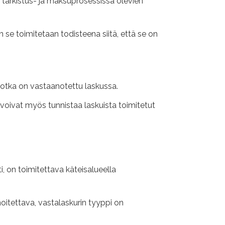
a tarkistus- ja maksuprosessissa olevien
oen se toimitetaan todisteena siitä, että se on
 jotka on vastaanotettu laskussa.
 voivat myös tunnistaa laskuista toimitetut
i, on toimitettava käteisalueella
moitettava, vastalaskurin tyyppi on