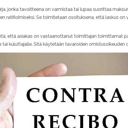
rja, jonka tavoitteena on varmistaa tai lupaa suorittaa maksum
sen ratifioimiseksi. Se toimitetaan osoituksena, että laskus on
siitä, että asiakas on vastaanottanut toimittajan toimittamat pa
 tai kuluttajalle. Sitä käytetään tavaroiden omistusoikeuden 