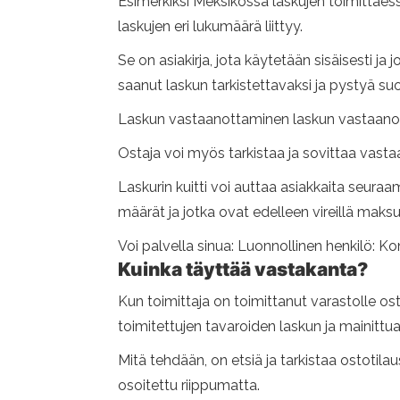
Esimerkiksi Meksikossa laskujen toimittaess
laskujen eri lukumäärä liittyy.
Se on asiakirja, jota käytetään sisäisesti ja 
saanut laskun tarkistettavaksi ja pystyä s
Laskun vastaanottaminen laskun vastaano
Ostaja voi myös tarkistaa ja sovittaa vasta
Laskurin kuitti voi auttaa asiakkaita seura
määrät ja jotka ovat edelleen vireillä maksu
Voi palvella sinua: Luonnollinen henkilö: K
Kuinka täyttää vastakanta?
Kun toimittaja on toimittanut varastolle ost
toimitettujen tavaroiden laskun ja mainittu
Mitä tehdään, on etsiä ja tarkistaa ostotil
osoitettu riippumatta.