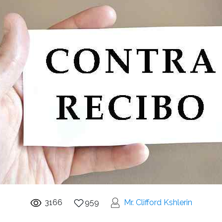
3166
959
Mr. Clifford Kshlerin