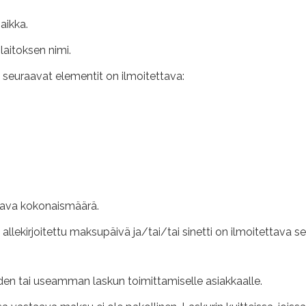
aikka.
laitoksen nimi.
e seuraavat elementit on ilmoitettava:
tava kokonaismäärä.
lekirjoitettu maksupäivä ja/tai/tai sinetti on ilmoitettava sel
 yhden tai useamman laskun toimittamiselle asiakkaalle.