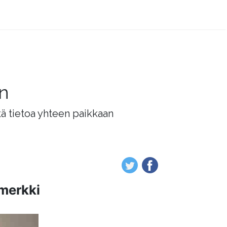
än
tä tietoa yhteen paikkaan
imerkki