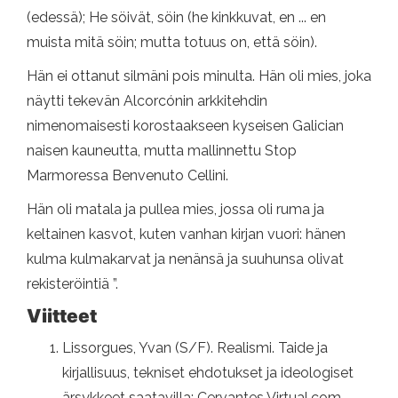
(edessä); He söivät, söin (he kinkkuvat, en ... en
muista mitä söin; mutta totuus on, että söin).
Hän ei ottanut silmäni pois minulta. Hän oli mies, joka
näytti tekevän Alcorcónin arkkitehdin
nimenomaisesti korostaakseen kyseisen Galician
naisen kauneutta, mutta mallinnettu Stop
Marmoressa Benvenuto Cellini.
Hän oli matala ja pullea mies, jossa oli ruma ja
keltainen kasvot, kuten vanhan kirjan vuori: hänen
kulma kulmakarvat ja nenänsä ja suuhunsa olivat
rekisteröintiä ”.
Viitteet
Lissorgues, Yvan (S/F). Realismi. Taide ja
kirjallisuus, tekniset ehdotukset ja ideologiset
ärsykkeet saatavilla: Cervantes Virtual.com