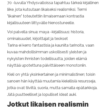
70 -luvulla Yhdysvalloissa tapahtuu tärkeä kirjallinen
liike, jota kutsutaan likaiseksi realismiksi. Termi
"likainen" toteutettiin ilmaisemaan kontrastia
kirjallisuuteen liittyvälle hienostuneelle.
Voi palvella sinua: maya -kirjallisuus: historia,
ominaisuudet, kirjoittajat ja teokset
Tarina ei kerro fantastisia ja kauniita tarinoita, vaan
kuvaa mahdollisimman uskollisesti yleisten ja
nykyisten ihmisten todellisuutta, joiden elämä
näyttää upotettuna päivittäiseen monotoniin.
Kieli on yhtä yksinkertainen ja minimalistinen; toisin
sanoen hän käyttää muutamia kielellisiä resursseja,
jotka ovat tiiviitä, suoria, mutta samalla epätarkkoja.
Jätä puutteelliset ja lopulliset ideat auki.
Jotkut likaisen realismin