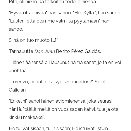
Rita, oli hieno. Ja tarkoitan todella hienoa.
"Hyvää iltapäivää", hän sanoo. "Hei. Kyllä ”, hän sanoo.
"Luulen, että olemme valmiita pyytämään", hän
sanoo.
Siinä on tuo muoto [...] "
Tarinauutte
Don Juan
Benito Pérez Galdós.
”Hänen äänensä oli lausunut nämä sanat, joita en voi
unohtaa:
”Lurenzo, tiedät, että syöisin bucadun?". Se oli
Galician.
"Enkelini", sanoi hänen aviomiehensä, joka seurasi
häntä, "täällä meillä on vuosisadan kahvi, tule ja ota
kinkku makeaksi".
He tulivat sisään, tulin sisään; He istuivat, istuin