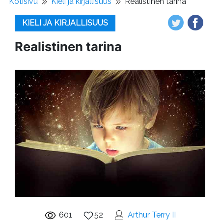
Kotisivu
Kieli ja kirjallisuus
Realistinen tarina
KIELI JA KIRJALLISUUS
Realistinen tarina
601
52
Arthur Terry II