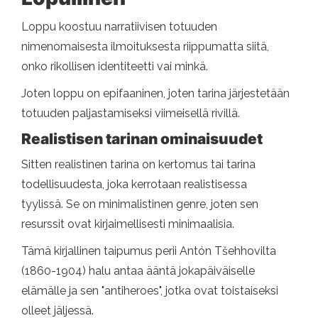
Loppu koostuu narratiivisen totuuden
nimenomaisesta ilmoituksesta riippumatta siitä,
onko rikollisen identiteetti vai minkä.
Joten loppu on epifaaninen, joten tarina järjestetään
totuuden paljastamiseksi viimeisellä rivillä.
Realistisen tarinan ominaisuudet
Sitten realistinen tarina on kertomus tai tarina
todellisuudesta, joka kerrotaan realistisessa
tyylissä. Se on minimalistinen genre, joten sen
resurssit ovat kirjaimellisesti minimaalisia.
Tämä kirjallinen taipumus perii Antón Tšehhovilta
(1860-1904) halu antaa ääntä jokapäiväiselle
elämälle ja sen "antiheroes", jotka ovat toistaiseksi
olleet jäljessä.