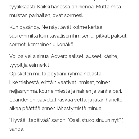
tyylikkäästi. Kaikki hänessä on hienoa. Mutta mitä
muistan parhaiten, ovat sormesi.
Kun pysähdy. Ne näyttävät kolme kertaa
suuremmilta kuin tavallisen ihmisen ..., pitkät, paksut
sormet, kermainen ulkonäkö.
Voi palvella sinua: Adverbiaaliset lauseet: käsite,
tyypit ja esimerkit
Opiskelen muita pöytiäni: ryhmä neljästä
liikemiehestä, erittäin vaativat ihmiset, toinen
neljäsryhmä, kolme miestä ja nainen ja vanha pari.
Leander on palvellut rasvaa vettä, ja jätän hänelle
aikaa päättää ennen lähestymistä minua.
"Hyvää iltapäivää", sanon. "Osallistuko sinuun nyt?",
sanoa.