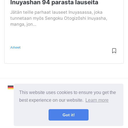
Inuyashan 94 parasta lauseita
Jätän teille parhaat lauseet Inuyasassa, joka
tunnetaan myös Sengoku Otogizōshi Inuyasha,
manga, jon...
Aiheet
This website uses cookies to ensure you get the
best experience on our website.
Learn more
2026 ©
Learnaboutworld
Got it!
Kaikki kategoriat
Sivusto ihmisille, jotka haluavat tietää enemmän