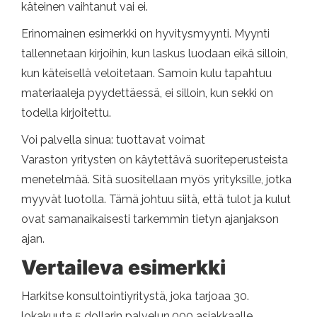
käteinen vaihtanut vai ei.
Erinomainen esimerkki on hyvitysmyynti. Myynti
tallennetaan kirjoihin, kun laskus luodaan eikä silloin,
kun käteisellä veloitetaan. Samoin kulu tapahtuu
materiaaleja pyydettäessä, ei silloin, kun sekki on
todella kirjoitettu.
Voi palvella sinua: tuottavat voimat
Varaston yritysten on käytettävä suoriteperusteista
menetelmää. Sitä suositellaan myös yrityksille, jotka
myyvät luotolla. Tämä johtuu siitä, että tulot ja kulut
ovat samanaikaisesti tarkemmin tietyn ajanjakson
ajan.
Vertaileva esimerkki
Harkitse konsultointiyritystä, joka tarjoaa 30.
lokakuuta 5 dollarin palvelun.000 asiakkaalle.