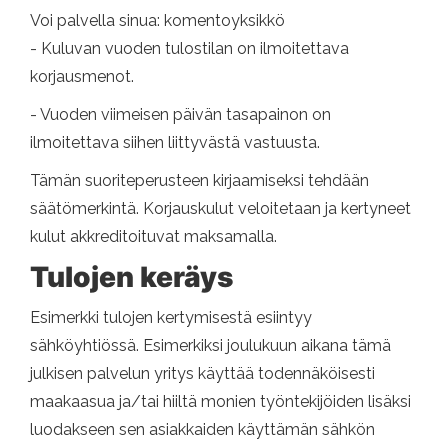
Voi palvella sinua: komentoyksikkö
- Kuluvan vuoden tulostilan on ilmoitettava
korjausmenot.
- Vuoden viimeisen päivän tasapainon on
ilmoitettava siihen liittyvästä vastuusta.
Tämän suoriteperusteen kirjaamiseksi tehdään
säätömerkintä. Korjauskulut veloitetaan ja kertyneet
kulut akkreditoituvat maksamalla.
Tulojen keräys
Esimerkki tulojen kertymisestä esiintyy
sähköyhtiössä. Esimerkiksi joulukuun aikana tämä
julkisen palvelun yritys käyttää todennäköisesti
maakaasua ja/tai hiiltä monien työntekijöiden lisäksi
luodakseen sen asiakkaiden käyttämän sähkön