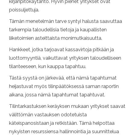
kirjanpitokäytäntö. Hyvin pienet yritykset ovat
poissuljettuja.
Tämän menetelmän tarve syntyi halusta saavuttaa
tarkempia taloudellisia tietoja ja kaupallisten
liiketoimien asteittaista monimutkaisuutta.
Hankkeet, jotka tarjoavat kassavirtoja pitkään ja
luottomyyntiä, vaikuttavat yrityksen taloudelliseen
tilanteeseen, kun kauppa tapahtuu.
Tästä syystä on järkevää, että nämä tapahtumat
heijastuvat myös tilinpäätöksessä saman raportin
aikana, jossa nämä tapahtumat tapahtuvat.
Tilintarkastuksen keräyksen mukaan yritykset saavat
välittömän vastauksen odotetuista
käteispanosistaan ​​ja retkistään. Tämä helpottaa
nykyisten resurssiensa hallinnointia ja suunnittelua