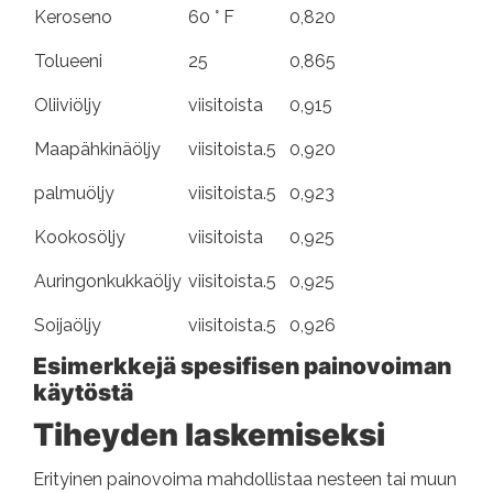
Keroseno
60 ° F
0,820
Tolueeni
25
0,865
Oliiviöljy
viisitoista
0,915
Maapähkinäöljy
viisitoista.5
0,920
palmuöljy
viisitoista.5
0,923
Kookosöljy
viisitoista
0,925
Auringonkukkaöljy
viisitoista.5
0,925
Soijaöljy
viisitoista.5
0,926
Esimerkkejä spesifisen painovoiman
käytöstä
Tiheyden laskemiseksi
Erityinen painovoima mahdollistaa nesteen tai muun