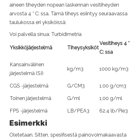
aineen tiheyden nopean laskennan vesitiheyden
arvosta 4 ° C: ssa. Tämä tiheys esiintyy seuraavassa
taulukossa eri yksiköissä:
Voi palvella sinua: Turbidimetria
Vesitiheys 4 °
Yksikköjärjestelmä
Tiheysyksiköt
C: ssa
Kansainvälinen
kg/m3
1000 kg/m3
järjestelmä (SI)
CGS -järjestelmä
G/CM3
1,00 g/cm3
Toinen järjestelmä
G/ml
1,00 g/ml
FPS -järjestelmä
LB/PEA3
62.4 lb/Pie3
Esimerkki
Oletetaan. Sitten, spesifisestä painovoimakaavasta