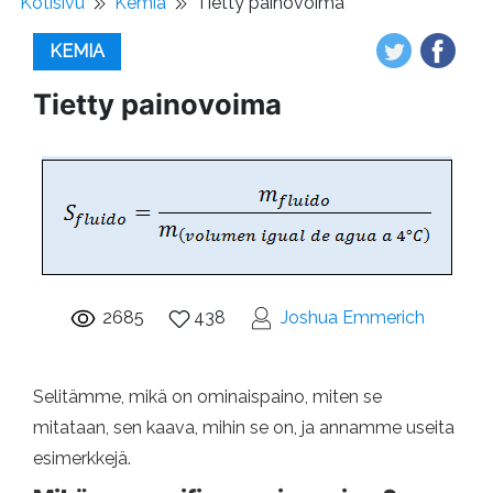
Kotisivu
Kemia
Tietty painovoima
KEMIA
Tietty painovoima
2685
438
Joshua Emmerich
Selitämme, mikä on ominaispaino, miten se
mitataan, sen kaava, mihin se on, ja annamme useita
esimerkkejä.