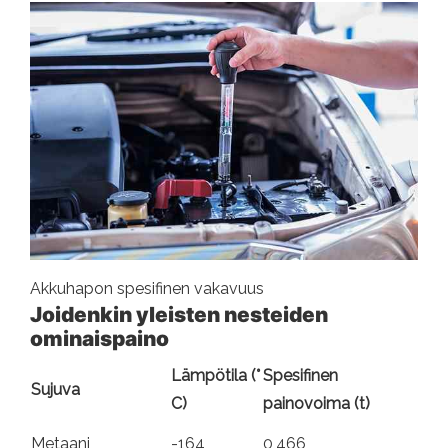
Akkuhapon spesifinen vakavuus
Joidenkin yleisten nesteiden
ominaispaino
Lämpötila (°
Spesifinen
Sujuva
C)
painovoima (t)
Metaani
-164
0,466