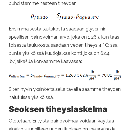
puhdistamme nesteen tiheyden:
Ensimmäisestä taulukosta saadaan glyseriinin
spesifisen painovoiman arvo, joka on 1 263, kun taas
toisesta taulukosta saadaan veden tiheys 4 ° C: ssa
punta yksiköissä kuutiojalkaa kohti, joka on 62.4
3
lb/jalka
Ja korvaamme kaavassa:
Siten hyvin yksinkertaisella tavalla saamme tiheyden
halutuissa yksiköissä.
Seoksen tiheyslaskelma
Oletetaan. Erityistä painovoimaa voidaan käyttää
ainakin suunnilleen uuden liuoksen ominaispaino ja